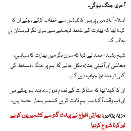
آخری جنگ ہوگی۔
اسلام آباد میں پریس کانفرنس سے خطاب کرتے ہوئے ان کا
کہنا تھا کہ بھارت کے غلط فیصلے سے سری نگر قبرستان بن
جائے گا۔
شیخ رشید احمد نے کہا کہ سری نگر میں بھارت کا سیاسی،
معاشی اور آئینی جنازہ نکل جائے گا، ہم پر جنگ مسلط کی
گئی تو منہ توڑ جواب دیں گے۔
ان کا کہنا تھا کہ مذاکرات کے تمام دروازے بند ہو چکے ہیں
اور اب وقت آگیا ہے ہم ثابت کریں کشمیر ہمارا حصہ ہیں۔
مزید پڑھیں:
بھارتی افواج نے پیلٹ گنز سے کشمیریوں کو بے
نور کرنا شروع کردیا