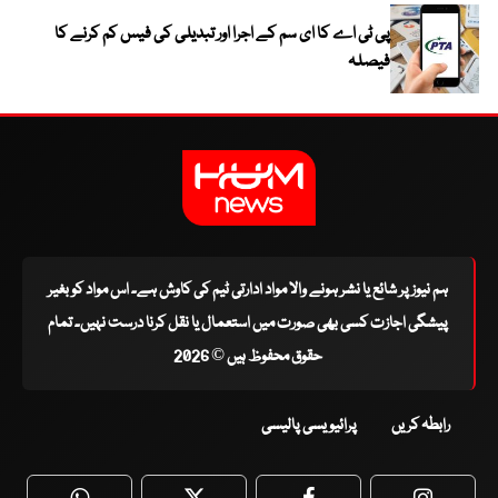
پی ٹی اے کا ای سم کے اجرا اور تبدیلی کی فیس کم کرنے کا
فیصلہ
ہم نیوز پر شائع یا نشر ہونے والا مواد ادارتی ٹیم کی کاوش ہے۔ اس مواد کو بغیر
پیشگی اجازت کسی بھی صورت میں استعمال یا نقل کرنا درست نہیں۔ تمام
حقوق محفوظ ہیں © 2026
رابطہ کریں
پرائیویسی پالیسی