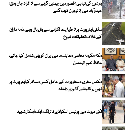
بارشوں کی تباہی؛ قصور میں چھتیں گرنے سے 2 افراد جاں بحق؛
حیدرآباد میں 3 نوجوان ڈوب گئے
سڈنی ایئرپورٹ پر 2 طیارے ٹکرانے سے بال بال بچے، ذمہ داران
کے خلاف تحقیقات شروع
مکہ مکرمہ دفاعی معاہدے میں ایران کو بھی شامل کیا جائے،
حافظ نعیم الرحمان
مکمل سفری دستاویزات کے حامل کسی مسافر کو ایئرپورٹ پر
نہیں روکا جائے گا، وزیر داخلہ
لکی مروت میں پولیس اسکواڈ پر فائرنگ، ایک اہلکار شہید