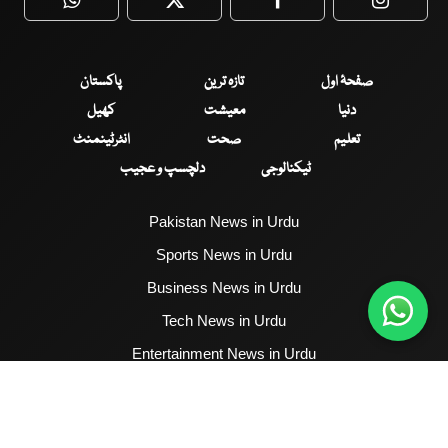
WhatsApp
Twitter
Facebook
Faceboo
صفحۂ اول
تازہ ترین
پاکستان
دنیا
معیشت
کھیل
تعلیم
صحت
انٹرٹینمنٹ
ٹیکنالوجی
دلچسپ و عجیب
Pakistan News in Urdu
Sports News in Urdu
Business News in Urdu
Tech News in Urdu
Entertainment News in Urdu
Health News in Urdu
Hum News English