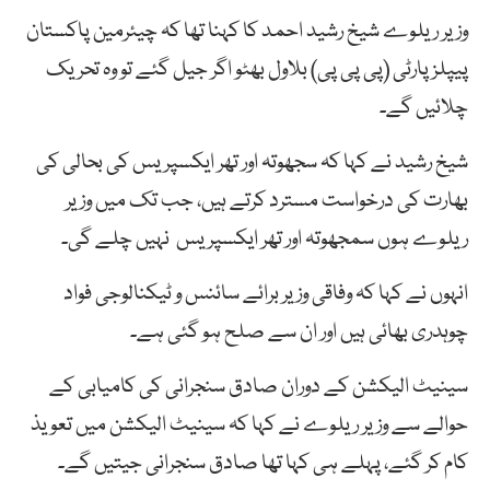
وزیر ریلوے شیخ رشید احمد کا کہنا تھا کہ چیئرمین پاکستان
پیپلز پارٹی (پی پی پی)
بلاول
بھٹو اگر
جیل
گئے
تو
وہ
تحریک
چلائیں
گے۔
شیخ رشید نے کہا کہ سجھوتہ اور تھر ایکسپریس کی بحالی کی
بھارت کی درخواست مسترد کرتے ہیں، جب تک میں وزیر
ریلوے ہوں سمجھوتہ اور تھر ایکسپریس نہیں چلے گی۔
انہوں نے کہا کہ وفاقی وزیر برائے سائنس و ٹیکنالوجی فواد
چوہدری بھائی ہیں اور ان سے صلح ہو گئی ہے۔
سینیٹ الیکشن کے دوران صادق سنجرانی کی کامیابی کے
حوالے سے وزیر ریلوے نے کہا کہ سینیٹ الیکشن میں تعویذ
کام کر گئے، پہلے ہی کہا تھا صادق سنجرانی جیتیں گے۔