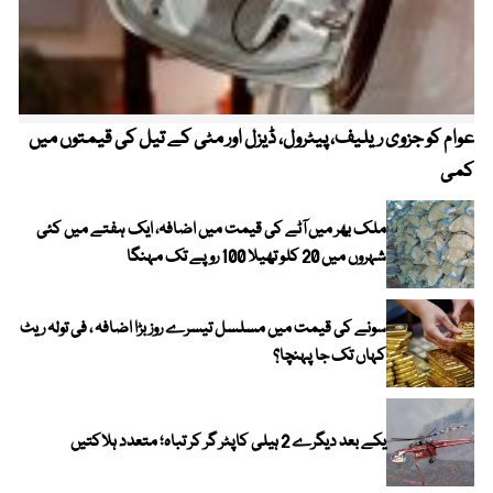
عوام کو جزوی ریلیف، پیٹرول، ڈیزل اور مٹی کے تیل کی قیمتوں میں
4 روز میں سونے کی قیمت میں بڑا اضافہ
کمی
ملک بھر میں آٹے کی قیمت میں اضافہ، ایک ہفتے میں کئی
شہروں میں 20 کلو تھیلا 100 روپے تک مہنگا
سونے کی قیمت میں مسلسل تیسرے روز بڑا اضافہ ، فی تولہ ریٹ
کہاں تک جا پہنچا؟
یکے بعد دیگرے 2 ہیلی کاپٹر گر کر تباہ؛ متعدد ہلاکتیں