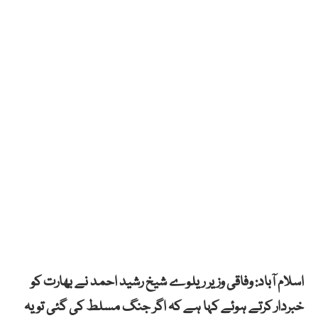
اسلام آباد: وفاقی وزیر ریلوے شیخ رشید احمد نے بھارت کو
خبردار کرتے ہوئے کہا ہے کہ اگر جنگ مسلط کی گئی تو یہ