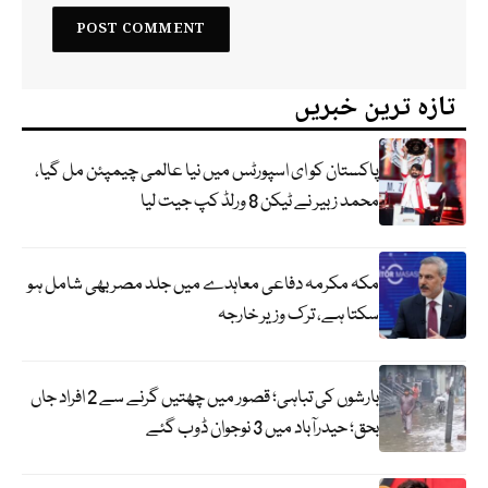
تازہ ترین خبریں
پاکستان کو ای اسپورٹس میں نیا عالمی چیمپئن مل گیا،
محمد زبیر نے ٹیکن 8 ورلڈ کپ جیت لیا
مکہ مکرمہ دفاعی معاہدے میں جلد مصر بھی شامل ہو
سکتا ہے، ترک وزیر خارجہ
بارشوں کی تباہی؛ قصور میں چھتیں گرنے سے 2 افراد جاں
بحق؛ حیدرآباد میں 3 نوجوان ڈوب گئے