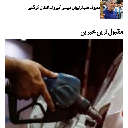
معروف فٹبالر لیونل میسی کے والد انتقال کر گئے
مقبول ترین خبریں