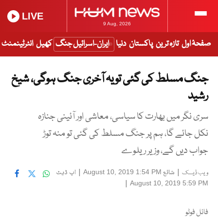
LIVE
9 Aug, 2026
صفحۂ اول
تازہ ترین
پاکستان
دنیا
ایران-اسرائیل جنگ
کھیل
انٹرٹینمنٹ
جنگ مسلط کی گئی تو یہ آخری جنگ ہوگی، شیخ
رشید
سری نگر میں بھارت کا سیاسی، معاشی اور آئینی جنازہ
نکل جائے گا، ہم پر جنگ مسلط کی گئی تو منہ توڑ
جواب دیں گے، وزیر ریلوے
|
شائع
|
اپ ڈیٹ
August 10, 2019 1:54 PM
ویب ڈیسک
|
August 10, 2019 5:59 PM
فائل فوٹو