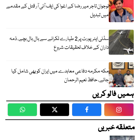
نوجوان تاجر میر رضا کے اغوا کی ایف آئی آر قتل کے مقدمے
میں تبدیل
سڈنی ایئرپورٹ پر 2 طیارے ٹکرانے سے بال بال بچے، ذمہ
داران کے خلاف تحقیقات شروع
مکہ مکرمہ دفاعی معاہدے میں ایران کو بھی شامل کیا
جائے، حافظ نعیم الرحمان
ہمیں فالو کریں
WhatsApp
Twitter
Facebook
Faceboo
متعلقہ خبریں