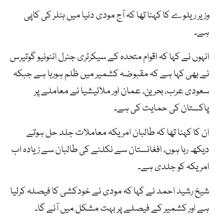
وزیر ریلوے کا کہنا تھا کہ آج مودی دنیا میں ہٹلر کی کاپی
ہے۔
انہوں نے کہا کہ اقوام متحدہ کے سیکرٹری جنرل انٹونیو گوتیرس
نے بھی کہا ہے کہ مقبوضہ کشمیر میں ظلم ہورہا ہے جبکہ
سعودی عرب، بحرین، عمان اور ملائیشیا نے معاملے پر
پاکستان کی حمایت کی ہے۔
ان کا کہنا تھا کہ طالبان امریکہ معاملات جلد حل ہوتے
دیکھ رہا ہوں، افغانستان سے نکلنے کی طالبان سے زیادہ اب
امریکہ کو جلدی ہے۔
شیخ رشید احمد نے کہا کہ مودی نے خودکشی کا فیصلہ کرلیا
ہے اور کشمیر کے فیصلے پر بہت مشکل میں آئے گا۔