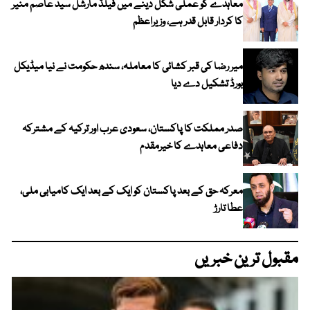
معاہدے کو عملی شکل دینے میں فیلڈ مارشل سید عاصم منیر
کا کردار قابل قدر ہے، وزیراعظم
میر رضا کی قبر کشائی کا معاملہ، سندھ حکومت نے نیا میڈیکل
بورڈ تشکیل دے دیا
صدر مملکت کا پاکستان، سعودی عرب اور ترکیہ کے مشترکہ
دفاعی معاہدے کا خیرمقدم
معرکہ حق کے بعد پاکستان کو ایک کے بعد ایک کامیابی ملی،
عطا تارڑ
مقبول ترین خبریں