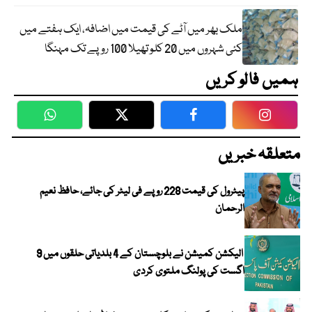
ملک بھر میں آٹے کی قیمت میں اضافہ، ایک ہفتے میں
کئی شہروں میں 20 کلو تھیلا 100 روپے تک مہنگا
ہمیں فالو کریں
WhatsApp
Twitter
Facebook
Faceboo
متعلقہ خبریں
پیٹرول کی قیمت 228 روپے فی لیٹر کی جائے، حافظ نعیم
الرحمان
الیکشن کمیشن نے بلوچستان کے 4 بلدیاتی حلقوں میں 9
اگست کی پولنگ ملتوی کردی