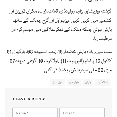
گزشتہ روزپشاور، ہزارہ، راولپنڈی، قلات، ژوب، مکران ڈویژن اور
کشمیر میں کہیں کہیں تیزہواوٗں اور گرج چمک کے ساتھ
بارش ہوئی جبکہ ملک کے دیگر علاقوں میں موسم گرم اور
مرطوب رہا۔
سب سے زیادہ بارش خضدار 18، ژوب، لسبیلہ 08، بارکھان 01
کاکول 16، پشاور (ائیرپورٹ 11)، راولاکوٹ 10، گڑھی دوپٹہ07،
مری 02 ملی میٹر بارش ریکارڈ کی گئی۔
اسلام آباد
بارش
راولپنڈی
مون سون
LEAVE A REPLY