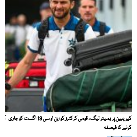
کیریبین پریمیئر لیگ ، قومی کرکٹرز کو این او سی 19 اگست کو جاری
آز
کرنے کا فیصلہ
چھی