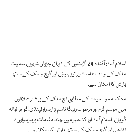
اسلام آباد: آئندہ 24 گھنٹوں کے دوران جڑواں شہروں سمیت
ملک کے چند مقامات پر تیز ہواؤں اور گرج چمک کے ساتھ
بارش کا امکان ہے۔
محکمہ موسمیات کے مطابق آج ملک کے بیشتر علاقوں
میں موسم گرم اور مرطوب رہیگا تاہم ہزارہ، راولپنڈی،گوجرانوالہ
ڈویژن، اسلام آباد اور کشمیر میں چند مقامات پرتیزہواوٗں/
آندھی اور گرج چمک کے ساتھ بارش کا امکان ہے۔