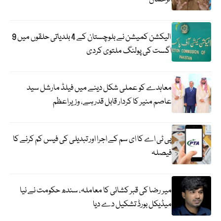
الیکشن کمیشن نے بلوچستان کے 4 بلدیاتی حلقوں میں 9
اگست کی پولنگ ملتوی کردی
معاہدے کو عملی شکل دینے میں فیلڈ مارشل سید
عاصم منیر کا کردار قابل قدر ہے، وزیراعظم
پی ٹی اے کا ای سم کے اجرا اور تبدیلی کی فیس کم کرنے کا
فیصلہ
میر رضا کی قبر کشائی کا معاملہ، سندھ حکومت نے نیا
میڈیکل بورڈ تشکیل دے دیا