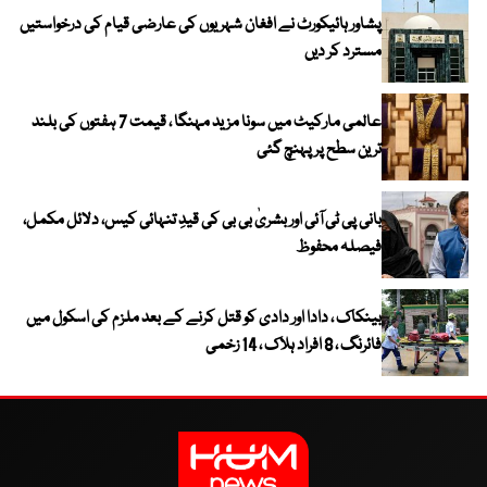
پشاور ہائیکورٹ نے افغان شہریوں کی عارضی قیام کی درخواستیں
مسترد کر دیں
عالمی مارکیٹ میں سونا مزید مہنگا ، قیمت 7 ہفتوں کی بلند
ترین سطح پر پہنچ گئی
بانی پی ٹی آئی اور بشریٰ بی بی کی قیدِ تنہائی کیس، دلائل مکمل،
فیصلہ محفوظ
بینکاک ، دادا اور دادی کو قتل کرنے کے بعد ملزم کی اسکول میں
فائرنگ ، 8 افراد ہلاک ، 14 زخمی