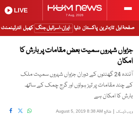
LIVE
7 Aug, 2026
صفحۂ اول
تازہ ترین
پاکستان
دنیا
ایران-اسرائیل جنگ
کھیل
انٹرٹینمنٹ
جڑواں شہروں سمیت بعض مقامات پر بارش کا
امکان
آئندہ 24 گھنٹوں کے دوران جڑواں شہروں سمیت ملک
کے چند مقامات پر تیز ہواؤں اور گرج چمک کے ساتھ
بارش کا امکان ہے
|
شائع
August 5, 2019 8:38 AM
ویب ڈیسک