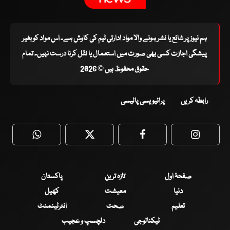
ہم نیوز پر شائع یا نشر ہونے والا مواد ادارتی ٹیم کی کاوش ہے۔ اس مواد کو بغیر
پیشگی اجازت کسی بھی صورت میں استعمال یا نقل کرنا درست نہیں۔ تمام
حقوق محفوظ ہیں © 2026
رابطہ کریں
پرائیویسی پالیسی
WhatsApp
Twitter
Facebook
Faceboo
صفحۂ اول
تازہ ترین
پاکستان
دنیا
معیشت
کھیل
تعلیم
صحت
انٹرٹینمنٹ
ٹیکنالوجی
دلچسپ و عجیب