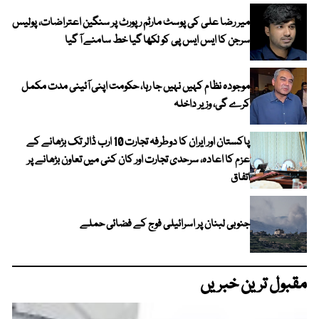
میر رضا علی کی پوسٹ مارٹم رپورٹ پر سنگین اعتراضات، پولیس
سرجن کا ایس ایس پی کو لکھا گیا خط سامنے آ گیا
موجودہ نظام کہیں نہیں جا رہا، حکومت اپنی آئینی مدت مکمل
کرے گی، وزیر داخلہ
پاکستان اور ایران کا دوطرفہ تجارت 10 ارب ڈالر تک بڑھانے کے
عزم کا اعادہ، سرحدی تجارت اور کان کنی میں تعاون بڑھانے پر
اتفاق
جنوبی لبنان پر اسرائیلی فوج کے فضائی حملے
مقبول ترین خبریں