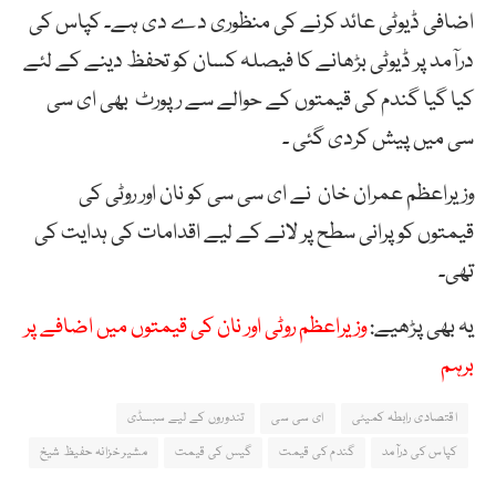
اضافی ڈیوٹی عائد کرنے کی منظوری دے دی ہے۔ کپاس کی
درآمد پر ڈیوٹی بڑھانے کا فیصلہ کسان کو تحفظ دینے کے لئے
کیا گیا گندم کی قیمتوں کے حوالے سے رپورٹ بھی ای سی
سی میں پیش کردی گئی ۔
وزیراعظم عمران خان نے ای سی سی کو نان اور روٹی کی
قیمتوں کو پرانی سطح پر لانے کے لیے اقدامات کی ہدایت کی
تھی۔
یہ بھی پڑھیے:
وزیراعظم روٹی اور نان کی قیمتوں میں اضافے پر
برہم
اقتصادی رابطہ کمیٹی
ای سی سی
تندوروں کے لیے سبسڈی
کپاس کی درآمد
گندم کی قیمت
گیس کی قیمت
مشیر خزانہ حفیظ شیخ