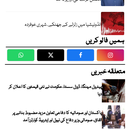
انڈونیشیا میں زلزلے کے جھٹکے، شہری خوفزدہ
ہمیں فالو کریں
WhatsApp
Twitter
Facebook
Faceboo
متعلقہ خبریں
پیٹرول مہنگا، ڈیزل سستا، حکومت نے نئی قیمتوں کا اعلان کر
دیا
پاکستان اور صومالیہ کا دفاعی تعاون مزید مضبوط بنانے پر
اتفاق، صومالی وزیر دفاع کی نیول اور ایئرہیڈ کوارٹرز آمد