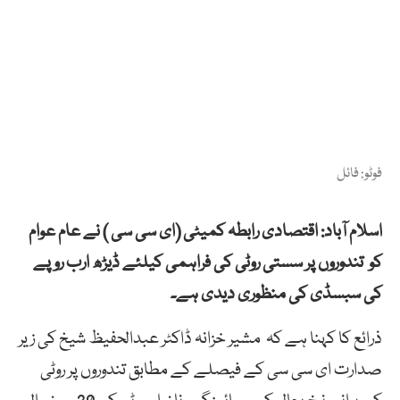
فوٹو: فائل
اسلام آباد: اقتصادی رابطہ کمیٹی (ای سی سی ) نے عام عوام
کو تندوروں پر سستی روٹی کی فراہمی کیلئے ڈیڑھ ارب روپے
کی سبسڈی کی منظوری دیدی ہے۔
ذرائع کا کہنا ہے کہ مشیر خزانہ ڈاکٹر عبدالحفیظ شیخ کی زیر
صدارت ای سی سی کے فیصلے کے مطابق تندوروں پر روٹی