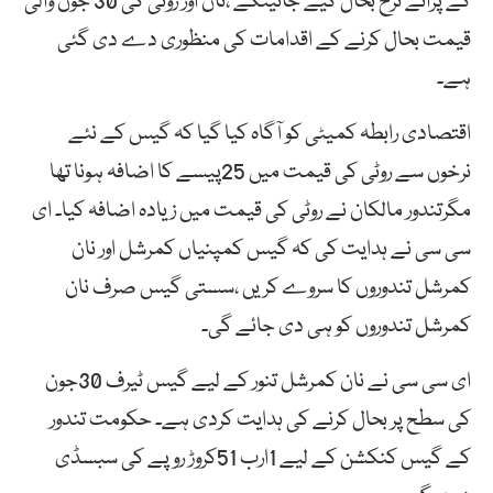
کے پرانے نرخ بحال کیے جائینگے ،نان اور روٹی کی 30 جون والی
قیمت بحال کرنے کے اقدامات کی منظوری دے دی گئی
ہے۔
اقتصادی رابطہ کمیٹی کو آگاہ کیا گیا کہ گیس کے نئے
نرخوں سے روٹی کی قیمت میں 25پیسے کا اضافہ ہونا تھا
مگرتندور مالکان نے روٹی کی قیمت میں زیادہ اضافہ کیا۔ ای
سی سی نے ہدایت کی کہ گیس کمپنیاں کمرشل اور نان
کمرشل تندوروں کا سروے کریں ،سستی گیس صرف نان
کمرشل تندوروں کو ہی دی جائے گی۔
ای سی سی نے نان کمرشل تنور کے لیے گیس ٹیرف 30جون
کی سطح پر بحال کرنے کی ہدایت کردی ہے۔ حکومت تندور
کے گیس کنکشن کے لیے 1ارب 51کروڑ روپے کی سبسڈی