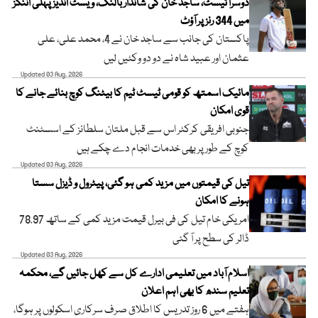
دوسرا ٹیسٹ، ساجد خان کی شاندار بالنگ، ویسٹ انڈیز پہلی اننگز
میں 344 رنز پر آؤٹ
پاکستان کی جانب سے ساجد خان نے 4، محمد علی، علی
عثمان اور عبید شاہ نے دو دو وکٹیں لیں
Updated 03 Aug, 2026
مائیک اسمتھ کو قومی ٹیسٹ ٹیم کا بیٹنگ کوچ بنائے جانے کا
قوی امکان
جنوبی افریقی کرکٹر اس سے قبل ملتان سلطانز کے اسسٹنٹ
کوچ کے طور پر بھی خدمات انجام دے چکے ہیں
Updated 03 Aug, 2026
تیل کی قیمتوں میں مزید کمی ہو گئی، پیٹرول و ڈیزل سستا
ہونے کا امکان
امریکی خام تیل کی فی بیرل قیمت مزید کمی کے ساتھ 78.97
ڈالر کی سطح پر آ گئی
Updated 03 Aug, 2026
اسلام آباد میں تعلیمی ادارے کل سے کھل جائیں گے، محکمہ
تعلیم سندھ کا بھی اہم اعلان
ہفتے میں 6 روز تدریس کا اطلاق صرف سرکاری اسکولوں پر ہوگا،