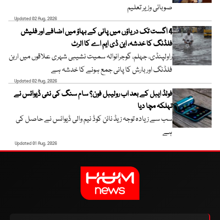
صوبائی وزیر تعلیم
Updated 02 Aug, 2026
4 اگست تک دریاؤں میں پانی کے بہاؤ میں اضافے اور فلیش
فلڈنگ کا خدشہ، این ڈی ایم اے کا الرٹ
راولپنڈی، جہلم، گوجرانوالہ سمیت نشیبی شہری علاقوں میں اربن
فلڈنگ اور بارش کا پانی جمع ہونے کا خدشہ ہے
Updated 02 Aug, 2026
فولڈ ایبل کے بعد اب رولیبل فون؟ سام سنگ کی نئی ڈیوائس نے
تہلکہ مچا دیا
سب سے زیادہ توجہ زیڈ نائن کوڈ نیم والی ڈیوائس نے حاصل کی
ہے
Updated 01 Aug, 2026