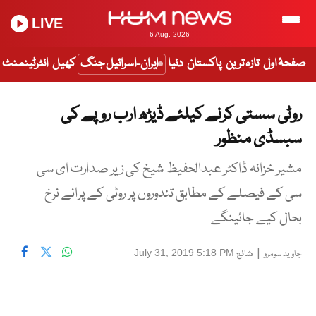
LIVE
6 Aug, 2026
صفحۂ اول
تازہ ترین
پاکستان
دنیا
ایران-اسرائیل جنگ
کھیل
انٹرٹینمنٹ
روٹی سستی کرنے کیلئے ڈیڑھ ارب روپے کی
سبسڈی منظور
مشیر خزانہ ڈاکٹر عبدالحفیظ شیخ کی زیر صدارت ای سی
سی کے فیصلے کے مطابق تندوروں پر روٹی کے پرانے نرخ
بحال کیے جائینگے
|
شائع
July 31, 2019 5:18 PM
جاوید سومرو