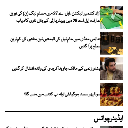
آزاد کشمیر الیکشن ، ایل اے 27 میں مسلم لیگ (ن) کی نورین
عارف ، ایل اے 28 میں پیپلز پارٹی کے بازل نقوی کامیاب
عالمی منڈی میں خام تیل کی قیمتیں تین ہفتوں کی کم ترین
سطح پر آ گئیں
پشاور زلمی کے مالک جاوید آفریدی کی والدہ انتقال کر گئیں
سونا پھر سستا ہوگیا،فی تولہ اب کتنے میں ملے گا؟
ایڈیٹرچوائس