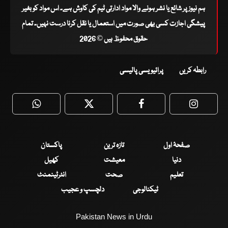
ہم نیوز پر شائع یا نشر ہونے والا مواد ادارتی ٹیم کی کاوش ہے۔ اس مواد کو بغیر
پیشگی اجازت کسی بھی صورت میں استعمال یا نقل کرنا درست نہیں۔ تمام
حقوق محفوظ ہیں © 2026
رابطہ کریں
پرائیویسی پالیسی
WhatsApp
Twitter
Facebook
Faceboo
صفحۂ اول
تازہ ترین
پاکستان
دنیا
معیشت
کھیل
تعلیم
صحت
انٹرٹینمنٹ
ٹیکنالوجی
دلچسپ و عجیب
Pakistan News in Urdu