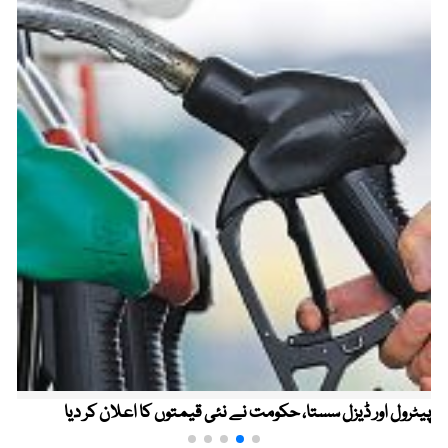
پیٹرول اور ڈیزل سستا، حکومت نے نئی قیمتوں کا اعلان کر دیا