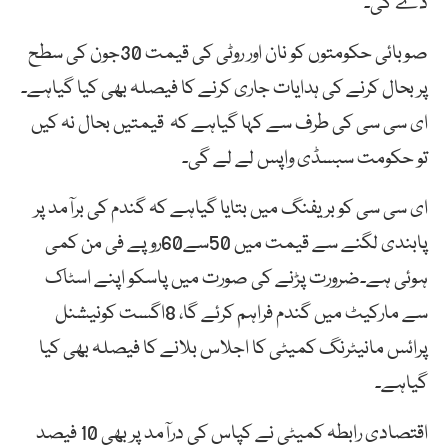
دے گی۔
صوبائی حکومتوں کو نان اور روٹی کی قیمت 30جون کی سطح
پر بحال کرنے کی ہدایات جاری کرنے کا فیصلہ بھی کیا گیاہے۔
ای سی سی کی طرف سے کہا گیاہے کہ قیمتیں بحال نہ کیں
تو حکومت سبسڈی واپس لے لے گی۔
ای سی سی کو بریفنگ میں بتایا گیاہے کہ گندم کی برآمد پر
پابندی لگنے سے قیمت میں 50سے60روپے فی من کمی
ہوئی ہے۔ضرورت پڑنے کی صورت میں پاسکو اپنے اسٹاک
سے مارکیٹ میں گندم فراہم کرئے گا، 8اگست کونیشنل
پرائس مانیٹرنگ کمیٹی کا اجلاس بلانے کا فیصلہ بھی کیا
گیاہے۔
اقتصادی رابطہ کمیٹی نے کپاس کی درآمد پر بھی 10 فیصد