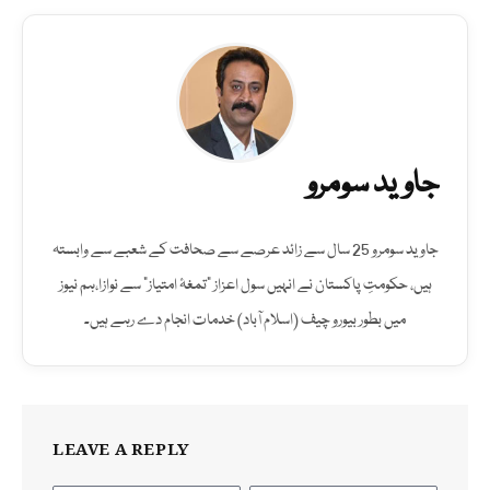
جاوید سومرو
جاوید سومرو 25 سال سے زائد عرصے سے صحافت کے شعبے سے وابستہ
ہیں، حکومتِ پاکستان نے انہیں سول اعزاز "تمغۂ امتیاز" سے نوازا،ہم نیوز
میں بطور بیورو چیف (اسلام آباد) خدمات انجام دے رہے ہیں۔
LEAVE A REPLY