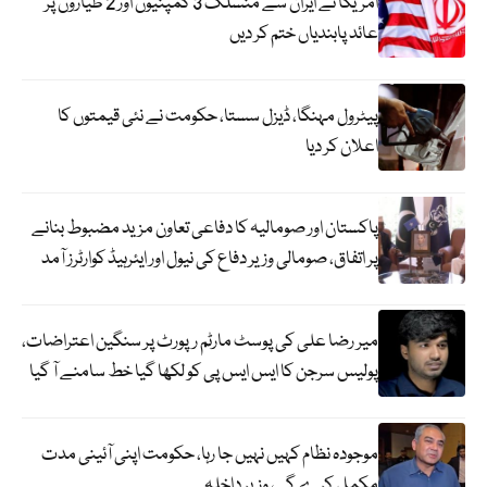
امریکا نے ایران سے منسلک 3 کمپنیوں اور 2 طیاروں پر
عائد پابندیاں ختم کر دیں
پیٹرول مہنگا، ڈیزل سستا، حکومت نے نئی قیمتوں کا
اعلان کر دیا
پاکستان اور صومالیہ کا دفاعی تعاون مزید مضبوط بنانے
پر اتفاق، صومالی وزیر دفاع کی نیول اور ایئرہیڈ کوارٹرز آمد
میر رضا علی کی پوسٹ مارٹم رپورٹ پر سنگین اعتراضات،
پولیس سرجن کا ایس ایس پی کو لکھا گیا خط سامنے آ گیا
موجودہ نظام کہیں نہیں جا رہا، حکومت اپنی آئینی مدت
مکمل کرے گی، وزیر داخلہ