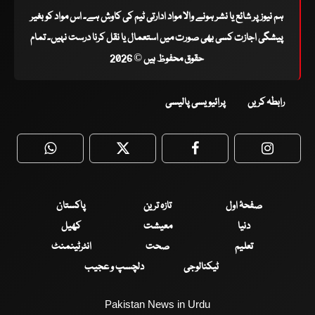
ہم نیوز پر شائع یا نشر ہونے والا مواد ادارتی ٹیم کی کاوش ہے۔ اس مواد کو بغیر
پیشگی اجازت کسی بھی صورت میں استعمال یا نقل کرنا درست نہیں۔ تمام
حقوق محفوظ ہیں © 2026
رابطہ کریں
پرائیویسی پالیسی
WhatsApp
Twitter
Facebook
Faceboo
صفحۂ اول
تازہ ترین
پاکستان
دنیا
معیشت
کھیل
تعلیم
صحت
انٹرٹینمنٹ
ٹیکنالوجی
دلچسپ و عجیب
Pakistan News in Urdu