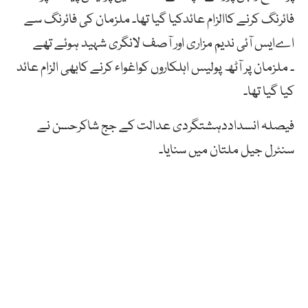
فائرنگ کرنے کاالزام عائدکیا گیا تھا۔ ملزمان کی فائرنگ سے
اےایس آئی ندیم مزاری اور آصف لانگری شہید ہوئے تھے
۔ ملزمان پر آٹھ پولیس اہلکاروں کواغواء کرنے کابھی الزام عائد
کیا گیا تھا۔
فیصلہ انسداددہشتگردی عدالت کے جج شاکرحسن نے
سنٹرل جیل ملتان میں سنایا۔