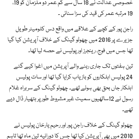
خصوصی عدالت نے 18 سال سے کم عمر دو ملزمان کو 19،
19 مرتبہ عمر کی قید کی سزا سنائی ۔
راجن پور کے کچے کے علاقے میں واقع دس کلومیٹر طویل
جزیرے پر 2016 میں چھوٹو گینگ کے خلاف آپریشن کیا گیا
تھا جس میں فوج، رینجرز اور پولیس نے حصہ لیا تھا۔
تین ہفتوں تک جاری رہنے والے آپریشن میں اغوا کیے گئے
24 پولیس اہلکاروں کو بازیاب کرایا گیا تھا اور سات پولیس
اہلکار جاں بحق بھی ہوئے تھے۔ چھوٹو گینگ کے سربراہ غلام
رسول نے 12ساتھیوں سمیت غیر مشروط طور پر ہتھیار ڈال دیے
تھے۔
چھوٹو گینگ کے خلاف راجن پور اور رحیم یارخان پولیس نے
2010 میں بھی آپریشن کیا تھا جس کا دورانیہ تین ماہ تھا تاہم