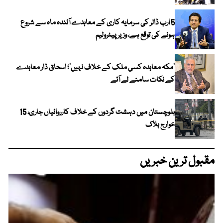
5 ارب ڈالر کی سرمایہ کاری کے معاہدے آئندہ ماہ سے شروع
ہونے کی توقع ہے، وزیر پیٹرولیم
‘مکہ معاہدہ کسی ملک کے خلاف نہیں’؛ اسحاق ڈار معاہدے
کے نکات سامنے لے آئے
بلوچستان میں دہشت گردوں کے خلاف کارروائیاں جاری، 15
خوارج ہلاک
مقبول ترین خبریں