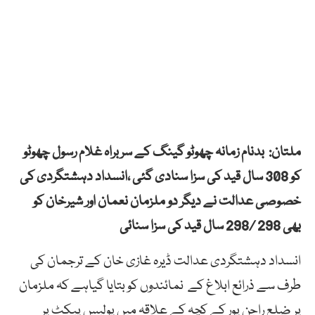
ملتان: بدنام زمانہ چھوٹو گینگ کے سربراہ غلام رسول چھوٹو
کو 308 سال قید کی سزا سنادی گئی ،انسداد دہشتگردی کی
خصوصی عدالت نے دیگر دو ملزمان نعمان اور شیرخان کو
بھی 298 /298 سال قید کی سزا سنائی
انسداد دہشتگردی عدالت ڈیرہ غازی خان کے ترجمان کی
طرف سے ذرائع ابلاغ کے نمائندوں کو بتایا گیاہے کہ ملزمان
پر ضلع راجن پور کے کچہ کے علاقہ میں پولیس پیکٹ پر