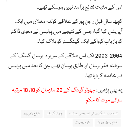
اس کے مثبت نتائج برآمد نہیں ہوسکے تھے۔
کچھ سال قبل راجن پور کے علاقے کوٹلہ مغلاں میں ایک
آپریشن کیا گیا، جس کے نتیجے میں پولیس نے مغوی ڈاکٹر
کو بازیاب کرواکے ایک گینگسٹر کو ہلاک کیا۔
2003-2004 تک اس علاقے کے سربراہ ‘بوسان گینگ’ کے
سرغنہ ظفر بوسان اور طارق بوسان تھے، جن کا بعد میں پولیس
نے خاتمہ کر دیا تھا۔
یہ بھی پڑھیں:
چھوٹو گینگ کے 20 ملزمان کو 18، 18 مرتبہ
سزائے موت کا حکم
انسداد دہشتگردی کی خصوصی عدالت
چھوٹو گینگ
ضلع راجن پور
غلام رسول چھوٹو
کچہ روجھان