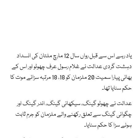
یاد رہے اس سے قبل رواں سال 12 مارچ ملتان کی انسداد
دہشت گردی عدالت نے غلام رسول عرف چھوٹو اور اس کے
بھائی پیارا سمیت 20 ملزمان کو 18، 18 مرتبہ سزائے موت کا
حکم سنایا تھا۔
عدالت نے چھوٹو گینگ، سیکھانی گینگ، اندر گینگ اور
چگوانی گینگ سے تعلق رکھنے والے ملزمان کو جرم ثابت
ہونے سزا کا حکم سنایا۔