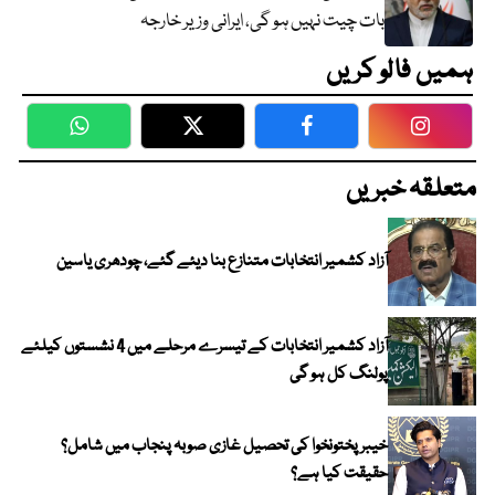
بات چیت نہیں ہو گی، ایرانی وزیر خارجہ
ہمیں فالو کریں
WhatsApp
Twitter
Facebook
Faceboo
متعلقہ خبریں
آزاد کشمیر انتخابات متنازع بنا دیئے گئے، چودھری یاسین
آزاد کشمیر انتخابات کے تیسرے مرحلے میں 4 نشستوں کیلئے
پولنگ کل ہو گی
خیبر پختونخوا کی تحصیل غازی صوبہ پنجاب میں شامل؟
حقیقت کیا ہے؟