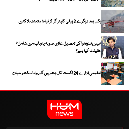
یکے بعد دیگرے 2 ہیلی کاپٹر گر کر تباہ؛ متعدد ہلاکتیں
خیبر پختونخوا کی تحصیل غازی صوبہ پنجاب میں شامل؟
حقیقت کیا ہے؟
تعلیمی ادارے 24 اگست تک بند رہیں گے، رانا سکندر حیات