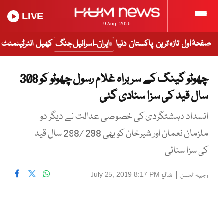
LIVE
9 Aug, 2026
صفحۂ اول
تازہ ترین
پاکستان
دنیا
ایران-اسرائیل جنگ
کھیل
انٹرٹینمنٹ
چھوٹو گینگ کے سربراہ غلام رسول چھوٹو کو 308
سال قید کی سزا سنادی گئی
انسداد دہشتگردی کی خصوصی عدالت نے دیگر دو
ملزمان نعمان اور شیرخان کو بھی 298 /298 سال قید
کی سزا سنائی
|
شائع
July 25, 2019 8:17 PM
وجیہہ الحسن