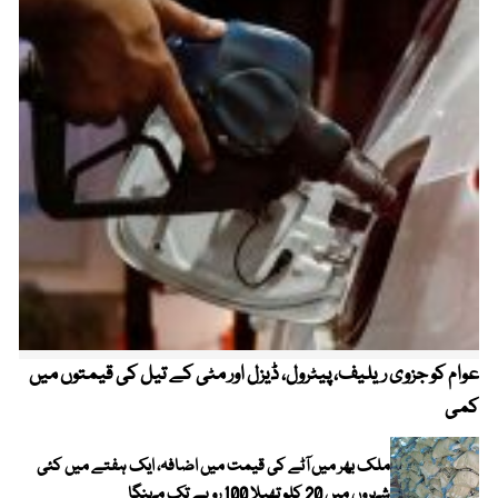
عوام کو جزوی ریلیف، پیٹرول، ڈیزل اور مٹی کے تیل کی قیمتوں میں
4 روز میں سونے کی قیمت میں بڑا اضافہ
کمی
ملک بھر میں آٹے کی قیمت میں اضافہ، ایک ہفتے میں کئی
شہروں میں 20 کلو تھیلا 100 روپے تک مہنگا