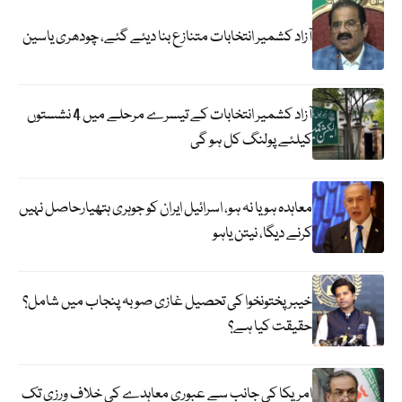
آزاد کشمیر انتخابات متنازع بنا دیئے گئے، چودھری یاسین
آزاد کشمیر انتخابات کے تیسرے مرحلے میں 4 نشستوں
کیلئے پولنگ کل ہو گی
معاہدہ ہو یا نہ ہو، اسرائیل ایران کو جوہری ہتھیارحاصل نہیں
کرنے دیگا، نیتن یاہو
خیبر پختونخوا کی تحصیل غازی صوبہ پنجاب میں شامل؟
حقیقت کیا ہے؟
امریکا کی جانب سے عبوری معاہدے کی خلاف ورزی تک