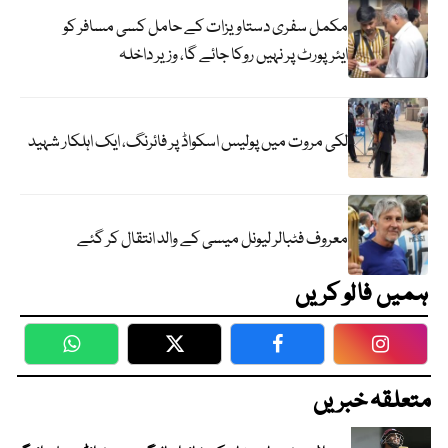
مکمل سفری دستاویزات کے حامل کسی مسافر کو
ایئرپورٹ پر نہیں روکا جائے گا، وزیر داخلہ
لکی مروت میں پولیس اسکواڈ پر فائرنگ، ایک اہلکار شہید
معروف فٹبالر لیونل میسی کے والد انتقال کر گئے
ہمیں فالو کریں
WhatsApp
Twitter
Facebook
Faceboo
متعلقہ خبریں