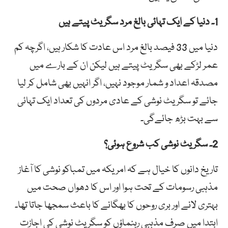
1۔ دنیا کے ایک تہائی بالغ مرد سگریٹ پیتے ہیں
دنیا میں 33 فیصد بالغ مرد اس عادت کا شکار ہیں، اگرچہ کم
عمر لڑکے بھی سگریٹ پیتے ہیں لیکن ان کے بارے میں
مصدقہ اعداد و شمار موجود نہیں، اگر انہیں بھی شامل کر لیا
جائے تو سگریٹ نوشی کے عادی مردوں کی تعداد ایک تہائی
سے بہت بڑھ جائےگی۔
2۔ سگریٹ نوشی کب شروع ہوئی؟
تاریخ دانوں کا خیال ہے کہ امریکہ میں تمباکو نوشی کا آغاز
مذہبی رسومات کے تحت ہوا اور اس کا دھواں صحت میں
بہتری لانے اور بری روحوں کا بھگانے کا باعث سمجھا جاتا تھا۔
ابتدا میں صرف مذہبی رہنماؤں کو سگریٹ نوشی کی اجازت