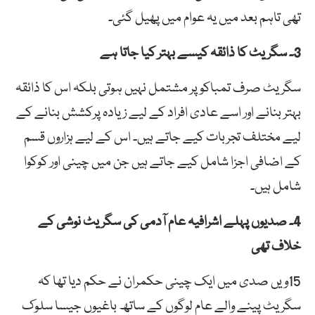
تھی تاہم بعد میں یہ عوام میں پھیل گئی۔
3۔ سگریٹ کا ذائقہ کیسے بہتر کیا جاتا ہے
سگریٹ صرف تمباکو پر مشتمل نہیں ہوتی بلکہ اس کا ذائقہ
بہتر بنانے اور اسے عادی افراد کے لیے زیادہ پرکشش بنانے کے
لیے مختلف تجربات کیے جاتے ہیں۔ اس کے لیے ہزاروں قسم
کے اضافی اجزا شامل کیے جاتے ہیں جن میں چینی اور کوکوا
شامل ہیں۔
4۔ صدیوں پہلے اشرافیہ عام آدمی کی سگریٹ نوشی کے
خلاف تھی
15ویں صدی میں ایک چینی حکمران نے حکم دیا تھا کہ
سگریٹ پینے والے عام لوگوں کے ساتھ باغیوں جیسا سلوک