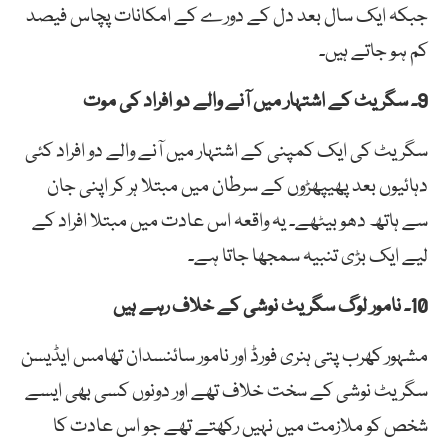
جبکہ ایک سال بعد دل کے دورے کے امکانات پچاس فیصد
کم ہو جاتے ہیں۔
9۔ سگریٹ کے اشتہار میں آنے والے دو افراد کی موت
سگریٹ کی ایک کمپنی کے اشتہار میں آنے والے دو افراد کئی
دہائیوں بعد پھیپھڑوں کے سرطان میں مبتلا ہر کر اپنی جان
سے ہاتھ دھو بیٹھے۔ یہ واقعہ اس عادت میں مبتلا افراد کے
لیے ایک بڑی تنبیہ سمجھا جاتا ہے۔
10۔ نامور لوگ سگریٹ نوشی کے خلاف رہے ہیں
مشہور کھرب پتی ہنری فورڈ اور نامور سائنسدان تھامس ایڈیسن
سگریٹ نوشی کے سخت خلاف تھے اور دونوں کسی بھی ایسے
شخص کو ملازمت میں نہیں رکھتے تھے جو اس عادت کا