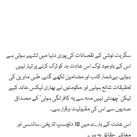
سگریٹ نوشی کے نقصانات کی پوری دنیا میں تشہیر ہوتی ہے
اس کے باوجود لوگ اس عادت بد کو ترک کرنے پر تیار نہیں
ہوتے، بےشمار کتب اور مضامین لکھے گئے، طبی ماہرین کی
تحقیقات شائع ہوئیں اور حکومتوں نے بھاری ٹیکس عائد کیے
لیکن ’چھٹتی نہیں منہ سے یہ کافر لگی ہوئی‘ کے مصداق
صدیوں سے اس کی مقبولیت برقرار ہے۔
اس علت کے بارے میں 10 دلچسپ تاریخی، سائنسی اور
معاشی حقائق یہ ہیں۔