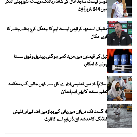
دوسرا ٹیسٹ، ساجد خان کی شاندار بالنگ، ویسٹ انڈیز پہلی اننگز
میں 344 رنز پر آؤٹ
مائیک اسمتھ کو قومی ٹیسٹ ٹیم کا بیٹنگ کوچ بنائے جانے کا
قوی امکان
تیل کی قیمتوں میں مزید کمی ہو گئی، پیٹرول و ڈیزل سستا
ہونے کا امکان
اسلام آباد میں تعلیمی ادارے کل سے کھل جائیں گے، محکمہ
تعلیم سندھ کا بھی اہم اعلان
4 اگست تک دریاؤں میں پانی کے بہاؤ میں اضافے اور فلیش
فلڈنگ کا خدشہ، این ڈی ایم اے کا الرٹ