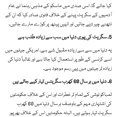
کیا جائے گا، اسی صدی میں ماسکو کے مذہبی رہنما نے عام
آدمیوں کے سگریٹ پینے کے خلاف فتویٰ صادر کیا کہ ان کے
نتھنے چیر دیے جائیں اور انہیں پیٹھ پر کوڑے مارے جائیں۔
5۔ سگریٹ کی پوری دنیا میں سب سے زیادہ طلب ہے
یہ دنیا میں سے سے زیادہ مقبول شے ہے، امریکی جیلوں میں
اسے کرنسی کے طور پر استعمال کیا جاتا ہے اور غالباً دنیا کی
زیادہ تر جیلوں میں یہی رسم موجود ہے۔
6۔ دنیا میں ہر سال 60 کھرب سگریٹس تیار کیے جاتے ہیں
تمباکو نوشی کے تمام تر خطرات اور اس کے خلاف حکومتوں
کی اشتہاری مہم کے باوصف ہر سال دنیا میں 60 کھرب
سگریٹ تیار ہوتے ہیں۔ البتہ حکومتیں اس کے خلاف بھرپور