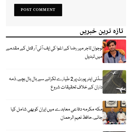
تازہ ترین خبریں
نوجوان تاجر میر رضا کے اغوا کی ایف آئی آر قتل کے مقدمے
میں تبدیل
سڈنی ایئرپورٹ پر 2 طیارے ٹکرانے سے بال بال بچے، ذمہ
داران کے خلاف تحقیقات شروع
مکہ مکرمہ دفاعی معاہدے میں ایران کو بھی شامل کیا
جائے، حافظ نعیم الرحمان