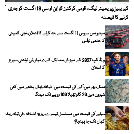
کیریبین پریمیئر لیگ ، قومی کرکٹرز کو این او سی 19 اگست کو جاری
آز
کرنے کا فیصلہ
چھی
میٹرو بس سروس 11 اگست سے بند کرنے کا اعلان، نجی کمپنی
کا حتمی نوٹس
ورلڈ کپ 2027 کے میزبان ممالک کے درمیان ٹی ٹوئنٹی سیریز
کا اعلان
ملک بھر میں آٹے کی قیمت میں اضافہ، ایک ہفتے میں کئی
شہروں میں 20 کلو تھیلا 100 روپے تک مہنگا
سونے کی قیمت میں مسلسل تیسرے روز بڑا اضافہ ، فی تولہ ریٹ
کہاں تک جا پہنچا؟