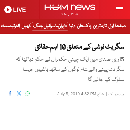
LIVE
9 Aug, 2026
صفحۂ اول
تازہ ترین
پاکستان
دنیا
ایران-اسرائیل جنگ
کھیل
انٹرٹینمنٹ
سگریٹ نوشی کے متعلق 10 اہم حقائق
15ویں صدی میں ایک چینی حکمران نے حکم دیا تھا کہ
سگریٹ پینے والے عام لوگوں کے ساتھ باغیوں جیسا
سلوک کیا جائے گا
|
شائع
July 5, 2019 4:32 PM
ویب ڈیسک