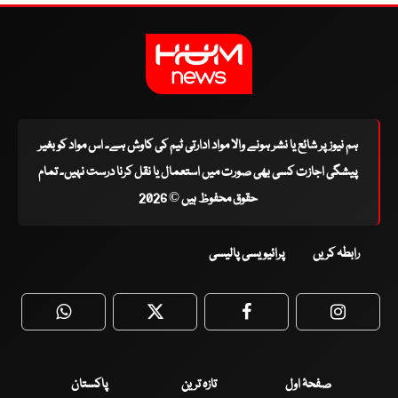
ہم نیوز پر شائع یا نشر ہونے والا مواد ادارتی ٹیم کی کاوش ہے۔ اس مواد کو بغیر
پیشگی اجازت کسی بھی صورت میں استعمال یا نقل کرنا درست نہیں۔ تمام
حقوق محفوظ ہیں © 2026
رابطہ کریں
پرائیویسی پالیسی
WhatsApp
Twitter
Facebook
Faceboo
صفحۂ اول
تازہ ترین
پاکستان