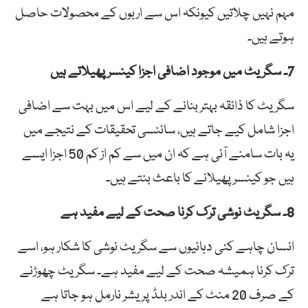
مہم نہیں چلاتیں کیونکہ اس سے اربوں کے محصولات حاصل
ہوتے ہیں۔
7۔ سگریٹ میں موجود اضافی اجزا کینسر پھیلاتے ہیں
سگریٹ کا ذائقہ بہتر بنانے کے لیے اس میں بہت سے اضافی
اجزا شامل کیے جاتے ہیں، سائنسی تحقیقات کے نتیجے میں
یہ بات سامنے آئی ہے کہ ان میں سے کم از کم 50 اجزا ایسے
ہیں جو کینسر پھیلانے کا باعث بنتے ہیں۔
8۔ سگریٹ نوشی ترک کرنا صحت کے لیے مفید ہے
انسان چاہے کئی دہائیوں سے سگریٹ نوشی کا شکار ہو، اسے
ترک کرنا ہمیشہ صحت کے لیے مفید ہے۔ سگریٹ چھوڑنے
کے صرف 20 منٹ کے اندر بلڈ پریشر نارمل ہو جاتا ہے