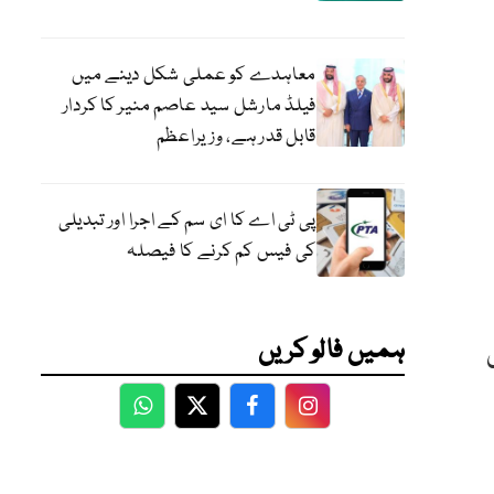
معاہدے کو عملی شکل دینے میں
فیلڈ مارشل سید عاصم منیر کا کردار
قابل قدر ہے، وزیراعظم
پی ٹی اے کا ای سم کے اجرا اور تبدیلی
کی فیس کم کرنے کا فیصلہ
ہمیں فالو کریں
WhatsApp
Twitter
Facebook
Facebook