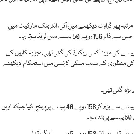
مرتبہ پھر گراوٹ دیکھنے میں آئی، انٹربنک مارکیٹ میں
شتہ روز انٹر بنک مارکیٹ میں ڈالر کی قیمت میں 72 پیسے کی مزید کمی ریکارڈ کی گئی تھی، تجزیہ کاروں کے
آئی ایم ایف کے 6 ارب ڈالر قرض کی منظوری کے سبب ملکی کرنسی میں استحکام دیکھنے
فاریکس ڈیلرز کے مطابق انٹر بنک میں ڈالر 158 روپے 6 پیسے سے بڑھ کر 158 روپے 40 پیسے پر پہنچ گیا جبکہ اوپن
 5 پیسے پر آ گیا تھا۔