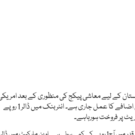
اکستان کے لیے معاشی پیکج کی منظوری کے بعد امریکی
ڈالر کے مقابلے میں پاکستانی کرنسی کی قدر میں اضافے کا عمل جاری ہے۔ انٹربنک میں ڈالر 1 روپے
فاریکس ڈیلرز کے مطابق اوپن مارکیٹ میں بھی ڈالر کی قدر میں آج1 روپے کی کمی ہوئی ہے۔ اوپن مارکیٹ میں ڈالر