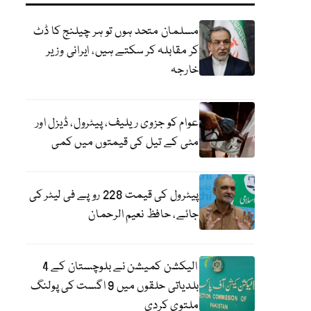
مسلمان متحد ہوں تو ہر چیلنج کا ڈٹ
کر مقابلہ کر سکتے ہیں، ایرانی وزیر
خارجہ
عوام کو جزوی ریلیف، پیٹرول، ڈیزل اور
مٹی کے تیل کی قیمتوں میں کمی
پیٹرول کی قیمت 228 روپے فی لیٹر کی
جائے، حافظ نعیم الرحمان
الیکشن کمیشن نے بلوچستان کے 4
بلدیاتی حلقوں میں 9 اگست کی پولنگ
ملتوی کردی