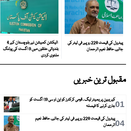
الیکشن کمیشن نے بلوچستان کے 4
پیٹرول کی قیمت 228 روپے فی لیٹر کی
بلدیاتی حلقوں میں 9 اگست کی پولنگ
جائے، حافظ نعیم الرحمان
ملتوی کردی
مقبول ترین خبریں
کیریبین پریمیئر لیگ ، قومی کرکٹرز کو این او سی 19 اگست کو
01
جاری کرنے کا فیصلہ
پیٹرول کی قیمت 228 روپے فی لیٹر کی جائے، حافظ نعیم
04
الرحمان