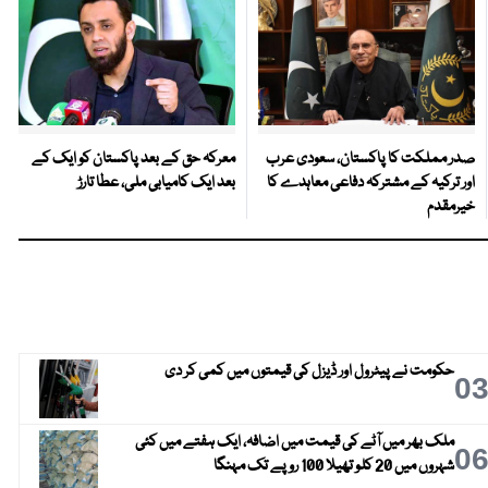
صدر مملکت کا پاکستان، سعودی عرب
معرکہ حق کے بعد پاکستان کو ایک کے
اور ترکیہ کے مشترکہ دفاعی معاہدے کا
بعد ایک کامیابی ملی، عطا تارڑ
خیرمقدم
حکومت نے پیٹرول اور ڈیزل کی قیمتوں میں کمی کر دی
0
ملک بھر میں آٹے کی قیمت میں اضافہ، ایک ہفتے میں کئی
0
شہروں میں 20 کلو تھیلا 100 روپے تک مہنگا