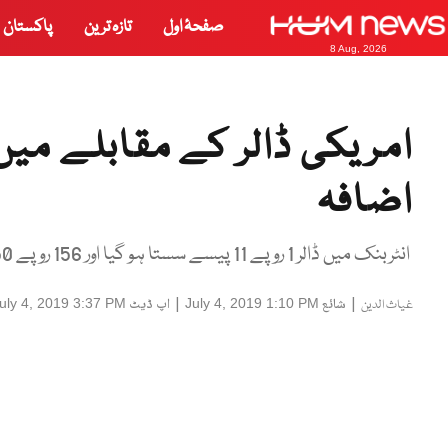
صفحۂ اول
تازہ ترین
پاکستان
8 Aug, 2026
امریکی ڈالر کے مقابلے میں
اضافہ
انٹربنک میں ڈالر 1 روپے 11 پیسے سستا ہو گیا اور 156 روپے 50 پیسے کے ریٹ پر فروخت ہورہاہے۔
|
شائع
|
اپ ڈیٹ
uly 4, 2019 3:37 PM
July 4, 2019 1:10 PM
غیاث الدین