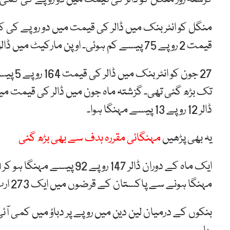
منگل کو انٹر بنک میں ڈالر کی قیمت میں دو روپے کی ک
قیمت 2 روپے 75 پیسے کم ہوئی۔ اوپن مارکیٹ میں ڈالر سستا ہو کر 159 روپے کا ہو گیا۔
تک بڑھ گئی تھی۔ گزشتہ ماہ جون میں ڈالر کی قیمت میں 
ڈالر 12 روپے 13 پیسے مہنگا ہوا۔
یہ بھی پڑھیں
مہنگائی مقررہ ہدف سے بھی بڑھ گئی
مہنگا ہونے سے پاکستان کے قرضوں میں ایک 273 ارب روپے کا اضافہ ہوا تھا۔
بنکوں کے درمیان لین دین میں روپے پر دباؤ میں کمی ا