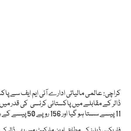
کراچی: عالمی مالیاتی ادارے آئی ایم ایف سے پ
11 پیسے سستا ہو گیا اور 156 روپے 50 پیسے کے ریٹ پر فروخت ہورہاہے۔