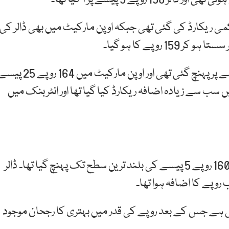
می ریکارڈ کی گئی تھی جبکہ اوپن مارکیٹ میں بھی ڈالر کی
27 جون کو انٹر بنک میں ڈالر کی قیمت 164 روپے 5 پیسے پر پہنچ گئی تھی اور اوپن مارکیٹ میں 164 روپے
سب سے زیادہ اضافہ ریکارڈ کیا گیا تھا اور انٹر بنک میں
ایک ماہ کے دوران ڈالر 147 روپے 92 پیسے مہنگا ہو کر 160 روپے 5 پیسے کی بلند ترین سطح تک پہنچ گیا تھا۔ ڈالر
ٓئی ہے جس کے بعد روپے کی قدر میں بہتری کا رجحان موجود