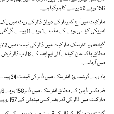
156 روپے 50 پیسے کا ہوگیا ہے۔
مارکیٹ میں آج کاروبار کے دوران ڈالر کے ریٹ میں ایک 
امریکی کرنسی روپے کے مقابلے1 روپے 11 پیسے گر گئی جس سے ڈالر 156 روپے 50 پیسے میں ٹریڈ ہوتا رہا۔
گز
مطابق پاکستان کیلئے 
میں آرہاہے۔
یاد رہے گزشتہ روز انٹر بنک میں ڈالر کی قیمت 34 پیسے بڑھ گئی تھی۔
مارکیٹ میں ڈالر کی قدر بغیر کسی تبدیلی کے 157 روپے 50 پیسے پر بند ہوا۔
گزشتہ روز منگل کو ڈالر کی قیمت میں دو روپے کی کمی ہوئی تھی اور ڈالر 158 روپے