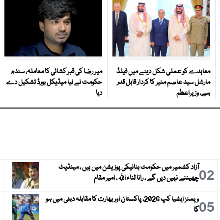
معاہدے کو عملی شکل دینے میں فیلڈ
میر رضا کی قبر کشائی کا معاملہ، سندھ
مارشل سید عاصم منیر کا کردار قابل قدر
حکومت نے نیا میڈیکل بورڈ تشکیل دے
ہے، وزیراعظم
دیا
آزاد کشمیر میں حکومت بنانیکی پوزیشن میں ہیں ، مینڈیٹ
3
02
چھیننے نہیں دیں گے ، رانا ثناء اللہ ، امیر مقام
ویمنز ایشیا کپ 2026، پاکستان اور بھارت کا مقابلہ دبئی میں ہو
6
05
گا