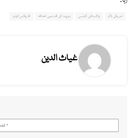
رہا۔
امریکی ڈالر
پاکستانی کرنسی
روپیہ کی قدر میں اضافہ
فاریکس ڈیلرز
غیاث الدین