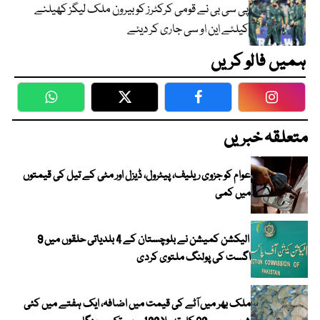
پی سی بی نے قومی کرکٹرز کو بیرون ملک لیگز کھیلنے
کیلئے این او سی جاری کر دیئے
ہمیں فالو کریں
WhatsApp
Twitter
Facebook
Faceboo
متعلقہ خبریں
عوام کو جزوی ریلیف، پیٹرول، ڈیزل اور مٹی کے تیل کی قیمتوں
میں کمی
الیکشن کمیشن نے بلوچستان کے 4 بلدیاتی حلقوں میں 9
اگست کی پولنگ ملتوی کردی
ملک بھر میں آٹے کی قیمت میں اضافہ، ایک ہفتے میں کئی