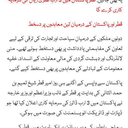
یہ بھی جانیں:
قطر پاکستان میں 3 ارب قطری ریال کی سرمایہ
کاری کرے گا
قطر اور پاکستان کے درمیان تین معاہدوں پر دسخط
دونوں ملکوں کے درمیان سیاحت اور تجارت کی ترقی کے لیے
تعاون کی مفاہمتی یادداشت پر بھی دستخط ہوئے تھے۔ منی
لانڈرنگ اور دہشت گردی کی مالی معاونت کے انسداد، خفیہ
معلومات کے تبادلے کی معاہدوں پر بھی دستخط کیے گئے۔
پاکستان سے واپسی کے اگلے ہی روز امیر قطر شیخ تمیم بن
حمد الثانی کی ہدایت پر قطر کے نائب وزیراعظم اور وزیر خارجہ
نے پاکستان میں 3 ارب ڈالرز کی سرمایہ کاری اعلان کیا تھا جو
ڈپازٹ اور ڈائریکٹ انویسٹمنٹ کی صورت میں ہوگی۔
سماجی رابطوں کی ویب سائٹ پر ایک ٹویٹ میں قطر کے