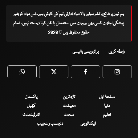
ہم نیوز پر شائع یا نشر ہونے والا مواد ادارتی ٹیم کی کاوش ہے۔ اس مواد کو بغیر
پیشگی اجازت کسی بھی صورت میں استعمال یا نقل کرنا درست نہیں۔ تمام
حقوق محفوظ ہیں © 2026
رابطہ کریں
پرائیویسی پالیسی
WhatsApp
Twitter
Facebook
Faceboo
صفحۂ اول
تازہ ترین
پاکستان
دنیا
معیشت
کھیل
تعلیم
صحت
انٹرٹینمنٹ
ٹیکنالوجی
دلچسپ و عجیب