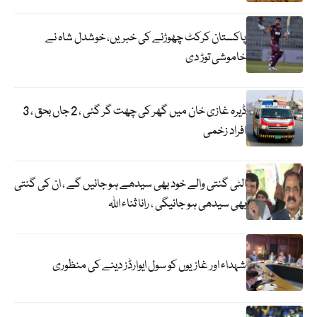
پاکستان کرکٹ چھوڑنے کی خبریں، خوشدل شاہ نے
خاموشی توڑ دی
ڈیرہ غازی خان میں گھر کی چھت گر گئی ، 2 جاں بحق ، 3
افراد زخمی
الٹی گنتی والے خود بھی سیدھے ہو جائیں گے ، ان کی گنتی
بھی سیدھی ہو جائیگی ، رانا ثناء اللہ
شہداء اور غازیوں کو سول ایوارڈز دینے کی منظوری