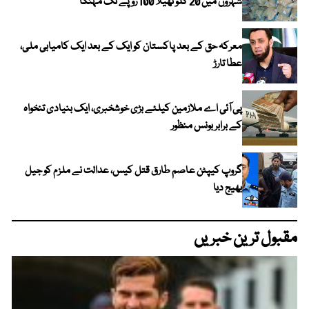
شہروں میں 20 کلو تھیلا 100 روپے تک مہنگا
معرکہ حق کے بعد پاکستان کو ایک کے بعد ایک کامیابی ملی،
عطا تارڑ
پی آئی اے ملازمین کیلئے بڑی خوشخبری، ایک بنیادی تنخواہ
کے برابر بونس منظور
گروپ کیپٹن عاصم طارق قتل کیس، عدالت نے ملزم کو جیل
بھیج دیا
مقبول ترین خبریں