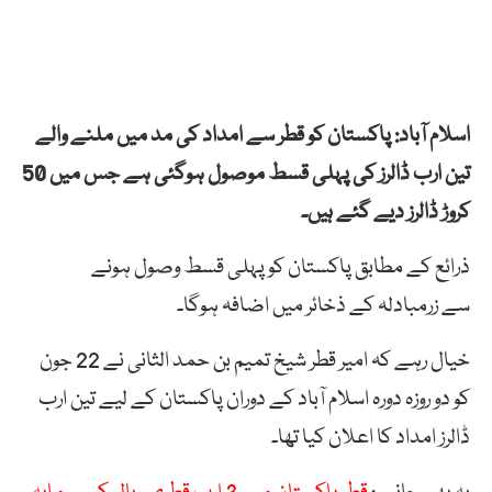
اسلام آباد: پاکستان کو قطر سے امداد کی مد میں ملنے والے
تین ارب ڈالرز کی پہلی قسط موصول ہوگئی ہے جس میں 50
کروڑ ڈالرز دیے گئے ہیں۔
ذرائع کے مطابق پاکستان کو پہلی قسط وصول ہونے
سے زرمبادلہ کے ذخائر میں اضافہ ہوگا۔
خیال رہے کہ امیر قطر شیخ تمیم بن حمد الثانی نے 22 جون
کو دو روزہ دورہ اسلام آباد کے دوران پاکستان کے لیے تین ارب
ڈالرز امداد کا اعلان کیا تھا۔