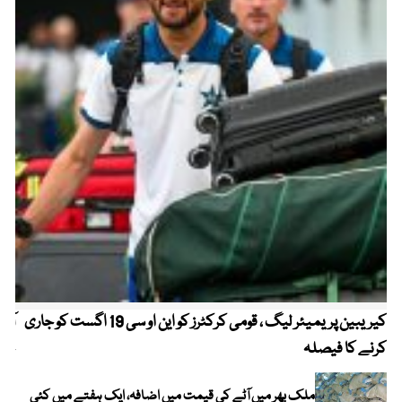
کیریبین پریمیئر لیگ ، قومی کرکٹرز کو این او سی 19 اگست کو جاری
آز
کرنے کا فیصلہ
چھی
ملک بھر میں آٹے کی قیمت میں اضافہ، ایک ہفتے میں کئی