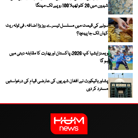
شہروں میں 20 کلو تھیلا 100 روپے تک مہنگا
سونے کی قیمت میں مسلسل تیسرے روز بڑا اضافہ ، فی تولہ ریٹ
کہاں تک جا پہنچا؟
ویمنز ایشیا کپ 2026، پاکستان اور بھارت کا مقابلہ دبئی میں
ہو گا
پشاور ہائیکورٹ نے افغان شہریوں کی عارضی قیام کی درخواستیں
مسترد کر دیں