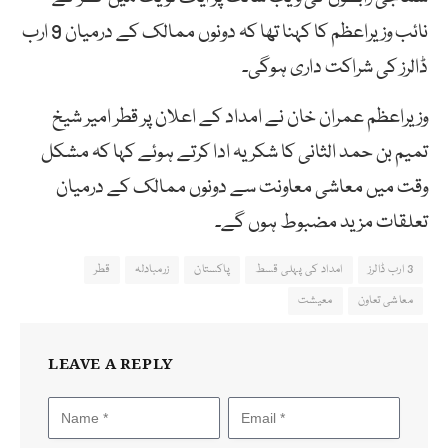
نائب وزیراعظم کا کہنا تھا کہ دونوں ممالک کے درمیان 9 ارب
ڈالرز کی شراکت داری ہوگی۔
وزیراعظم عمران خان نے امداد کے اعلان پر قطر امیر شیخ
تمیم بن حمد الثانی کا شکریہ ادا کرتے ہوئے کہا کہ مشکل
وقت میں معاشی معاونت سے دونوں ممالک کے درمیان
تعلقات مزید مضبوط ہوں گے۔
3 ارب ڈالرز
امداد کی پہلی قسط
پاکستان
زرمبادلہ
قطر
معاشی تعاون
معیشت
LEAVE A REPLY