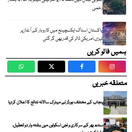
زخمی
پاکستان اسٹاک ایکسچینج میں کاروبار کے آغاز پر
تیزی،امریکی ڈالر کی قدر بھی گر گئی
ہمیں فالو کریں
WhatsApp
Twitter
Facebook
Faceboo
متعلقہ خبریں
پنجاب کے مختلف بورڈز نے میٹرک سالانہ نتائج کا اعلان کردیا
سندھ بھر کے سرکاری و نجی اسکولوں میں ہفتہ وار دو تعطیل،