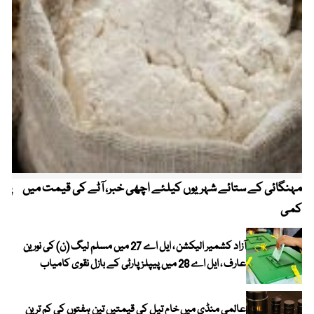
مہنگائی کے ستائے شہریوں کیلئے اچھی خبر، آٹے کی قیمت میں
پیٹ
کمی
آزاد کشمیر الیکشن ، ایل اے 27 میں مسلم لیگ (ن) کی نورین
عارف ، ایل اے 28 میں پیپلز پارٹی کے بازل نقوی کامیاب
عالمی منڈی میں خام تیل کی قیمتیں تین ہفتوں کی کم ترین