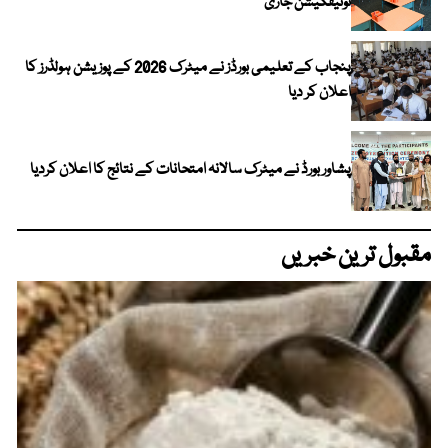
نوٹیفکیشن جاری
پنجاب کے تعلیمی بورڈز نے میٹرک 2026 کے پوزیشن ہولڈرز کا
اعلان کر دیا
پشاور بورڈ نے میٹرک سالانہ امتحانات کے نتائج کا اعلان کردیا
مقبول ترین خبریں