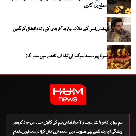
سطح پر آ گئیں
پشاور زلمی کے مالک جاوید آفریدی کی والدہ انتقال کر گئیں
سونا پھر سستا ہوگیا،فی تولہ اب کتنے میں ملے گا؟
ہم نیوز پر شائع یا نشر ہونے والا مواد ادارتی ٹیم کی کاوش ہے۔ اس مواد کو بغیر
پیشگی اجازت کسی بھی صورت میں استعمال یا نقل کرنا درست نہیں۔ تمام