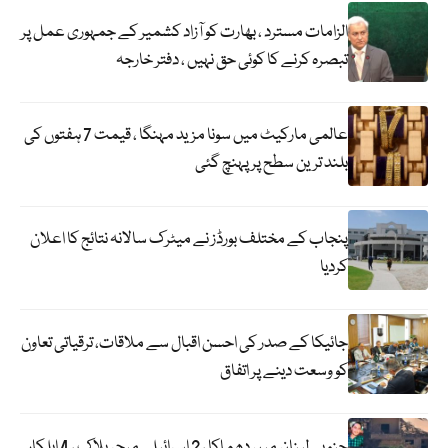
الزامات مسترد ، بھارت کو آزاد کشمیر کے جمہوری عمل پر
تبصرہ کرنے کا کوئی حق نہیں ، دفتر خارجہ
عالمی مارکیٹ میں سونا مزید مہنگا ، قیمت 7 ہفتوں کی
بلند ترین سطح پر پہنچ گئی
پنجاب کے مختلف بورڈز نے میٹرک سالانہ نتائج کا اعلان
کردیا
جائیکا کے صدر کی احسن اقبال سے ملاقات، ترقیاتی تعاون
کو وسعت دینے پر اتفاق
جنوبی لبنان میں دھماکا ، 2 اسرائیلی میجر ہلاک ، 4 اہلکار