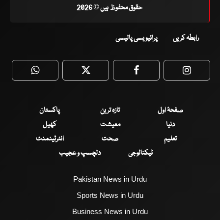
حقوق محفوظ ہیں © 2026
رابطہ کریں
پرائیویسی پالیسی
WhatsApp
Twitter
Facebook
Faceboo
صفحۂ اول
تازہ ترین
پاکستان
دنیا
معیشت
کھیل
تعلیم
صحت
انٹرٹینمنٹ
ٹیکنالوجی
دلچسپ و عجیب
Pakistan News in Urdu
Sports News in Urdu
Business News in Urdu