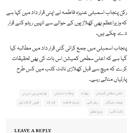
رکن پنجاب اسمبلی عنیزہ فاطمہ نے اپنی قرار داد میں کہا ہے
کہ وزیراعظم بھی کھلاڑیوں کے حوالے سے انہیں ریلو کٹے قرار
دے چکے ہیں۔
پنجاب اسمبلی میں جمع کرائی گئی قرار داد میں مطالبہ کیا
گیا ہے کہ اعلیٰ سطحی کمیشن اس بات کی بھی تحقیقات
کرے کہ میچ سے قبل کھلاڑی نائٹ کلب میں کس طرح
پارٹیاں مناتے رہے۔
اعلیٰ سطحی کمیشن
بھارت
پنجاب اسمبلی
چیئرمین پی سی بی
چیف سلیکٹر
ریلو کٹے
عنیزہ فاطمہ
قرار داد
قومی کرکٹ ٹیم
نائٹ کلب
وزیراعظم
LEAVE A REPLY