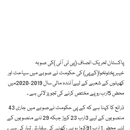
پاکستان تحریک انصاف (پی ٹی آئی )کی صوبہ
خیبرپختونخوا(کےپی) کی حکومت نے صوبے میں سیاحت اور
کھیلوں کے شعبے کے لیےآئندہ مالی سال 2019-2020میں
محض 5ارب روپے مختص کرنے کی تجویز لائی ہے ۔
ذرائع کا کہنا ہے کہ کے پی حکومت نےصوبے میں جاری 43
منصوبوں کے لیے 3ارب 23 کروڑ جبکہ 29 نئے منصوبوں کے
لئے محض 1 ارب 91کروڑ روپے رکھنے کی سفارش تیار کی ہے ۔