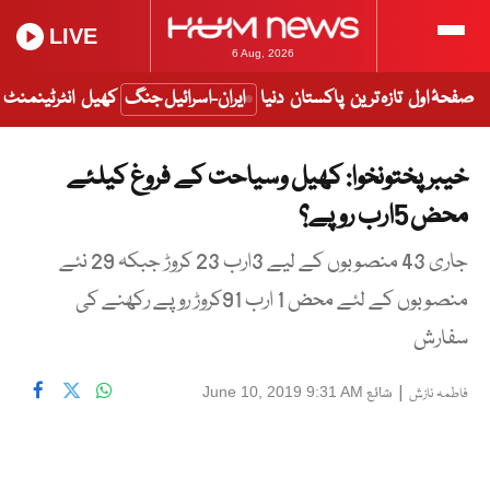
LIVE
6 Aug, 2026
صفحۂ اول
تازہ ترین
پاکستان
دنیا
ایران-اسرائیل جنگ
کھیل
انٹرٹینمنٹ
خیبر پختونخوا: کھیل وسیاحت کے فروغ کیلئے
محض 5ارب روپے؟
جاری 43 منصوبوں کے لیے 3ارب 23 کروڑ جبکہ 29 نئے
منصوبوں کے لئے محض 1 ارب 91کروڑ روپے رکھنے کی
سفارش
|
شائع
June 10, 2019 9:31 AM
فاطمہ نازش