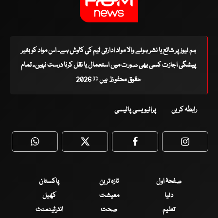
ہم نیوز پر شائع یا نشر ہونے والا مواد ادارتی ٹیم کی کاوش ہے۔ اس مواد کو بغیر
پیشگی اجازت کسی بھی صورت میں استعمال یا نقل کرنا درست نہیں۔ تمام
حقوق محفوظ ہیں © 2026
رابطہ کریں
پرائیویسی پالیسی
WhatsApp
Twitter
Facebook
Faceboo
صفحۂ اول
تازہ ترین
پاکستان
دنیا
معیشت
کھیل
تعلیم
صحت
انٹرٹینمنٹ