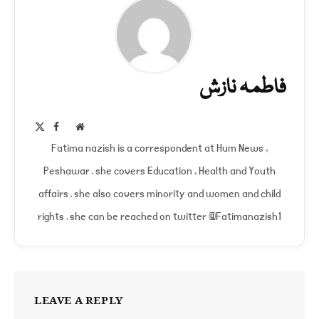
فاطمہ نازش
Facebook
X
Website
(Twitter)
Fatima nazish is a correspondent at Hum News ,
Peshawar . she covers Education , Health and Youth
affairs . she also covers minority and women and child
rights . she can be reached on twitter @Fatimanazish1
LEAVE A REPLY