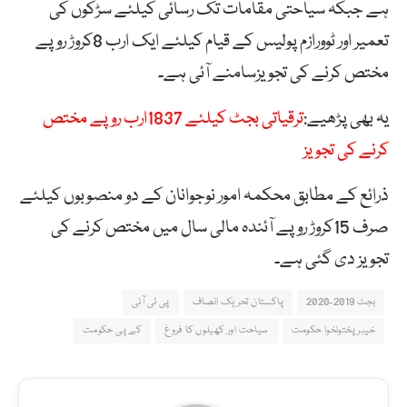
ہے جبکہ سیاحتی مقامات تک رسائی کیلئے سڑکوں کی
تعمیر اور ٹوورازم پولیس کے قیام کیلئے ایک ارب 8کروڑ روپے
مختص کرنے کی تجویزسامنے آئی ہے۔
یہ بھی پڑھیے:
ترقیاتی بجٹ کیلئے 1837ارب روپے مختص
کرنے کی تجویز
ذرائع کے مطابق محکمہ امور نوجوانان کے دو منصوبوں کیلئے
صرف 15کروڑ روپے آئندہ مالی سال میں مختص کرنے کی
تجویز دی گئی ہے۔
بجٹ 2019-2020
پاکستان تحریک انصاف
پی ٹی آئی
خیبر پختونخوا حکومت
سیاحت اور کھیلوں کا فروغ
کے پی حکومت