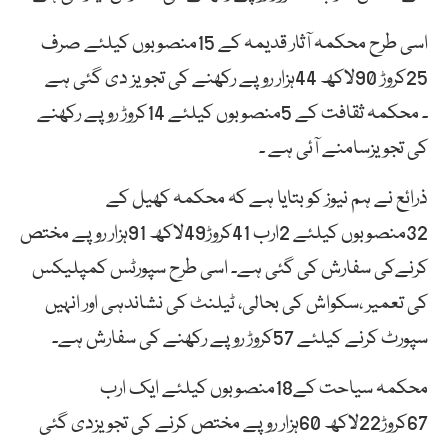
اسی طرح محکمہ آثار قدیمہ کے 15منصوبوں کیلئے صرف
25کروڑ 90لاکھ 44ہزار روپے رکھنے کی تجویز دی گئی ہے
۔ محکمہ ثقافت کے 5منصوبوں کیلئے 14کروڑ روپے رکھنے
کی تجویزسامنے آئی ہے ۔
ذرائع نے ہم نیوز کو بتایا ہے کہ محکمہ کھیل کے
32منصوبوں کیلئے 2ارب 41کروڑ49لاکھ 91ہزار روپے مختص
کرنےکی سفارش کی گئی ہے۔ اسی طرح سپورٹس کمپلیکس
کی تعمیر ،سکواش کی بحالی، ٹیلنٹ کی نشاندہی اور انہیں
سپورٹ کرنے کیلئے 57کروڑ روپے رکھنے کی سفارش ہے۔
محکمہ سیاحت کے18منصوبوں کیلئے ایک ارب
67کروڑ22لاکھ 60ہزار روپے مختص کرنے کی تجویزدی گئی