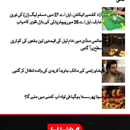
آزاد کشمیر الیکشن ، ایل اے 27 میں مسلم لیگ (ن) کی نورین
عارف ، ایل اے 28 میں پیپلز پارٹی کے بازل نقوی کامیاب
عالمی منڈی میں خام تیل کی قیمتیں تین ہفتوں کی کم ترین
سطح پر آ گئیں
پشاور زلمی کے مالک جاوید آفریدی کی والدہ انتقال کر گئیں
سونا پھر سستا ہوگیا،فی تولہ اب کتنے میں ملے گا؟