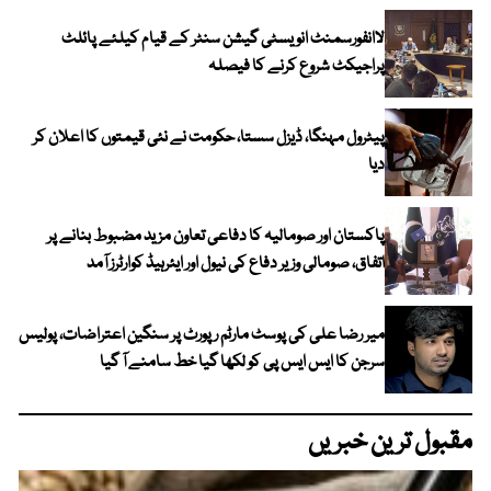
لاانفورسمنٹ انویسٹی گیشن سنٹر کے قیام کیلئے پائلٹ
پراجیکٹ شروع کرنے کا فیصلہ
پیٹرول مہنگا، ڈیزل سستا، حکومت نے نئی قیمتوں کا اعلان کر
دیا
پاکستان اور صومالیہ کا دفاعی تعاون مزید مضبوط بنانے پر
اتفاق، صومالی وزیر دفاع کی نیول اور ایئرہیڈ کوارٹرز آمد
میر رضا علی کی پوسٹ مارٹم رپورٹ پر سنگین اعتراضات، پولیس
سرجن کا ایس ایس پی کو لکھا گیا خط سامنے آ گیا
مقبول ترین خبریں