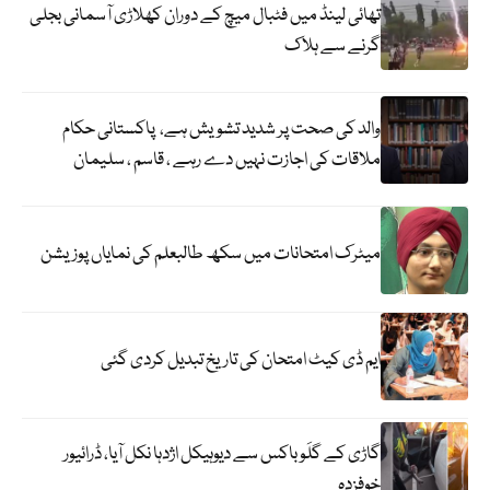
تھائی لینڈ میں فٹبال میچ کے دوران کھلاڑی آسمانی بجلی
گرنے سے ہلاک
والد کی صحت پر شدید تشویش ہے، پاکستانی حکام
ملاقات کی اجازت نہیں دے رہے ، قاسم ، سلیمان
میٹرک امتحانات میں سکھ طالبعلم کی نمایاں پوزیشن
ایم ڈی کیٹ امتحان کی تاریخ تبدیل کردی گئی
گاڑی کے گلَو باکس سے دیوہیکل اژدہا نکل آیا، ڈرائیور
خوفزدہ