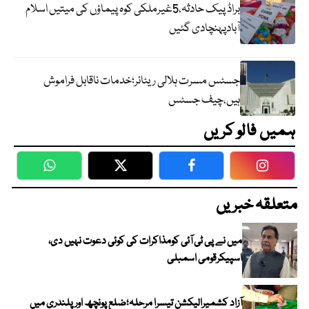
براڈ پیک حادثہ،5غیرملکی کوہ پیماؤں کی میتیں اسلام
آبادپہنچادی گئیں
جسٹس مسرت ہلالی ریٹائر؛خدمات ناقابل فراموش
ہیں،چیف جسٹس
ہمیں فالو کریں
WhatsApp
Twitter
Facebook
Faceboo
متعلقہ خبریں
میں نے پی ٹی آئی کومذاکرات کی کوئی دعوت نہیں دی،
اسپیکرقومی اسمبلی
آزاد کشمیرالیکشن تیسرا مرحلہ؛ضلع پونچھ اور پلندری میں