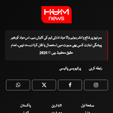
ہم نیوز پر شائع یا نشر ہونے والا مواد ادارتی ٹیم کی کاوش ہے۔ اس مواد کو بغیر
پیشگی اجازت کسی بھی صورت میں استعمال یا نقل کرنا درست نہیں۔ تمام
حقوق محفوظ ہیں © 2026
رابطہ کریں
پرائیویسی پالیسی
WhatsApp
Twitter
Facebook
Faceboo
صفحۂ اول
تازہ ترین
پاکستان
دنیا
معیشت
کھیل