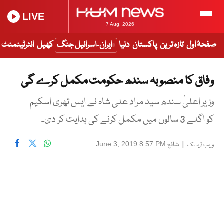
LIVE
7 Aug, 2026
صفحۂ اول
تازہ ترین
پاکستان
دنیا
ایران-اسرائیل جنگ
کھیل
انٹرٹینمنٹ
وفاق کا منصوبہ سندھ حکومت مکمل کرے گی
وزیر اعلیٰ سندھ سید مراد علی شاہ نے ایس تھری اسکیم
کو اگلے 3 سالوں میں مکمل کرنے کی ہدایت کر دی۔
|
شائع
June 3, 2019 8:57 PM
ویب ڈیسک