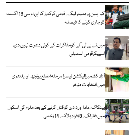
کیریبین پریمیئر لیگ ، قومی کرکٹرز کو این او سی 19 اگست
کو جاری کرنے کا فیصلہ
میں نے پی ٹی آئی کومذاکرات کی کوئی دعوت نہیں دی،
اسپیکرقومی اسمبلی
آزاد کشمیرالیکشن تیسرا مرحلہ؛ضلع پونچھ اور پلندری
میں انتخابات مؤخر
بینکاک ، دادا اور دادی کو قتل کرنے کے بعد ملزم کی اسکول
میں فائرنگ ، 8 افراد ہلاک ، 14 زخمی