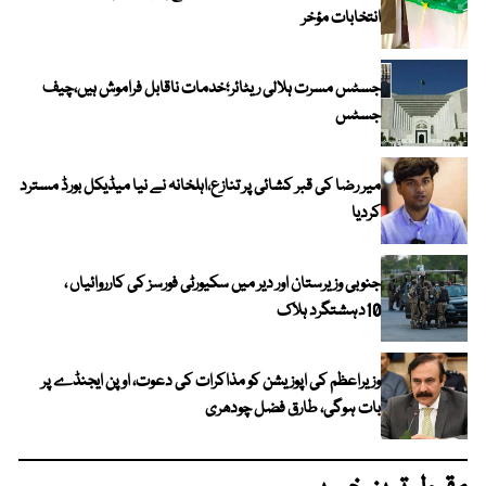
انتخابات مؤخر
جسٹس مسرت ہلالی ریٹائر؛خدمات ناقابل فراموش ہیں،چیف
جسٹس
میر رضا کی قبر کشائی پر تنازع،اہلخانہ نے نیا میڈیکل بورڈ مسترد
کردیا
جنوبی وزیرستان اور دیر میں سکیورٹی فورسز کی کارروائیاں ،
10دہشتگرد ہلاک
وزیراعظم کی اپوزیشن کو مذاکرات کی دعوت، اوپن ایجنڈے پر
بات ہوگی، طارق فضل چودھری