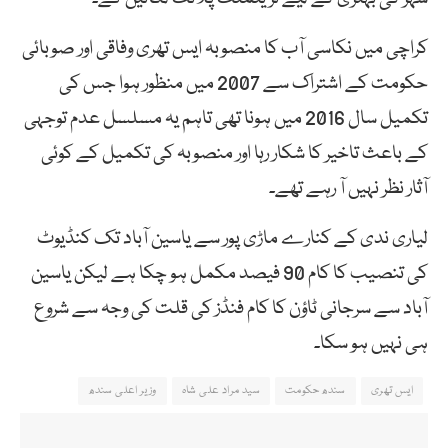
کراچی میں نکاسی آب کا منصوبہ ایس تھری وفاقی اور صوبائی
حکومت کے اشتراک سے 2007 میں منظور ہوا جس کی
تکمیل سال 2016 میں ہونا تھی تاہم یہ مسلسل عدم توجہی
کے باعث تاخیر کا شکار رہا اور منصوبہ کی تکمیل کے کوئی
آثار نظر نہیں آ رہے تھے۔
لیاری ندی کے کنارے ماڑی پور سے یاسین آباد تک کنڈیوٹ
کی تنصیب کا کام 90 فیصد مکمل ہو چکا ہے لیکن یاسین
آباد سے سرجانی ٹاؤن کا کام فنڈز کی قلت کی وجہ سے شروع
ہی نہیں ہو سکا۔
ایس تھری
سندھ حکومت
سید مراد علی شاہ
وزیر اعلی سندھ