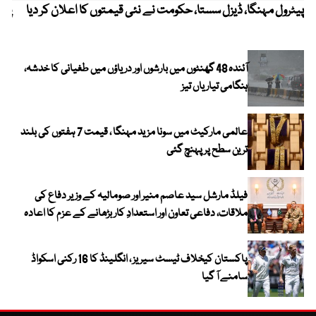
پیٹرول مہنگا، ڈیزل سستا، حکومت نے نئی قیمتوں کا اعلان کر دیا
پنج
آئندہ 48 گھنٹوں میں بارشوں اور دریاؤں میں طغیانی کا خدشہ،
ہنگامی تیاریاں تیز
عالمی مارکیٹ میں سونا مزید مہنگا ، قیمت 7 ہفتوں کی بلند
ترین سطح پر پہنچ گئی
فیلڈ مارشل سید عاصم منیر اور صومالیہ کے وزیر دفاع کی
ملاقات، دفاعی تعاون اور استعدادِ کار بڑھانے کے عزم کا اعادہ
پاکستان کیخلاف ٹیسٹ سیریز ، انگلینڈ کا 16 رکنی اسکواڈ
سامنے آ گیا