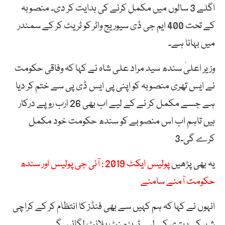
اگلے 3 سالوں میں مکمل کرنے کی ہدایت کر دی۔ منصوبہ
کے تحت 400 ایم جی ڈی سیوریج واٹر کو ٹریٹ کر کے سمندر
میں بہانا ہے۔
وزیر اعلیٰ سندھ سید مراد علی شاہ نے کہا کہ وفاقی حکومت
نے ایس تھری منصوبہ کو اپنی پی ایس ڈی پی سے ختم کر دیا
ہے جسے مکمل کر نے کے لیے اب بھی 26 ارب روپے درکار
ہیں تاہم اب اس منصوبے کو سندھ حکومت خود مکمل
کرے گی۔3
یہ بھی پڑھیں
پولیس ایکٹ 2019 : آئی جی پولیس اور سندھ
حکومت آمنے سامنے
انہوں نے کہا کہ ہم کہیں سے بھی فنڈز کا انتظام کر کے کراچی
شہر کی بہتری کے لیے ٹریٹمنٹ پلانٹ لگائیں گے۔