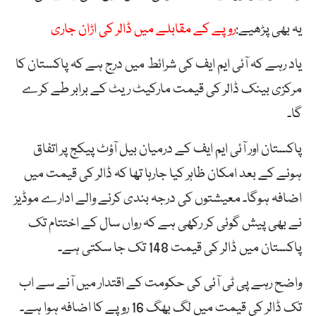
یہ بھی پڑھیے:
روپے کے مقابلے میں ڈالر کی اڑان جاری
یاد رہے کہ آئی ایم ایف کی شرائط میں درج ہے کہ پاکستان کا
مرکزی بینک ڈالر کی قیمت مارکیٹ ریٹ کے برابر طے کرے
گا۔
پاکستان اور آئی ایم ایف کے درمیان بیل آؤٹ پیکج پر اتفاق
ہونے کے بعد امکان ظاہر کیا جارہا تھا کہ ڈالر کی قیمت میں
اضافہ ہوگا۔ معیشتوں کی درجہ بندی کرنے والے ادارے موڈیز
نے بھی پیش گوئی کر رکھی ہے کہ رواں سال کے اختتام تک
پاکستان میں ڈالر کی قیمت 148 تک جا سکتی ہے۔
واضح رہے پی ٹی آئی کی حکومت کے اقتدار میں آنے سے اب
تک ڈالر کی قیمت میں لگ بھگ 16 روپے کا اضافہ ہوا ہے۔