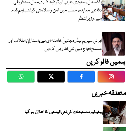
پاکستان، سعودی عرب اور ترکیہ کے درمیان سہ فریقی
دفاعی معاہدہ، خطے میں امن و سلامتی کیلئے اہم قدم
ہے، وزیراعظم
ایرانی سپریم لیڈر مجتبیٰ خامنہ ای نے پاسدارانِ انقلاب اور
مسلح افواج میں نئی تقرریاں کر دیں
ہمیں فالو کریں
WhatsApp
Twitter
Facebook
Faceboo
متعلقہ خبریں
پیٹرولیم مصنوعات کی نئی قیمتوں کا اعلان ہو گیا