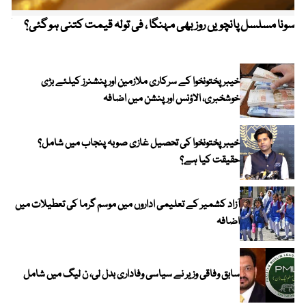
سونا مسلسل پانچویں روز بھی مہنگا ، فی تولہ قیمت کتنی ہو گئی؟
کولم
خیبرپختونخوا کے سرکاری ملازمین اور پنشنرز کیلئے بڑی
خوشخبری، الاؤنس اور پنشن میں اضافہ
خیبر پختونخوا کی تحصیل غازی صوبہ پنجاب میں شامل؟
حقیقت کیا ہے؟
آزاد کشمیر کے تعلیمی اداروں میں موسم گرما کی تعطیلات میں
اضافہ
سابق وفاقی وزیر نے سیاسی وفاداری بدل لی، ن لیگ میں شامل