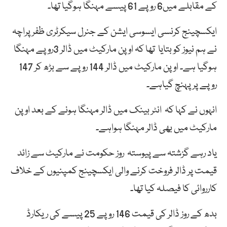
کے مقابلے میں6 روپے 61 پیسے مہنگا ہوگیا تھا۔
ایکسچینج کرنسی ایسوسی ایشن کے جنرل سیکرٹری ظفر پراچہ
نے ہم نیوز کو بتایا تھا کہ اوپن مارکیٹ میں ڈالر 3روپے مہنگا
ہوگیا ہے۔ اوپن مارکیٹ میں ڈالر 144 روپے سے بڑھ کر 147
روپے پر پہنچ گیاہے۔
انہوں نے کہا کہ انٹر بینک میں ڈالر مہنگا ہونے کے بعد اوپن
مارکیٹ میں بھی ڈالر مہنگا ہواہے۔
یاد رہے گزشتہ سے پیوستہ روز حکومت نے مارکیٹ سے زائد
قیمت پر ڈالر فروخت کرنے والی ایکسچینج کمپنیوں کے خلاف
کارروائی کا فیصلہ کیا تھا۔
بدھ کے روز ڈالر کی قیمت 146 روپے 25 پیسے کی ریکارڈ