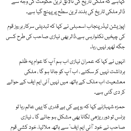
کہاہے کہ ملکی تاریخ کی نالائق ترین حکومت کی وجہ سے
ڈالر ملکی تاریخ کی بلند ترین سطح پر پہنچ گیا ہے۔
اپوزیشن لیڈر پنجاب اسمبلی نے کہا کہ تبدیلی سرکار ہر روز قوم
کی چیخیں نکلوارہی ہے،ڈالر بھی نیازی صاحب کی طرح کسی
جگہ ٹھہر نہیں رہا۔
انہوں نے کہا کہ عمران نیازی اب ہم آپ کا عوام پہ ظلم
برداشت نہیں کر سکتے ، اب آپ کو جانا ہو گا ، ملکی
معشعیت اب ملک کے ہاتھ میں نہیں آئی ایم ایف کے حوالے
کر دی گئی ہے۔
حمزہ شہبازنے کہا کہ روپے کی بے قدری کا یہی عالم رہا تو
بزنس تو دور ریڑھی لگانا بھی مشکل ہو جائے گا ۔ نیازی
صاحب نے خود ’آئی ایم ایف‘ سے ہاتھ ملالیا، خود کشی قوم