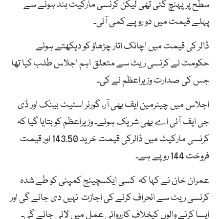
سطح پر پہنچ گئی تھی لیکن کرنسی مارکیٹ بند ہونے سے
پہلے قیمت میں دو روپے کمی آئی۔
ڈالر کی قیمت میں اچانک اتار چڑھاؤ کو دیکھتے ہوئے
حکومت نے کرنسی ریٹ سے متعلق اہم اجلاس طلب کیا تھا
جس کی صدارت وزیراعظم نے کی۔
اجلاس میں چیئرمین ایف بھی آر، گورنر اسٹیٹ بینک اور ڈی
جی ایف آئی اے بھی شریک ہوئے۔ وزیراعظم کو بتایا گیا کہ
کرنسی مارکیٹ میں ڈالرکی قیمت خرید 143.50 اور قیمت
فروخت 144 روپے ہے۔
عمران خان نے کہا کہ کسی ایکسچینج کمپنی کو طے شدہ
کرنسی ریٹ سے انحراف کرنے کی اجازت نہیں دی جائے گی اور
ایسا کرنے والوں کیخلاف کارروائی عمل میں لائی جائے گی۔