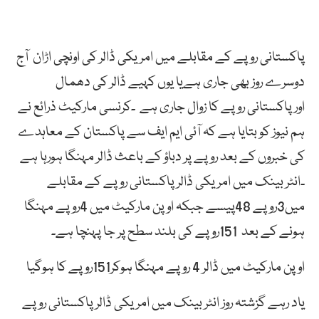
پاکستانی روپے کے مقابلے میں امریکی ڈالر کی اونچی اڑان آج
دوسرے روز بھی جاری ہےیا یوں کہیے ڈالر کی دھمال
اورپاکستانی روپے کا زوال جاری ہے ۔کرنسی مارکیٹ ذرائع نے
ہم نیوز کو بتایا ہے کہ آئی ایم ایف سے پاکستان کے معاہدے
کی خبروں کے بعد روپے پر دباؤ کے باعث ڈالر مہنگا ہورہا ہے
۔انٹر بینک میں امریکی ڈالر پاکستانی روپے کے مقابلے
میں3روپے 48پیسے جبکہ اوپن مارکیٹ میں 4روپے مہنگا
ہونے کے بعد 151روپے کی بلند سطح پر جا پہنچا ہے۔
اوپن مارکیٹ میں ڈالر 4 روپے مہنگا ہوکر151روپے کا ہوگیا
یاد رہے گزشتہ روز انٹر بینک میں امریکی ڈالر پاکستانی روپے