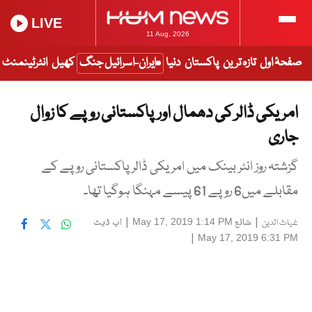
LIVE
11 Aug, 2026
صفحۂ اول
تازہ ترین
پاکستان
دنیا
ایران-اسرائیل جنگ
کھیل
انٹرٹینمنٹ
امریکی ڈالر کی دھمال اورپاکستانی روپے کا زوال
جاری
گزشتہ روز انٹر بینک میں امریکی ڈالر پاکستانی روپے کے
مقابلے میں6 روپے 61 پیسے مہنگا ہوگیا تھا۔
|
شائع
|
اپ ڈیٹ
May 17, 2019 1:14 PM
غیاث الدین
|
May 17, 2019 6:31 PM