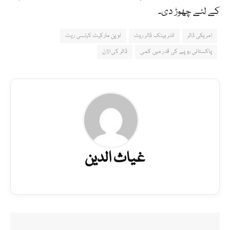
کے لئے چھوڑ دی۔
امریکی ڈالر
انٹر بینک ڈالر ریٹ
اوپن مارکیٹ کرنسی ریٹ
پاکستانی روپے کی قدر میں کمی
ڈالر کی اڑان
غیاث الدین