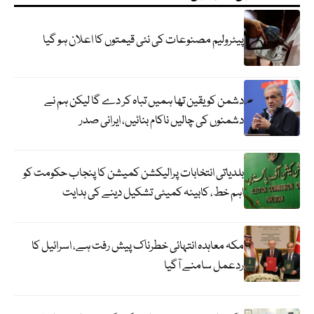
پیٹرولیم مصنوعات کی نئی قیمتوں کا اعلان ہو گیا
دشمن کو یقین تھا ہمیں تباہ کر دے گا لیکن ہم نے
دشمنوں کی چالیں ناکام بنائیں، ایرانی صدر
بلدیاتی انتخابات پرالیکشن کمیشن کا پنجاب حکومت کو
اہم خط، کابینہ کمیٹی تشکیل دینے کی ہدایت
مکہ معاہدہ انتہائی خطرناک پیش رفت ہے، اسرائیل کا
ردعمل سامنے آگیا