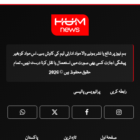
ہم نیوز پر شائع یا نشر ہونے والا مواد ادارتی ٹیم کی کاوش ہے۔ اس مواد کو بغیر
پیشگی اجازت کسی بھی صورت میں استعمال یا نقل کرنا درست نہیں۔ تمام
حقوق محفوظ ہیں © 2026
رابطہ کریں
پرائیویسی پالیسی
WhatsApp
Twitter
Facebook
Faceboo
صفحۂ اول
تازہ ترین
پاکستان