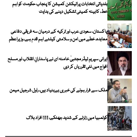
بلدیاتی انتخابات پرالیکشن کمیشن کا پنجاب حکومت کو اہم
خط، کابینہ کمیٹی تشکیل دینے کی ہدایت
پاکستان، سعودی عرب اور ترکیہ کے درمیان سہ فریقی دفاعی
معاہدہ، خطے میں امن و سلامتی کیلئے اہم قدم ہے، وزیراعظم
ایرانی سپریم لیڈر مجتبیٰ خامنہ ای نے پاسدارانِ انقلاب اور مسلح
افواج میں نئی تقرریاں کر دیں
ملک سے فرار ہونے کی خبریں بےبنیاد ہیں، راول شرجیل میمن
کولمبیا میں زلزلے کے شدید جھٹکے، 111 افراد ہلاک