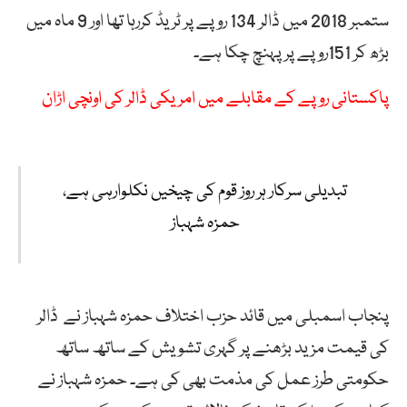
ستمبر 2018 میں ڈالر 134 روپے پر ٹریڈ کررہا تھا اور 9 ماہ میں
بڑھ کر 151روپے پر پہنچ چکا ہے۔
پاکستانی روپے کے مقابلے میں امریکی ڈالر کی اونچی اڑان
تبدیلی سرکار ہر روز قوم کی چیخیں نکلوارہی ہے،
حمزہ شہباز
پنجاب اسمبلی میں قائد حزب اختلاف حمزہ شہباز نے ڈالر
کی قیمت مزید بڑھنے پر گہری تشویش کے ساتھ ساتھ
حکومتی طرز عمل کی مذمت بھی کی ہے۔ حمزہ شہباز نے