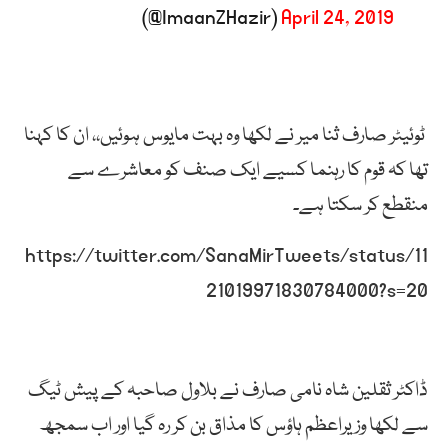
(@ImaanZHazir)
April 24, 2019
ٹوئیٹر
صارف
ثنا
میر
نے
لکھا
وہ
بہت
مایوس
ہوئیں،،
ان
کا
کہنا
تھا
کہ
قوم
کا
رہنما
کسیے
ایک
صنف
کو
معاشرے
سے
منقطع
کر
سکتا
ہے۔
https://twitter.com/SanaMirTweets/status/11
21019971830784000?s=20
ڈاکٹر
ثقلین
شاہ
نامی
صارف
نے
بلاول
صاحبہ
کے
پیش
ٹیگ
سے
لکھا
وزیراعظم
ہاؤس
کا
مذاق
بن
کر
رہ
گیا
اور
اب
سمجھ