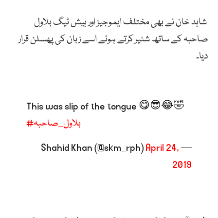
شاہد
خان
نے
بھی
مختلف
ایموجیز
اور
ہیش
ٹیگ
بلاول
صاحبہ
کے
ساتھ
شئیر
کرتے
ہوئے
اسے
زبان
کی
پھسلن
قرار
دیا۔
This was slip of the tongue 😋😎😂🤣
#بلاول_صاحبہ
April 24,
— Shahid Khan (@skm_rph)
2019