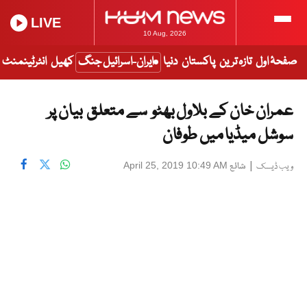
LIVE
10 Aug, 2026
صفحۂ اول
تازہ ترین
پاکستان
دنیا
ایران-اسرائیل جنگ
کھیل
انٹرٹینمنٹ
عمران خان کے بلاول بھٹو سے متعلق بیان پر
سوشل میڈیا میں طوفان
|
شائع
April 25, 2019 10:49 AM
ویب ڈیسک