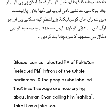
طلحہ
آصف
کا
کہنا
تھا
خان
کہے
تو
غلط
لیکن
پی
پی
کہے
تو
جائز
ہوتا
ہے۔
عائشے
نامی ٹویپ
نے
لکھا
بلاول
پارلیمنٹ
میں
عمران
خان
کو
سیلیکٹڈ
وزیراعظم
کہہ
سکتے
ہیں
اور
جو
لوگ
اس
بے
عزتی
کو
کچھ
نہیں
سمجھتے
وہ
صاحبہ
کو
بھی
مذاق
ہی
سمجھ
کرشور
مچانا
بند
کر
دیں
۔
Bilawal can call elected PM of Pakistan
“selected PM” infront of the whole
parliament & the people who labelled
that insult savage are now crying
about Imran Khan calling him “sahiba”,
take it as a joke too.