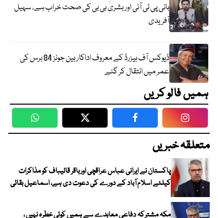
بانی پی ٹی آئی اور بشریٰ بی بی کی صحت خراب ہے، سہیل
آفریدی
ڈیوکس آف ہیزرڈ کے معروف اداکار بین جونز 84 برس کی
عمر میں انتقال کر گئے
ہمیں فالو کریں
WhatsApp
Twitter
Facebook
Faceboo
متعلقہ خبریں
پاکستان نے ایرانی عباس عراقچی اورباقر قالیباف کو مذاکرات
کیلئے اسلام آباد کے دورے کی دعوت دی ہے، اسماعیل بقائی
مکہ مشترکہ دفاعی معاہدے سے ہمیں کوئی خطرہ نہیں ،