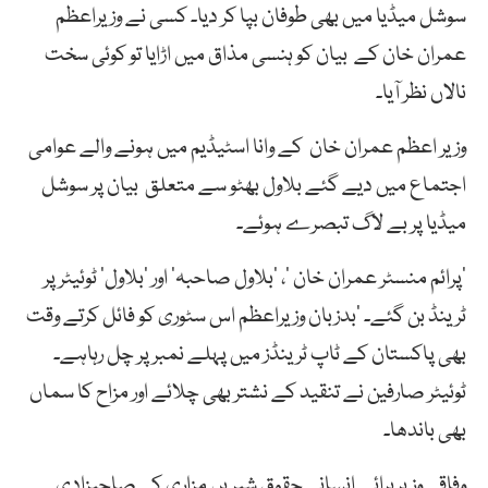
سوشل
میڈیا
میں
بھی
طوفان
بپا
کر
دیا۔
کسی
نے وزیراعظم
عمران خان کے
بیان
کو
ہنسی
مذاق
میں
اڑایا
تو
کوئی
سخت
نالاں
نظر
آیا۔
وزیر
اعظم عمران خان
کے وانا اسٹیڈیم میں ہونے والے عوامی
اجتماع میں دیے گئے بلاول بھٹو سے متعلق
بیان
پر
سوشل
میڈیا
پر
بے
لاگ
تبصرے
ہوئے۔
’پرائم
منسٹر
عمران
خان
‘، ’
بلاول
صاحبہ‘
اور ’
بلاول‘
ٹوئیٹر
پر
ٹرینڈ
بن
گئے۔ ’بدزبان وزیراعظم اس سٹوری کو فائل کرتے وقت
بھی پاکستان کے ٹاپ ٹرینڈز میں پہلے نمبر پر چل رہاہے۔
ٹوئیٹر صارفین
نے
تنقید
کے
نشتر
بھی
چلائے
اور
مزاح
کا
سماں
بھی
باندھا۔
وفاقی وزیربرائے انسانی حقوق شیریں مزاری کی صاحبزادی