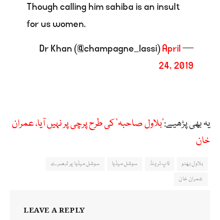
Though calling him sahiba is an insult
for us women.
April
— Dr Khan (@champagne_lassi)
24, 2019
یہ بھی پڑھیے:
’بلاول صاحبہ‘ کی طرح پرچی پر نہیں آیا، عمران
خان
بلاول بھٹو
ٹاپ ٹرینڈ
سوشل میڈیا
سوشل میڈیا پر تبصرے
عمران خان
LEAVE A REPLY