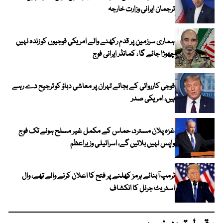
ترجمان ایرانی وزارت خارجہ
ہماری سرزمین پر قدم رکھنے والے امریکی فوجیوں کو زندہ نہیں
چھوڑا جائے گا ، کمانڈر ایرانی فوج
فوجی کارروائی کے بجائے تہران پر معاشی دباؤ کو ترجیح دے رہے
ہیں، امریکی صدر
غزہ پلان مسترد، حماس کے مکمل غیر مسلح ہونے تک فوج
واپس نہیں بلائیں گے، اسرائیلی وزیراعظم
ٹرمپ آبنائے ہرمز کھلنے پر فتح کا اعلان کرنے والے تھے، وال
اسٹریٹ جرنل کا انکشاف