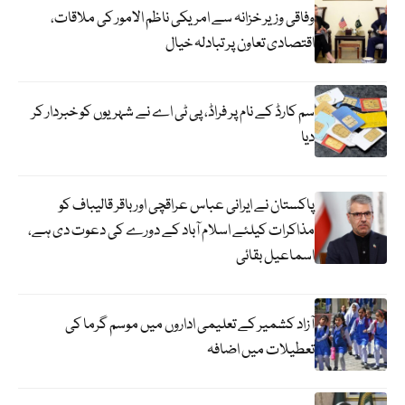
وفاقی وزیر خزانہ سے امریکی ناظم الامور کی ملاقات،
اقتصادی تعاون پر تبادلہ خیال
سم کارڈ کے نام پر فراڈ، پی ٹی اے نے شہریوں کو خبردار کر
دیا
پاکستان نے ایرانی عباس عراقچی اورباقر قالیباف کو
مذاکرات کیلئے اسلام آباد کے دورے کی دعوت دی ہے،
اسماعیل بقائی
آزاد کشمیر کے تعلیمی اداروں میں موسم گرما کی
تعطیلات میں اضافہ