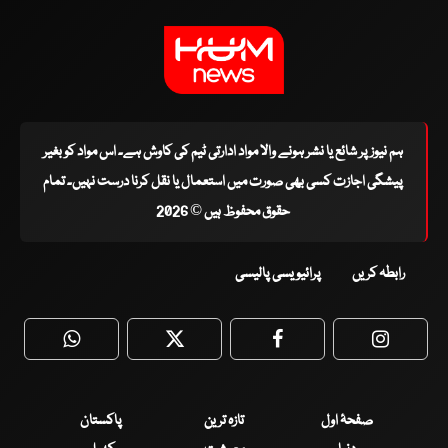
ہم نیوز پر شائع یا نشر ہونے والا مواد ادارتی ٹیم کی کاوش ہے۔ اس مواد کو بغیر
پیشگی اجازت کسی بھی صورت میں استعمال یا نقل کرنا درست نہیں۔ تمام
حقوق محفوظ ہیں © 2026
رابطہ کریں
پرائیویسی پالیسی
WhatsApp
Twitter
Facebook
Faceboo
صفحۂ اول
تازہ ترین
پاکستان