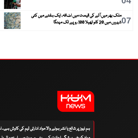
04
ملک بھر میں آٹے کی قیمت میں اضافہ، ایک ہفتے میں کئی
07
شہروں میں 20 کلو تھیلا 100 روپے تک مہنگا
ہم نیوز پر شائع یا نشر ہونے والا مواد ادارتی ٹیم کی کاوش ہے۔ 
مواد کو بغیر پیشگی اجازت کسی بھی صورت میں استعمال یا