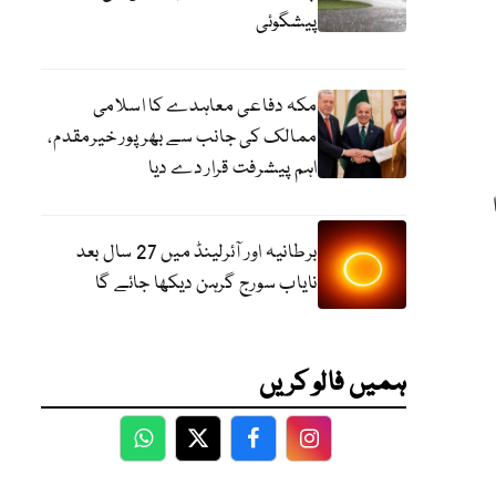
پیشگوئی
مکہ دفاعی معاہدے کا اسلامی
ممالک کی جانب سے بھرپور خیرمقدم،
اہم پیشرفت قرار دے دیا
برطانیہ اور آئرلینڈ میں 27 سال بعد
نایاب سورج گرہن دیکھا جائے گا
ہمیں فالو کریں
WhatsApp
Twitter
Facebook
Facebook