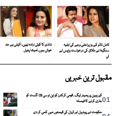
شادی کا کوئی ارادہ نہیں، اکیلی بے حد
تامل ناڈو کے وزیراعلیٰ وجے کی اہلیہ
خوش ہوں، امیشا پٹیل
سنگیتا نے طلاق کی درخواست واپس لے
لی
مقبول ترین خبریں
کیریبین پریمیئر لیگ ، قومی کرکٹرز کو این او سی 19 اگست کو
01
جاری کرنے کا فیصلہ
حکومت نے پیٹرول اور ڈیزل کی قیمتوں میں کمی کر دی