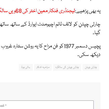
یہ بھی پڑھیے:
لیجنڈری فنکار معین اختر کی 68ویں سالگرہ
چارلی چپلن کو
لائف
ٹائم
اچیومنٹ
ایوارڈ
کے
ساتھ ساتھ
گیا۔
پچیس
دسمبر
1977کو
فن
مزاح
کا
یہ
روشن
ستارہ
غروب
ہ
دیکھ
سکی۔
چارلی چپلن
چارلی چپلن کی سالگرہ
مزاحیہ فنکار
ہالی ووڈ