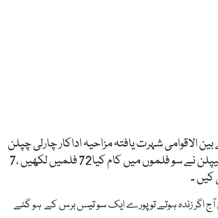
بین
الاقوامی
شہرت
یافتہ
مزاحیہ
اداکار
چارلی
چپلن
پلن
نے
سو
فلموں
میں
کام
کیا72
فلمیں
لکھیں
،7
کیں
۔
آج
اگر زندہ ہوتے تو پورے
ایک
سو
تیس
برس
کے
ہو
گئے