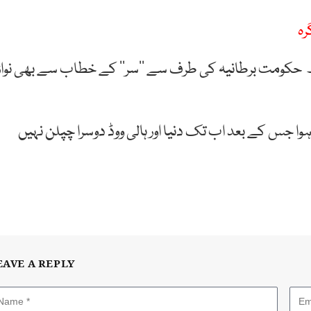
حکومت
برطانیہ
کی
طرف
سے
’’
سر‘‘
کے
خطاب
سے
بھی
نواز
وا
جس
کے
بعد
اب
تک
دنیا
اور ہالی ووڈ
دوسرا
چپلن
نہیں
EAVE A REPLY