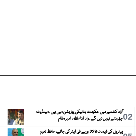
آزاد کشمیر میں حکومت بنانیکی پوزیشن میں ہیں ، مینڈیٹ
3
02
چھیننے نہیں دیں گے ، رانا ثناء اللہ ، امیر مقام
پیٹرول کی قیمت 228 روپے فی لیٹر کی جائے، حافظ نعیم