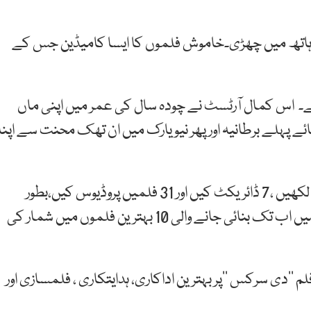
اتھ
میں
چھڑی۔
خاموش
فلموں
کا
ایسا
کامیڈین
جس
کے
ے۔
اس
کمال
آرٹسٹ
نے
چودہ
سال
کی
عمر
میں
اپنی
ماں
ئے
پہلے
برطانیہ
اور
پھر
نیو
یارک
میں
ان
تھک
محنت
سے
اپنا
لکھیں
،7
ڈائریکٹ
کیں
اور
31
فلمیں
پروڈیوس
کیں،
بطور
یں
اب
تک
بنائی
جانے
والی
10
بہترین
فلموں
میں
شمار
کی
لم
’’
دی
سرکس
‘‘
پر
بہترین
اداکاری،
ہدایتکاری
،
فلمسازی
اور