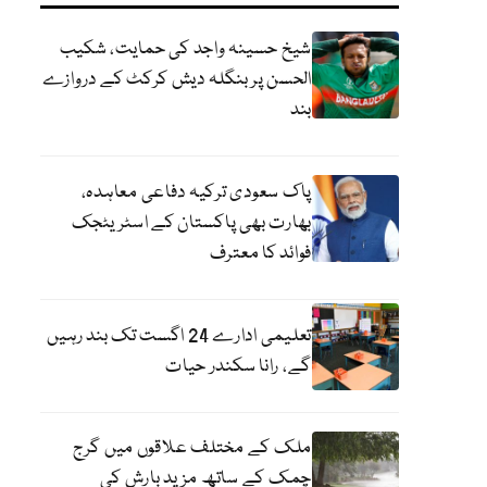
شیخ حسینہ واجد کی حمایت، شکیب
الحسن پر بنگلہ دیش کرکٹ کے دروازے
بند
پاک سعودی ترکیہ دفاعی معاہدہ،
بھارت بھی پاکستان کے اسٹریٹجک
فوائد کا معترف
تعلیمی ادارے 24 اگست تک بند رہیں
گے، رانا سکندر حیات
ملک کے مختلف علاقوں میں گرج
چمک کے ساتھ مزید بارش کی