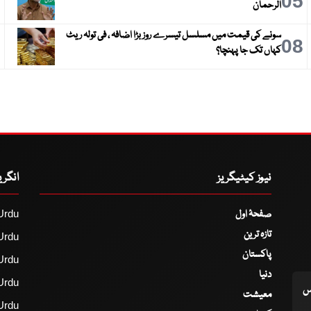
6
05
الرحمان
سونے کی قیمت میں مسلسل تیسرے روز بڑا اضافہ ، فی تولہ ریٹ
9
08
کہاں تک جا پہنچا؟
نیوز کیٹیگریز
انگر
صفحۂ اول
Urdu
تازہ ترین
Urdu
پاکستان
Urdu
دنیا
Urdu
اس
معیشت
Urdu