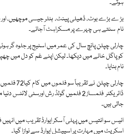
ہوتے۔
بڑ
ے
بڑے
بوٹ،
ڈھیلی
پینٹ،
ہٹلر
جیسی
موچھیں،
اور
ہ
نام
سنتے
ہی
چہرے
پر
مسکراہٹ
آجائے۔
چارلی چپلن پانچ
سال
کی
عمر
میں
اسٹیج
پر
جلوہ
گر
ہوئ
کو
پاگل
خانے
میں دیکھا۔
لیکن
اپنے
غم
کو
دل
میں
چھپا
نام
بنایا۔
چارلی چپلن
نے
تقریباً
سو
فلموں
میں
کام
کیا72
فلمیں
ڈائریکٹر
فلمساز
2
فلمیں
گولڈ
رش
اورسٹی
لائٹس
دنیا
م
جاتی
ہیں۔
انیس
سو
انتیس
میں
پہلی
آسکر
ایوارڈ
تقریب
میں
انہیں
ف
اسکرپٹ
میں
مہارت
پر
اسپیشل
ایوارڈ
سے
نوازا
گیا۔