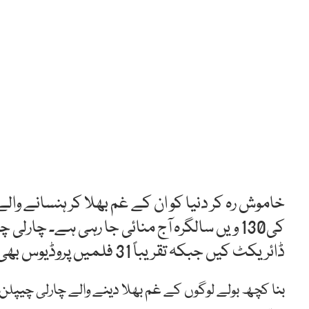
خاموش
رہ
کر
دنیا
کو
ان
کے
غم
بھلا
کر
ہنسانے
والے
کی130
ویں
سالگرہ
آج
منائی
جا
رہی
ہے۔
چارلی
چی
ڈائریکٹ
کیں
جبکہ
تقریباً
31
فلمیں
پروڈیوس
بھی
بنا
کچھ
بولے
لوگوں
کے
غم
بھلا
دینے
والے
چارلی
چیپلن