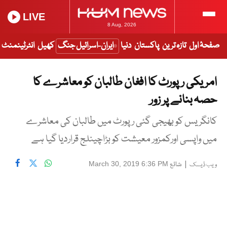
LIVE
8 Aug, 2026
صفحۂ اول
تازہ ترین
پاکستان
دنیا
ایران-اسرائیل جنگ
کھیل
انٹرٹینمنٹ
امریکی رپورٹ کا افغان طالبان کو معاشرے کا
حصہ بنانے پر زور
کانگریس کو بھیجی گئی رپورٹ میں طالبان کی معاشرے
میں واپسی اورکمزور معیشت کو بڑاچینلج قراردیا گیا ہے
|
شائع
March 30, 2019 6:36 PM
ویب ڈیسک