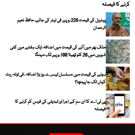
کرنے کا فیصلہ
چھی
پیٹرول کی قیمت 228 روپے فی لیٹر کی جائے، حافظ نعیم
الرحمان
ملک بھر میں آٹے کی قیمت میں اضافہ، ایک ہفتے میں کئی
شہروں میں 20 کلو تھیلا 100 روپے تک مہنگا
سونے کی قیمت میں مسلسل تیسرے روز بڑا اضافہ ، فی تولہ ریٹ
کہاں تک جا پہنچا؟
پی ٹی اے کا ای سم کے اجرا اور تبدیلی کی فیس کم کرنے کا
فیصلہ