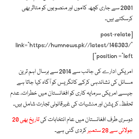
2001 سے جاری کچھ کاموں اور منصوبوں کو متاثر بھی
کرسکتے ہیں۔
[post-relate
link=”https://humnews.pk//latest/146303/”
position =”left”]
امریکی ادارے کی جانب سے 2014 سے ہرسال اہم ترین
مسائل کی نشاندہی کرکے کانگریس کو آگاہ کیا جاتا ہے
جیسے امریکی سرمایہ کاری کو افغانستان میں خطرات، عدم
تحفظ، کرپشن اور منشیات کی غیرقانونی تجارت شامل ہیں۔
دوسری طرف افغانستان میں عام انتخابات کی
تاریخ بھی 20
جولائی سے 28 ستمبر
کردی گئی ہے۔