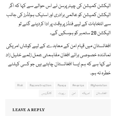
الیکشن کمیشن کی چیئرپرسن نے اس حوالے سے کہا کہ اگر
الیکشن کمیشن کو عالمی برادری اور اسٹیک ہولڈرز کی جانب
سے انتخابات کے لیے فنڈز پر وقت پر ادا کردیئے گئے تو
الیکشن 28 ستمبر کو ہوسکیں گے۔
افغانستان میں قیام امن کے معاہدے کے لیے کوشاں امریکی
نمائندہ خصوصی برائے افغان مفاہمتی عمل زلمے خلیل زاد
نے کہا ہے کہ ہم ایسا افغانستان چاہتے ہیں جو کسی کیلئے
خطرہ نہ ہو۔
Risk
Reconstruction
Peace
America
Afghanistan
افغانستان
امریکہ
امن
رپورٹ
کانگریس
LEAVE A REPLY