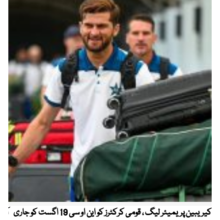
کیریبین پریمیئر لیگ ، قومی کرکٹرز کو این او سی 19 اگست کو جاری
آز