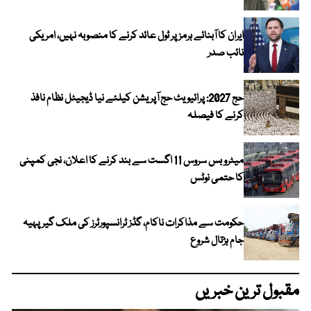
ایران کا آبنائے ہرمز پر ٹول عائد کرنے کا منصوبہ نہیں، امریکی
نائب صدر
حج 2027: پرائیویٹ حج آپریشن کیلئے نیا ڈیجیٹل نظام نافذ
کرنے کا فیصلہ
میٹرو بس سروس 11 اگست سے بند کرنے کا اعلان، نجی کمپنی
کا حتمی نوٹس
حکومت سے مذاکرات ناکام، گڈز ٹرانسپورٹرز کی ملک گیر پہیہ
جام ہڑتال شروع
مقبول ترین خبریں