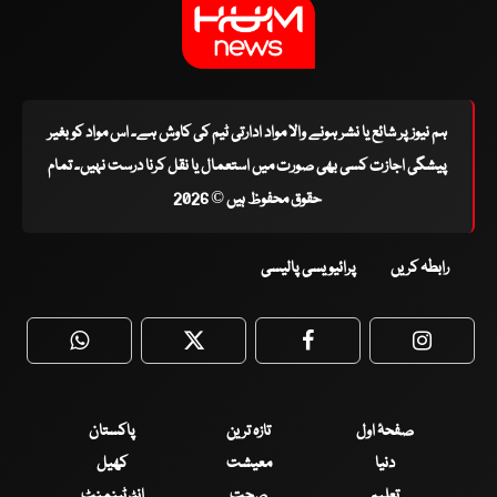
ہم نیوز پر شائع یا نشر ہونے والا مواد ادارتی ٹیم کی کاوش ہے۔ اس مواد کو بغیر
پیشگی اجازت کسی بھی صورت میں استعمال یا نقل کرنا درست نہیں۔ تمام
حقوق محفوظ ہیں © 2026
رابطہ کریں
پرائیویسی پالیسی
WhatsApp
Twitter
Facebook
Faceboo
صفحۂ اول
تازہ ترین
پاکستان
دنیا
معیشت
کھیل
تعلیم
صحت
انٹرٹینمنٹ