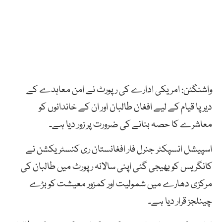
واشنگٹن: امریکی ادارے کی رپورٹ نے امن معاہدے کے
دیرپا قیام کے لیے افغان طالبان اور ان کے خاندانوں کو
معاشرے کا حصہ بنانے کی ضرورت پر زور دیا ہے۔
اسپیشل انسپکٹر جنرل فار افغانستان ری کنسٹریکشن نے
کانگریس کو بھیجی گئی اپنی سالانہ رپورٹ میں طالبان کی
مرکزی دھارے میں شمولیت اور کمزور معیشت کو بڑے
چینلجز قرار دیا ہے۔