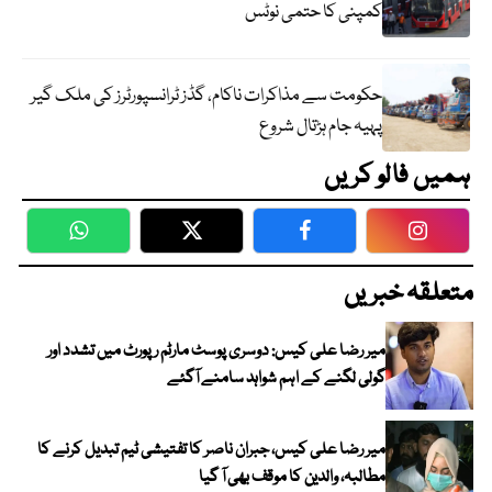
کمپنی کا حتمی نوٹس
حکومت سے مذاکرات ناکام، گڈز ٹرانسپورٹرز کی ملک گیر
پہیہ جام ہڑتال شروع
ہمیں فالو کریں
WhatsApp
Twitter
Facebook
Faceboo
متعلقہ خبریں
میر رضا علی کیس: دوسری پوسٹ مارٹم رپورٹ میں تشدد اور
گولی لگنے کے اہم شواہد سامنے آگئے
میر رضا علی کیس، جبران ناصر کا تفتیشی ٹیم تبدیل کرنے کا
مطالبہ، والدین کا موقف بھی آ گیا