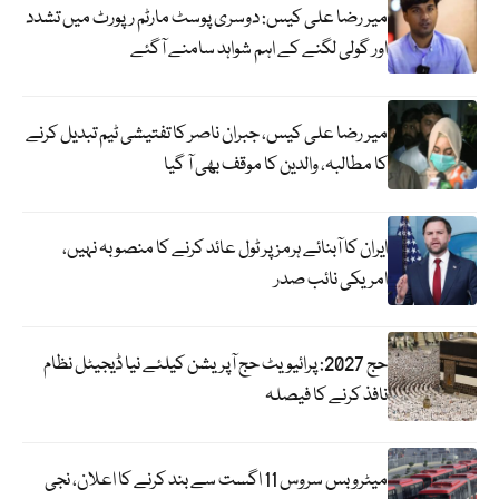
میر رضا علی کیس: دوسری پوسٹ مارٹم رپورٹ میں تشدد
اور گولی لگنے کے اہم شواہد سامنے آگئے
میر رضا علی کیس، جبران ناصر کا تفتیشی ٹیم تبدیل کرنے
کا مطالبہ، والدین کا موقف بھی آ گیا
ایران کا آبنائے ہرمز پر ٹول عائد کرنے کا منصوبہ نہیں،
امریکی نائب صدر
حج 2027: پرائیویٹ حج آپریشن کیلئے نیا ڈیجیٹل نظام
نافذ کرنے کا فیصلہ
میٹرو بس سروس 11 اگست سے بند کرنے کا اعلان، نجی