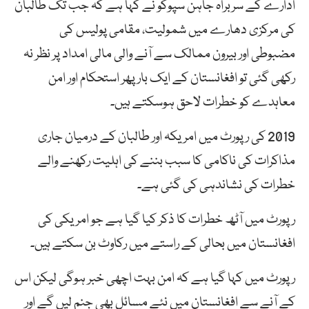
ادارے کے سربراہ جاہن سپوکو نے کہا ہے کہ جب تک طالبان
کی مرکزی دھارے میں شمولیت، مقامی پولیس کی
مضبوطی اور بیرون ممالک سے آنے والی مالی امداد پر نظر نہ
رکھی گئی تو افغانستان کے ایک بار پھر استحکام اور امن
معاہدے کو خطرات لاحق ہوسکتے ہیں۔
2019 کی رپورٹ میں امریکہ اور طالبان کے درمیان جاری
مذاکرات کی ناکامی کا سبب بننے کی اہلیت رکھنے والے
خطرات کی نشاندہی کی گئی ہے۔
رپورٹ میں آٹھ خطرات کا ذکر کیا گیا ہے جو امریکی کی
افغانستان میں بحالی کے راستے میں رکاوٹ بن سکتے ہیں۔
رپورٹ میں کہا گیا ہے کہ امن بہت اچھی خبر ہوگی لیکن اس
کے آنے سے افغانستان میں نئے مسائل بھی جنم لیں گے اور