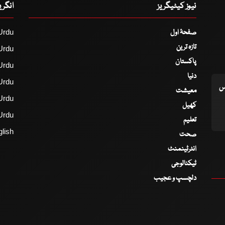
نیوز کیٹیگریز
انگر
صفحۂ اول
Urdu
تازہ ترین
Urdu
پاکستان
Urdu
دنیا
Urdu
اس
معیشت
Urdu
کھیل
Urdu
تعلیم
lish
صحت
انٹرٹینمنٹ
ٹیکنالوجی
دلچسپ و عجیب