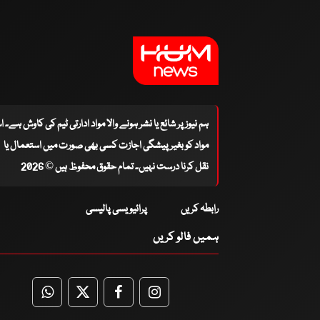
ہم نیوز پر شائع یا نشر ہونے والا مواد ادارتی ٹیم کی کاوش ہے۔ 
مواد کو بغیر پیشگی اجازت کسی بھی صورت میں استعمال یا
نقل کرنا درست نہیں۔ تمام حقوق محفوظ ہیں © 2026
رابطہ کریں
پرائیویسی پالیسی
ہمیں فالو کریں
WhatsApp
Twitter
Facebook
Facebook