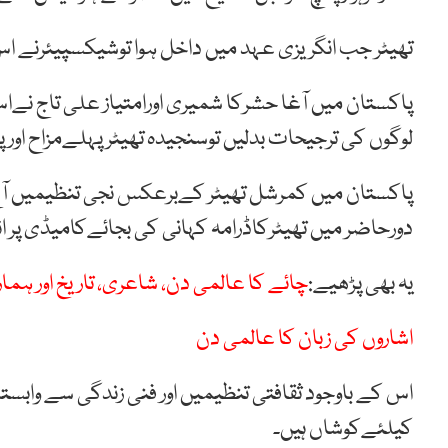
تھیٹر جب انگریزی عہد میں داخل ہوا توشیکسپیئرنے اس ک
پاکستان میں آغا حشرکا شمیری اورامتیاز علی تاج نےا
لوگوں کی ترجیحات بدلیں توسنجیدہ تھیٹرپہلےمزاح او
پاکستان میں کمرشل تھیٹر کےبرعکس نجی تنظیمیں آج 
دورحاضر میں تھیٹرکاڈرامہ کہانی کی بجائےکامیڈی پر ان
یہ بھی پڑھیے:
چائے کا عالمی دن، شاعری، تاریخ اور ہما
اشاروں کی زبان کا عالمی دن
اس کے باوجود ثقافتی تنظیمیں اور فنی زندگی سے وابست
کیلئےکوشاں ہیں۔