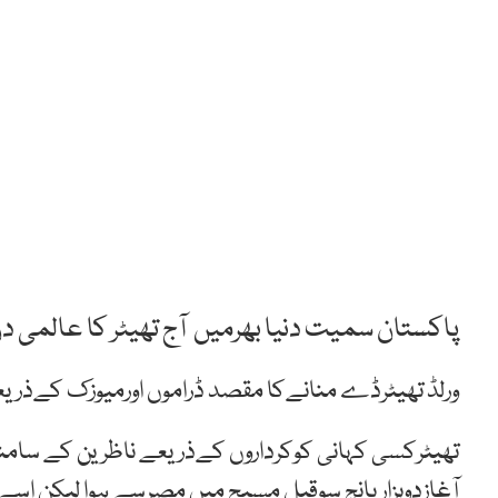
پاکستان سمیت دنیا بھرمیں آج تھیٹر کا عالمی دن
ورلڈ تھیٹرڈے منانےکا مقصد ڈراموں اورمیوزک کےذریعےد
تھیٹرکسی کہانی کوکرداروں کےذریعے ناظرین کے سام
آغازدوہزارپانچ سوقبل مسیح میں مصرسے ہوا لیکن اسےیون