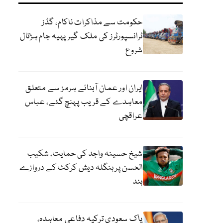
حکومت سے مذاکرات ناکام، گڈز
ٹرانسپورٹرز کی ملک گیر پہیہ جام ہڑتال
شروع
ایران اور عمان آبنائے ہرمز سے متعلق
معاہدے کے قریب پہنچ گئے، عباس
عراقچی
شیخ حسینہ واجد کی حمایت، شکیب
الحسن پر بنگلہ دیش کرکٹ کے دروازے
بند
پاک سعودی ترکیہ دفاعی معاہدہ،