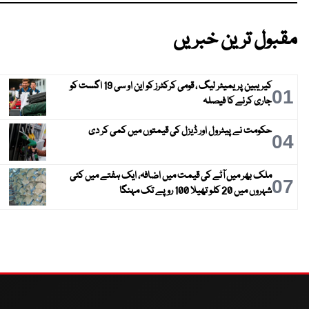
مقبول ترین خبریں
کیریبین پریمیئر لیگ ، قومی کرکٹرز کو این او سی 19 اگست کو
01
جاری کرنے کا فیصلہ
حکومت نے پیٹرول اور ڈیزل کی قیمتوں میں کمی کر دی
04
ملک بھر میں آٹے کی قیمت میں اضافہ، ایک ہفتے میں کئی
07
شہروں میں 20 کلو تھیلا 100 روپے تک مہنگا