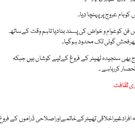
وبام عروج پر پہنچا دیا۔
س فن کوعوام و خواض کی پسند بنادیا تاہم وقت کےساتھ
رپھرفحش گوئی تک محدود ہوگیا۔
بھی سنجیدہ ٹھیٹر کے فروغ کےلیے کوشاں ہیں جبکہ
حصار کررہاہے ۔
ری ثقافت
ہ افرادغیراخلاقی تھیٹرکےخاتمےاوراصلاحی ڈراموں کے فروغ