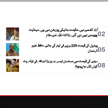
آزاد کشمیر میں حکومت بنانیکی پوزیشن میں ہیں ، مینڈیٹ
3
02
چھیننے نہیں دیں گے ، رانا ثناء اللہ ، امیر مقام
پیٹرول کی قیمت 228 روپے فی لیٹر کی جائے، حافظ نعیم
6
05
الرحمان
سونے کی قیمت میں مسلسل تیسرے روز بڑا اضافہ ، فی تولہ ریٹ
9
08
کہاں تک جا پہنچا؟