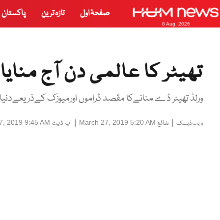
صفحۂ اول
تازہ ترین
پاکستان
8 Aug, 2026
تھیٹر کا عالمی دن آج منایا
ورلڈ تھیٹر ڈے منانےکا مقصد ڈراموں اورمیوزک کےذریعےدنیا بھ
|
شائع
|
اپ ڈیٹ
7, 2019 9:45 AM
March 27, 2019 5:20 AM
ویب ڈیسک