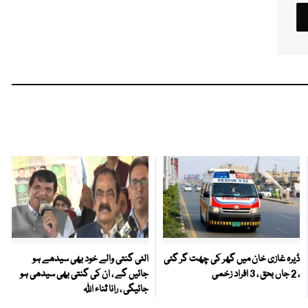
ڈیرہ غازی خان میں گھر کی چھت گر گئی
الٹی گنتی والے خود بھی سیدھے ہو
، 2 جاں بحق ، 3 افراد زخمی
جائیں گے ، ان کی گنتی بھی سیدھی ہو
جائیگی ، رانا ثناء اللہ