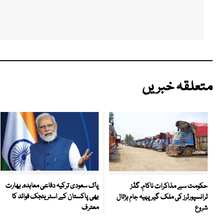
متعلقہ خبریں
پاک سعودی ترکیہ دفاعی معاہدہ، بھارت
حکومت سے مذاکرات ناکام، گڈز
بھی پاکستان کے اسٹریٹجک فوائد کا
ٹرانسپورٹرز کی ملک گیر پہیہ جام ہڑتال
معترف
شروع