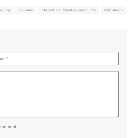
re Day
occasion
international theatre community
27th March
 comment.