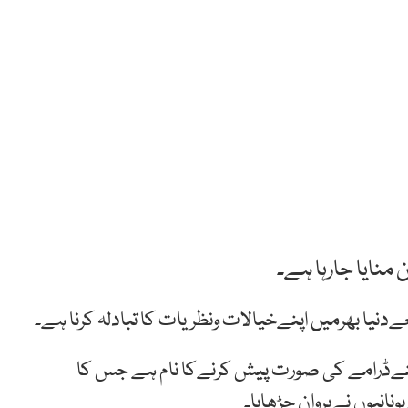
 منایا جارہا ہے۔
نیا بھرمیں اپنےخیالات ونظریات کا تبادلہ کرنا ہے۔
نےڈرامے کی صورت پیش کرنےکا نام ہے جس کا
انیوں نےپروان چڑھایا۔