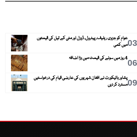
عوام کو جزوی ریلیف، پیٹرول، ڈیزل اور مٹی کے تیل کی قیمتوں
0
میں کمی
4 روز میں سونے کی قیمت میں بڑا اضافہ
0
پشاور ہائیکورٹ نے افغان شہریوں کی عارضی قیام کی درخواستیں
0
مسترد کر دیں