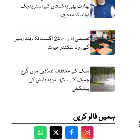
بھارت بھی پاکستان کے اسٹریٹجک
فوائد کا معترف
تعلیمی ادارے 24 اگست تک بند رہیں
گے، رانا سکندر حیات
ملک کے مختلف علاقوں میں گرج
چمک کے ساتھ مزید بارش کی
پیشگوئی
ہمیں فالو کریں
WhatsApp
Twitter
Facebook
Facebook