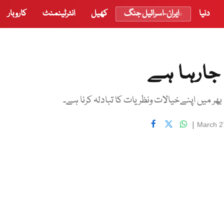
دنیا
ایران-اسرائیل جنگ
کھیل
انٹرٹینمنٹ
کاروبار
 جارہا ہے
ر میں اپنےخیالات ونظریات کا تبادلہ کرنا ہے۔
|
March 2