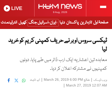
LIVE
9 Aug, 2026
صفحۂ اول
تازہ ترین
پاکستان
دنیا
ایران-اسرائیل جنگ
کھیل
انٹرٹینمنٹ
ٹیکسی سروس اوبر نے حریف کمپنی کریم کو خرید
لیا
معاہدہ تین اعشاریہ ایک ارب ڈالر میں طے پایا، دونوں
کمپنیوں نے مشترکہ اعلان کر دیا۔
|
شائع
|
اپ ڈیٹ
March 26, 2019 6:00 PM
ویب ڈیسک
|
March 27, 2019 12:07 AM