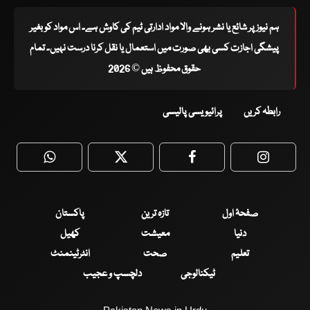
ہم نیوز پر شائع یا نشر ہونے والا مواد ادارتی ٹیم کی کاوش ہے۔ اس مواد کو بغیر
پیشگی اجازت کسی بھی صورت میں استعمال یا نقل کرنا درست نہیں۔ تمام
حقوق محفوظ ہیں © 2026
رابطہ کریں
پرائیویسی پالیسی
WhatsApp
Twitter
Facebook
Faceboo
صفحۂ اول
تازہ ترین
پاکستان
دنیا
معیشت
کھیل
تعلیم
صحت
انٹرٹینمنٹ
ٹیکنالوجی
دلچسپ و عجیب