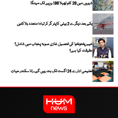
شہروں میں 20 کلو تھیلا 100 روپے تک مہنگا
یکے بعد دیگرے 2 ہیلی کاپٹر گر کر تباہ؛ متعدد ہلاکتیں
خیبر پختونخوا کی تحصیل غازی صوبہ پنجاب میں شامل؟
حقیقت کیا ہے؟
تعلیمی ادارے 24 اگست تک بند رہیں گے، رانا سکندر حیات