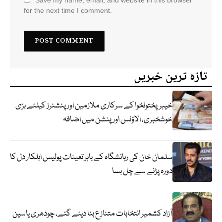
for the next time I comment.
تازہ ترین خبریں
خیبرپختونخوا کے سرکاری ملازمین اور پنشنرز کیلئے بڑی
خوشخبری، الاؤنس اور پنشن میں اضافہ
سلمان خان کی رہائشگاہ کے باہر تعینات پولیس اہلکار دل کا
دورہ پڑنے سے چل بسا
آزاد کشمیر انتخابات متنازع بنا دیئے گئے، چودھری یاسین