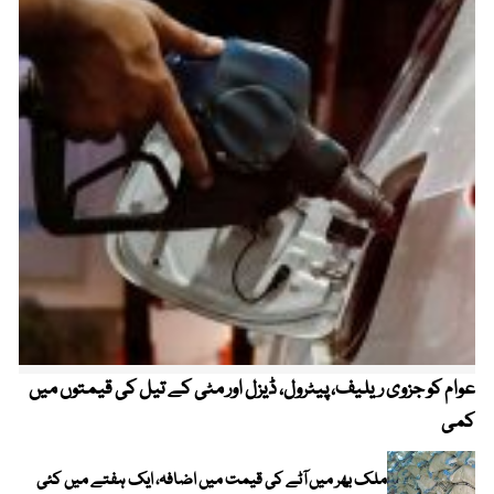
عوام کو جزوی ریلیف، پیٹرول، ڈیزل اور مٹی کے تیل کی قیمتوں میں
4 روز میں سونے کی قیمت میں بڑا اضافہ
کمی
ملک بھر میں آٹے کی قیمت میں اضافہ، ایک ہفتے میں کئی