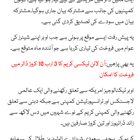
کمپنیوں
کی
جانب
سے
مشترکہ
بیان
جاری
ہوگیا۔
مشترکہ
بیان
میں
سودے
کی
تصدیق
کردی
گئی
ہے۔
یہ
پیش
رفت
ایسے
موقع
پر
ہوئی
ہے
جب
اوبر
اپنے
شیئرز
کی
عوام
میں
فروخت
کی
تیاری
کر
رہا
ہے
جو
آئندہ
ماہ
متوقع
ہے۔
یہ بھی پڑھیں:
آن لائن ٹیکسی کریم کا 3 ارب 10 کروڑ ڈالر میں
فروخت کا امکان
اوبر
ٹیکنالوجیز
امریکہ
سے
تعلق
رکھنے
والی
ایک
عالمی
لاجسٹکس
اور
ٹرانسپورٹیشن
کمپنی
ہے
جبکہ
دبئی
سے
تعلق
رکھنے
والی
کمپنی
کریم
کے
نوے
شہروں
میں
دس
لاکھ
سے
زائد
ڈرائیورز
اور
تین
کروڑ
صارفین
ہیں۔
کریم
کے
پیچھے
سعودی
شہزادے
الولید
بن
طلال
کی
سرمایہ