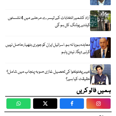
آزاد کشمیر انتخابات کے تیسرے مرحلے میں 4 نشستوں
کیلئے پولنگ کل ہو گی
معاہدہ ہو یا نہ ہو، اسرائیل ایران کو جوہری ہتھیارحاصل نہیں
کرنے دیگا، نیتن یاہو
خیبر پختونخوا کی تحصیل غازی صوبہ پنجاب میں شامل؟
حقیقت کیا ہے؟
ہمیں فالو کریں
WhatsApp
Twitter
Facebook
Faceboo