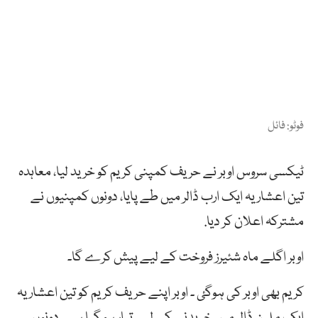
فوٹو: فائل
ٹیکسی
سروس
اوبر
نے
حریف
کمپنی
کریم
کو
خرید
لیا،
معاہدہ
تین
اعشاریہ
ایک
ارب
ڈالر
میں
طے
پایا،
دونوں
کمپنیوں
نے
مشترکہ
اعلان
کر
دیا.
اوبر
اگلے
ماہ
شئیرز
فروخت
کے
لیے
پیش
کرے
گا۔
کریم
بھی
اوبر
کی
ہوگئ
۔
اوبر
اپنے
حریف
کریم
کو
تین
اعشاریہ
ایک
ملین
ڈالر
میں
خریدنے
کے
لیے
تیار
ہو
گیا ہے۔
دونوں