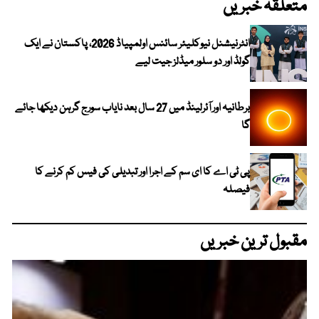
متعلقہ خبریں
انٹرنیشنل نیوکلیئر سائنس اولمپیاڈ 2026، پاکستان نے ایک
گولڈ اور دو سلور میڈلز جیت لیے
برطانیہ اور آئرلینڈ میں 27 سال بعد نایاب سورج گرہن دیکھا جائے
گا
پی ٹی اے کا ای سم کے اجرا اور تبدیلی کی فیس کم کرنے کا
فیصلہ
مقبول ترین خبریں