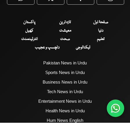
WhatsApp
Twitter
Facebook
Faceboo
صفحۂ اول
تازہ ترین
پاکستان
دنیا
معیشت
کھیل
تعلیم
صحت
انٹرٹینمنٹ
ٹیکنالوجی
دلچسپ و عجیب
Pakistan News in Urdu
Sports News in Urdu
Business News in Urdu
Tech News in Urdu
Entertainment News in Urdu
Health News in Urdu
Hum News English