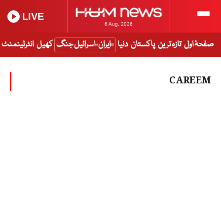
LIVE
6 Aug, 2026
صفحۂ اول
تازہ ترین
پاکستان
دنیا
ایران-اسرائیل جنگ
کھیل
انٹرٹینمنٹ
CAREEM