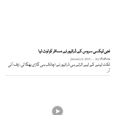
نجی ٹیکسی سروس کے ڈرائیور نے مسافر کو لوٹ لیا
ویب ڈیسک
By
January 6, 2019
ٹکٹ لینے کے لیے اترتے ہی ڈرائیور نے اچانک ہی گاڑی بھگا لی، ایف آئی
آر