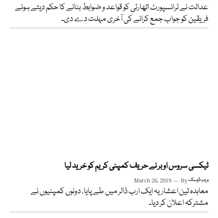
عدالت نے ٹرانسپورٹ اتھارٹی کو قواعد و ضوابط بنانے کا حکم دیتے ہوئے
فریقین کو جواب جمع کرانے کی آخری مہلت دے دی۔
ٹیکسی سروس اوبر نے حریف کمپنی کریم کو خرید لیا
ویب ڈیسک
By
March 26, 2019
معاہدہ تین اعشاریہ ایک ارب ڈالر میں طے پایا، دونوں کمپنیوں نے
مشترکہ اعلان کر دیا۔