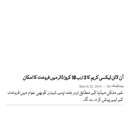
آن لائن ٹیکسی کریم کا 3 ارب 10 کروڑ ڈالر میں فروخت کا امکان
ویب ڈیسک
By
March 25, 2019
غیر ملکی میڈیا کے مطابق اوبر جلد اپنے شیئرز کو بھی عوام میں فروخت
کے لیے پیش کر دے گا۔