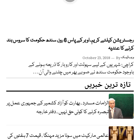
رجسٹریشن کیلئے کریم، اوبر کے پاس 6 روز، سندھ حکومت کا سروس بند
کرنے کا عندیہ
ویب ڈیسک
By
October 23, 2018
کراچی: شہریوں کے لیے سہولت اور کاروبار کا ذریعہ ہونے کے
باوجود حکومت سندھ نے صوبے بھر میں چلنے والی آن…
تازہ ترین خبریں
الزامات مسترد ، بھارت کو آزاد کشمیر کے جمہوری عمل پر
تبصرہ کرنے کا کوئی حق نہیں ، دفتر خارجہ
عالمی مارکیٹ میں سونا مزید مہنگا ، قیمت 7 ہفتوں کی