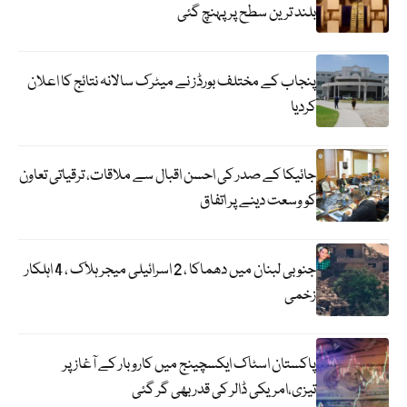
بلند ترین سطح پر پہنچ گئی
پنجاب کے مختلف بورڈز نے میٹرک سالانہ نتائج کا اعلان
کردیا
جائیکا کے صدر کی احسن اقبال سے ملاقات، ترقیاتی تعاون
کو وسعت دینے پر اتفاق
جنوبی لبنان میں دھماکا ، 2 اسرائیلی میجر ہلاک ، 4 اہلکار
زخمی
پاکستان اسٹاک ایکسچینج میں کاروبار کے آغاز پر
تیزی،امریکی ڈالر کی قدر بھی گر گئی