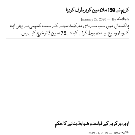
کریم نے 150 ملازمین کو برطرف کردیا
ویب ڈیسک
By
January 28, 2020
پاکستان میں سب سے بڑی مارکیٹ ہونے کے سبب کمپنی نے یہاں اپنا
کاروبار وسیع اور مضبوط کرنے کیلئے75 ملین ڈالر خرچ کیے ہیں
اوبر اور کریم کے قواعد و ضوابط بنانے کا حکم
دانش منیر
By
May 21, 2019