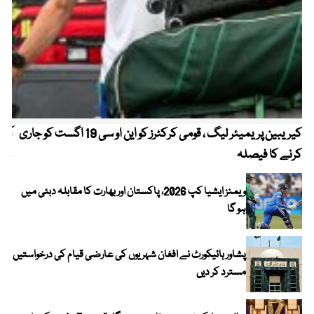
کیریبین پریمیئر لیگ ، قومی کرکٹرز کو این او سی 19 اگست کو جاری
آز
کرنے کا فیصلہ
چھی
ویمنز ایشیا کپ 2026، پاکستان اور بھارت کا مقابلہ دبئی میں
ہو گا
پشاور ہائیکورٹ نے افغان شہریوں کی عارضی قیام کی درخواستیں
مسترد کر دیں