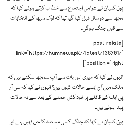
پون کلیان نے عوامی اجتماع سے خطاب کرتے ہوئے کہا کہ
مجھ سے دو سال قبل کہا گیا تھا کہ لوک سبھا کے انتخابات
سے قبل جنگ ہوگی۔
[post-relate
link=”https://humnews.pk//latest/138701/”
position =”right”]
انہوں نے کہا کہ میری اس بات سے آپ سمجھ سکتے ہیں کہ
ملک میں آج ایسے حالات کیوں ہیں؟ انہوں نے کہا کہ سی آر
پی ایف کے قافلے پر خود کش حملے کے بعد سے یہ حالات
پیدا ہوئے ہیں۔
پون کلیان نے کہا کہ جنگ کسی مسئلہ کا حل نہیں ہے اور