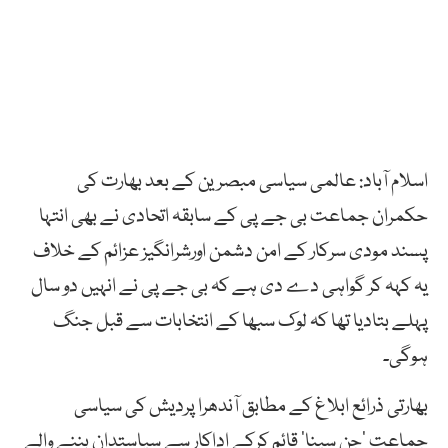
اسلام آباد: عالمی سیاسی مبصرین کے بعد بھارت کی
حکمران جماعت بی جے پی کے سابقہ اتحادی نے بھی انتہا
پسند مودی سرکار کے امن دشمن اورشرانگیز عزائم کے خلاف
یہ کہہ کر گواہی دے دی ہے کہ بی جے پی نے انہیں دو سال
پہلے بتادیا تھا کہ لوک سبھا کے انتخابات سے قبل جنگ
ہوگی۔
بھارتی ذرائع ابلاغ کے مطابق آندھرا پردیش کی سیاسی
جماعت ’جن سینا‘ قائم کرکے اداکار سے سیاستدان بننے والے