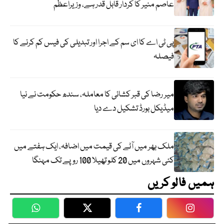
عاصم منیر کا کردار قابل قدر ہے، وزیراعظم
پی ٹی اے کا ای سم کے اجرا اور تبدیلی کی فیس کم کرنے کا
فیصلہ
میر رضا کی قبر کشائی کا معاملہ، سندھ حکومت نے نیا
میڈیکل بورڈ تشکیل دے دیا
ملک بھر میں آٹے کی قیمت میں اضافہ، ایک ہفتے میں
کئی شہروں میں 20 کلو تھیلا 100 روپے تک مہنگا
ہمیں فالو کریں
WhatsApp
Twitter
Facebook
Faceboo