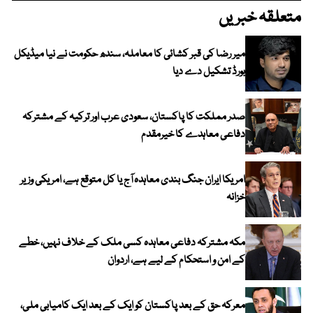
متعلقہ خبریں
میر رضا کی قبر کشائی کا معاملہ، سندھ حکومت نے نیا میڈیکل
بورڈ تشکیل دے دیا
صدر مملکت کا پاکستان، سعودی عرب اور ترکیہ کے مشترکہ
دفاعی معاہدے کا خیرمقدم
امریکا ایران جنگ بندی معاہدہ آج یا کل متوقع ہے، امریکی وزیر
خزانہ
مکہ مشترکہ دفاعی معاہدہ کسی ملک کے خلاف نہیں، خطے
کے امن و استحکام کے لیے ہے، اردوان
معرکہ حق کے بعد پاکستان کو ایک کے بعد ایک کامیابی ملی،