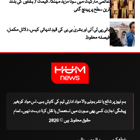
عالمی مارکیٹ میں سونا مزید مہنگا ، قیمت 7 ہفتوں کی بلند
ترین سطح پر پہنچ گئی
بانی پی ٹی آئی اور بشریٰ بی بی کی قیدِ تنہائی کیس، دلائل مکمل،
فیصلہ محفوظ
ہم نیوز پر شائع یا نشر ہونے والا مواد ادارتی ٹیم کی کاوش ہے۔ اس مواد کو بغیر
پیشگی اجازت کسی بھی صورت میں استعمال یا نقل کرنا درست نہیں۔ تمام
حقوق محفوظ ہیں © 2026
رابطہ کریں
پرائیویسی پالیسی