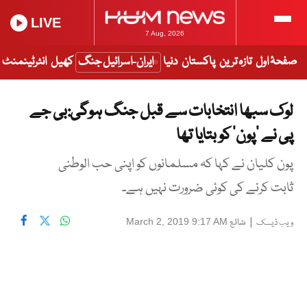
LIVE
7 Aug, 2026
صفحۂ اول
تازہ ترین
پاکستان
دنیا
ایران-اسرائیل جنگ
کھیل
انٹرٹینمنٹ
لوک سبھا انتخابات سے قبل جنگ ہوگی:بی جے
پی نے ’پون‘ کو بتایا تھا
پون کلیان نے کہا کہ مسلمانوں کو اپنی حب الوطنی
ثابت کرنے کی کوئی ضرورت نہیں ہے۔
|
شائع
March 2, 2019 9:17 AM
ویب ڈیسک