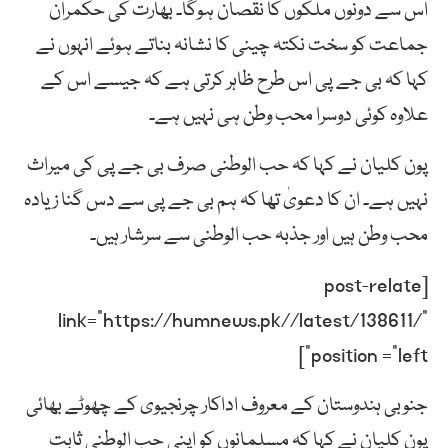
اس سے دونوں ملکوں کا نقصان ہوگا۔ بھارت کی حکمران
جماعت کو سخت نکتہ چینی کا نشانہ بناتے ہوئے انہوں نے
کہا کہ بی جے پی اس طرح ظاہر کرتی ہے کہ جیسے اس کے
علاوہ کوئی دوسرا محب وطن ہی نہیں ہے۔
پون کلیان نے کہا کہ حب الوطنی صرف بی جے پی کی میراث
نہیں ہے۔ ان کا دعویٰ تھا کہ ہم بی جے پی سے دس گنا زیادہ
محب وطن ہیں اور جذبہ حب الوطنی سے سرشار ہیں۔
[post-relate
link=”https://humnews.pk//latest/138611/”
position =”left”]
جنوبی ہندوستان کے معروف اداکار چرنجیوی کے چھوٹے بھائی
پون کلیان نے کہا کہ مسلمانوں کو اپنی حب الوطنی ثابت