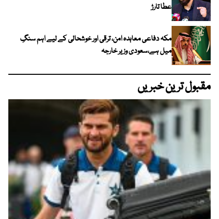
عطا تارڑ
مکہ دفاعی معاہدہ امن، ترقی اور خوشحالی کے لیے اہم سنگِ
میل ہے،سعودی وزیر خارجہ
مقبول ترین خبریں