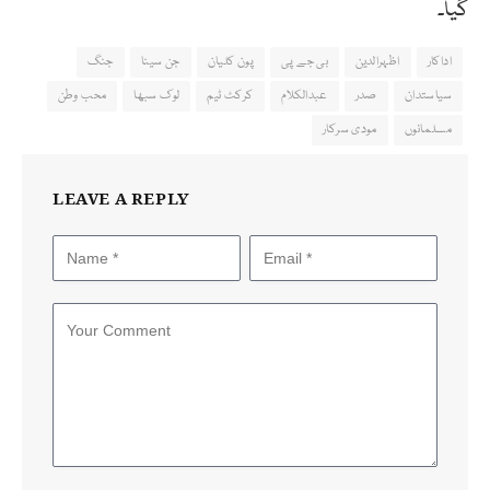
گیا۔
اداکار
اظہرالدین
بی جے پی
پون کلیان
جن سینا
جنگ
سیاستدان
صدر
عبدالکلام
کرکٹ ٹیم
لوک سبھا
محب وطن
مسلمانوں
مودی سرکار
LEAVE A REPLY