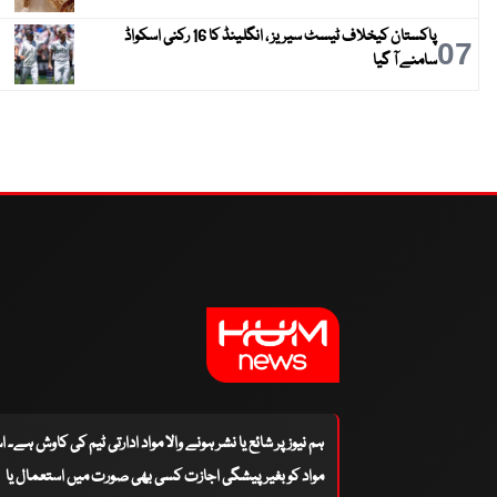
پاکستان کیخلاف ٹیسٹ سیریز ، انگلینڈ کا 16 رکنی اسکواڈ
07
سامنے آ گیا
ہم نیوز پر شائع یا نشر ہونے والا مواد ادارتی ٹیم کی کاوش ہے۔ 
مواد کو بغیر پیشگی اجازت کسی بھی صورت میں استعمال یا