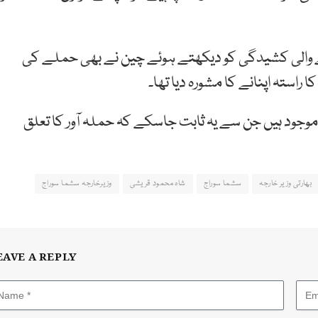
ے والی کشیدگی کو دیکھتے ہوئے چین نے بھی حملے کی
راستہ اپنانے کا مشورہ دیا تھا۔
د موجود ہیں جن سے یہ ثابت جاسکے کہ حملہ آور کا تعلق
بھارتی وزیر خارجہ
سشما سوراج
شاہ محمود قریشی
وزیرخارجہ سشما سوراج
EAVE A REPLY