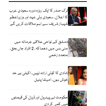
ترک صدر کا ایک روزہ دورہ سعودی عرب
کا اعلان، سعودی ولی عہد اور وزیراعظم
شہباز شریف سے اہم ملاقات کریں گے
دمشق کے نواحی علاقے جرمانہ میں
منی بس میں دھماکہ، 2 افراد جاں بحق،
متعدد زخمی
شادی کا کوئی ارادہ نہیں، اکیلی بے حد
خوش ہوں، امیشا پٹیل
حکومت نے پیٹرول اور ڈیزل کی قیمتوں
میں کمی کر دی