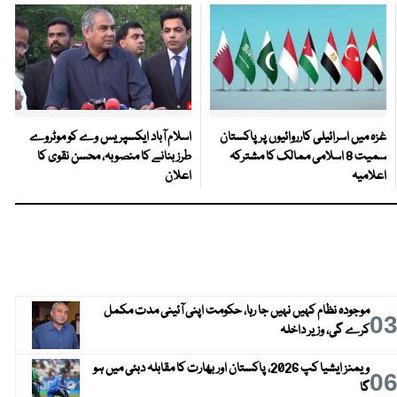
غزہ میں اسرائیلی کارروائیوں پر پاکستان
اسلام آباد ایکسپریس وے کو موٹروے
سمیت 8 اسلامی ممالک کا مشترکہ
طرز بنانے کا منصوبہ، محسن نقوی کا
اعلامیہ
اعلان
موجودہ نظام کہیں نہیں جا رہا، حکومت اپنی آئینی مدت مکمل
0
کرے گی، وزیر داخلہ
ویمنز ایشیا کپ 2026، پاکستان اور بھارت کا مقابلہ دبئی میں ہو
0
گا