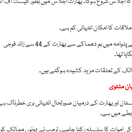
جہ کا اجلاس شروع ہوگا۔ بھارت اجلاس میں بطور گیسٹ آف آنر
 ملاقات کا امکان انتہائی کم ہے۔
یادرہے کہ 14 فروری 2019 کو مقبوضہ کشمیر کے علاقے پلوامہ میں بم دھماکے سے بھارت کے 44 سے زائد فوجی
یا تھا۔
مالک کے تعلقات مزید کشیدہ ہوگئے ہیں۔
پان ملتوی
ستان اور بھارت کے درمیان صورتحال انتہائی بری خطرناک ہے
ابطے میں ہے۔
کی اموات کا سلسلہ رکنا چاہیے۔ ٹرمپ نے دونوں ممالک کو