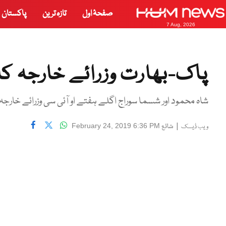
صفحۂ اول
تازہ ترین
پاکستان
7 Aug, 2026
پاک-بھارت وزرائے خارجہ کا 
شاہ محمود اور شسما سوراج اگلے ہفتے او آئی سی وزرائے خارج
|
شائع
February 24, 2019 6:36 PM
ویب ڈیسک