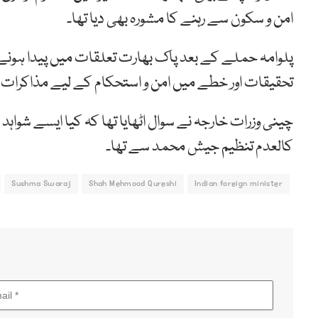
امن و سکون سے رہنے کا مشورہ بھی دیا تھا۔
پلوامہ حملے کے بعد پاک بھارت تعلقات میں پیدا ہون
تحقیقات اور خطے میں امن و استحکام کے لیے مذاکرات کا 
چینی وزرات خارجہ نے سوال اٹھایا تھا کہ کیا ایسے شواہ
کالعدم تنظیم جیش محمد سے تھا۔
Sushma Swaraj
Shah Mehmood Qureshi
Indian foreign minister