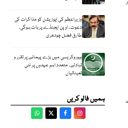
وزیراعظم کی اپوزیشن کو مذاکرات کی
دعوت، اوپن ایجنڈے پر بات ہوگی،
طارق فضل چودھری
بیوروکریسی میں بڑے پیمانے پر تقرر و
تبادلے، متعدد اہم عہدوں پر نئی
تعیناتیاں
ہمیں فالو کریں
WhatsApp
Twitter
Facebook
Facebook