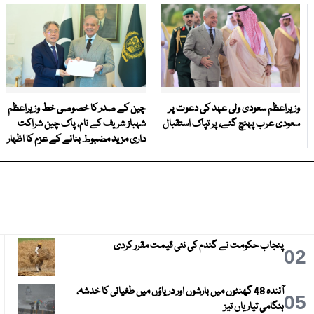
وزیراعظم سعودی ولی عہد کی دعوت پر
چین کے صدر کا خصوصی خط وزیراعظم
سعودی عرب پہنچ گئے، پر تپاک استقبال
شہباز شریف کے نام، پاک چین شراکت
داری مزید مضبوط بنانے کے عزم کا اظہار
پنجاب حکومت نے گندم کی نئی قیمت مقرر کردی
3
02
آئندہ 48 گھنٹوں میں بارشوں اور دریاؤں میں طغیانی کا خدشہ،
6
05
ہنگامی تیاریاں تیز