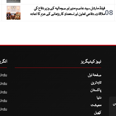
فیلڈ مارشل سید عاصم منیر اور صومالیہ کے وزیر دفاع کی
9
08
ملاقات، دفاعی تعاون اور استعدادِ کار بڑھانے کے عزم کا اعادہ
نیوز کیٹیگریز
انگر
صفحۂ اول
Urdu
تازہ ترین
Urdu
پاکستان
Urdu
دنیا
Urdu
اس
معیشت
Urdu
کھیل