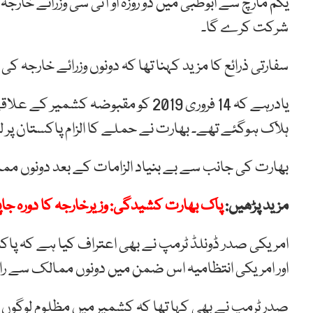
یکم مارچ سے ابوظبی میں دو روزہ او آئی سی وزرائے خار
شرکت کرے گا۔
سفارتی ذرائع کا مزید کہنا تھا کہ دونوں وزرائے خارجہ کی
ہلاک ہوگئے تھے۔ بھارت نے حملے کا الزام پاکستان پر لگا
بھارت کی جانب سے بے بنیاد الزامات کے بعد دونوں م
مزید پڑھیں:
پاک بھارت کشیدگی: وزیرخارجہ کا دورہ جا
امریکی صدر ڈونلڈ ٹرمپ نے بھی اعتراف کیا ہے کہ پاک
اور امریکی انتظامیہ اس ضمن میں دونوں ممالک سے ر
صدر ٹرمپ نے بھی کہا تھا کہ کشمیر میں مظلوم لوگوں 