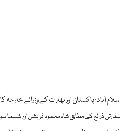
اسلام آباد: پاکستان اور بھارت کے وزرائے خارجہ ک
سفارتی ذرائع کے مطابق شاہ محمود قریشی اور شسما سو