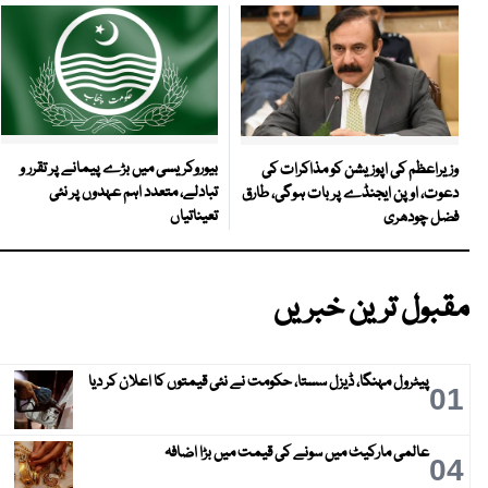
بیوروکریسی میں بڑے پیمانے پر تقرر و
وزیراعظم کی اپوزیشن کو مذاکرات کی
تبادلے، متعدد اہم عہدوں پر نئی
دعوت، اوپن ایجنڈے پر بات ہوگی، طارق
تعیناتیاں
فضل چودھری
مقبول ترین خبریں
پیٹرول مہنگا، ڈیزل سستا، حکومت نے نئی قیمتوں کا اعلان کر دیا
01
عالمی مارکیٹ میں سونے کی قیمت میں بڑا اضافہ
04