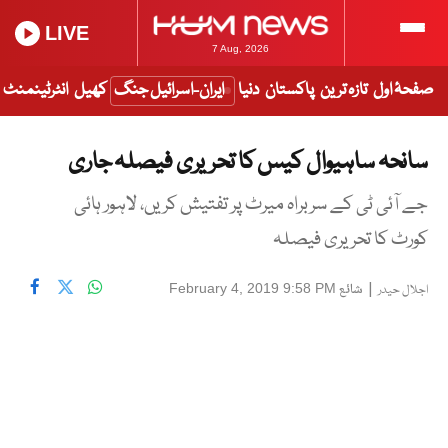
LIVE
7 Aug, 2026
صفحۂ اول
تازہ ترین
پاکستان
دنیا
ایران-اسرائیل جنگ
کھیل
انٹرٹینمنٹ
سانحہ ساہیوال کیس کا تحریری فیصلہ جاری
جے آئی ٹی کے سربراہ میرٹ پر تفتیش کریں، لاہور ہائی
کورٹ کا تحریری فیصلہ
|
شائع
February 4, 2019 9:58 PM
اجلال حیدر