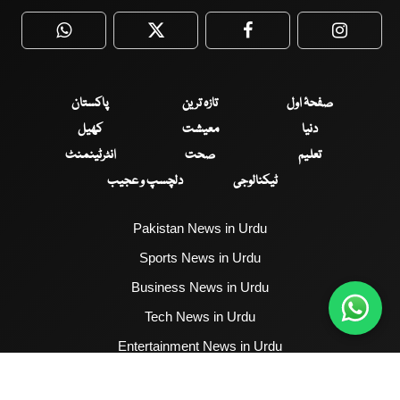
WhatsApp
Twitter
Facebook
Faceboo
صفحۂ اول
تازہ ترین
پاکستان
دنیا
معیشت
کھیل
تعلیم
صحت
انٹرٹینمنٹ
ٹیکنالوجی
دلچسپ و عجیب
Pakistan News in Urdu
Sports News in Urdu
Business News in Urdu
Tech News in Urdu
Entertainment News in Urdu
Health News in Urdu