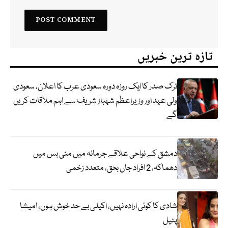
تازہ ترین خبریں
ترک صدر کا ایک روزہ دورہ سعودی عرب کا اعلان، سعودی
ولی عہد اور وزیراعظم شہباز شریف سے اہم ملاقات کریں
گے
دمشق کے نواحی علاقے جرمانہ میں منی بس میں
دھماکہ، 2 افراد جاں بحق، متعدد زخمی
شادی کا کوئی ارادہ نہیں، اکیلی بے حد خوش ہوں، امیشا
پٹیل