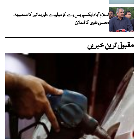
اسلام آباد ایکسپریس وے کو موٹروے طرز بنانے کا منصوبہ،
محسن نقوی کا اعلان
مقبول ترین خبریں