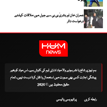
ہو گا
عمران خان اور بشریٰ بی بی سے جیل میں ملاقات کیلئے
درخواست دائر
ہم نیوز پر شائع یا نشر ہونے والا مواد ادارتی ٹیم کی کاوش ہے۔ اس مواد کو بغیر
پیشگی اجازت کسی بھی صورت میں استعمال یا نقل کرنا درست نہیں۔ تمام
حقوق محفوظ ہیں © 2026
رابطہ کریں
پرائیویسی پالیسی