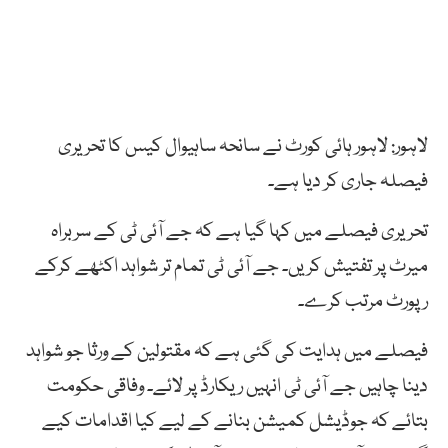
لاہور: لاہور ہائی کورٹ نے سانحہ ساہیوال کیس کا تحریری
فیصلہ جاری کر دیا ہے۔
تحریری فیصلے میں کہا گیا ہے کہ جے آئی ٹی کے سربراہ
میرٹ پر تفتیش کریں۔ جے آئی ٹی تمام تر شواہد اکٹھے کرکے
رپورٹ مرتب کرے۔
فیصلے میں ہدایت کی گئی ہے کہ مقتولین کے ورثا جو شواہد
دینا چاہیں جے آئی ٹی انہیں ریکارڈ پر لائے۔ وفاقی حکومت
بتائے کہ جوڈیشل کمیشن بنانے کے لیے کیا اقدامات کیے