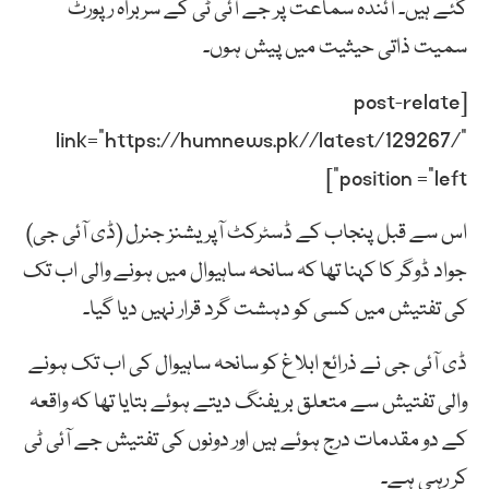
گئے ہیں۔ آئندہ سماعت پر جے آئی ٹی کے سربراہ رپورٹ
سمیت ذاتی حیثیت میں پیش ہوں۔
[post-relate
link=”https://humnews.pk//latest/129267/”
position =”left”]
اس سے قبل پنجاب کے ڈسٹرکٹ آپریشنز جنرل (ڈی آئی جی)
جواد ڈوگر کا کہنا تھا کہ سانحہ ساہیوال میں ہونے والی اب تک
کی تفتیش میں کسی کو دہشت گرد قرار نہیں دیا گیا۔
ڈی آئی جی نے ذرائع ابلاغ کو سانحہ ساہیوال کی اب تک ہونے
والی تفتیش سے متعلق بریفنگ دیتے ہوئے بتایا تھا کہ واقعہ
کے دو مقدمات درج ہوئے ہیں اور دونوں کی تفتیش جے آئی ٹی
کر رہی ہے۔