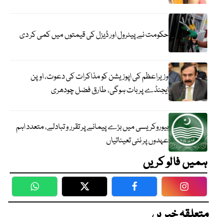
حکومت نے پیٹرول اور ڈیزل کی قیمتوں میں کمی کر دی
وزیراعظم کی اپوزیشن کو مذاکرات کی دعوت، اوپن
ایجنڈے پر بات ہوگی، طارق فضل چودھری
بیوروکریسی میں بڑے پیمانے پر تقرر و تبادلے، متعدد اہم
عہدوں پر نئی تعیناتیاں
ہمیں فالو کریں
WhatsApp
Twitter
Facebook
Faceboo
متعلقہ خبریں