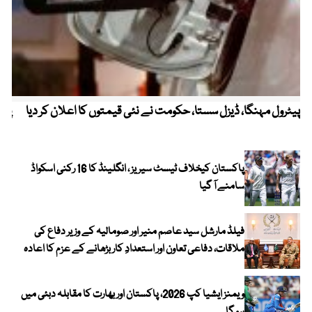
پیٹرول مہنگا، ڈیزل سستا، حکومت نے نئی قیمتوں کا اعلان کر دیا
پنج
پاکستان کیخلاف ٹیسٹ سیریز ، انگلینڈ کا 16 رکنی اسکواڈ
سامنے آ گیا
فیلڈ مارشل سید عاصم منیر اور صومالیہ کے وزیر دفاع کی
ملاقات، دفاعی تعاون اور استعدادِ کار بڑھانے کے عزم کا اعادہ
ویمنز ایشیا کپ 2026، پاکستان اور بھارت کا مقابلہ دبئی میں