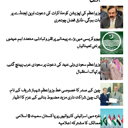
وزیراعظم کی اپوزیشن کو مذاکرات کی دعوت، اوپن ایجنڈے پر
بات ہوگی، طارق فضل چودھری
بیوروکریسی میں بڑے پیمانے پر تقرر و تبادلے، متعدد اہم عہدوں
پر نئی تعیناتیاں
وزیراعظم سعودی ولی عہد کی دعوت پر سعودی عرب پہنچ گئے،
پر تپاک استقبال
چین کے صدر کا خصوصی خط وزیراعظم شہباز شریف کے نام،
پاک چین شراکت داری مزید مضبوط بنانے کے عزم کا اظہار
غزہ میں اسرائیلی کارروائیوں پر پاکستان سمیت 8 اسلامی
ممالک کا مشترکہ اعلامیہ