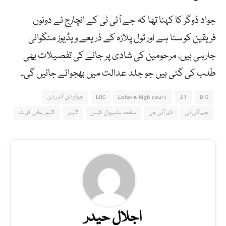
جواد ڈوگر کا کہنا تھا کہ جے آئی ٹی کے انچارج نے دونوں
فریقین کو سنا ہے اور ٹول پلازہ کے ذریعے ویڈیوز منگوائی
جارہی ہیں، مرحومین کی شادی پر جانے کی تفصیلات بھی
طلب کی گئی ہیں جو جلد عدالت میں بھجوائے جائیں گی۔
DIG
JIT
Lahore high court
LHC
جوڈیشل کمیشن
جے آئی ٹی
ڈی آئی جی
سانحہ ساہیوال کیس
لاہور
لاہور ہائی کورٹ
اجلال حیدر