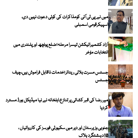
میں نے پی ٹی آئی کومذاکرات کی کوئی دعوت نہیں دی،
اسپیکرقومی اسمبلی
آزاد کشمیرالیکشن تیسرا مرحلہ؛ضلع پونچھ اور پلندری میں
انتخابات مؤخر
جسٹس مسرت ہلالی ریٹائر؛خدمات ناقابل فراموش ہیں،چیف
جسٹس
میر رضا کی قبر کشائی پر تنازع،اہلخانہ نے نیا میڈیکل بورڈ مسترد
کردیا
جنوبی وزیرستان اور دیر میں سکیورٹی فورسز کی کارروائیاں ،
10دہشتگرد ہلاک