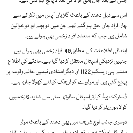
جس کے بعد جاں بحق افراد کی تعداد پانچ ہو گئی ہے۔
اس سے قبل دھند کے باعث گاڑیاں آپس میں ٹکرانے سے
چار افراد جاں بحق ہو گئے تھے جن میں دو بچے اور دو خواتین
شامل ہیں جب کہ متعدد افراد زخمی بھی ہوئے ہیں۔
ابتدائی اطلاعات کے مطابق40 افراد زخمی بھی ہوئے ہیں
جنہیں نزدیکی اسپتال منتقل کردیا گیا ہے۔حادثے کی اطلاع
ملتے ہی ریسکیو 1122 اور دیگر امدادی ٹیمیں جائے وقوعہ پر
پہنچ گئی ہیں اور موٹروے کو ٹریفک کیلئے کھولا جارہا ہے۔
ڈسٹرکٹ ہیڈ کوارٹر اسپتال سائوتھ سٹی سے شدید 6 زخمیوں
کو لاہور ریفر کر دیا گیا۔
دوسری جانب اوچ شریف میں بھی دھند کے باعث موٹر
سائیکل اوررکشہ میں تصادم ہوا ہے جس کے سبب تین افراد