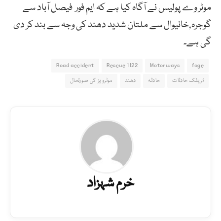
موٹر وے پولیس نے آگاہ کیا ہے کہ ایم فور فیصل آباد سے
گوجرہ,خانیوال سے ملتان شدید دھند کی وجہ سے بند کر دی
گی ہے۔
Road accident
Rescue 1122
Motorways
foge
ٹریفک حادثات
حادثہ
دھند
موٹرویز کی صورتحال
خرم شہزاد