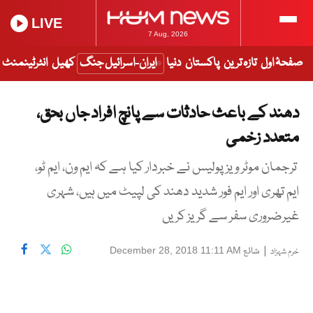
LIVE
7 Aug, 2026
صفحۂ اول
تازہ ترین
پاکستان
دنیا
ایران-اسرائیل جنگ
کھیل
انٹرٹینمنٹ
دھند کے باعث حادثات سے پانچ افراد جاں بحق،
متعدد زخمی
ترجمان موٹر ویز پولیس نے خبردار کیا ہے کہ ایم ون، ایم ٹو،
ایم تھری اور ایم فور شدید دھند کی لپیٹ میں ہیں، شہری
غیرضروری سفر سے گریز کریں
|
شائع
December 28, 2018 11:11 AM
خرم شہزاد