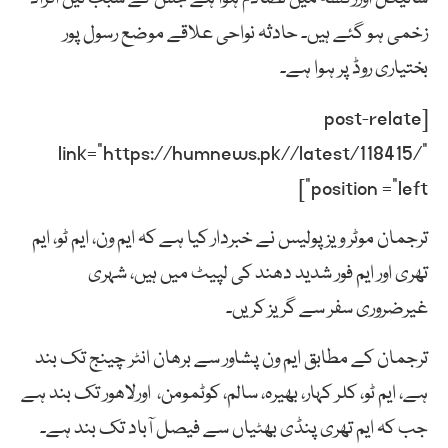
زخمی ہو گئے ہیں۔ حادثہ نواحی علاقے موضع رسول پور
بختیاری روڈ پر ہوا ہے۔
[post-relate
link=”https://humnews.pk//latest/118415/”
position =”left”]
ترجمان موٹر ویز پولیس نے خبردار کیا ہے کہ ایم ون، ایم ٹو، ایم
تھری اور ایم فور شدید دھند کی لپیٹ میں ہیں، شہری
غیرضروری سفر سے گریز کریں۔
ترجمان کے مطابق ایم ون پشاور سے برھان انٹر چینج تک بند
ہے، ایم ٹو، کلر کہار، بھیرہ، سالم، کوٹمومن، اورلاھور تک بند ہے
جب کہ ایم تھری پنڈی بھٹیاں سے فیصل آباد تک بند ہے۔