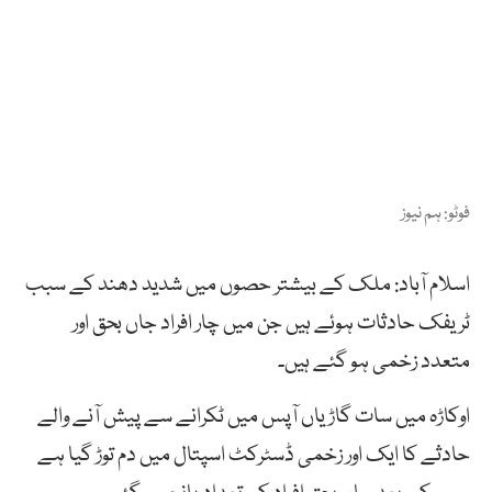
فوٹو: ہم نیوز
اسلام آباد: ملک کے بیشتر حصوں میں شدید دھند کے سبب
ٹریفک حادثات ہوئے ہیں جن میں چار افراد جاں بحق اور
متعدد زخمی ہو گئے ہیں۔
اوکاڑہ میں سات گاڑیاں آپس میں ٹکرانے سے پیش آنے والے
حادثے کا ایک اور زخمی ڈسٹرکٹ اسپتال میں دم توڑ گیا ہے