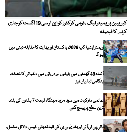
کیریبین پریمیئر لیگ ، قومی کرکٹرز کو این او سی 19 اگست کو جاری
پیٹ
کرنے کا فیصلہ
ویمنز ایشیا کپ 2026، پاکستان اور بھارت کا مقابلہ دبئی میں
ہو گا
آئندہ 48 گھنٹوں میں بارشوں اور دریاؤں میں طغیانی کا خدشہ،
ہنگامی تیاریاں تیز
عالمی مارکیٹ میں سونا مزید مہنگا ، قیمت 7 ہفتوں کی بلند
ترین سطح پر پہنچ گئی
بانی پی ٹی آئی اور بشریٰ بی بی کی قیدِ تنہائی کیس، دلائل مکمل،