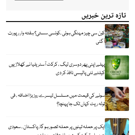
تازہ ترین خبریں
کون سی چیز مہنگی ہوئی ،کونسی سستی؟ ہفتہ وار رپورٹ
آگئی
پہلے اپنی پھر دوسری لیگ ، کرکٹ آسٹریلیا نے کھلاڑیوں
کیلئے نئی پالیسی نافذ کر دی
سونے کی قیمت میں مسلسل تیسرے روز بڑا اضافہ ، فی
تولہ ریٹ کہاں تک جا پہنچا؟
ایک پر حملہ تینوں پر حملہ تصور ہو گا، پاکستان ، سعودی