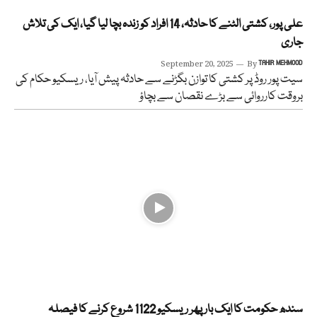
علی پور، کشتی الٹنے کا حادثہ، 14 افراد کو زندہ بچا لیا گیا، ایک کی تلاش
جاری
September 20, 2025
By
TAHIR MEHMOOD
سیت پور روڈ پر کشتی کا توازن بگڑنے سے حادثہ پیش آیا، ریسکیو حکام کی
بروقت کارروائی سے بڑے نقصان سے بچاؤ
سندھ حکومت کا ایک بار پھر ریسکیو 1122 شروع کرنے کا فیصلہ