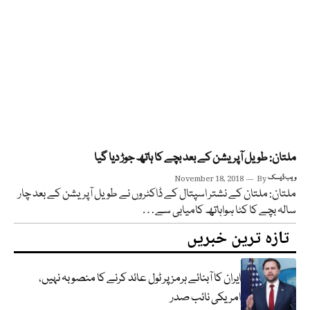
ملتان: طویل آپریشن کے بعد بچے کا ہاتھ جوڑ دیا گیا
ویب ڈیسک
By
November 18, 2018
ملتان: ملتان کے نشتر اسپتال کے ڈاکٹروں نے طویل آپریشن کے بعد چار
سالہ بچے کا کٹا ہواہاتھ کامیابی سے…
تازہ ترین خبریں
ایران کا آبنائے ہرمز پر ٹول عائد کرنے کا منصوبہ نہیں،
امریکی نائب صدر