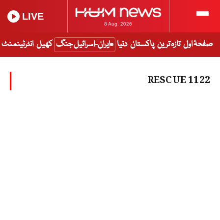
LIVE
8 Aug, 2026
صفحۂ اول
تازہ ترین
پاکستان
دنیا
ایران-اسرائیل جنگ
کھیل
انٹرٹینمنٹ
RESCUE 1122