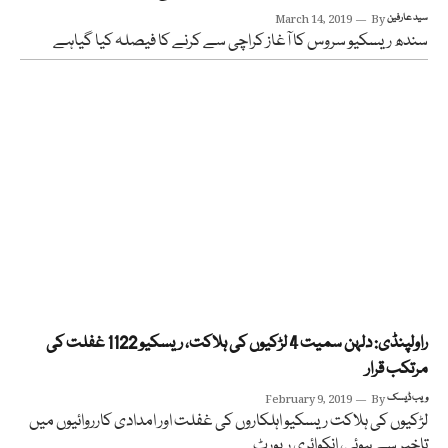
سید عارفین
By
March 14, 2019
سندھ ریسکیو سروس کا آغاز کراچی سے کرنے کا فیصلہ کیا گیاہے
راولپنڈی: دلہن سمیت 4 لڑکیوں کی ہلاکت، ریسکیو 1122 غفلت کی
مرتکب قرار
ویب ڈیسک
By
February 9, 2019
لڑکیوں کی ہلاکت ریسکیو اہلکاروں کی غفلت اور امدادی کارروائیوں میں
تاخیر سے ہوئی، انکوائری رپورٹ