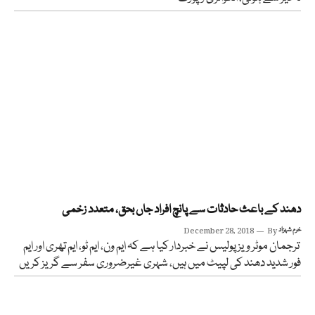
دھند کے باعث حادثات سے پانچ افراد جاں بحق، متعدد زخمی
خرم شہزاد
By
December 28, 2018
ترجمان موٹر ویز پولیس نے خبردار کیا ہے کہ ایم ون، ایم ٹو، ایم تھری اور ایم
فور شدید دھند کی لپیٹ میں ہیں، شہری غیرضروری سفر سے گریز کریں