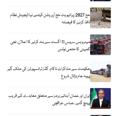
حج 2027: پرائیویٹ حج آپریشن کیلئے نیا ڈیجیٹل نظام
نافذ کرنے کا فیصلہ
میٹرو بس سروس 11 اگست سے بند کرنے کا اعلان، نجی
کمپنی کا حتمی نوٹس
حکومت سے مذاکرات ناکام، گڈز ٹرانسپورٹرز کی ملک گیر
پہیہ جام ہڑتال شروع
ایران اور عمان آبنائے ہرمز سے متعلق معاہدے کے قریب
پہنچ گئے، عباس عراقچی