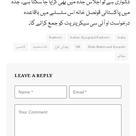
دشواری ہے تو اجلاس جدہ میں بھی کرایا جا سکتا ہے۔ جدہ
میں پاکستانی قونصل خانہ اس سلسلے میں باقاعدہ
درخواست او آئی سی سیکریٹریٹ کو جمع کرائے گا۔
Kashmir
Indian Occupied Kashmir
india
Shah Mehmood Qureshi
UN
بھارتی فوج
شاہ محمود
کشمیر
مظالم
LEAVE A REPLY