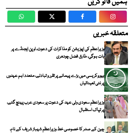
ہمیں فالو کریں
WhatsApp
Twitter
Facebook
Faceboo
متعلقہ خبریں
وزیراعظم کی اپوزیشن کو مذاکرات کی دعوت، اوپن ایجنڈے پر
بات ہوگی، طارق فضل چودھری
بیوروکریسی میں بڑے پیمانے پر تقرر و تبادلے، متعدد اہم عہدوں
پر نئی تعیناتیاں
وزیراعظم سعودی ولی عہد کی دعوت پر سعودی عرب پہنچ گئے،
پر تپاک استقبال
چین کے صدر کا خصوصی خط وزیراعظم شہباز شریف کے نام،