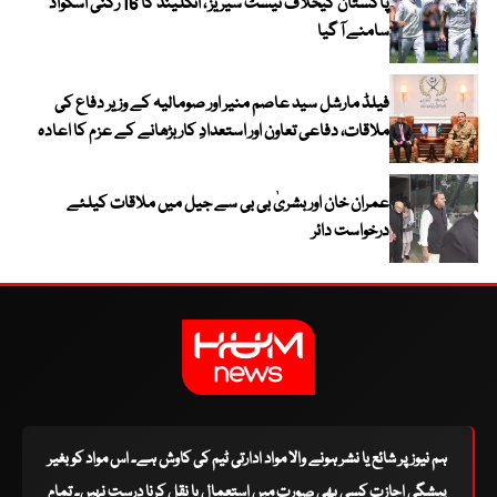
پاکستان کیخلاف ٹیسٹ سیریز ، انگلینڈ کا 16 رکنی اسکواڈ
سامنے آ گیا
فیلڈ مارشل سید عاصم منیر اور صومالیہ کے وزیر دفاع کی
ملاقات، دفاعی تعاون اور استعدادِ کار بڑھانے کے عزم کا اعادہ
عمران خان اور بشریٰ بی بی سے جیل میں ملاقات کیلئے
درخواست دائر
ہم نیوز پر شائع یا نشر ہونے والا مواد ادارتی ٹیم کی کاوش ہے۔ اس مواد کو بغیر
پیشگی اجازت کسی بھی صورت میں استعمال یا نقل کرنا درست نہیں۔ تمام