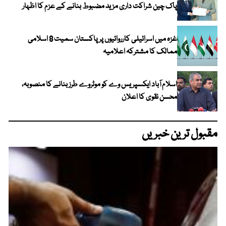
پاک چین شراکت داری مزید مضبوط بنانے کے عزم کا اظہار
غزہ میں اسرائیلی کارروائیوں پر پاکستان سمیت 8 اسلامی
ممالک کا مشترکہ اعلامیہ
اسلام آباد ایکسپریس وے کو موٹروے طرز بنانے کا منصوبہ،
محسن نقوی کا اعلان
مقبول ترین خبریں