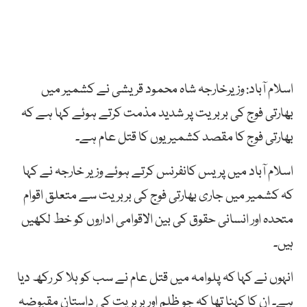
اسلام آباد: وزیرخارجہ شاہ محمود قریشی نے کشمیر میں
بھارتی فوج کی بربریت پر شدید مذمت کرتے ہوئے کہا ہے کہ
بھا
رتی
فوج
کا
مقصد
کشمیریوں
کا
قتل
عام
ہے۔
اسلام آباد میں پریس کانفرنس کرتے ہوئے وزیر خارجہ نے کہا
کہ کشمیر میں جاری بھارتی فوج کی بربریت سے متعلق اقوام
متحدہ اور انسانی حقوق کی بین الاقوامی اداروں کو خط لکھیں
ہیں۔
انہوں نے کہا کہ پلوامہ میں قتل عام نے سب کو ہلا کر رکھ دیا
ہے۔ ان کا کہنا تھا کہ جو ظلم اور بربریت کی داستان مقبوضہ