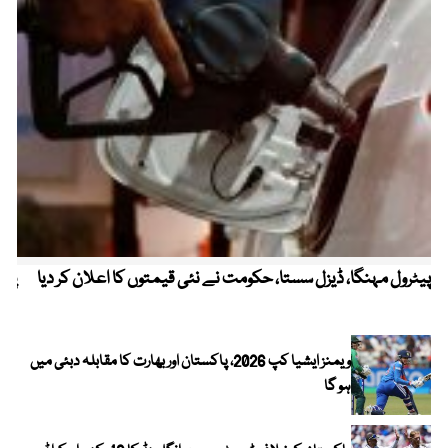
پیٹرول مہنگا، ڈیزل سستا، حکومت نے نئی قیمتوں کا اعلان کر دیا
پنج
ویمنز ایشیا کپ 2026، پاکستان اور بھارت کا مقابلہ دبئی میں
ہو گا