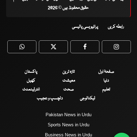
حقوق محفوظ ہیں © 2026
رابطہ کریں
پرائیویسی پالیسی
WhatsApp
Twitter
Facebook
Faceboo
صفحۂ اول
تازہ ترین
پاکستان
دنیا
معیشت
کھیل
تعلیم
صحت
انٹرٹینمنٹ
ٹیکنالوجی
دلچسپ و عجیب
Pakistan News in Urdu
Sports News in Urdu
Business News in Urdu