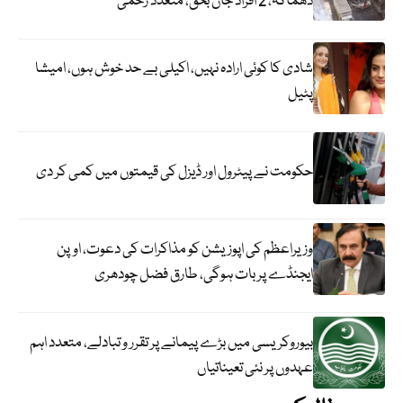
دھماکہ، 2 افراد جاں بحق، متعدد زخمی
شادی کا کوئی ارادہ نہیں، اکیلی بے حد خوش ہوں، امیشا
پٹیل
حکومت نے پیٹرول اور ڈیزل کی قیمتوں میں کمی کر دی
وزیراعظم کی اپوزیشن کو مذاکرات کی دعوت، اوپن
ایجنڈے پر بات ہوگی، طارق فضل چودھری
بیوروکریسی میں بڑے پیمانے پر تقرر و تبادلے، متعدد اہم
عہدوں پر نئی تعیناتیاں