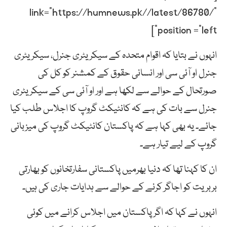
link=”https://humnews.pk//latest/86780/”
position =”left”]
انہوں نے بتایا کہ اقوام متحدہ کے سیکریٹری جنرل، سیکریٹری
جنرل او آئی سی اور انسانی حقوق کے کمشنر کو کل کی
صورتحال کے حوالے سے لکھا ہے اور او آئی سی کے سیکریٹری
جنرل سے بات کی ہے کہ کانٹیکٹ گروپ کا اجلاس طلب کیا
جائے۔ یہ بھی کہا ہے کہ پاکستان کانٹیکٹ گروپ کی میزبانی
گروپ کے لیے تیار ہے۔
ان کا کہنا تھا کہ دنیا بھرمیں پاکستانی سفارتخانوں کو بھارتی
بربریت کو اجاگر کرنے کے حوالے سے ہدایات جاری کی ہیں۔
انہوں نے کہا کہ اگر پاکستان میں اجلاس کرانے میں کوئی