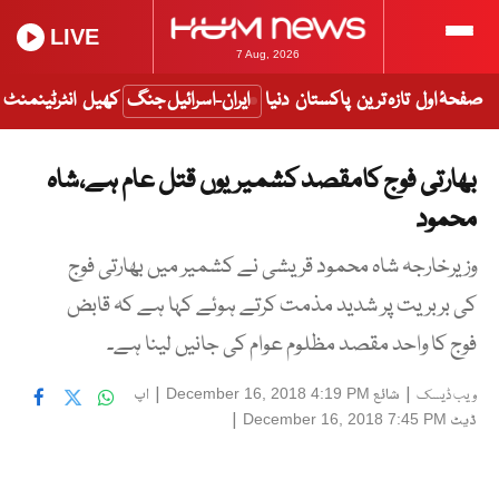
LIVE
7 Aug, 2026
صفحۂ اول
تازہ ترین
پاکستان
دنیا
ایران-اسرائیل جنگ
کھیل
انٹرٹینمنٹ
بھارتی فوج کامقصد کشمیریوں قتل عام ہے،شاہ
محمود
وزیرخارجہ شاہ محمود قریشی نے کشمیر میں بھارتی فوج
کی بربریت پر شدید مذمت کرتے ہوئے کہا ہے کہ قابض
فوج کا واحد مقصد مظلوم عوام کی جانیں لینا ہے۔
|
شائع
|
اپ
December 16, 2018 4:19 PM
ویب ڈیسک
ڈیٹ
|
December 16, 2018 7:45 PM