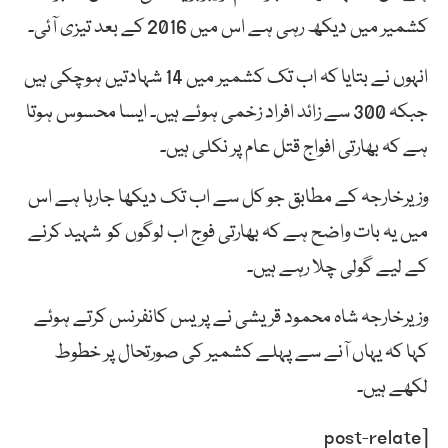
کشمیر میں دیکھ رہی ہے اس میں 2016 کے بعد تیزی آئی۔
انہوں نے بتایا کہ اب تک کشمیر میں 14 شہادتیں ہوچکی ہیں
جبکہ 300 سے زائد افراد زخمی ہوئے ہیں۔ ایسا محسوس ہوتا
ہے کہ بھارتی افواج قتل عام پر نکلی ہیں۔
وزیرخارجہ کے مطابق جو کل سے اب تک دیکھا جارہا ہے اس
میں یہ بات واضح ہے کہ بھارتی فوج اب لوگوں کو شہید کرنے
کے لیے گولی چلا رہے ہیں۔
وزیرخارجہ شاہ محمود قریشی نے پریس کانفرنس کرتے ہوئے
کہا کہ یہاں آنے سے پہلے کشمیر کی صورتحال پر خطوط
لکھے ہیں۔
[post-relate