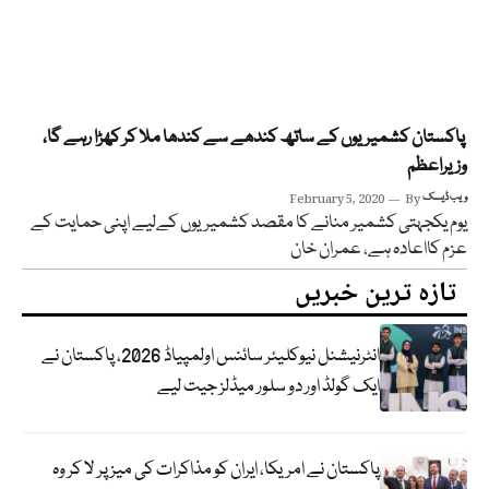
پاکستان کشمیریوں کے ساتھ کندھے سے کندھا ملا کر کھڑا رہے گا،
وزیراعظم
ویب ڈیسک
By
February 5, 2020
یوم یکجہتی کشمیر منانے کا مقصد کشمیریوں کےلیے اپنی حمایت کے
عزم کااعادہ ہے، عمران خان
تازہ ترین خبریں
انٹرنیشنل نیوکلیئر سائنس اولمپیاڈ 2026، پاکستان نے
ایک گولڈ اور دو سلور میڈلز جیت لیے
پاکستان نے امریکا، ایران کو مذاکرات کی میز پر لا کر وہ