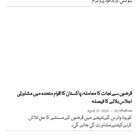
ہوگئی، ورلڈ فوڈ پروگرام
قرضوں سے نجات کا معاملہ، پاکستان کا اقوام متحدہ میں مشاورتی
اجلاس بلانے کا فیصلہ
ویب ڈیسک
By
April 25, 2020
کورونا وائرس کےنتیجے میں قرضوں کےمسئلے کا حل تلاش
کرنےکیلئےمشاورت کی جائے گی۔