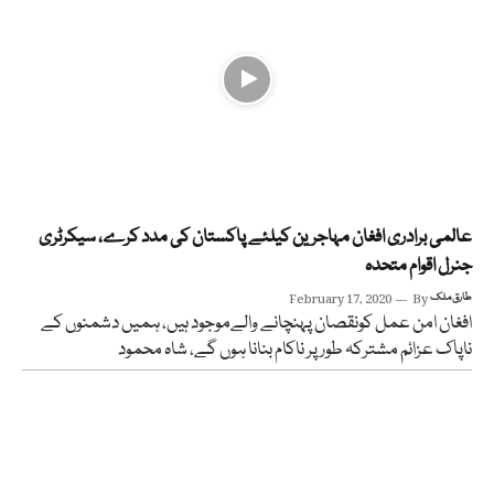
عالمی برادری افغان مہاجرین کیلئے پاکستان کی مدد کرے، سیکرٹری
جنرل اقوام متحدہ
طارق ملک
By
February 17, 2020
افغان امن عمل کونقصان پہنچانے والےموجود ہیں، ہمیں دشمنوں کے
ناپاک عزائم مشترکہ طور پر ناکام بنانا ہوں گے، شاہ محمود