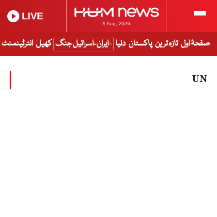
LIVE
9 Aug, 2026
صفحۂ اول
تازہ ترین
پاکستان
دنیا
ایران-اسرائیل جنگ
کھیل
انٹرٹینمنٹ
UN