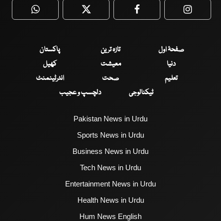
WhatsApp
Twitter
Facebook
Faceboo
صفحۂ اول
تازہ ترین
پاکستان
دنیا
معیشت
کھیل
تعلیم
صحت
انٹرٹینمنٹ
ٹیکنالوجی
دلچسپ و عجیب
Pakistan News in Urdu
Sports News in Urdu
Business News in Urdu
Tech News in Urdu
Entertainment News in Urdu
Health News in Urdu
Hum News English