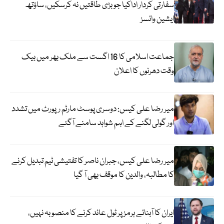
سفارتی کردار اداکیا جو بڑی طاقتیں نہ کرسکیں، ساؤتھ
ایشین وائسز
جماعت اسلامی کا 16 اگست سے ملک بھر میں بیک
وقت دھرنوں کا اعلان
میر رضا علی کیس: دوسری پوسٹ مارٹم رپورٹ میں تشدد
اور گولی لگنے کے اہم شواہد سامنے آگئے
میر رضا علی کیس، جبران ناصر کا تفتیشی ٹیم تبدیل کرنے
کا مطالبہ، والدین کا موقف بھی آ گیا
ایران کا آبنائے ہرمز پر ٹول عائد کرنے کا منصوبہ نہیں،