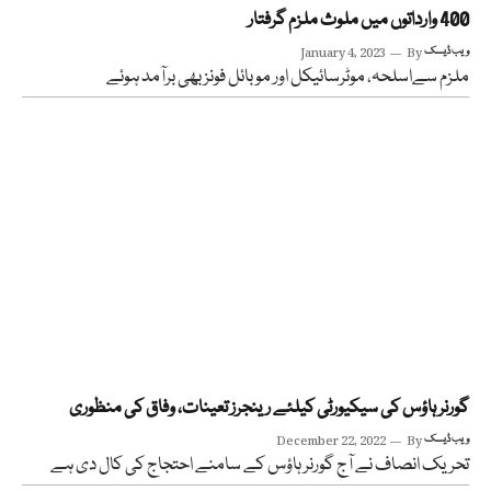
400 وارداتوں میں ملوث ملزم گرفتار
ویب ڈیسک
By
January 4, 2023
ملزم سےاسلحہ، موٹرسائیکل اور موبائل فونز بھی برآمد ہوئے
گورنر ہاؤس کی سیکیورٹی کیلئے رینجرز تعینات، وفاق کی منظوری
ویب ڈیسک
By
December 22, 2022
تحریک انصاف نے آج گورنر ہاؤس کے سامنے احتجاج کی کال دی ہے