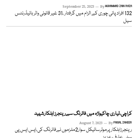
September 25, 2023
By
MUHAMMAD ZAIN RAZA
132 افراد پانی چوری کے الزام میں گرفتار ،31 غیر قانونی واٹر ہائیڈرنٹس
سیل
کراچی،لیاری چاکیواڑہ میں فائرنگ سےرینجرز اہلکارشہید
August 7, 2023
By
FAISAL ZAHEER
رینجرزاہلکارپرموٹرسائیکل سوار2ملزموں نےفائرنگ کی،ایس ایس پی
سٹی عارف عزیز