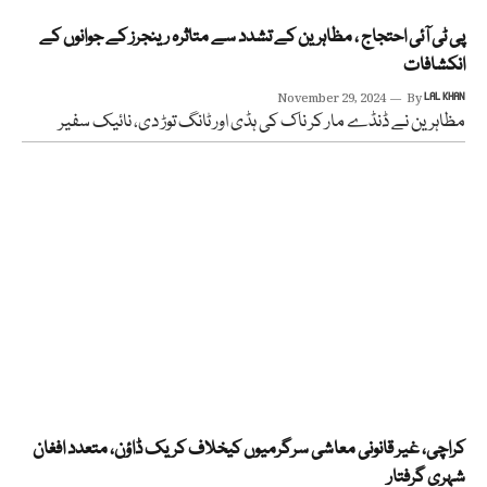
پی ٹی آئی احتجاج ، مظاہرین کے تشدد سے متاثرہ رینجرز کے جوانوں کے
انکشافات
November 29, 2024
By
LAL KHAN
مظاہرین نے ڈنڈے مار کر ناک کی ہڈی اور ٹانگ توڑ دی، نائیک سفیر
کراچی، غیر قانونی معاشی سرگرمیوں کیخلاف کریک ڈاؤن، متعدد افغان
شہری گرفتار