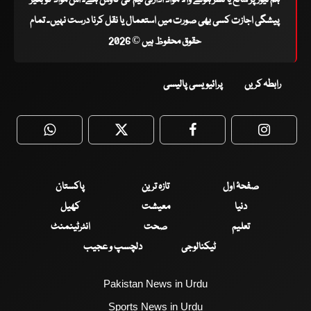
ہم نیوز پر شائع یا نشر ہونے والا مواد ادارتی ٹیم کی کاوش ہے۔ اس مواد کو بغیر
پیشگی اجازت کسی بھی صورت میں استعمال یا نقل کرنا درست نہیں۔ تمام
حقوق محفوظ ہیں © 2026
رابطہ کریں
پرائیویسی پالیسی
WhatsApp
Twitter
Facebook
Faceboo
صفحۂ اول
تازہ ترین
پاکستان
دنیا
معیشت
کھیل
تعلیم
صحت
انٹرٹینمنٹ
ٹیکنالوجی
دلچسپ و عجیب
Pakistan News in Urdu
Sports News in Urdu