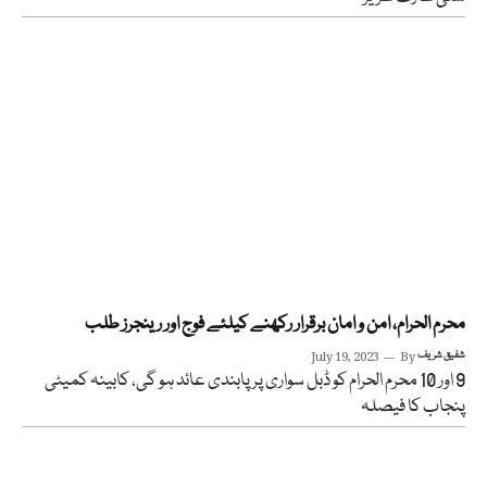
محرم الحرام، امن و امان برقرار رکھنے کیلئے فوج اور رینجرز طلب
شفیق شریف
By
July 19, 2023
9 اور 10 محرم الحرام کو ڈبل سواری پر پابندی عائد ہو گی، کابینہ کمیٹی
پنجاب کا فیصلہ