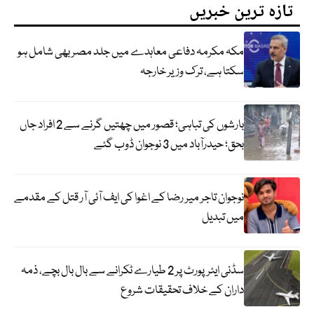
تازہ ترین خبریں
مکہ مکرمہ دفاعی معاہدے میں جلد مصر بھی شامل ہو
سکتا ہے، ترک وزیر خارجہ
بارشوں کی تباہی؛ قصور میں چھتیں گرنے سے 2 افراد جاں
بحق؛ حیدرآباد میں 3 نوجوان ڈوب گئے
نوجوان تاجر میر رضا کے اغوا کی ایف آئی آر قتل کے مقدمے
میں تبدیل
سڈنی ایئرپورٹ پر 2 طیارے ٹکرانے سے بال بال بچے، ذمہ
داران کے خلاف تحقیقات شروع