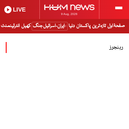
LIVE
9 Aug, 2026
صفحۂ اول
تازہ ترین
پاکستان
دنیا
ایران-اسرائیل جنگ
کھیل
انٹرٹینمنٹ
رینجرز