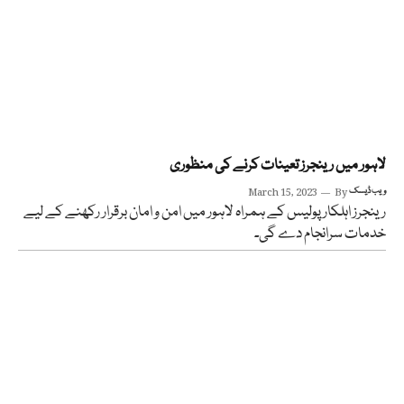
لاہور میں رینجرز تعینات کرنے کی منظوری
ویب ڈیسک
By
March 15, 2023
رینجرز اہلکار پولیس کے ہمراہ لاہور میں امن و امان برقرار رکھنے کے لیے
خدمات سرانجام دے گی۔