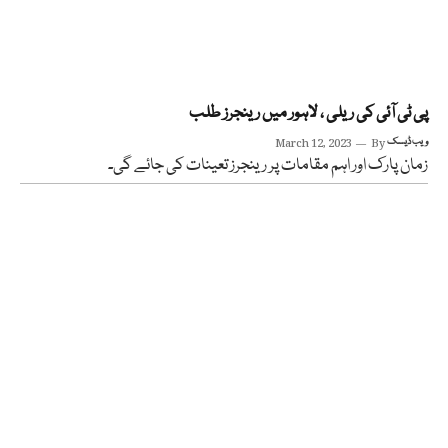
پی ٹی آئی کی ریلی ، لاہور میں رینجرز طلب
ویب ڈیسک
By
March 12, 2023
زمان پارک اور اہم مقامات پر رینجرز تعینات کی جائے گی۔