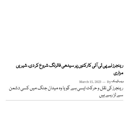
رینجرز نے پی ٹی آئی کارکنوں پر سیدھی فائرنگ شروع کر دی، شیریں
مزاری
ویب ڈیسک
By
March 15, 2023
رینجرز کی نقل و حرکت ایسی ہے گویا وہ میدان جنگ میں کسی دشمن
سے لڑ رہے ہیں