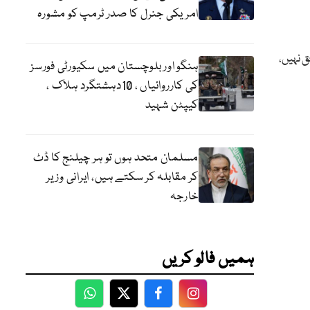
امریکی جنرل کا صدر ٹرمپ کو مشورہ
 نہیں،
ہنگو اور بلوچستان میں سکیورٹی فورسز
کی کارروائیاں ، 10دہشتگرد ہلاک ،
کیپٹن شہید
مسلمان متحد ہوں تو ہر چیلنج کا ڈٹ
کر مقابلہ کر سکتے ہیں، ایرانی وزیر
خارجہ
ہمیں فالو کریں
WhatsApp
Twitter
Facebook
Facebook