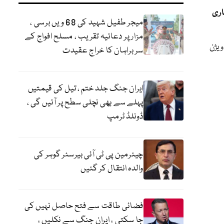
اری
میجر طفیل شہید کی 68 ویں برسی ،
مزار پر دعائیہ تقریب ، مسلح افواج کے
ویژن
سربراہان کا خراج عقیدت
ایران جنگ جلد ختم ، تیل کی قیمتیں
پہلے سے بھی نچلی سطح پر آئیں گی ،
ڈونلڈ ٹرمپ
چیئرمین پی ٹی آئی بیرسٹر گوہر کی
والدہ انتقال کر گئیں
فضائی طاقت سے فتح حاصل نہیں کی
جا سکتی ، ایران جنگ سے نکلیں ،