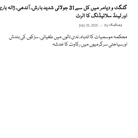
گلگت و دیامر میں کل سے 31 جولائی شدید بارش، آندھی، ژالہ بار
اور لینڈ سلائیڈنگ کا الرٹ
ویب ڈیسک
By
July 26, 2025
محکمہ موسمیات کا انتباہ، ندی نالوں میں طغیانی، سڑکوں کی بندش
اورسیاحتی سرگرمیوں میں رکاوٹ کا خدشہ