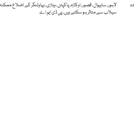
دہ
لاہور، ساہیوال، قصور، اوکاڑہ، پاکپتن، وہاڑی، بہاولنگر کے اضلاع ممکنہ
سیلاب سے متاثر ہو سکتے ہیں، پی ڈی ایم اے