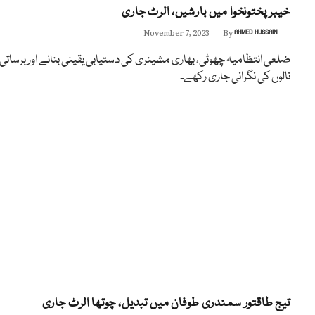
خیبر پختونخوا میں بارشیں، الرٹ جاری
November 7, 2023
By
AHMED HUSSAIN
ضلعی انتظامیہ چھوٹی، بھاری مشینری کی دستیابی یقینی بنانے اور برساتی
نالوں کی نگرانی جاری رکھے۔
تیج طاقتور سمندری طوفان میں تبدیل، چوتھا الرٹ جاری