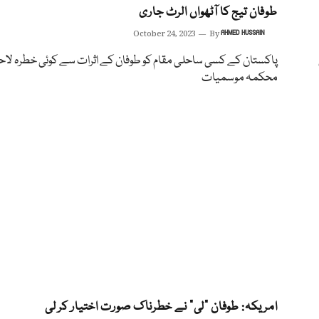
طوفان تیج کا آٹھواں الرٹ جاری
October 24, 2023
By
AHMED HUSSAIN
پاکستان کے کسی ساحلی مقام کو طوفان کے اثرات سے کوئی خطرہ لاحق
محکمہ موسمیات
امریکہ: طوفان “لی” نے خطرناک صورت اختیار کر لی