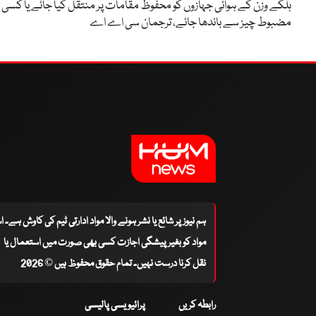
ہلکے وزن کے ہوائی جہازوں کو محفوظ مقامات پر منتقل کیا جائے یا کسی
مضبوط چیز سے باندھا جائے، ترجمان سی اے اے
ہم نیوز پر شائع یا نشر ہونے والا مواد ادارتی ٹیم کی کاوش ہے۔ 
مواد کو بغیر پیشگی اجازت کسی بھی صورت میں استعمال یا
نقل کرنا درست نہیں۔ تمام حقوق محفوظ ہیں © 2026
رابطہ کریں
پرائیویسی پالیسی