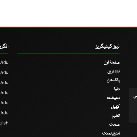
نیوز کیٹیگریز
انگر
صفحۂ اول
Urdu
تازہ ترین
Urdu
پاکستان
Urdu
دنیا
Urdu
اس
معیشت
Urdu
کھیل
Urdu
تعلیم
lish
صحت
انٹرٹینمنٹ