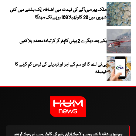
ملک بھر میں آٹے کی قیمت میں اضافہ، ایک ہفتے میں کئی
شہروں میں 20 کلو تھیلا 100 روپے تک مہنگا
یکے بعد دیگرے 2 ہیلی کاپٹر گر کر تباہ؛ متعدد ہلاکتیں
پی ٹی اے کا ای سم کے اجرا اور تبدیلی کی فیس کم کرنے کا
فیصلہ
ہم نیوز پر شائع یا نشر ہونے والا مواد ادارتی ٹیم کی کاوش ہے۔ اس مواد کو بغیر