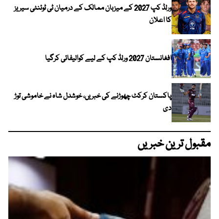
ورلڈ کپ 2027 کے میزبان ممالک کے درمیان ٹی ٹوئنٹی سیریز
کا اعلان
افغانستان 2027 ورلڈ کپ کے لیے کوالیفائی کرگیا
پاکستان کرکٹ چھوڑنے کی خبریں، خوشدل شاہ نے خاموشی توڑ
دی
مقبول ترین خبریں