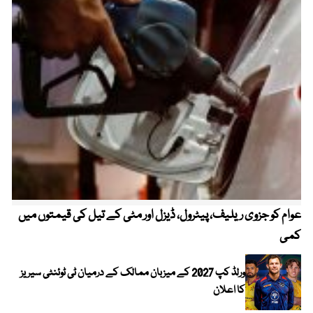
عوام کو جزوی ریلیف، پیٹرول، ڈیزل اور مٹی کے تیل کی قیمتوں میں
4 روز میں سونے کی قیمت میں بڑا اضافہ
کمی
ورلڈ کپ 2027 کے میزبان ممالک کے درمیان ٹی ٹوئنٹی سیریز
کا اعلان