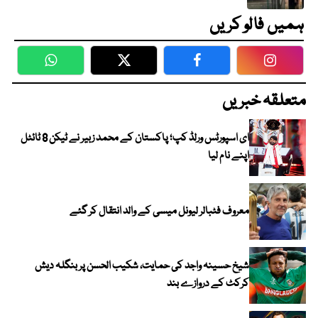
ہمیں فالو کریں
WhatsApp
Twitter
Facebook
Faceboo
متعلقہ خبریں
ای اسپورٹس ورلڈ کپ؛ پاکستان کے محمد زبیر نے ٹیکن 8 ٹائٹل
اپنے نام لیا
معروف فٹبالر لیونل میسی کے والد انتقال کر گئے
شیخ حسینہ واجد کی حمایت، شکیب الحسن پر بنگلہ دیش
کرکٹ کے دروازے بند