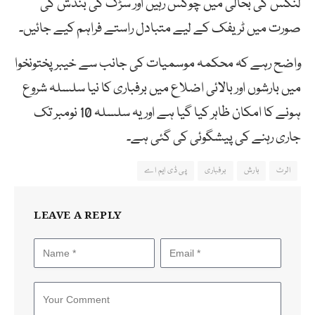
لنکس کی بحالی میں چوکس رہیں اور سڑک کی بندش کی
صورت میں ٹریفک کے لیے متبادل راستے فراہم کیے جائیں۔
واضح رہے کہ محکمہ موسمیات کی جانب سے خیبر پختونخوا
میں بارشوں اور بالائی اضلاع میں برفباری کا نیا سلسلہ شروع
ہونے کا امکان ظاہر کیا گیا ہے اور یہ سلسلہ 10 نومبر تک
جاری رہنے کی پیشگوئی کی گئی ہے۔
الرٹ
بارش
برفباری
پی ڈی ایم اے
LEAVE A REPLY