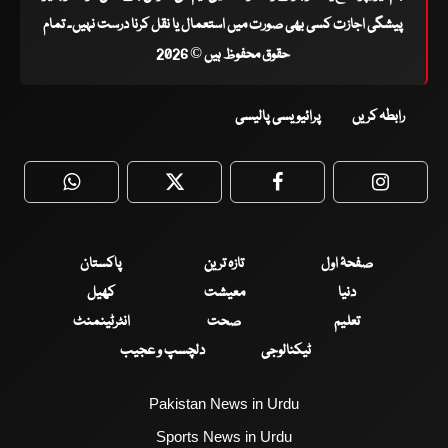
پیشگی اجازت کسی بھی صورت میں استعمال یا نقل کرنا درست نہیں۔ تمام
حقوق محفوظ ہیں © 2026
رابطہ کریں
پرائیویسی پالیسی
WhatsApp
Twitter
Facebook
Faceboo
صفحۂ اول
تازہ ترین
پاکستان
دنیا
معیشت
کھیل
تعلیم
صحت
انٹرٹینمنٹ
ٹیکنالوجی
دلچسپ و عجیب
Pakistan News in Urdu
Sports News in Urdu