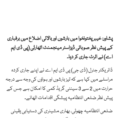
پشاور: خیبر پختونخوا میں بارشوں اور بالائی اضلاع میں برفباری
کے پیش نظر صوبائی ڈیزاسٹر مینجمنٹ اتھارٹی (پی ڈی ایم
اے) نے الرٹ جاری کر دیا۔
ڈائریکٹر جنرل (ڈی جی) پی ڈی ایم اے نے اپنے جاری کردہ
مراسلے میں کہا ہے کہ تیز بارشوں اور ہواؤں کی وجہ سے درجہ
حرارت میں 2 سے 3 سینٹی گریڈ کمی کا امکان ہے جس کے
پیش نظر ضلعی انتظامیہ پیشگی اقدامات اٹھائے۔
ضلعی انتظامیہ چھوٹی، بھاری مشینری کی دستیابی یقینی