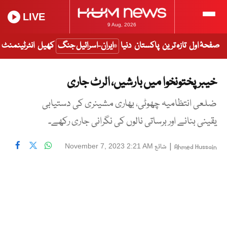
LIVE
9 Aug, 2026
صفحۂ اول
تازہ ترین
پاکستان
دنیا
ایران-اسرائیل جنگ
کھیل
انٹرٹینمنٹ
خیبر پختونخوا میں بارشیں، الرٹ جاری
ضلعی انتظامیہ چھوٹی، بھاری مشینری کی دستیابی
یقینی بنانے اور برساتی نالوں کی نگرانی جاری رکھے۔
|
شائع
November 7, 2023 2:21 AM
Ahmed Hussain