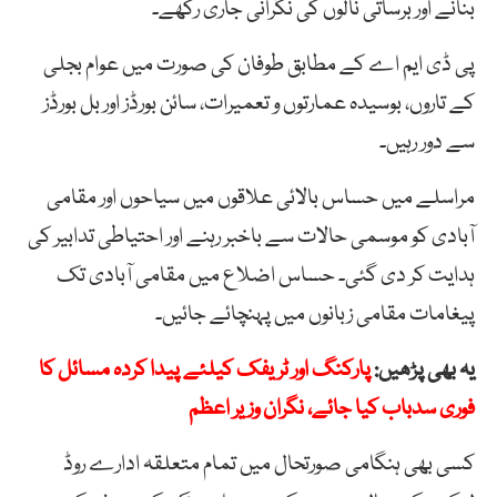
بنانے اور برساتی نالوں کی نگرانی جاری رکھے۔
پی ڈی ایم اے کے مطابق طوفان کی صورت میں عوام بجلی
کے تاروں، بوسیدہ عمارتوں و تعمیرات، سائن بورڈز اور بل بورڈز
سے دور رہیں۔
مراسلے میں حساس بالائی علاقوں میں سیاحوں اور مقامی
آبادی کو موسمی حالات سے باخبر رہنے اور احتیاطی تدابیر کی
ہدایت کر دی گئی۔ حساس اضلاع میں مقامی آبادی تک
پیغامات مقامی زبانوں میں پہنچائے جائیں۔
یہ بھی پڑھیں:
پارکنگ اور ٹریفک کیلئے پیدا کردہ مسائل کا
فوری سدباب کیا جائے، نگران وزیر اعظم
کسی بھی ہنگامی صورتحال میں تمام متعلقہ ادارے روڈ