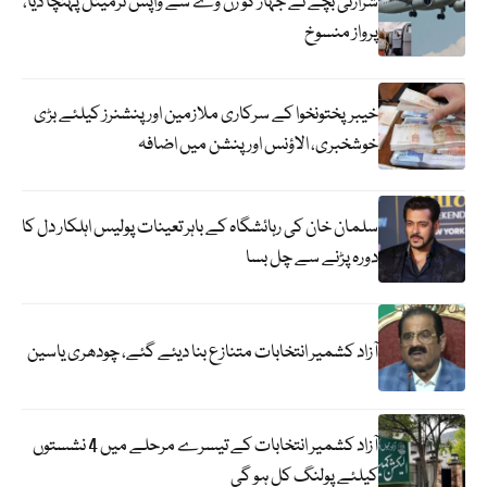
شرارتی بچے نے جہاز کو رن وے سے واپس ٹرمینل پہنچا دیا،
پرواز منسوخ
خیبرپختونخوا کے سرکاری ملازمین اور پنشنرز کیلئے بڑی
خوشخبری، الاؤنس اور پنشن میں اضافہ
سلمان خان کی رہائشگاہ کے باہر تعینات پولیس اہلکار دل کا
دورہ پڑنے سے چل بسا
آزاد کشمیر انتخابات متنازع بنا دیئے گئے، چودھری یاسین
آزاد کشمیر انتخابات کے تیسرے مرحلے میں 4 نشستوں
کیلئے پولنگ کل ہو گی