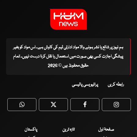
ہم نیوز پر شائع یا نشر ہونے والا مواد ادارتی ٹیم کی کاوش ہے۔ اس مواد کو بغیر
پیشگی اجازت کسی بھی صورت میں استعمال یا نقل کرنا درست نہیں۔ تمام
حقوق محفوظ ہیں © 2026
رابطہ کریں
پرائیویسی پالیسی
WhatsApp
Twitter
Facebook
Faceboo
صفحۂ اول
تازہ ترین
پاکستان