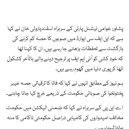
پشاور: عوامی نیشنل پارٹی کے سربراہ اسفندیارولی خان نے کہا
ہے کہ این ایف سی ایوارڈ میں صوبوں کا حصہ کم کرنے کی
بازگشت سے تحفظات بڑھتے جا رہے ہیں۔ ان کا کہنا تھا
کہ خود کشی کو آئی ایم ایف پر ترجیح دینے والے بالآخر کشکول
اٹھا کر پوری دنیا میں گھوم رہے ہیں۔
ہم نیوز کے مطابق انہوں نے کہا کہ فاٹا کا ترقیاتی حصہ خیبر
پختونخوا کی صوبائی حکومت کے ذریعے خرچ کیا جانا چاہئے۔
اے این پی کے سربراہ نے کہا کہ ضمنی الیکشن میں حکومت
مخالف امیدواروں کی کامیابی دراصل حکومتی ناکامی کا منہ
بولتا ثبوت ہے۔