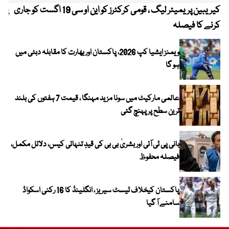
کیریبین پریمیئر لیگ ، قومی کرکٹرز کو این او سی 19 اگست کو جاری
پیٹ
کرنے کا فیصلہ
ویمنز ایشیا کپ 2026، پاکستان اور بھارت کا مقابلہ دبئی میں
ہو گا
عالمی مارکیٹ میں سونا مزید مہنگا ، قیمت 7 ہفتوں کی بلند
ترین سطح پر پہنچ گئی
بانی پی ٹی آئی اور بشریٰ بی بی کی قیدِ تنہائی کیس، دلائل مکمل،
فیصلہ محفوظ
پاکستان کیخلاف ٹیسٹ سیریز ، انگلینڈ کا 16 رکنی اسکواڈ
سامنے آ گیا