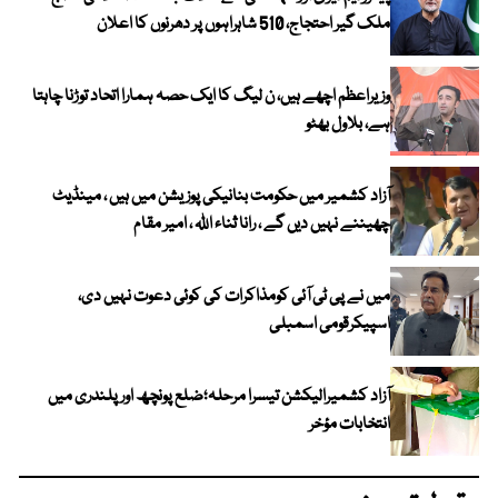
ملک گیر احتجاج، 510 شاہراہوں پر دھرنوں کا اعلان
وزیراعظم اچھے ہیں، ن لیگ کا ایک حصہ ہمارا اتحاد توڑنا چاہتا
ہے، بلاول بھٹو
آزاد کشمیر میں حکومت بنانیکی پوزیشن میں ہیں ، مینڈیٹ
چھیننے نہیں دیں گے ، رانا ثناء اللہ ، امیر مقام
میں نے پی ٹی آئی کومذاکرات کی کوئی دعوت نہیں دی،
اسپیکرقومی اسمبلی
آزاد کشمیرالیکشن تیسرا مرحلہ؛ضلع پونچھ اور پلندری میں
انتخابات مؤخر