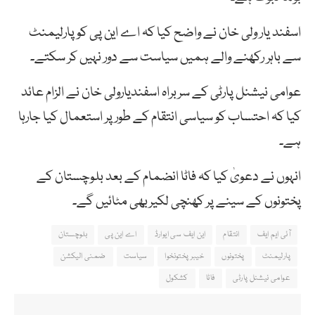
اسفند یار ولی خان نے واضح کیا کہ اے این پی کو پارلیمنٹ
سے باہر رکھنے والے ہمیں سیاست سے دور نہیں کر سکتے۔
عوامی نیشنل پارٹی کے سربراہ اسفندیارولی خان نے الزام عائد
کیا کہ احتساب کو سیاسی انتقام کے طور پر استعمال کیا جارہا
ہے۔
انہوں نے دعویٰ کیا کہ فاٹا انضمام کے بعد بلوچستان کے
پختونوں کے سینے پر کھنچی لکیربھی مٹائیں گے۔
آئی ایم ایف
انتقام
این ایف سی ایوارڈ
اے این پی
بلوچستان
پارلیمنٹ
پختونوں
خیبرپختونخوا
سیاست
ضمنی الیکشن
عوامی نیشنل پارٹی
فاٹا
کشکول