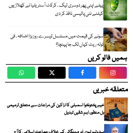
پہلے اپنی پھر دوسری لیگ ، کرکٹ آسٹریلیا نے کھلاڑیوں
کیلئے نئی پالیسی نافذ کر دی
سونے کی قیمت میں مسلسل تیسرے روز بڑا اضافہ ، فی
تولہ ریٹ کہاں تک جا پہنچا؟
ہمیں فالو کریں
WhatsApp
Twitter
Facebook
Faceboo
متعلقہ خبریں
خیبرپختونخوا اسمبلی کا اراکین کی مراعات سے متعلق ترمیمی
بل منظور، اہم شقیں تبدیل
پیٹرولیم لیوی اور مہنگائی کے خلاف جماعت اسلامی کا آج