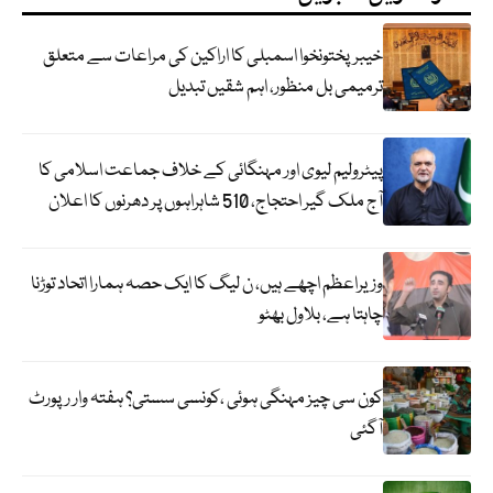
خیبرپختونخوا اسمبلی کا اراکین کی مراعات سے متعلق
ترمیمی بل منظور، اہم شقیں تبدیل
پیٹرولیم لیوی اور مہنگائی کے خلاف جماعت اسلامی کا
آج ملک گیر احتجاج، 510 شاہراہوں پر دھرنوں کا اعلان
وزیراعظم اچھے ہیں، ن لیگ کا ایک حصہ ہمارا اتحاد توڑنا
چاہتا ہے، بلاول بھٹو
کون سی چیز مہنگی ہوئی ،کونسی سستی؟ ہفتہ وار رپورٹ
آگئی