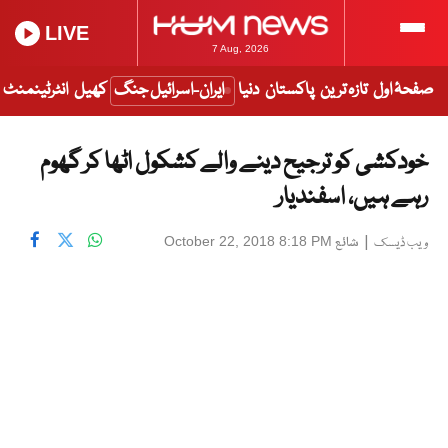
LIVE
7 Aug, 2026
صفحۂ اول
تازہ ترین
پاکستان
دنیا
ایران-اسرائیل جنگ
کھیل
انٹرٹینمنٹ
خودکشی کو ترجیح دینے والے کشکول اٹھا کر گھوم
رہے ہیں، اسفندیار
|
شائع
October 22, 2018 8:18 PM
ویب ڈیسک