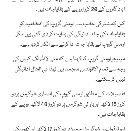
آباد گاروں کے 20 کروڑ روپے کے بقایاجات ہیں۔
کین کمشنر کی جانب سے اومنی گروپ کی انتظامیہ کو
بقایاجات کی جلد ادائیگی کی ہدایت کر دی گئی ہیں مگر
اومنی گروپ نے بقایا جات ادا کرنے سے انکار کردیا ہے۔
مینیجر اومنی گروپ کا کہنا ہے کہ منی لانڈرنگ کیس کی
وجہ سے تمام اکائؤنٹس منجمد ہیں لہذا فی الحال ادائیگی
نہیں کر سکتے۔
تفصیلات کے مطابق اومنی گروپ کی انصاری شوگرمل پردو
کروڑ 15 لاکھ اور باوانی شوگرمل پر دو کروڑ 48 لاکھ روپے کے
بقایاجات ہیں۔
نیو ٹنڈوالہیار شوگر مل چمبڑ پر دو کروڑ 17 لاکھ اور کھوسکی