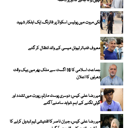
نہیں روکا جائے گا، وزیر داخلہ
لکی مروت میں پولیس اسکواڈ پر فائرنگ، ایک اہلکار شہید
معروف فٹبالر لیونل میسی کے والد انتقال کر گئے
جماعت اسلامی کا 16 اگست سے ملک بھر میں بیک وقت
دھرنوں کا اعلان
میر رضا علی کیس: دوسری پوسٹ مارٹم رپورٹ میں تشدد اور
گولی لگنے کے اہم شواہد سامنے آگئے
میر رضا علی کیس، جبران ناصر کا تفتیشی ٹیم تبدیل کرنے کا