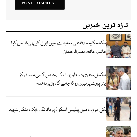
تازہ ترین خبریں
مکہ مکرمہ دفاعی معاہدے میں ایران کو بھی شامل کیا
جائے، حافظ نعیم الرحمان
مکمل سفری دستاویزات کے حامل کسی مسافر کو
ایئرپورٹ پر نہیں روکا جائے گا، وزیر داخلہ
لکی مروت میں پولیس اسکواڈ پر فائرنگ، ایک اہلکار شہید