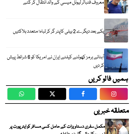
معروف فٹبالر لیونل میسی کے والد انتقال کر گئے
یکے بعد دیگرے 2 ہیلی کاپٹر گر کر تباہ؛ متعدد ہلاکتیں
آبنائے ہرمز کھولنے کیلئے ایران نے امریکا کو 6 شرائط پیش
کر دیں
ہمیں فالو کریں
WhatsApp
Twitter
Facebook
Faceboo
متعلقہ خبریں
مکمل سفری دستاویزات کے حامل کسی مسافر کو ایئرپورٹ پر