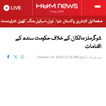
LIVE
9 Aug, 2026
صفحۂ اول
تازہ ترین
پاکستان
دنیا
ایران-اسرائیل جنگ
کھیل
انٹرٹینمنٹ
شوگرملز مالکان کے خلاف حکومت سندھ کے
اقدامات
|
شائع
October 14, 2018 12:25 AM
ویب ڈیسک