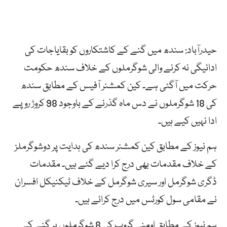
حیدرآباد: سندھ میں گنے کے کاشتکاروں کو بقایاجات کی
ادائیگی نہ کرنے والی شوگرملوں کے خلاف سندھ حکومت
حرکت میں آگئی ہے۔ کین کمشنر آفیس کے مطابق سندھ
کی 18 شوگرملوں نے دس ماہ گذرنے کے باوجود 98 کروڑ روپے
ادا نہیں کیے ہیں۔
ہم نیوز کے مطابق کین کمشنر سندھ کی ہدایت پر دوشوگرملز
کے خلاف مقدمات بھی درج کرا دیے گئے ہیں۔ مقدمات
ڈگری شوگرمل اور سیری شوگرمل کے خلاف ٹیکنیکل افسران
نے مقامی سول کورٹس میں درج کرائے ہیں۔
ہم نیوز کے مطابق اومنی گروپ کی 8 شوگرملوں پر گنے کے