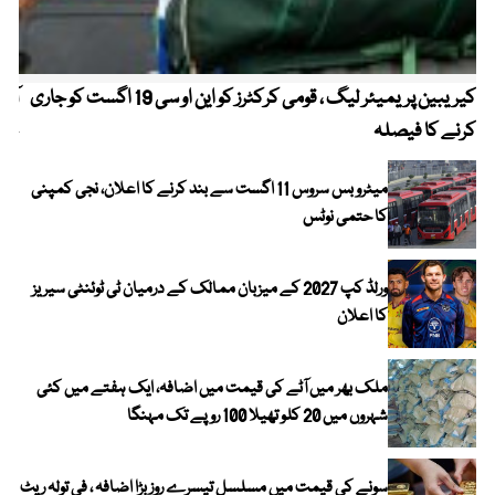
کیریبین پریمیئر لیگ ، قومی کرکٹرز کو این او سی 19 اگست کو جاری
آز
کرنے کا فیصلہ
چھی
میٹرو بس سروس 11 اگست سے بند کرنے کا اعلان، نجی کمپنی
کا حتمی نوٹس
ورلڈ کپ 2027 کے میزبان ممالک کے درمیان ٹی ٹوئنٹی سیریز
کا اعلان
ملک بھر میں آٹے کی قیمت میں اضافہ، ایک ہفتے میں کئی
شہروں میں 20 کلو تھیلا 100 روپے تک مہنگا
سونے کی قیمت میں مسلسل تیسرے روز بڑا اضافہ ، فی تولہ ریٹ