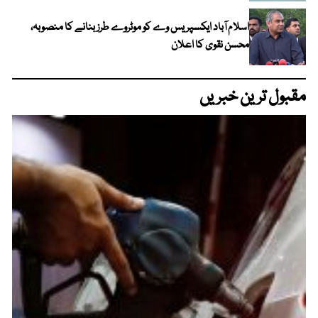
اسلام آباد ایکسپریس وے کو موٹروے طرز بنانے کا منصوبہ،
محسن نقوی کا اعلان
مقبول ترین خبریں