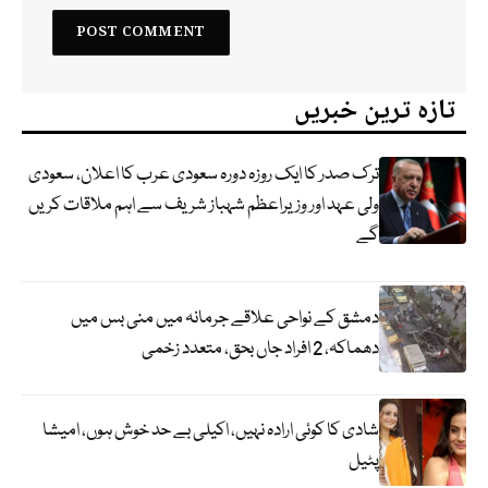
تازہ ترین خبریں
ترک صدر کا ایک روزہ دورہ سعودی عرب کا اعلان، سعودی
ولی عہد اور وزیراعظم شہباز شریف سے اہم ملاقات کریں
گے
دمشق کے نواحی علاقے جرمانہ میں منی بس میں
دھماکہ، 2 افراد جاں بحق، متعدد زخمی
شادی کا کوئی ارادہ نہیں، اکیلی بے حد خوش ہوں، امیشا
پٹیل