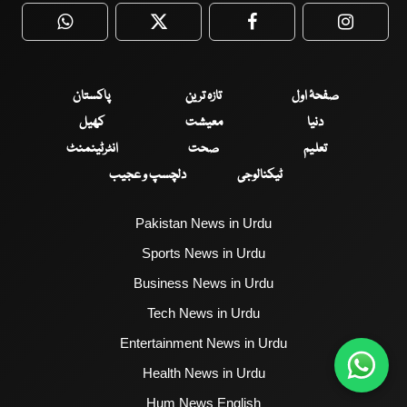
WhatsApp
Twitter
Facebook
Faceboo
صفحۂ اول
تازہ ترین
پاکستان
دنیا
معیشت
کھیل
تعلیم
صحت
انٹرٹینمنٹ
ٹیکنالوجی
دلچسپ و عجیب
Pakistan News in Urdu
Sports News in Urdu
Business News in Urdu
Tech News in Urdu
Entertainment News in Urdu
Health News in Urdu
Hum News English