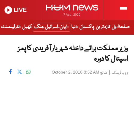
LIVE
7 Aug, 2026
صفحۂ اول
تازہ ترین
پاکستان
دنیا
ایران-اسرائیل جنگ
کھیل
انٹرٹینمنٹ
وزیر مملکت برائے داخلہ شہریار آفریدی کا پمز
اسپتال کا دورہ
|
شائع
October 2, 2018 8:52 AM
ویب ڈیسک