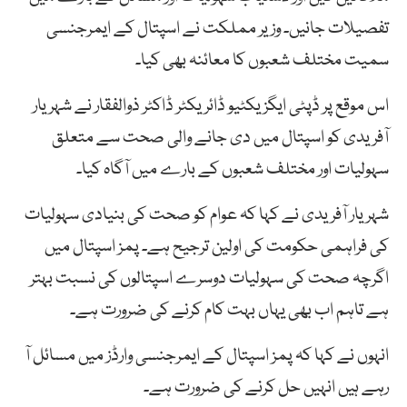
تفصیلات جانیں۔ وزیر مملکت نے اسپتال کے ایمرجنسی
سمیت مختلف شعبوں کا معائنہ بھی کیا۔
اس موقع پر ڈپٹی ایگزیکٹیو ڈائریکٹر ڈاکٹر ذوالفقار نے شہریار
آفریدی کو اسپتال میں دی جانے والی صحت سے متعلق
سہولیات اور مختلف شعبوں کے بارے میں آگاہ کیا۔
شہریار آفریدی نے کہا کہ عوام کو صحت کی بنیادی سہولیات
کی فراہمی حکومت کی اولین ترجیح ہے۔ پمز اسپتال میں
اگرچہ صحت کی سہولیات دوسرے اسپتالوں کی نسبت بہتر
ہے تاہم اب بھی یہاں بہت کام کرنے کی ضرورت ہے۔
انہوں نے کہا کہ پمز اسپتال کے ایمرجنسی وارڈز میں مسائل آ
رہے ہیں انہیں حل کرنے کی ضرورت ہے۔