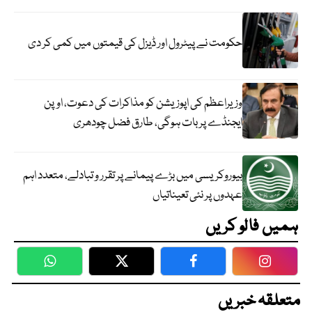
حکومت نے پیٹرول اور ڈیزل کی قیمتوں میں کمی کر دی
وزیراعظم کی اپوزیشن کو مذاکرات کی دعوت، اوپن
ایجنڈے پر بات ہوگی، طارق فضل چودھری
بیوروکریسی میں بڑے پیمانے پر تقرر و تبادلے، متعدد اہم
عہدوں پر نئی تعیناتیاں
ہمیں فالو کریں
WhatsApp
Twitter
Facebook
Faceboo
متعلقہ خبریں