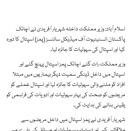
اسلام آباد: وزیر مملکت داخلہ شہر یار آفریدی نے اچانک
پاکستان انسٹیٹیوٹ آف میڈیکل سائنسز (پمز) اسپتال کا دورہ
کیا اور اسپتال کی سہولیات کا جائزہ لیا۔
وزیر مملکت رات گئے اچانک پمز اسپتال پہنچ گئے اور
اسپتال میں داخل ڈینگی سمیت دیگر بیماریوں میں مبتلا
افراد کو ملنے والی سہولیات کا جائزہ لیا اور اسپتال عملے کو
مریضوں کو صحت کی بہتر سہولیات اور ادویات کی فراہمی کو
یقینی بنانے کی ہدایت کی۔
شہریار آفریدی نے پمز اسپتال میں داخل مریضوں سے
ملاقاتیں کیں اور دستیاب سہولیات اور مسائل کے بارے میں