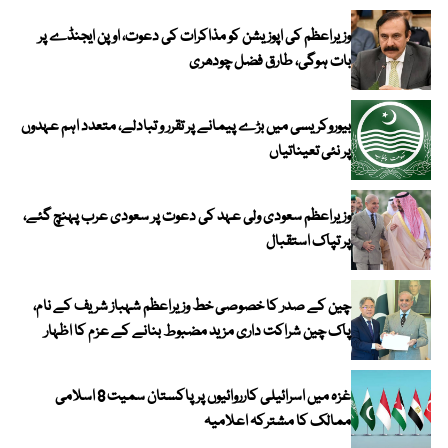
وزیراعظم کی اپوزیشن کو مذاکرات کی دعوت، اوپن ایجنڈے پر
بات ہوگی، طارق فضل چودھری
بیوروکریسی میں بڑے پیمانے پر تقرر و تبادلے، متعدد اہم عہدوں
پر نئی تعیناتیاں
وزیراعظم سعودی ولی عہد کی دعوت پر سعودی عرب پہنچ گئے،
پر تپاک استقبال
چین کے صدر کا خصوصی خط وزیراعظم شہباز شریف کے نام،
پاک چین شراکت داری مزید مضبوط بنانے کے عزم کا اظہار
غزہ میں اسرائیلی کارروائیوں پر پاکستان سمیت 8 اسلامی
ممالک کا مشترکہ اعلامیہ