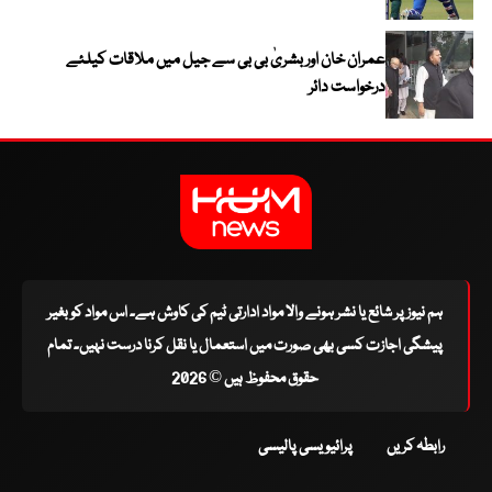
عمران خان اور بشریٰ بی بی سے جیل میں ملاقات کیلئے
درخواست دائر
ہم نیوز پر شائع یا نشر ہونے والا مواد ادارتی ٹیم کی کاوش ہے۔ اس مواد کو بغیر
پیشگی اجازت کسی بھی صورت میں استعمال یا نقل کرنا درست نہیں۔ تمام
حقوق محفوظ ہیں © 2026
رابطہ کریں
پرائیویسی پالیسی