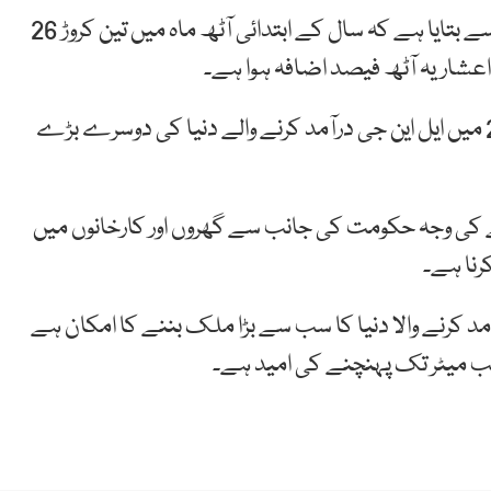
چینی خبررساں ادارے ژن ہوا نے کسٹم حکام کے حوالہ سے بتایا ہے کہ سال کے ابتدائی آٹھ ماہ میں تین کروڑ 26
گلوبل مارکیٹ انفارمیشن کمپنی کے مطابق چین 2017 میں ایل این جی درآمد کرنے والے دنیا کی دوسرے بڑے
افے کی وجہ حکومت کی جانب سے گھروں اور کارخانوں میں
رنا ہے۔
جاپان کا گیس درآمد کرنے والا دنیا کا سب سے بڑا ملک بننے کا امکان ہے