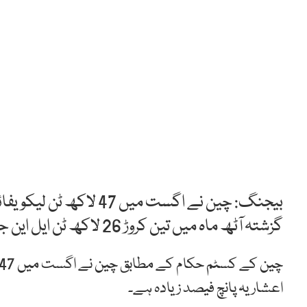
بیجنگ: چین نے اگست میں
گزشتہ آٹھ ماہ میں تین کروڑ 26 لاکھ ٹن ایل این جی درآمد کی گئی ہے۔
اعشاریہ پانچ فیصد زیادہ ہے۔