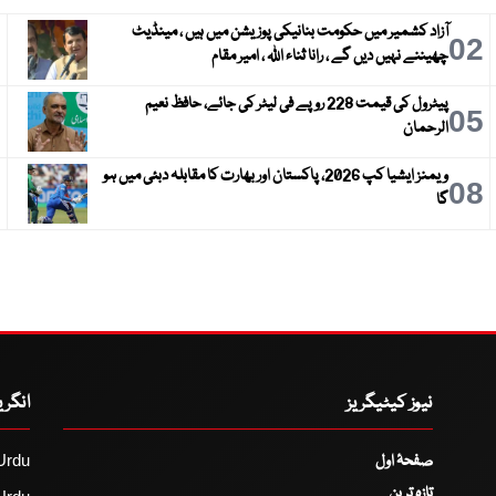
آزاد کشمیر میں حکومت بنانیکی پوزیشن میں ہیں ، مینڈیٹ
3
02
چھیننے نہیں دیں گے ، رانا ثناء اللہ ، امیر مقام
پیٹرول کی قیمت 228 روپے فی لیٹر کی جائے، حافظ نعیم
6
05
الرحمان
ویمنز ایشیا کپ 2026، پاکستان اور بھارت کا مقابلہ دبئی میں ہو
9
08
گا
نیوز کیٹیگریز
انگر
صفحۂ اول
Urdu
تازہ ترین