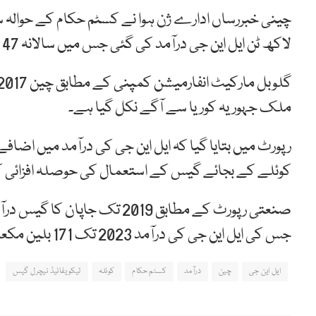
لاکھ ٹن ایل این جی درآمد کی گئی جس میں سالانہ 47 اعشاریہ آٹھ فیصد اضافہ ہوا ہے۔
ملک جہوریہ کوریا سے آگے نکل گیا ہے۔
رپورٹ میں بتایا گیا کہ ایل این جی کی درآمد میں اض
کوئلے کے بجائے گیس کے استعمال کی حوصلہ افزائی ک
صنعتی رپورٹ کے مطابق 2019 تک 
جس کی ایل این جی کی درآمد 2023 تک 171 بلین مکعب میٹر تک پہنچنے کی امید ہے۔
ایل این جی
چین
درآمد
کسٹم حکام
کوئلہ
لیکویفائیڈ نیچرل گیس