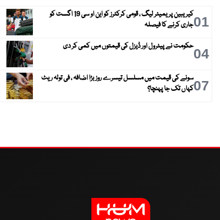
کیریبین پریمیئر لیگ ، قومی کرکٹرز کو این او سی 19 اگست کو
01
جاری کرنے کا فیصلہ
حکومت نے پیٹرول اور ڈیزل کی قیمتوں میں کمی کر دی
04
سونے کی قیمت میں مسلسل تیسرے روز بڑا اضافہ ، فی تولہ ریٹ
07
کہاں تک جا پہنچا؟