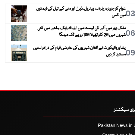
عوام کو جزوی ریلیف، پیٹرول، ڈیزل اور مٹی کے تیل کی قیمتوں
0
میں کمی
ملک بھر میں آٹے کی قیمت میں اضافہ، ایک ہفتے میں کئی
0
شہروں میں 20 کلو تھیلا 100 روپے تک مہنگا
پشاور ہائیکورٹ نے افغان شہریوں کی عارضی قیام کی درخواستیں
0
مسترد کر دیں
یزی سیکشنز
Pakistan News in 