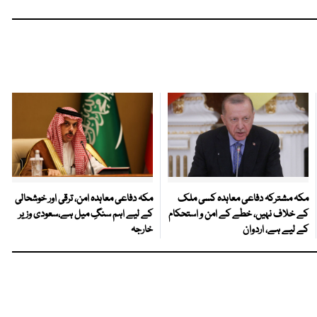
مکہ مشترکہ دفاعی معاہدہ کسی ملک
مکہ دفاعی معاہدہ امن، ترقی اور خوشحالی
کے خلاف نہیں، خطے کے امن و استحکام
کے لیے اہم سنگِ میل ہے،سعودی وزیر
کے لیے ہے، اردوان
خارجہ