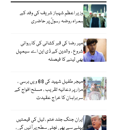
وزیر اعظم شہباز شریف کی وفد کے
ہمراہ روضہ رسولؐ پر حاضری
میر رضا کی قبر کشائی کی کارروائی
شروع ، والدین کے ڈی این اے سیمپل
بھی لینے کا فیصلہ
میجر طفیل شہید کی 68 ویں برسی ،
مزار پر دعائیہ تقریب ، مسلح افواج کے
سربراہان کا خراج عقیدت
ایران جنگ جلد ختم ، تیل کی قیمتیں
پہلے سے بھی نچلی سطح پر آئیں گی ،