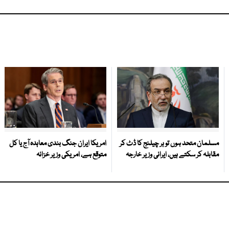
مسلمان متحد ہوں تو ہر چیلنج کا ڈٹ کر
امریکا ایران جنگ بندی معاہدہ آج یا کل
مقابلہ کر سکتے ہیں، ایرانی وزیر خارجہ
متوقع ہے، امریکی وزیر خزانہ