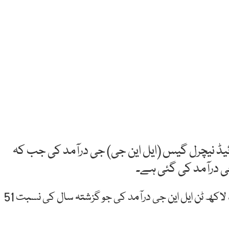
 47 لاکھ ٹن لیکویفائیڈ نیچرل گیس (ایل این جی) جی درآمد کی جب کہ
چین کے کسٹم حکام کے مطابق چین نے اگست میں 47 لاکھ ٹن ایل این جی درآمد کی جو گزشتہ سال کی نسبت 51