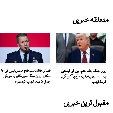
متعلقہ خبریں
فضائی طاقت سے فتح حاصل نہیں کی جا
ایران جنگ جلد ختم ، تیل کی قیمتیں
سکتی ، ایران جنگ سے نکلیں ، امریکی
پہلے سے بھی نچلی سطح پر آئیں گی ،
جنرل کا صدر ٹرمپ کو مشورہ
ڈونلڈ ٹرمپ
مقبول ترین خبریں