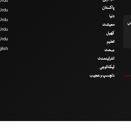
Urdu
پاکستان
Urdu
دنیا
Urdu
اس
معیشت
Urdu
کھیل
Urdu
تعلیم
lish
صحت
انٹرٹینمنٹ
ٹیکنالوجی
دلچسپ و عجیب
2017 - 2026 © All Copyrights Reserved