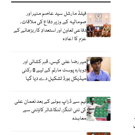
فیلڈ مارشل سید عاصم منیر اور
صومالیہ کے وزیر دفاع کی ملاقات،
دفاعی تعاون اور استعدادِ کار بڑھانے کے
عزم کا اعادہ
میر رضا علی کیس، قبر کشائی اور
دوبارہ پوسٹ مارٹم کے لیے 8 رکنی
میڈیکل بورڈ تشکیل دے دیا گیا
ٹیم سے ڈراپ ہونے کے بعد نعمان علی
کی نئی اننگز، لنکاشائر کاؤنٹی سے
معاہدہ