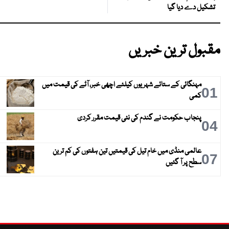
تشکیل دے دیا گیا
مقبول ترین خبریں
مہنگائی کے ستائے شہریوں کیلئے اچھی خبر، آٹے کی قیمت میں
01
کمی
پنجاب حکومت نے گندم کی نئی قیمت مقرر کردی
04
عالمی منڈی میں خام تیل کی قیمتیں تین ہفتوں کی کم ترین
07
سطح پر آ گئیں