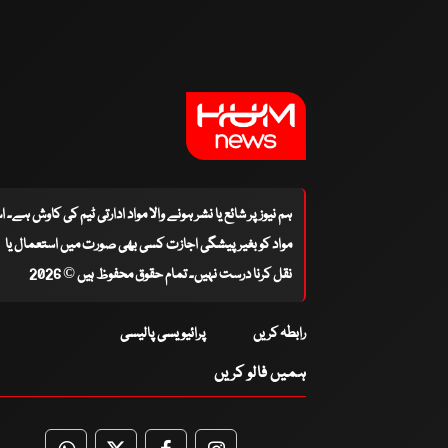
ہم نیوز پر شائع یا نشر ہونے والا مواد ادارتی ٹیم کی کاوش ہے۔ 
مواد کو بغیر پیشگی اجازت کسی بھی صورت میں استعمال یا
نقل کرنا درست نہیں۔ تمام حقوق محفوظ ہیں © 2026
رابطہ کریں
پرائیویسی پالیسی
ہمیں فالو کریں