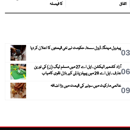
اتفاق
کا فیصلہ
پیٹرول مہنگا، ڈیزل سستا، حکومت نے نئی قیمتوں کا اعلان کر دیا
0
آزاد کشمیر الیکشن ، ایل اے 27 میں مسلم لیگ (ن) کی نورین
0
عارف ، ایل اے 28 میں پیپلز پارٹی کے بازل نقوی کامیاب
عالمی مارکیٹ میں سونے کی قیمت میں بڑا اضافہ
0