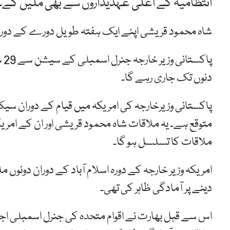
انتظامیہ کے اعلی عہدیداروں سے بھی ملیں گے۔
شاہ محمود قریشی اپنے ایک ہفتہ طویل دورے کے دور
پا
دنوں تک جاری رہے گا۔
پاکستانی وزیرخارجہ کی امریکہ میں قیام کے دوران سی
متوقع ہے۔ یہ ملاقات شاہ محمود قریشی اور ان کے امری
ملاقات کا تسلسل ہو گا۔
امریکہ وزیر خارجہ کے دورہ اسلام آباد کے دوران دونوں 
دینے پر آمادگی ظاہر کی تھی۔
اس سے قبل بھارت نے اقوام متحدہ کی جنرل اسمبلی اجل