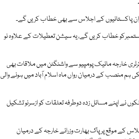
ان پاکستانیوں کے اجلاس سے بھی خطاب کریں گے۔
کستانی وزیر خارجہ جنرل اسمبلی کے سیشن سے 29 ستمبرکو خطاب کریں گے، یہ سیشن تعطیلات کے علاوہ نو
کرٹری خارجہ مائیک پومپیو سے واشنگٹن میں ملاقات بھی
کی ہم منصب کے درمیان رواں ماہ اسلام آباد میں ہونے والی
ملکوں نے اپنے مسائل زدہ دوطرفہ تعلقات کو ازسرنو تشکیل
اس کے موقع پر پاک بھارت وزرائے خارجہ کے درمیان