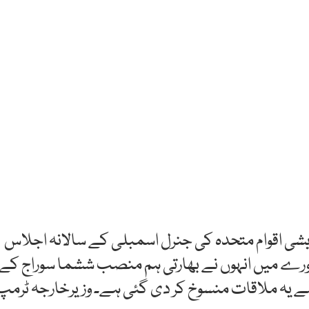
ریشی اقوام متحدہ کی جنرل اسمبلی کے سالانہ اجلاس
ورے میں انہوں نے بھارتی ہم منصب ششما سوراج کے
سے یہ ملاقات منسوخ کر دی گئی ہے۔ وزیرخارجہ ٹرمپ