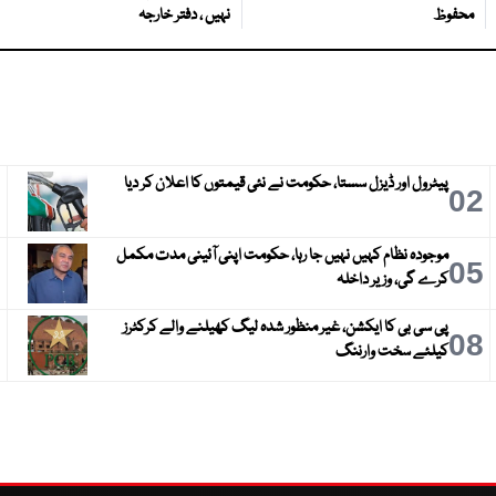
محفوظ
نہیں ، دفتر خارجہ
پیٹرول اور ڈیزل سستا، حکومت نے نئی قیمتوں کا اعلان کر دیا
3
02
موجودہ نظام کہیں نہیں جا رہا، حکومت اپنی آئینی مدت مکمل
6
05
کرے گی، وزیر داخلہ
پی سی بی کا ایکشن، غیر منظور شدہ لیگ کھیلنے والے کرکٹرز
9
08
کیلئے سخت وارننگ