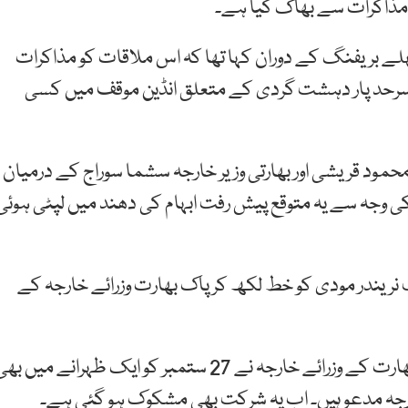
ہ مذاکرات سے بھاگ گیا ہے۔
لے بریفنگ کے دوران کہا تھا کہ اس ملاقات کو مذاکرات
 سرحد پار دہشت گردی کے متعلق انڈین موقف میں کسی
محمود قریشی اور بھارتی وزیر خارجہ سشما سوراج کے درمیان
کی وجہ سے یہ متوقع پیش رفت ابہام کی دھند میں لپٹی ہوئی
ریندر مودی کو خط لکھ کر پاک بھارت وزرائے خارجہ کے
بھارتی جریدے ہندوستان ٹائمز کے مطابق پاکستان اوربھارت کے وزرائے خارجہ نے 27 ستمبر کو ایک ظہرانے میں ب
جہ مدعو ہیں۔ اب یہ شرکت بھی مشکوک ہو گئی ہے۔