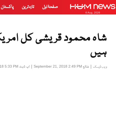
صفحۂ اول
تازہ ترین
پاکستان
6 Aug, 2026
شاہ محمود قریشی کل امریکہ
ہیں
|
شائع
|
اپ ڈیٹ
18 5:33 PM
September 21, 2018 2:49 PM
ویب ڈیسک