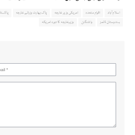
اسلام آباد
اقوام متحدہ
امریکی وزیر خارجہ
پاک بھارت وزرائے خارجہ
پاکستا
ہندوستان ٹائمز
واشنگٹن
وزیرخارجہ کا دورہ امریکہ