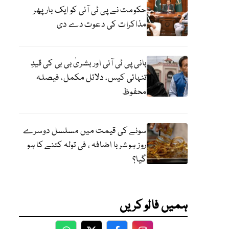
حکومت نے پی ٹی آئی کو ایک بارپھر
مذاکرات کی دعوت دے دی
بانی پی ٹی آئی اور بشریٰ بی بی کی قیدِ
تنہائی کیس، دلائل مکمل، فیصلہ
محفوظ
سونے کی قیمت میں مسلسل دوسرے
روز ہوشربا اضافہ ، فی تولہ کتنے کا ہو
گیا؟
ہمیں فالو کریں