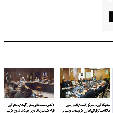
جائیکا کے صدر کی احسن اقبال سے
لاانفورسمنٹ انویسٹی گیشن سنٹر کے
ملاقات، ترقیاتی تعاون کو وسعت دینے پر
قیام کیلئے پائلٹ پراجیکٹ شروع کرنے