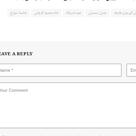
ن کے وزیر خارجہ
جنرل اسمبلی
دورہ امریکہ
شاہ محمود قریشی
ششما سوراج
EAVE A REPLY