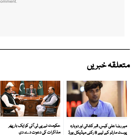
 comment.
متعلقہ خبریں
حکومت نے پی ٹی آئی کو ایک بارپھر
میر رضا علی کیس، قبر کشائی اور دوبارہ
مذاکرات کی دعوت دے دی
پوسٹ مارٹم کے لیے 8 رکنی میڈیکل بورڈ