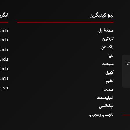
نیوز کیٹیگریز
انگر
صفحۂ اول
Urdu
تازہ ترین
Urdu
پاکستان
Urdu
دنیا
Urdu
اس
معیشت
Urdu
کھیل
Urdu
تعلیم
lish
صحت
انٹرٹینمنٹ
ٹیکنالوجی
دلچسپ و عجیب