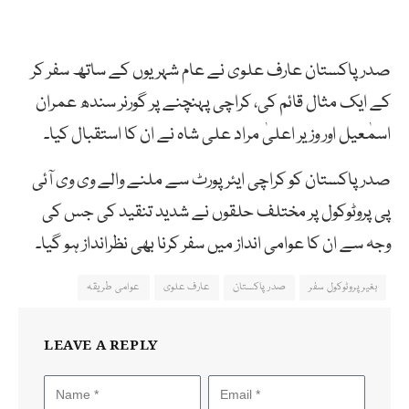
صدر پاکستان عارف علوی نے عام شہریوں کے ساتھ سفر کر
کے ایک مثال قائم کی، کراچی پہنچنے پر گورنر سندھ عمران
اسمٰعیل اور وزیر اعلیٰ مراد علی شاہ نے ان کا استقبال کیا۔
صدر پاکستان کو کراچی ایئر پورٹ سے ملنے والے وی وی آئی
پی پروٹوکول پر مختلف حلقوں نے شدید تنقید کی جس کی
وجہ سے ان کا عوامی انداز میں سفر کرنا بھی نظرانداز ہو گیا۔
بغیر پروٹوکول سفر
صدر پاکستان
عارف علوی
عوامی طریقہ
LEAVE A REPLY