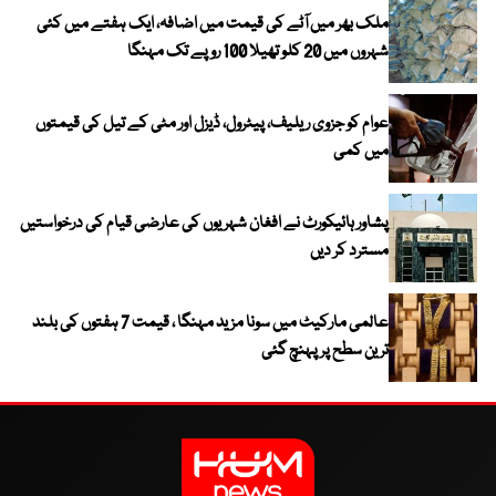
ملک بھر میں آٹے کی قیمت میں اضافہ، ایک ہفتے میں کئی
شہروں میں 20 کلو تھیلا 100 روپے تک مہنگا
عوام کو جزوی ریلیف، پیٹرول، ڈیزل اور مٹی کے تیل کی قیمتوں
میں کمی
پشاور ہائیکورٹ نے افغان شہریوں کی عارضی قیام کی درخواستیں
مسترد کر دیں
عالمی مارکیٹ میں سونا مزید مہنگا ، قیمت 7 ہفتوں کی بلند
ترین سطح پر پہنچ گئی