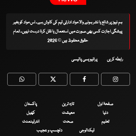
ہم نیوز پر شائع یا نشر ہونے والا مواد ادارتی ٹیم کی کاوش ہے۔ اس مواد کو بغیر
پیشگی اجازت کسی بھی صورت میں استعمال یا نقل کرنا درست نہیں۔ تمام
حقوق محفوظ ہیں © 2026
رابطہ کریں
پرائیویسی پالیسی
WhatsApp
Twitter
Facebook
Faceboo
صفحۂ اول
تازہ ترین
پاکستان
دنیا
معیشت
کھیل
تعلیم
صحت
انٹرٹینمنٹ
ٹیکنالوجی
دلچسپ و عجیب