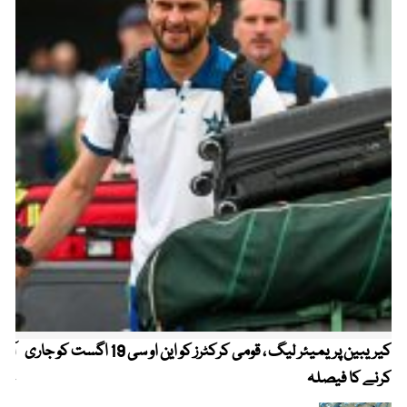
کیریبین پریمیئر لیگ ، قومی کرکٹرز کو این او سی 19 اگست کو جاری
آز
کرنے کا فیصلہ
چھی