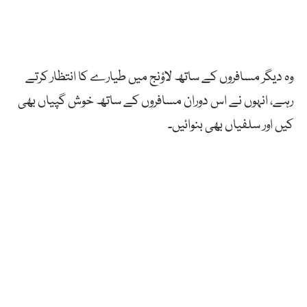
وہ دیگر مسافروں کے ساتھ لاؤنج میں طیارے کا انتظار کرتے
رہے، انہوں نے اس دوران مسافروں کے ساتھ خوش گپیاں بھی
کیں اور سلفیاں بھی بنوائیں۔