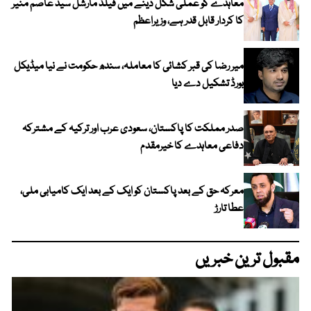
معاہدے کو عملی شکل دینے میں فیلڈ مارشل سید عاصم منیر
کا کردار قابل قدر ہے، وزیراعظم
میر رضا کی قبر کشائی کا معاملہ، سندھ حکومت نے نیا میڈیکل
بورڈ تشکیل دے دیا
صدر مملکت کا پاکستان، سعودی عرب اور ترکیہ کے مشترکہ
دفاعی معاہدے کا خیرمقدم
معرکہ حق کے بعد پاکستان کو ایک کے بعد ایک کامیابی ملی،
عطا تارڑ
مقبول ترین خبریں