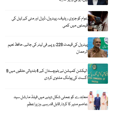
عوام کو جزوی ریلیف، پیٹرول، ڈیزل اور مٹی کے تیل کی
قیمتوں میں کمی
پیٹرول کی قیمت 228 روپے فی لیٹر کی جائے، حافظ نعیم
الرحمان
الیکشن کمیشن نے بلوچستان کے 4 بلدیاتی حلقوں میں 9
اگست کی پولنگ ملتوی کردی
معاہدے کو عملی شکل دینے میں فیلڈ مارشل سید
عاصم منیر کا کردار قابل قدر ہے، وزیراعظم