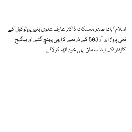
اسلام آباد: صدر مملکت ڈاکٹر عارف علوی بغیر پروٹوکول کے
نجی پرواز ای آر 503 کے ذریعے کراچی پہنچ گئے اور بیگیج
کاؤنٹر تک اپنا سامان بھی خود اٹھا کر لائے۔