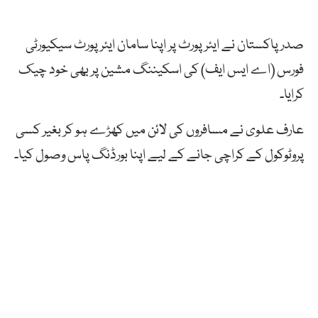
صدر پاکستان نے ایئرپورٹ پر اپنا سامان ایئرپورٹ سیکیورٹی
فورس (اے ایس ایف) کی اسکیننگ مشین پر بھی خود چیک
کرایا۔
عارف علوی نے مسافروں کی لائن میں کھڑے ہو کر بغیر کسی
پروٹوکول کے کراچی جانے کے لیے اپنا بورڈنگ پاس وصول کیا۔