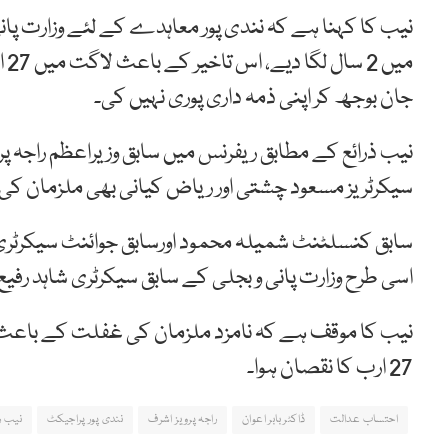
نیب کا کہنا ہے کہ نندی پور معاہدے کے لئے وزارت پانی
می
جان بوجھ کر اپنی ذمہ داری پوری نہیں کی۔
نیب ذرائع کے مطابق ریفرنس میں سابق وزیراعظم راجہ پرو
سیکرٹریز مسعود چشتی اور ریاض کیانی بھی ملزمان کی
سابق کنسلٹنٹ شمیلہ محمود اورسابق جوائنٹ سیکرٹری
اسی طرح وزارت پانی و بجلی کے سابق سیکرٹری شاہد رفیع
نیب کا موقف ہے کہ نامزد ملزمان کی غفلت کے باعث 
27 ارب کا نقصان ہوا۔
احتساب عدالت
ڈاکٹر بابر اعوان
راجہ پرویز اشرف
نندی پور پراجیکٹ
نیب ر