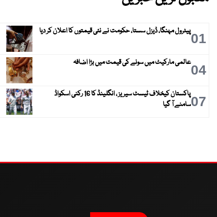
پیٹرول مہنگا، ڈیزل سستا، حکومت نے نئی قیمتوں کا اعلان کر دیا
01
عالمی مارکیٹ میں سونے کی قیمت میں بڑا اضافہ
04
پاکستان کیخلاف ٹیسٹ سیریز ، انگلینڈ کا 16 رکنی اسکواڈ
07
سامنے آ گیا