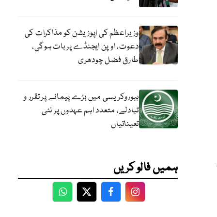
وزیراعظم کی اپوزیشن کو مذاکرات کی
دعوت، اوپن ایجنڈے پر بات ہوگی،
طارق فضل چودھری
بیوروکریسی میں بڑے پیمانے پر تقرر و
تبادلے، متعدد اہم عہدوں پر نئی
تعیناتیاں
ہمیں فالو کریں
WhatsApp
Twitter
Facebook
Facebook