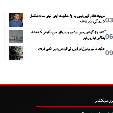
موجودہ نظام کہیں نہیں جا رہا، حکومت اپنی آئینی مدت مکمل
0
کرے گی، وزیر داخلہ
آئندہ 48 گھنٹوں میں بارشوں اور دریاؤں میں طغیانی کا خدشہ،
0
ہنگامی تیاریاں تیز
حکومت نے پیٹرول اور ڈیزل کی قیمتوں میں کمی کر دی
0
یزی سیکشنز