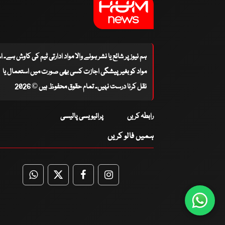
ہم نیوز پر شائع یا نشر ہونے والا مواد ادارتی ٹیم کی کاوش ہے۔ 
مواد کو بغیر پیشگی اجازت کسی بھی صورت میں استعمال یا
نقل کرنا درست نہیں۔ تمام حقوق محفوظ ہیں © 2026
رابطہ کریں
پرائیویسی پالیسی
ہمیں فالو کریں
WhatsApp
Twitter
Facebook
Facebook