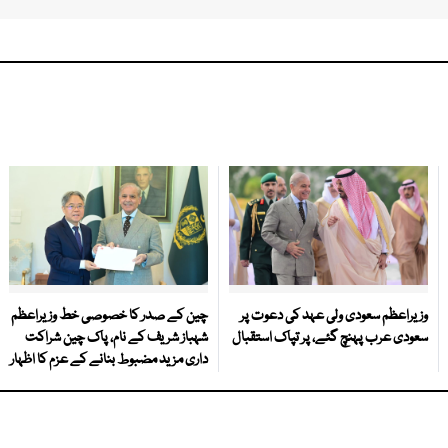
وزیراعظم سعودی ولی عہد کی دعوت پر
چین کے صدر کا خصوصی خط وزیراعظم
سعودی عرب پہنچ گئے، پر تپاک استقبال
شہباز شریف کے نام، پاک چین شراکت
داری مزید مضبوط بنانے کے عزم کا اظہار