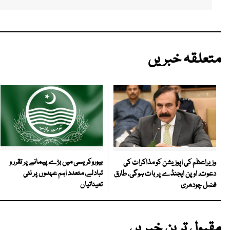
متعلقہ خبریں
بیوروکریسی میں بڑے پیمانے پر تقرر و
وزیراعظم کی اپوزیشن کو مذاکرات کی
تبادلے، متعدد اہم عہدوں پر نئی
دعوت، اوپن ایجنڈے پر بات ہوگی، طارق
تعیناتیاں
فضل چودھری
مقبول ترین خبریں