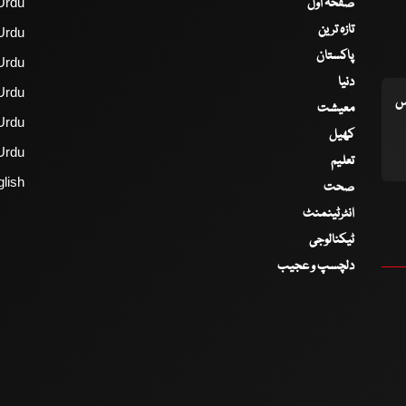
صفحۂ اول
Urdu
تازہ ترین
Urdu
پاکستان
Urdu
دنیا
Urdu
اس
معیشت
Urdu
کھیل
Urdu
تعلیم
lish
صحت
انٹرٹینمنٹ
ٹیکنالوجی
دلچسپ و عجیب