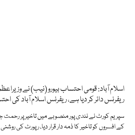
اسلام آباد: قومی احتساب بیورو (نیب) نے وزیراعظم
ریفرنس دائر کر دیا ہے، ریفرنس اسلام آباد کی اح
سپریم کورٹ نے نندی پور منصوبے میں تاخیر پر رحمت ج
کے افسروں کو تاخیر کا ذمہ دار قرار دیا، رپورٹ کی روشنی 