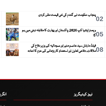
پنجاب حکومت نے گندم کی نئی قیمت مقرر کردی
3
02
ویمنز ایشیا کپ 2026، پاکستان اور بھارت کا مقابلہ دبئی میں ہو
6
05
گا
فیلڈ مارشل سید عاصم منیر اور صومالیہ کے وزیر دفاع کی
9
08
ملاقات، دفاعی تعاون اور استعدادِ کار بڑھانے کے عزم کا اعادہ
نیوز کیٹیگریز
انگر