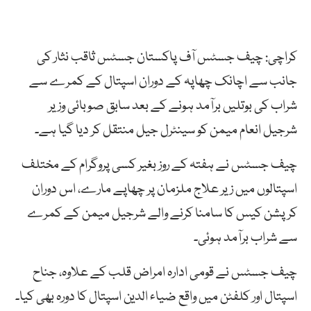
کراچی: چیف جسٹس آف پاکستان جسٹس ثاقب نثار کی
جانب سے اچانک چھاپہ کے دوران اسپتال کے کمرے سے
شراب کی بوتلیں برآمد ہونے کے بعد سابق صوبائی وزیر
شرجیل انعام میمن کو سینٹرل جیل منتقل کر دیا گیا ہے۔
چیف جسٹس نے ہفتہ کے روز بغیر کسی پروگرام کے مختلف
اسپتالوں میں زیر علاج ملزمان پر چھاپے مارے، اس دوران
کرپشن کیس کا سامنا کرنے والے شرجیل میمن کے کمرے
سے شراب برآمد ہوئی۔
چیف جسٹس نے قومی ادارہ امراض قلب کے علاوہ، جناح
اسپتال اور کلفٹن میں واقع ضیاء الدین اسپتال کا دورہ بھی کیا۔