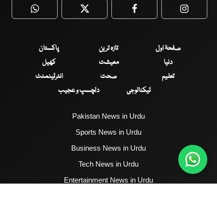
WhatsApp
Twitter
Facebook
Faceboo
صفحۂ اول
تازہ ترین
پاکستان
دنیا
معیشت
کھیل
تعلیم
صحت
انٹرٹینمنٹ
ٹیکنالوجی
دلچسپ و عجیب
Pakistan News in Urdu
Sports News in Urdu
Business News in Urdu
Tech News in Urdu
Entertainment News in Urdu
Health News in Urdu
Hum News English