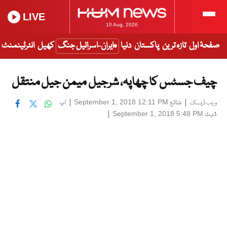
LIVE
10 Aug, 2026
صفحۂ اول
تازہ ترین
پاکستان
دنیا
ایران-اسرائیل جنگ
کھیل
انٹرٹینمنٹ
چیف جسٹس کا چھاپہ، شرجیل میمن جیل منتقل
|
شائع
|
اپ
September 1, 2018 12:11 PM
ویب ڈیسک
ڈیٹ
|
September 1, 2018 5:48 PM