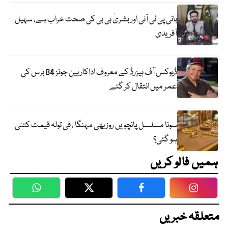
بانی پی ٹی آئی اور بشریٰ بی بی کی صحت خراب ہے، سہیل
آفریدی
ڈیوکس آف ہیزرڈ کے معروف اداکار بین جونز 84 برس کی
عمر میں انتقال کر گئے
سونا مسلسل پانچویں روز بھی مہنگا ، فی تولہ قیمت کتنی
ہو گئی؟
ہمیں فالو کریں
WhatsApp
Twitter
Facebook
Faceboo
متعلقہ خبریں