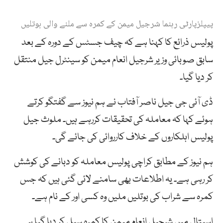
پیپلزپارٹی رہنما شرجیل میمن کے کمرہ سے ملنے والی بوتلیں
پولیس ذرائع کا کہنا ہے کہ چیف جسٹس کے دورہ کے بعد
سابق صوبائی وزیر شرجیل انعام میمن کو سینٹرل جیل منتقل
کر دیا گیا۔
ڈی آئی جی جیل ناصر آفتاب نے ہم نیوز سے گفتگو کرتے
ہوئے کہا کہ معاملہ کی تحقیقات کررہے ہیں۔ ملوث جیل
پولیس اہلکاروں کے خلاف کارروائی کی جائے گی۔
ہم نیوز کے مطابق کراچی پولیس معاملہ کو دبانے کی کوشش
کر رہی ہے۔ یہ اطلاعات بھی سامنے لائی گئی ہیں کہ جس
کمرہ سے شراب کی بوتلیں ملیں وہ کسی اور کے نام ہے۔
اسپتال میں شرجیل انعام میمن کا کمرہ سیل کر دیا گیا ہے۔