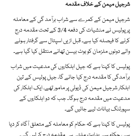
شرجیل میمن کے خلاف مقدمہ
شرجیل میمن کے کمرے سے شراب برآمد گی کے معاملہ
پر پولیس نے منشیات کی دفعہ 3/4 کے تحت مقدمہ درج
کرنے کا فیصلہ کیا ہے۔ قبل ازیں اسپتال سے گرفتار ہونے
والے دونوں ملزمان کو بوٹ بیسن تھانے منتقل کیا گیا ہے۔
پولیس کا کہنا ہے کہ جیل اہلکاروں کی مدعیت میں شراب
برآمدگی کا مقدمہ درج کیا جائے گا، جیل پولیس کے تین
اہلکار شرجیل میمن کی ڈیوٹی پر مامور تھے، ایک اہلکار کی
مدعیت میں مقدمہ درج ہوگا۔ جب کہ دو اہلکاروں کے
سپورٹنگ بیانات لیے جائیں گے۔
پولیس کا کہنا ہے کہ حکام کو معاملہ کے متعلق آگاہ کر دیا
ہے، حکام سے ہدایت ملتے ہی مقدمہ درج کر لیں گے۔