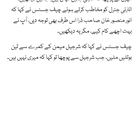
اٹارنی جنرل کو مخاطب کرتے ہوئے چیف جسٹس نے کہا کہ
انور منصور خان صاحب ذرا اس طرف بھی توجہ دیں، آپ نے
بہت اچھے کام کیے، مگر یہ دیکھیں۔
چیف جسٹس نے کہا کہ شرجیل میمن کے کمرے سے تین
بوتلیں ملیں، جب شرجیل سے پوچھا تو کہا کہ میری نہیں ہیں۔