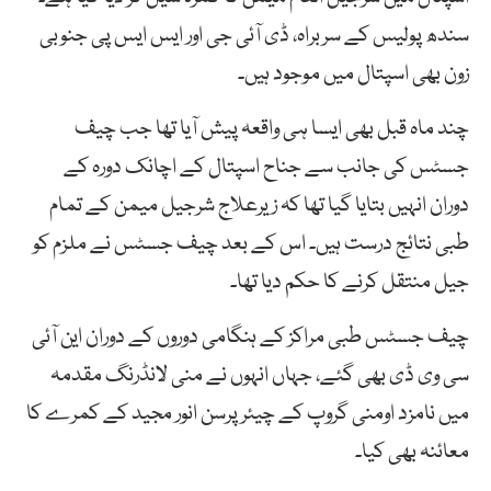
سندھ پولیس کے سربراہ، ڈی آئی جی اور ایس ایس پی جنوبی
زون بھی اسپتال میں موجود ہیں۔
چند ماہ قبل بھی ایسا ہی واقعہ پیش آیا تھا جب چیف
جسٹس کی جانب سے جناح اسپتال کے اچانک دورہ کے
دوران انہیں بتایا گیا تھا کہ زیرعلاج شرجیل میمن کے تمام
طبی نتائج درست ہیں۔ اس کے بعد چیف جسٹس نے ملزم کو
جیل منتقل کرنے کا حکم دیا تھا۔
چیف جسٹس طبی مراکز کے ہنگامی دوروں کے دوران این آئی
سی وی ڈی بھی گئے، جہاں انہوں نے منی لانڈرنگ مقدمہ
میں نامزد اومنی گروپ کے چیئرپرسن انور مجید کے کمرے کا
معائنہ بھی کیا۔