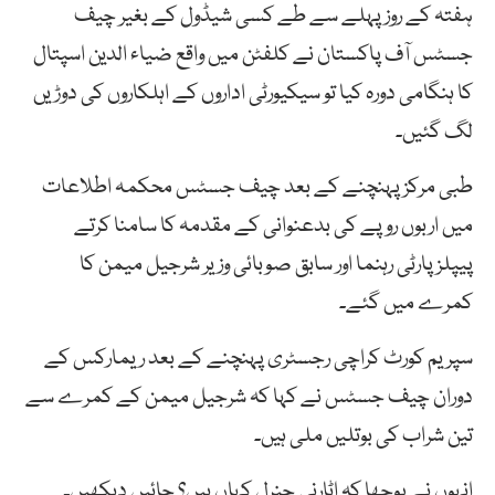
ہفتہ کے روز پہلے سے طے کسی شیڈول کے بغیر چیف
جسٹس آف پاکستان نے کلفٹن میں واقع ضیاء الدین اسپتال
کا ہنگامی دورہ کیا تو سیکیورٹی اداروں کے اہلکاروں کی دوڑیں
لگ گئیں۔
طبی مرکز پہنچنے کے بعد چیف جسٹس محکمہ اطلاعات
میں اربوں روپے کی بدعنوانی کے مقدمہ کا سامنا کرتے
پیپلزپارٹی رہنما اور سابق صوبائی وزیر شرجیل میمن کا
کمرے میں گئے۔
سپریم کورٹ کراچی رجسٹری پہنچنے کے بعد ریمارکس کے
دوران چیف جسٹس نے کہا کہ شرجیل میمن کے کمرے سے
تین شراب کی بوتلیں ملی ہیں۔
انہوں نے پوچھا کہ اٹارنی جنرل کہاں ہیں؟ جائیں دیکھیں۔