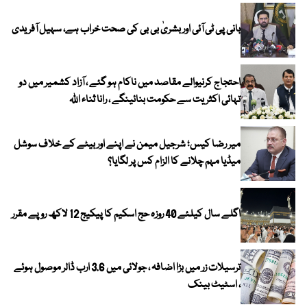
بانی پی ٹی آئی اور بشریٰ بی بی کی صحت خراب ہے، سہیل آفریدی
احتجاج کرنیوالے مقاصد میں ناکام ہو گئے ، آزاد کشمیر میں دو
تہائی اکثریت سے حکومت بنائینگے ، رانا ثناء اللہ
میر رضا کیس؛ شرجیل میمن نے اپنے اور بیٹے کے خلاف سوشل
میڈیا مہم چلانے کا الزام کس پر لگایا؟
اگلے سال کیلئے 40 روزہ حج اسکیم کا پیکیج 12 لاکھ روپے مقرر
ترسیلات زر میں بڑا اضافہ ، جولائی میں 3.6 ارب ڈالر موصول ہوئے
، اسٹیٹ بینک