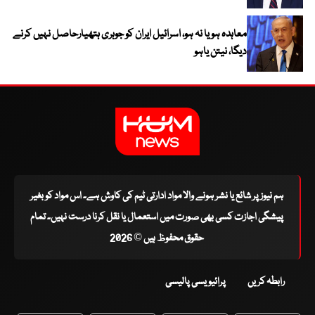
معاہدہ ہو یا نہ ہو، اسرائیل ایران کو جوہری ہتھیارحاصل نہیں کرنے
دیگا، نیتن یاہو
ہم نیوز پر شائع یا نشر ہونے والا مواد ادارتی ٹیم کی کاوش ہے۔ اس مواد کو بغیر
پیشگی اجازت کسی بھی صورت میں استعمال یا نقل کرنا درست نہیں۔ تمام
حقوق محفوظ ہیں © 2026
رابطہ کریں
پرائیویسی پالیسی