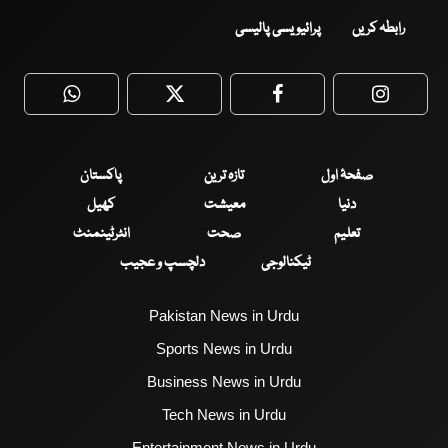
رابطہ کریں
پرائیویسی پالیسی
WhatsApp
Twitter
Facebook
Faceboo
صفحۂ اول
تازہ ترین
پاکستان
دنیا
معیشت
کھیل
تعلیم
صحت
انٹرٹینمنٹ
ٹیکنالوجی
دلچسپ و عجیب
Pakistan News in Urdu
Sports News in Urdu
Business News in Urdu
Tech News in Urdu
Entertainment News in Urdu