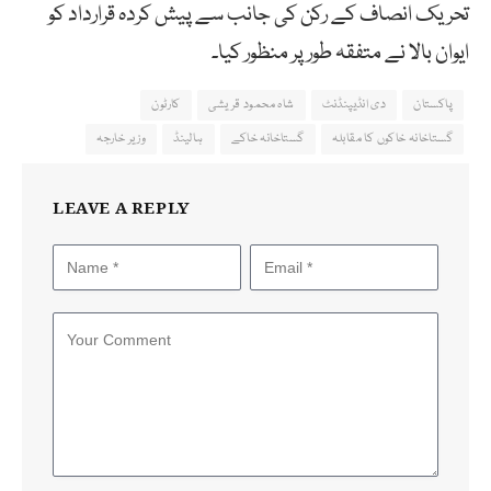
تحریک انصاف کے رکن کی جانب سے پیش کردہ قرارداد کو
ایوان بالا نے متفقہ طور پر منظور کیا۔
پاکستان
دی انڈیپنڈنٹ
شاہ محمود قریشی
کارٹون
گستاخانہ خاکوں کا مقابلہ
گستاخانہ خاکے
ہالینڈ
وزیر خارجہ
LEAVE A REPLY