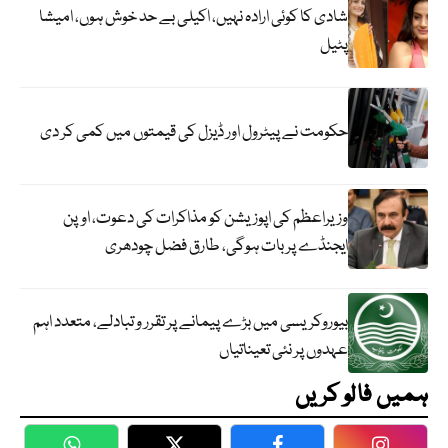
شادی کا کوئی ارادہ نہیں، اکیلی بے حد خوش ہوں، امیشا
پٹیل
حکومت نے پیٹرول اور ڈیزل کی قیمتوں میں کمی کر دی
وزیراعظم کی اپوزیشن کو مذاکرات کی دعوت، اوپن
ایجنڈے پر بات ہوگی، طارق فضل چودھری
بیوروکریسی میں بڑے پیمانے پر تقرر و تبادلے، متعدد اہم
عہدوں پر نئی تعیناتیاں
ہمیں فالو کریں