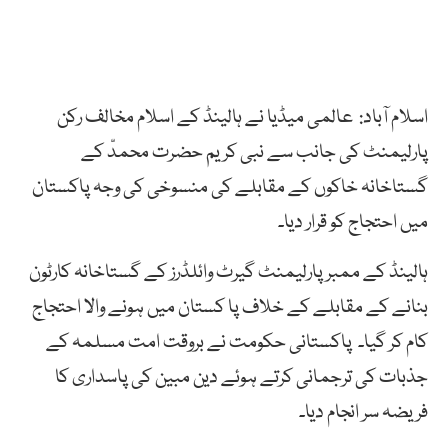
اسلام آباد: عالمی میڈیا نے ہالینڈ کے اسلام مخالف رکن
پارلیمنٹ کی جانب سے نبی کریم حضرت محمدّ کے
گستاخانہ خاکوں کے مقابلے کی منسوخی کی وجہ پاکستان
میں احتجاج کو قرار دیا۔
ہالینڈ
کے
ممبر
پارلیمنٹ
گیرٹ
وائلڈرز
کے
گستاخانہ
کارٹون
بنانے
کے
مقابلے کے خلاف پا کستان میں ہونے والا
احتجاج
کام
کر
گیا۔
پاکستانی
حکومت
نے
بروقت
امت
مسلمہ
کے
جذبات
کی
ترجمانی
کرتے
ہوئے
دین
مبین
کی
پاسداری
کا
فریضہ
سر
انجام
دیا۔