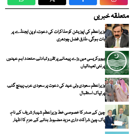
WhatsApp
Twitter
Facebook
Faceboo
متعلقہ خبریں
وزیراعظم کی اپوزیشن کو مذاکرات کی دعوت، اوپن ایجنڈے پر
بات ہوگی، طارق فضل چودھری
بیوروکریسی میں بڑے پیمانے پر تقرر و تبادلے، متعدد اہم عہدوں
پر نئی تعیناتیاں
وزیراعظم سعودی ولی عہد کی دعوت پر سعودی عرب پہنچ گئے،
پر تپاک استقبال
چین کے صدر کا خصوصی خط وزیراعظم شہباز شریف کے نام،
پاک چین شراکت داری مزید مضبوط بنانے کے عزم کا اظہار