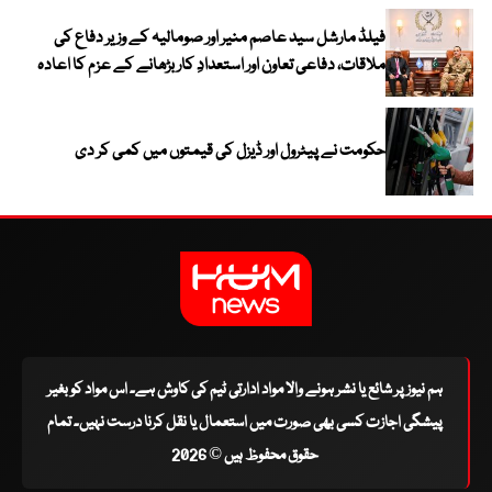
فیلڈ مارشل سید عاصم منیر اور صومالیہ کے وزیر دفاع کی
ملاقات، دفاعی تعاون اور استعدادِ کار بڑھانے کے عزم کا اعادہ
حکومت نے پیٹرول اور ڈیزل کی قیمتوں میں کمی کر دی
ہم نیوز پر شائع یا نشر ہونے والا مواد ادارتی ٹیم کی کاوش ہے۔ اس مواد کو بغیر
پیشگی اجازت کسی بھی صورت میں استعمال یا نقل کرنا درست نہیں۔ تمام
حقوق محفوظ ہیں © 2026