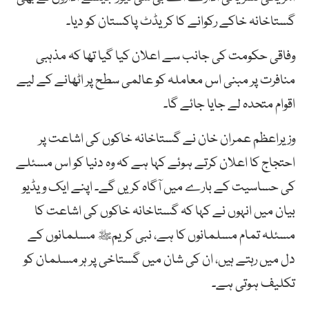
گستاخانہ
خاکے
رکوانے
کا
کریڈٹ
پاکستان
کو
دیا۔
وفاقی حکومت کی جانب سے اعلان کیا گیا تھا کہ مذہبی
منافرت پر مبنی اس معاملہ کو عالمی سطح پر اٹھانے کے لیے
اقوام متحدہ لے جایا جائے گا۔
وزیراعظم عمران خان نے گستاخانہ خاکوں کی اشاعت پر
احتجاج کا اعلان کرتے ہوئے کہا ہے کہ وہ دنیا کو اس مسئلے
کی حساسیت کے بارے میں آگاہ کریں گے۔ اپنے ایک ویڈیو
بیان میں انہوں نے کہا کہ گستاخانہ خاکوں کی اشاعت کا
مسئلہ تمام مسلمانوں کا ہے، نبی کریمﷺ مسلمانوں کے
دل میں رہتے ہیں، ان کی شان میں گستاخی پر ہر مسلمان کو
تکلیف ہوتی ہے۔