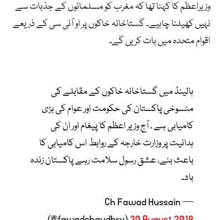
وزیراعظم کا کہنا تھا کہ مغرب کو مسلمانوں کے جذبات سے
نہیں کھیلنا چاہیے۔ گستاخانہ خاکوں پر او آئی سی کے ذریعے
اقوام متحدہ میں بات کریں گے۔
ہالینڈ میں گستاخانہ خاکوں کے مقابلے کی
منسوخی پاکستان کی حکومت اور عوام کی بڑی
کامیابی ہے ، آج وزیر اعظم کا پیغام اور ان کی
ہدائیت پر وزارت خارجہ کے روابط اس کامیابی کا
باعث بنے، عشق رسول سلامت رہے پاکستان زندہ
باد۔
— Ch Fawad Hussain
(@fawadchaudhry)
30 August 2018