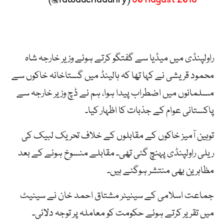
راولپنڈی
میں
میڈیا
سے
گفتگو
کرتے
ہوئے
وزیر
خارجہ
شاہ
محمود
قریشی
نے
کہا
تھا
کہ
ہالینڈ
میں
گستاخانہ
خاکوں
سے
مسلمانوں
میں
اضطراب
پیدا
ہوا،
ہم
نے
ڈچ
وزیر
خارجہ
سے
پاکستانی
عوام
کے
جذبات
کا
اظہار
کیا۔
تو
ہین
آمیز
خاکوں
کے
مقابلوں
کے
خلاف
تحریک
لبیک
کی
ریلی
راولپنڈی
پہنچ
گئی
تھی۔
مقابلے
منسوخ
ہونے
کے
بعد
مظاہرین
بھی
منتشر
ہوگئے
ہیں۔
جماعت اسلامی کے سینیٹر مشتاق احمد خان نے سینیٹ
میں تقریر کرتے ہوئے حکومت کو معاملہ پر توجہ دلائی۔