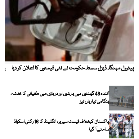
پیٹرول مہنگا، ڈیزل سستا، حکومت نے نئی قیمتوں کا اعلان کر دیا
پنج
آئندہ 48 گھنٹوں میں بارشوں اور دریاؤں میں طغیانی کا خدشہ،
ہنگامی تیاریاں تیز
پاکستان کیخلاف ٹیسٹ سیریز ، انگلینڈ کا 16 رکنی اسکواڈ
سامنے آ گیا