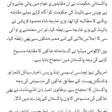
پاکستانی حکومت
نے
ان
مقابلوں
پر
عوام
میں
پائی
جانے
والی
بے
چینی
سے
ہالینڈ
کی
حکومت
کو
آگاہ
کرتے
ہوئے
مقابلہ
روکنے
کا
مطالبہ
کیا
تھا۔ وزیر خارجہ شاہ محمود قریشی نے
ہالینڈ کے وزیر خارجہ سے رابطہ کیا۔ اور اس معاملے پر او آئی
سی کا اجلاس بلانے کے لئے ممبر ملکوں سے بھی رابطہ کیا۔
بین
الاقوامی
میڈیا
نے
گستاخانہ
خاکوں
کا
مقابلہ
منسوخ
کرنے
کی
وجہ
پاکستان
میں
احتجاج
بتایا
ہے۔
ا
مریکی
نیوز
ایجنسی
ایسوسی
ایٹڈ
پریس
،اخبار
سیاٹل
ٹائمز
اور
واشنگٹن
پوسٹ
کے
مطابق
خاکوں
کی
منسوخی
کی
وجہ
پاکستان
کا
احتجاج
ہے۔ بر
طانوی
اخبار
دی
انڈیپنڈنٹ
نے
بھی
خاکوں
کی
منسوخی
کا
وزن
پاکستان
کے
پلڑے
میں
ڈالا
۔
امریکی نشریاتی ادارے اے
بی
سی
نیوز
جیسے
اداروں
نے
بھی