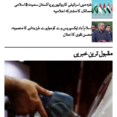
غزہ میں اسرائیلی کارروائیوں پر پاکستان سمیت 8 اسلامی
ممالک کا مشترکہ اعلامیہ
اسلام آباد ایکسپریس وے کو موٹروے طرز بنانے کا منصوبہ،
محسن نقوی کا اعلان
مقبول ترین خبریں