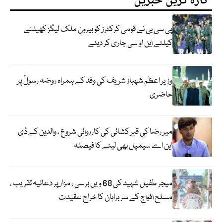
تازہ ترین خبریں
پی سی بی نے قومی کرکٹرز کو بیرون ملک لیگز کھیلنے
کیلئے این او سی جاری کر دیئے
وزیر اعظم شہباز شریف کی وفد کے ہمراہ روضہ رسولؐ پر
حاضری
میر رضا کی قبر کشائی کی کارروائی شروع ، والدین کے ڈی
این اے سیمپل بھی لینے کا فیصلہ
میجر طفیل شہید کی 68 ویں برسی ، مزار پر دعائیہ تقریب ،
مسلح افواج کے سربراہان کا خراج عقیدت