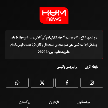
ہم نیوز پر شائع یا نشر ہونے والا مواد ادارتی ٹیم کی کاوش ہے۔ اس مواد کو بغیر
پیشگی اجازت کسی بھی صورت میں استعمال یا نقل کرنا درست نہیں۔ تمام
حقوق محفوظ ہیں © 2026
رابطہ کریں
پرائیویسی پالیسی
WhatsApp
Twitter
Facebook
Faceboo
صفحۂ اول
تازہ ترین
پاکستان