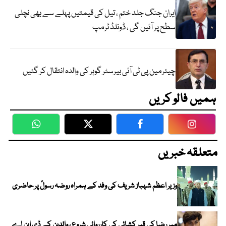
ایران جنگ جلد ختم ، تیل کی قیمتیں پہلے سے بھی نچلی
سطح پر آئیں گی ، ڈونلڈ ٹرمپ
چیئرمین پی ٹی آئی بیرسٹر گوہر کی والدہ انتقال کر گئیں
ہمیں فالو کریں
WhatsApp
Twitter
Facebook
Faceboo
متعلقہ خبریں
وزیر اعظم شہباز شریف کی وفد کے ہمراہ روضہ رسولؐ پر حاضری
میر رضا کی قبر کشائی کی کارروائی شروع ، والدین کے ڈی این اے