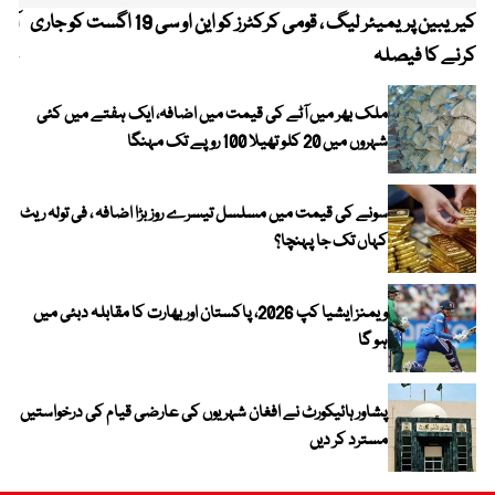
کیریبین پریمیئر لیگ ، قومی کرکٹرز کو این او سی 19 اگست کو جاری
آز
کرنے کا فیصلہ
چھی
ملک بھر میں آٹے کی قیمت میں اضافہ، ایک ہفتے میں کئی
شہروں میں 20 کلو تھیلا 100 روپے تک مہنگا
سونے کی قیمت میں مسلسل تیسرے روز بڑا اضافہ ، فی تولہ ریٹ
کہاں تک جا پہنچا؟
ویمنز ایشیا کپ 2026، پاکستان اور بھارت کا مقابلہ دبئی میں
ہو گا
پشاور ہائیکورٹ نے افغان شہریوں کی عارضی قیام کی درخواستیں
مسترد کر دیں