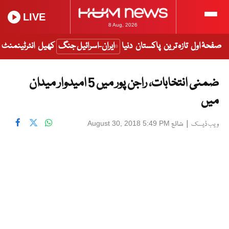
LIVE
8 Aug, 2026
صفحۂ اول
تازہ ترین
پاکستان
دنیا
ایران-اسرائیل جنگ
کھیل
انٹرٹینمنٹ
ضمنی انتخابات، راجن پور میں 5 امیدوار میدان
میں
|
شائع
August 30, 2018 5:49 PM
ویب ڈیسک