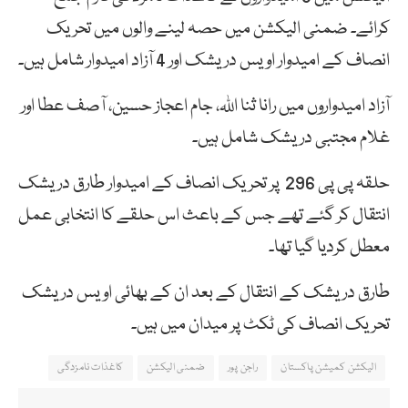
کرائے۔ ضمنی الیکشن میں حصہ لینے والوں میں تحریک
انصاف کے امیدوار اویس دریشک اور 4 آزاد امیدوار شامل ہیں۔
آزاد امیدواروں میں رانا ثنا اللہ، جام اعجاز حسین، آصف عطا اور
غلام مجتبی دریشک شامل ہیں۔
حلقہ پی پی 296 پر تحریک انصاف کے امیدوار طارق دریشک
انتقال کر گئے تھے جس کے باعث اس حلقے کا انتخابی عمل
معطل کردیا گیا تھا۔
طارق دریشک کے انتقال کے بعد ان کے بھائی اویس دریشک
تحریک انصاف کی ٹکٹ پر میدان میں ہیں۔
الیکشن کمیشن پاکستان
راجن پور
ضمنی الیکشن
کاغذات نامزدگی