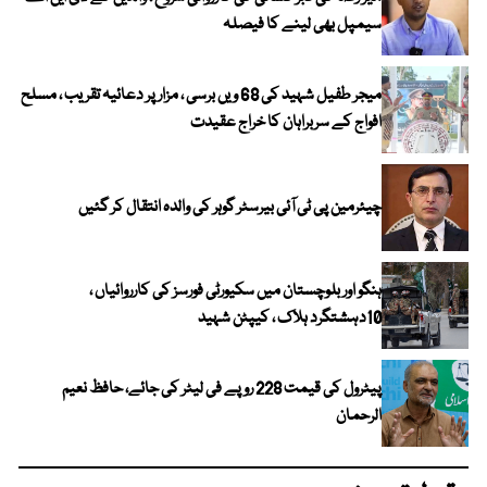
سیمپل بھی لینے کا فیصلہ
میجر طفیل شہید کی 68 ویں برسی ، مزار پر دعائیہ تقریب ، مسلح
افواج کے سربراہان کا خراج عقیدت
چیئرمین پی ٹی آئی بیرسٹر گوہر کی والدہ انتقال کر گئیں
ہنگو اور بلوچستان میں سکیورٹی فورسز کی کارروائیاں ،
10دہشتگرد ہلاک ، کیپٹن شہید
پیٹرول کی قیمت 228 روپے فی لیٹر کی جائے، حافظ نعیم
الرحمان