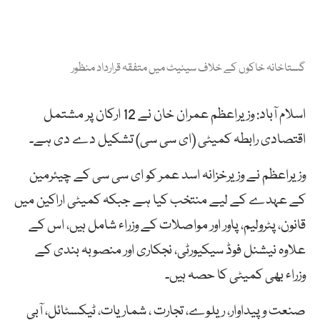
گستاخانہ خاکوں کے خلاف سینیٹ میں متفقہ قرارداد منظور
اسلام آباد: وزیراعظم عمران خان نے 12 ارکان پر مشتمل
اقتصادی رابطہ کمیٹی (ای سی سی) تشکیل دے دی ہے۔
وزیراعظم نے وزیرخزانہ اسد عمر کو ای سی سی کے چیئرمین
کے عہدے کے لیے منتخب کیا ہے جبکہ کمیٹی اراکین میں
قانون، پٹرولیم، پاور اور مواصلات کے وزراء شامل ہیں، اس کے
علاوہ نیشنل فوڈ سیکیورٹی، نجکاری اور منصوبہ بندی کے
وزراء بھی کمیٹی کا حصہ ہیں۔
صنعت وپیداوار، ریلوے، تجارت ، شماریات، ٹیکسٹائل، آبی