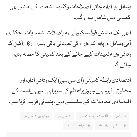
وسائل اور ادارہ جاتی اصلاحات وکفایت شعاری کے مشیر بھی
کمیٹی میں شامل ہوں گے۔
ابھی تک نیشنل فوڈسیکیورٹی ، مواصلات، شماریات، نجکاری،
آبی وسائل اور پاور کے وزراء کی تعیناتی باقی ہے، ان 6 اراکین کو
وفاقی وزراء تعینات کیے جانے کے بعد کمیٹی کا حصہ بنایا
جائے گا۔
اقتصادی رابطہ کمیٹی (ای سی سی) ایک وفاقی ادارہ اور
مشاورتی فورم ہے جو وزیراعظم کی سربراہی میں ریاست کے
اقتصادی معاملات کے سلسلے میں رہنمائی فراہم کرتا ہے۔
12 ارکان
اقتصادی رابطہ کمیٹی
ای سی سی
چیئرمین ای سی سی
وزیر اعظم عمران خان
وزیرخزانہ اسد عمر