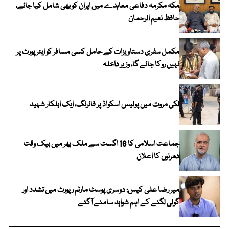
مکہ مکرمہ دفاعی معاہدے میں ایران کو بھی شامل کیا جائے،
حافظ نعیم الرحمان
مکمل سفری دستاویزات کے حامل کسی مسافر کو ایئرپورٹ پر
نہیں روکا جائے گا، وزیر داخلہ
لکی مروت میں پولیس اسکواڈ پر فائرنگ، ایک اہلکار شہید
جماعت اسلامی کا 16 اگست سے ملک بھر میں بیک وقت
دھرنوں کا اعلان
میر رضا علی کیس: دوسری پوسٹ مارٹم رپورٹ میں تشدد اور
گولی لگنے کے اہم شواہد سامنے آگئے