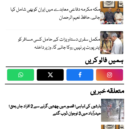
مکہ مکرمہ دفاعی معاہدے میں ایران کو بھی شامل کیا
جائے، حافظ نعیم الرحمان
مکمل سفری دستاویزات کے حامل کسی مسافر کو
ایئرپورٹ پر نہیں روکا جائے گا، وزیر داخلہ
ہمیں فالو کریں
WhatsApp
Twitter
Facebook
Faceboo
متعلقہ خبریں
بارشوں کی تباہی؛ قصور میں چھتیں گرنے سے 2 افراد جاں بحق؛
حیدرآباد میں 3 نوجوان ڈوب گئے