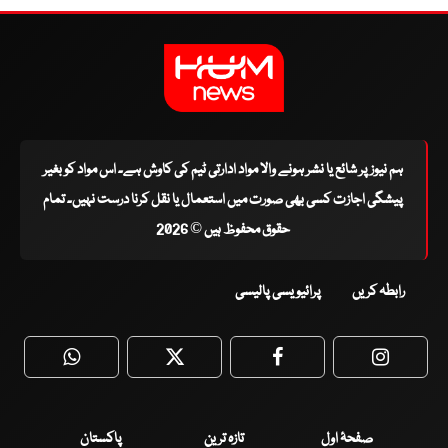
ہم نیوز پر شائع یا نشر ہونے والا مواد ادارتی ٹیم کی کاوش ہے۔ اس مواد کو بغیر
پیشگی اجازت کسی بھی صورت میں استعمال یا نقل کرنا درست نہیں۔ تمام
حقوق محفوظ ہیں © 2026
رابطہ کریں
پرائیویسی پالیسی
WhatsApp
Twitter
Facebook
Faceboo
صفحۂ اول
تازہ ترین
پاکستان