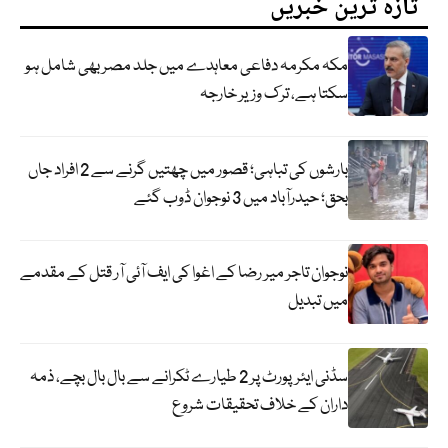
تازہ ترین خبریں
مکہ مکرمہ دفاعی معاہدے میں جلد مصر بھی شامل ہو
سکتا ہے، ترک وزیر خارجہ
بارشوں کی تباہی؛ قصور میں چھتیں گرنے سے 2 افراد جاں
بحق؛ حیدرآباد میں 3 نوجوان ڈوب گئے
نوجوان تاجر میر رضا کے اغوا کی ایف آئی آر قتل کے مقدمے
میں تبدیل
سڈنی ایئرپورٹ پر 2 طیارے ٹکرانے سے بال بال بچے، ذمہ
داران کے خلاف تحقیقات شروع