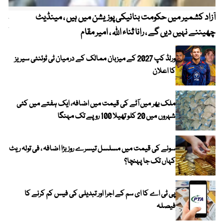
آزاد کشمیر میں حکومت بنانیکی پوزیشن میں ہیں ، مینڈیٹ
عوا
چھیننے نہیں دیں گے ، رانا ثناء اللہ ، امیر مقام
کم
ورلڈ کپ 2027 کے میزبان ممالک کے درمیان ٹی ٹوئنٹی سیریز
کا اعلان
ملک بھر میں آٹے کی قیمت میں اضافہ، ایک ہفتے میں کئی
شہروں میں 20 کلو تھیلا 100 روپے تک مہنگا
سونے کی قیمت میں مسلسل تیسرے روز بڑا اضافہ ، فی تولہ ریٹ
کہاں تک جا پہنچا؟
پی ٹی اے کا ای سم کے اجرا اور تبدیلی کی فیس کم کرنے کا
فیصلہ