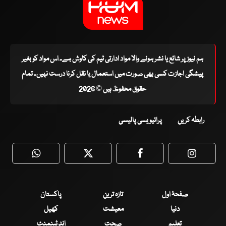
ہم نیوز پر شائع یا نشر ہونے والا مواد ادارتی ٹیم کی کاوش ہے۔ اس مواد کو بغیر
پیشگی اجازت کسی بھی صورت میں استعمال یا نقل کرنا درست نہیں۔ تمام
حقوق محفوظ ہیں © 2026
رابطہ کریں
پرائیویسی پالیسی
WhatsApp
Twitter
Facebook
Faceboo
صفحۂ اول
تازہ ترین
پاکستان
دنیا
معیشت
کھیل
تعلیم
صحت
انٹرٹینمنٹ