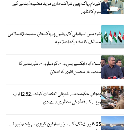
کے نام، پاک چین شراکت داری مزید مضبوط بنانے کے
عزم کا اظہار
غزہ میں اسرائیلی کارروائیوں پر پاکستان سمیت 8 اسلامی
ممالک کا مشترکہ اعلامیہ
اسلام آباد ایکسپریس وے کو موٹروے طرز بنانے کا
منصوبہ، محسن نقوی کا اعلان
پنجاب حکومت نے بلدیاتی انتخابات کیلئے 12.52 ارب
روپے کے فنڈز کی منظوری دے دی
25 کلو واٹ تک کے سولر صارفین کو بڑی سہولت، نیپرا نے