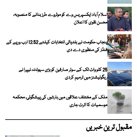
اسلام آباد ایکسپریس وے کو موٹروے طرز بنانے کا منصوبہ،
محسن نقوی کا اعلان
پنجاب حکومت نے بلدیاتی انتخابات کیلئے 12.52 ارب روپے کے
فنڈز کی منظوری دے دی
25 کلو واٹ تک کے سولر صارفین کو بڑی سہولت، نیپرا نے
ریگولیشنز میں ترمیم کردی
ملک کے مختلف علاقوں میں بارشوں کی پیشگوئی، محکمہ
موسمیات کا الرٹ جاری
مقبول ترین خبریں