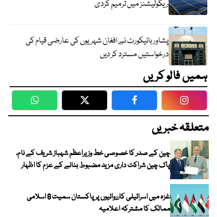
ریگولیشنز میں ترمیم کردی
پشاور ہائیکورٹ نے افغان شہریوں کی عارضی قیام کی
درخواستیں مسترد کر دیں
ہمیں فالو کریں
WhatsApp
Twitter
Facebook
Faceboo
متعلقہ خبریں
چین کے صدر کا خصوصی خط وزیراعظم شہباز شریف کے نام،
پاک چین شراکت داری مزید مضبوط بنانے کے عزم کا اظہار
غزہ میں اسرائیلی کارروائیوں پر پاکستان سمیت 8 اسلامی
ممالک کا مشترکہ اعلامیہ