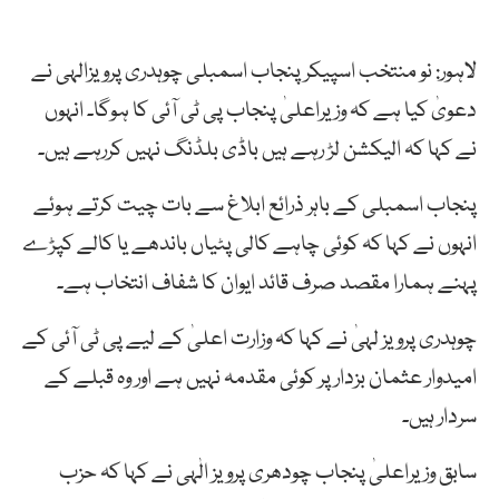
لاہور: نو منتخب اسپیکر پنجاب اسمبلی چوہدری پرویزالہی نے
دعویٰ کیا ہے کہ وزیراعلیٰ پنجاب پی ٹی آئی کا ہوگا۔ انہوں
نے کہا کہ الیکشن لڑ رہے ہیں باڈی بلڈنگ نہیں کررہے ہیں۔
پنجاب اسمبلی کے باہر ذرائع ابلاغ سے بات چیت کرتے ہوئے
انہوں نے کہا کہ کوئی چاہے کالی پٹیاں باندھے یا کالے کپڑے
پہنے ہمارا مقصد صرف قائد ایوان کا شفاف انتخاب ہے۔
چوہدری پرویز لہیٰ نے کہا کہ وزارت اعلیٰ کے لیے پی ٹی آئی کے
امیدوار عثمان بزدار پر کوئی مقدمہ نہیں ہے اور وہ قبلے کے
سردار ہیں۔
سابق وزیراعلیٰ پنجاب چودھری پرویز الٰہی نے کہا کہ حزب