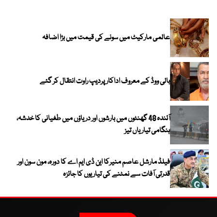
عالمی مارکیٹ میں سونے کی قیمت میں بڑا اضافہ
بالی ووڈ کے معروف اداکار پردیپ راوت انتقال کر گئے
آئندہ 48 گھنٹوں میں بارشوں اور دریاؤں میں طغیانی کا خدشہ،
ہنگامی تیاریاں تیز
فیلڈ مارشل عاصم منیرکا این ڈی ایم اے کا دورہ، مون سون اور
قدرتی آفات سے نمٹنے کی تیاریوں کا جائزہ