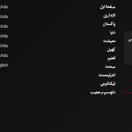
صفحۂ اول
Urdu
تازہ ترین
Urdu
پاکستان
Urdu
دنیا
Urdu
اس
معیشت
Urdu
کھیل
Urdu
تعلیم
lish
صحت
انٹرٹینمنٹ
ٹیکنالوجی
دلچسپ و عجیب