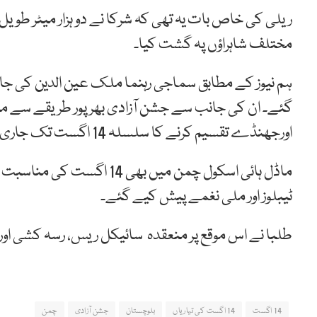
ریلی کی خاص بات یہ تھی کہ شرکا نے دو ہزار میٹر طویل 
مختلف شاہراؤں پہ گشت کیا۔
ہم نیوز کے مطابق سماجی رہنما ملک عین الدین کی جا
گئے۔ ان کی جانب سے جشن آزادی بھرپور طریقے سے من
اورجھنڈے تقسیم کرنے کا سلسلہ 14 اگست تک جاری رہے گا۔
ماڈل ہائی اسکول چمن میں ب
ٹیبلوز اور ملی نغمے پیش کیے گئے۔
طلبا نے اس موقع پر منعقدہ سائیکل ریس، رسہ کشی اور 
14 اگست
14 اگست کی تیاریاں
بلوچستان
جشن آزادی
چمن