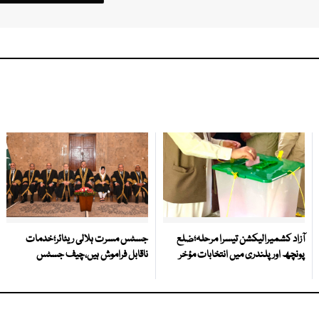
آزاد کشمیرالیکشن تیسرا مرحلہ؛ضلع
جسٹس مسرت ہلالی ریٹائر؛خدمات
پونچھ اور پلندری میں انتخابات مؤخر
ناقابل فراموش ہیں،چیف جسٹس