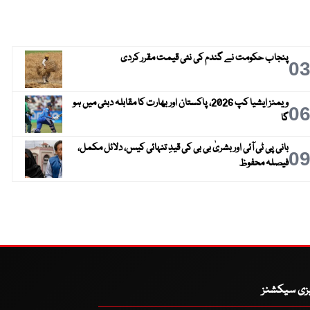
پنجاب حکومت نے گندم کی نئی قیمت مقرر کردی
0
ویمنز ایشیا کپ 2026، پاکستان اور بھارت کا مقابلہ دبئی میں ہو
0
گا
بانی پی ٹی آئی اور بشریٰ بی بی کی قیدِ تنہائی کیس، دلائل مکمل،
0
فیصلہ محفوظ
یزی سیکشنز