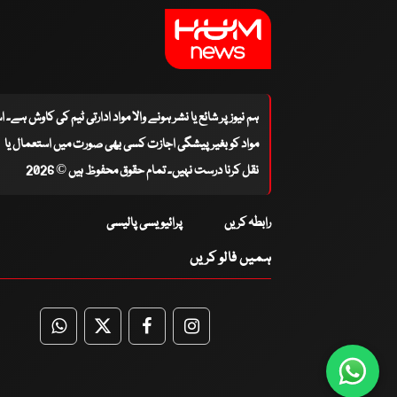
ہم نیوز پر شائع یا نشر ہونے والا مواد ادارتی ٹیم کی کاوش ہے۔ 
مواد کو بغیر پیشگی اجازت کسی بھی صورت میں استعمال یا
نقل کرنا درست نہیں۔ تمام حقوق محفوظ ہیں © 2026
رابطہ کریں
پرائیویسی پالیسی
ہمیں فالو کریں
WhatsApp
Twitter
Facebook
Facebook