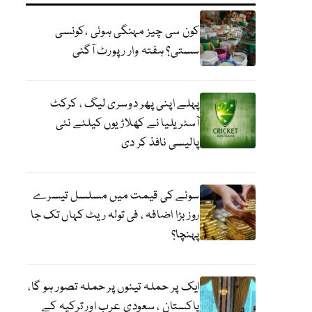
کون سی چیز مہنگی ہوئی ،کونسی
سستی؟ ہفتہ وار رپورٹ آگئی
پہلے اپنی پھر دوسری لیگ ، کرکٹ
آسٹریلیا نے کھلاڑیوں کیلئے نئی
پالیسی نافذ کر دی
سونے کی قیمت میں مسلسل تیسرے
روز بڑا اضافہ ، فی تولہ ریٹ کہاں تک جا
پہنچا؟
ایک پر حملہ تینوں پر حملہ تصور ہو گا،
پاکستان ، سعودی عرب اور ترکیہ کے