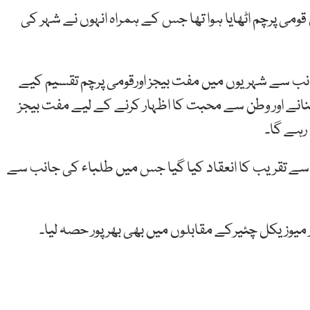
قومی پرچم اٹھایا ہوا تھا جس کے ہمراہ انہوں نے شہر کی
نب سے شہریوں میں مفت بیجز اورقومی پرچم تقسیم کیے
انے اور وطن سے محبت کا اظہار کرنے کے لیے مفت بیجز
ھی 14 اگست کی مناسبت سے تقریب کا انعقاد کیا گیا جس میں طلباء کی جانب سے
میوزیکل چئیرکے مقابلوں میں بھی بھرپور حصہ لیا۔