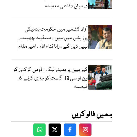
درمیان دفاعی معاہدہ
آزاد کشمیر میں حکومت بنانیکی
پوزیشن میں ہیں ، مینڈیٹ چھیننے
نہیں دیں گے ، رانا ثناء اللہ ، امیر مقام
کیریبین پریمیئر لیگ ، قومی کرکٹرز کو
این او سی 19 اگست کو جاری کرنے کا
فیصلہ
ہمیں فالو کریں
WhatsApp
Twitter
Facebook
Facebook