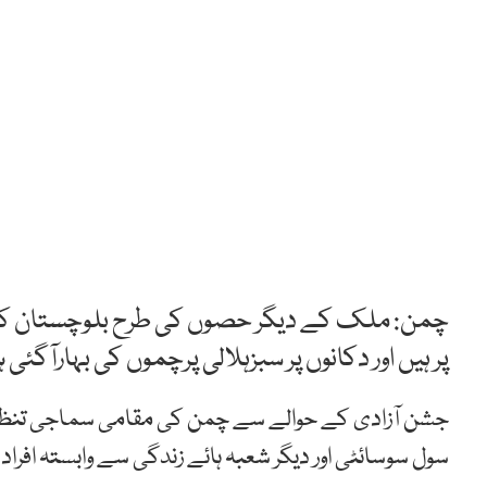
چمن: ملک کے دیگر حصوں کی طرح بلوچستان کے 
پر ہیں اور دکانوں پر سبزہلالی پرچموں کی بہارآگئی
جشن آزادی کے حوالے سے چمن کی مقامی سماجی تنظ
سول سوسائٹی اور دیگر شعبہ ہائے زندگی سے وابستہ افرا