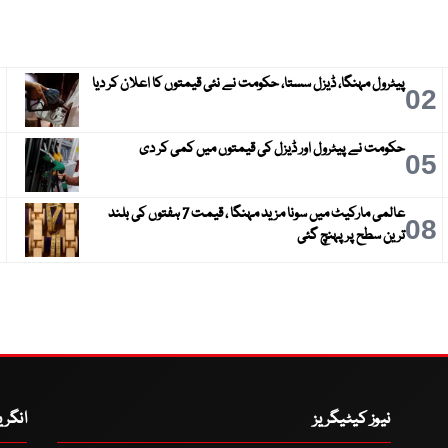
پیٹرول مہنگا، ڈیزل سستا، حکومت نے نئی قیمتوں کا اعلان کر دیا
3
02
حکومت نے پیٹرول اور ڈیزل کی قیمتوں میں کمی کر دی
6
05
عالمی مارکیٹ میں سونا مزید مہنگا ، قیمت 7 ہفتوں کی بلند
9
08
ترین سطح پر پہنچ گئی
نیوز کیٹیگریز
انگر