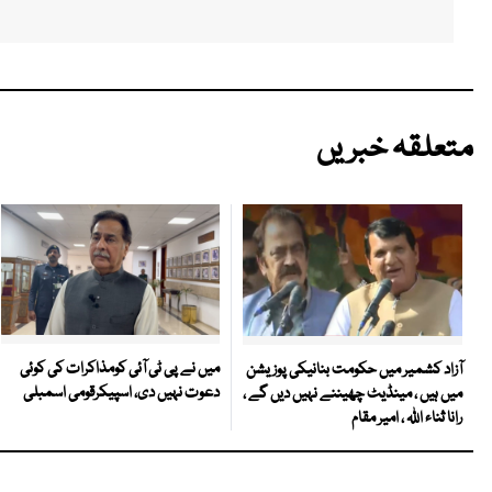
متعلقہ خبریں
میں نے پی ٹی آئی کومذاکرات کی کوئی
آزاد کشمیر میں حکومت بنانیکی پوزیشن
دعوت نہیں دی، اسپیکرقومی اسمبلی
میں ہیں ، مینڈیٹ چھیننے نہیں دیں گے ،
رانا ثناء اللہ ، امیر مقام