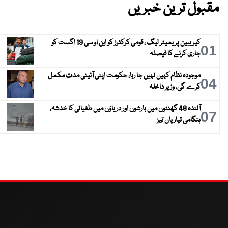
مقبول ترین خبریں
کیریبین پریمیئر لیگ ، قومی کرکٹرز کو این او سی 19 اگست کو
01
جاری کرنے کا فیصلہ
موجودہ نظام کہیں نہیں جا رہا، حکومت اپنی آئینی مدت مکمل
04
کرے گی، وزیر داخلہ
آئندہ 48 گھنٹوں میں بارشوں اور دریاؤں میں طغیانی کا خدشہ،
07
ہنگامی تیاریاں تیز