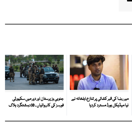
میر رضا کی قبر کشائی پر تنازع،اہلخانہ نے
جنوبی وزیرستان اور دیر میں سکیورٹی
نیا میڈیکل بورڈ مسترد کردیا
فورسز کی کارروائیاں ، 10دہشتگرد ہلاک