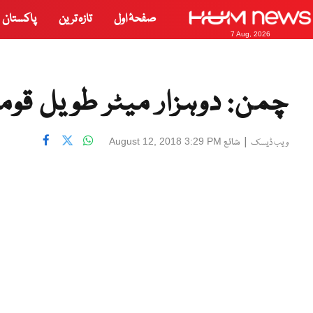
صفحۂ اول
تازہ ترین
پاکستان
7 Aug, 2026
چمن: دوہزار میٹر طویل قوم
|
شائع
August 12, 2018 3:29 PM
ویب ڈیسک