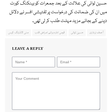
حسین لوائی کی علالت کے بعد جمعرات کو بینکنگ کورٹ
میں ان کی ضمانت کی درخواست پر تفتیشی افسر نے دلائل
دینے کے بجائے مزید مہلت طلب کر لی تھی۔
آصف زرداری
حسین لوائی
قومی ادارہ برائے امراض قلب
منی لانڈرنگ کیس
LEAVE A REPLY