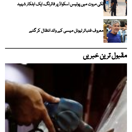
لکی مروت میں پولیس اسکواڈ پر فائرنگ، ایک اہلکار شہید
معروف فٹبالر لیونل میسی کے والد انتقال کر گئے
مقبول ترین خبریں