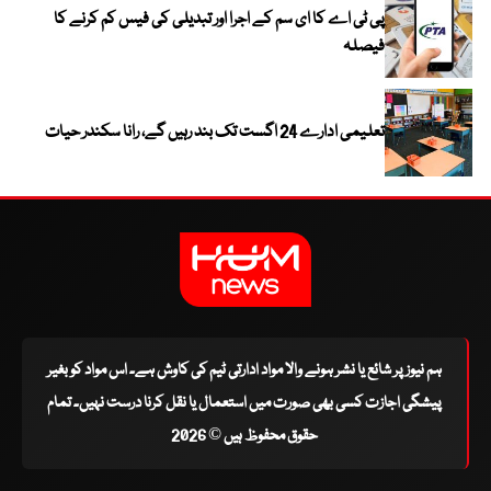
پی ٹی اے کا ای سم کے اجرا اور تبدیلی کی فیس کم کرنے کا
فیصلہ
تعلیمی ادارے 24 اگست تک بند رہیں گے، رانا سکندر حیات
ہم نیوز پر شائع یا نشر ہونے والا مواد ادارتی ٹیم کی کاوش ہے۔ اس مواد کو بغیر
پیشگی اجازت کسی بھی صورت میں استعمال یا نقل کرنا درست نہیں۔ تمام
حقوق محفوظ ہیں © 2026