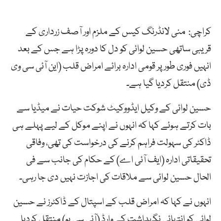
کراچی: منی لانڈرنگ کیس کے ملزم اور آصف زرداری کے
قریبی ساتھی حسین لوائی کو دل کا دورہ پڑا ہے جس کے بعد
انہیں فوری طور پر قومی ادارہ برائے امراض قلب (این آئی سی وی
ڈی) منتقل کردیا گیا ہے۔
حسین لوائی کے وکیل ایڈووکیٹ شوکت حیات نے میڈیا سے
بات کرتے ہوئے کہا کہ انہوں نے اپنے موکل کے لیے پہلے ہی
ڈاکٹر کی سہولت فراہم کرنے کی درخواست کی تھی، وفاقی
تحقیقاتی ادارہ (ایف آئی اے) کے حکام کی جانب سے فی
الحال حسین لوائی سے ملاقات کی اجازت نہیں دی جا رہی۔
انہوں نے کہا کہ امراض قلب کے اسپتال کے ڈاکٹرز نے حسین
لوائی کو انتہائی نگہداشت کے وارڈ (آئی سی یو) منتقل کردیا