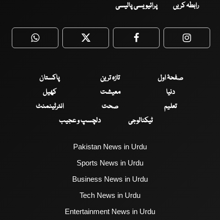
رابطہ کریں
پرائیویسی پالیسی
WhatsApp
Twitter
Facebook
Faceboo
صفحۂ اول
تازہ ترین
پاکستان
دنیا
معیشت
کھیل
تعلیم
صحت
انٹرٹینمنٹ
ٹیکنالوجی
دلچسپ و عجیب
Pakistan News in Urdu
Sports News in Urdu
Business News in Urdu
Tech News in Urdu
Entertainment News in Urdu