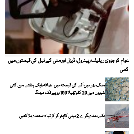
عوام کو جزوی ریلیف، پیٹرول، ڈیزل اور مٹی کے تیل کی قیمتوں میں
4 روز میں سونے کی قیمت میں بڑا اضافہ
کمی
ملک بھر میں آٹے کی قیمت میں اضافہ، ایک ہفتے میں کئی
شہروں میں 20 کلو تھیلا 100 روپے تک مہنگا
یکے بعد دیگرے 2 ہیلی کاپٹر گر کر تباہ؛ متعدد ہلاکتیں