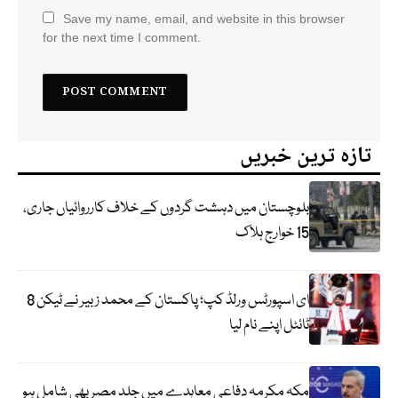
Save my name, email, and website in this browser
for the next time I comment.
تازہ ترین خبریں
بلوچستان میں دہشت گردوں کے خلاف کارروائیاں جاری،
15 خوارج ہلاک
ای اسپورٹس ورلڈ کپ؛ پاکستان کے محمد زبیر نے ٹیکن 8
ٹائٹل اپنے نام لیا
مکہ مکرمہ دفاعی معاہدے میں جلد مصر بھی شامل ہو