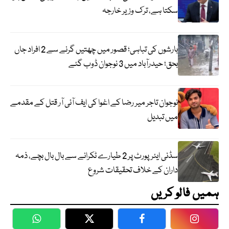
سکتا ہے، ترک وزیر خارجہ
بارشوں کی تباہی؛ قصور میں چھتیں گرنے سے 2 افراد جاں
بحق؛ حیدرآباد میں 3 نوجوان ڈوب گئے
نوجوان تاجر میر رضا کے اغوا کی ایف آئی آر قتل کے مقدمے
میں تبدیل
سڈنی ایئرپورٹ پر 2 طیارے ٹکرانے سے بال بال بچے، ذمہ
داران کے خلاف تحقیقات شروع
ہمیں فالو کریں
WhatsApp
Twitter
Facebook
Faceboo