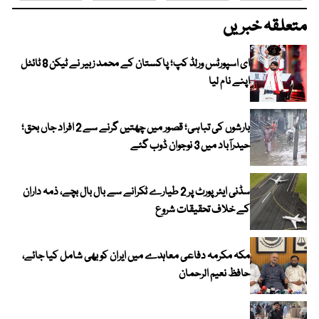
متعلقہ خبریں
ای اسپورٹس ورلڈ کپ؛ پاکستان کے محمد زبیر نے ٹیکن 8 ٹائٹل
اپنے نام لیا
بارشوں کی تباہی؛ قصور میں چھتیں گرنے سے 2 افراد جاں بحق؛
حیدرآباد میں 3 نوجوان ڈوب گئے
سڈنی ایئرپورٹ پر 2 طیارے ٹکرانے سے بال بال بچے، ذمہ داران
کے خلاف تحقیقات شروع
مکہ مکرمہ دفاعی معاہدے میں ایران کو بھی شامل کیا جائے،
حافظ نعیم الرحمان