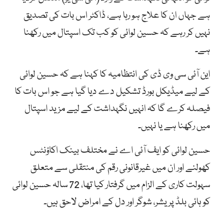
ہے جہاں ان کا علاج ہو رہا ہے، ڈاکٹر اس بات کی تصدیق
نہیں کر رہے کہ حسین لوائی کو کب تک اسپتال میں رکھنا
ہے۔
این آئی سی وی ڈی کی انتظامیہ کا کہنا ہے کہ حسین لوائی
کے لیے میڈیکل بورڈ تشکیل دے دیا گیا ہے جو اس بات کا
فیصلہ کرے گا کہ انہیں نگہداشت کے لیے مزید اسپتال
میں رکھنا ہے یا نہیں۔
حسین لوائی کو ایف آئی اے نے مختلف بینک اکاؤنٹس
کھولنے اور ان میں غیرقانونی رقم کی منتقلی سے متعلق
سہولت کاری کے الزام میں گرفتار کیا تھا، 72 سالہ حسین لوائی
کو ہائی بلڈ پریشر، شوگر اور دل کے امراض لاحق ہیں۔