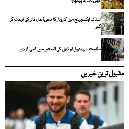
کہاں تک جا پہنچا؟
اسٹاک ایکسچینج میں کاروبار کا منفی آغاز ، ڈالر کی قیمت گر
گئی
حکومت نے پیٹرول اور ڈیزل کی قیمتوں میں کمی کر دی
مقبول ترین خبریں