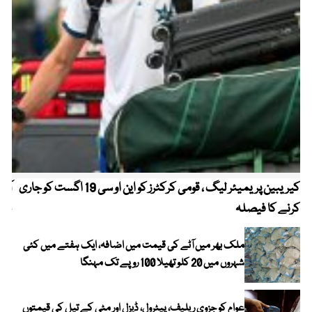
کیریبین پریمیئر لیگ ، قومی کرکٹرز کو این او سی 19 اگست کو جاری
آز
کرنے کا فیصلہ
چھی
ملک بھر میں آٹے کی قیمت میں اضافہ، ایک ہفتے میں کئی
شہروں میں 20 کلو تھیلا 100 روپے تک مہنگا
عوام کو جزوی ریلیف، پیٹرول، ڈیزل اور مٹی کے تیل کی قیمتوں