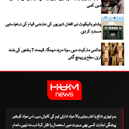
میں کمی
پشاور ہائیکورٹ نے افغان شہریوں کی عارضی قیام کی درخواستیں
مسترد کر دیں
عالمی مارکیٹ میں سونا مزید مہنگا ، قیمت 7 ہفتوں کی بلند
ترین سطح پر پہنچ گئی
ہم نیوز پر شائع یا نشر ہونے والا مواد ادارتی ٹیم کی کاوش ہے۔ اس مواد کو بغیر
پیشگی اجازت کسی بھی صورت میں استعمال یا نقل کرنا درست نہیں۔ تمام