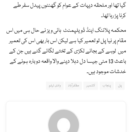
گیا تھا اور ملحقہ دیہات کے عوام کو گھنٹوں پیدل سفر طے
کرنا پڑ رہا تھا۔
محکمہ پلاننگ اینڈ ڈویلپمنٹ ہائی ویز نے حال ہی میں اس
مقام پر نیا پل تو تعمیر کیا ہے لیکن اس بار بھی اس کی تعمیر
میں لوہے کے بجائے لکڑی کے تختے لگائے گئے ہیں جن کے
باعث 13 مئی جیسا دل دہلا دینے والا واقعہ دوبارہ ہونے کے
خدشات موجود ہیں۔
پل
پنجاب
کشمیر
مظفرآباد
وادی نیلم