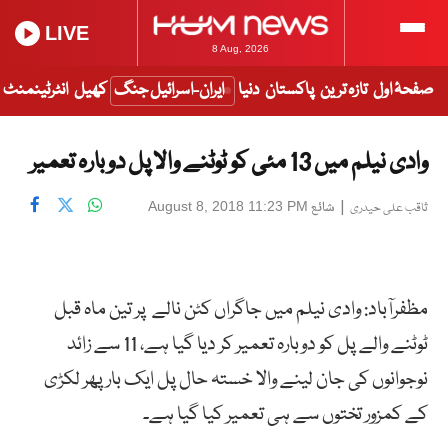
LIVE
8 Aug, 2026
صفحۂ اول
تازہ ترین
پاکستان
دنیا
ایران-اسرائیل جنگ
کھیل
انٹرٹینمنٹ
وادی نیلم میں 13 مئی کو ٹوٹنے والا پل دوبارہ تعمیر
|
شائع
August 8, 2018 11:23 PM
ثاقب علی حیدری
مظفرآباد: وادی نیلم میں جاگراں کٹن نالے پر تین ماہ قبل
ٹوٹنے والے پل کو دوبارہ تعمیر کر دیا گیا ہے، 11 سے زائد
نوجوانوں کی جان لینے والا خستہ حال پل ایک بار پھر لکڑی
کے کمزور تختوں سے ہی تعمیر کیا گیا ہے۔