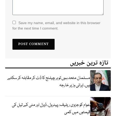
Save my name, email, and website in this browser
for the next time I comment.
تازہ ترین خبریں
مسلمان متحد ہوں تو ہر چیلنج کا ڈٹ کر مقابلہ کر سکتے
ہیں، ایرانی وزیر خارجہ
عوام کو جزوی ریلیف، پیٹرول، ڈیزل اور مٹی کے تیل کی
قیمتوں میں کمی