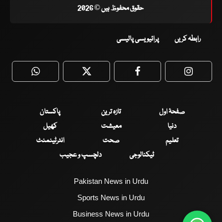
حقوق محفوظ ہیں © 2026
رابطہ کریں
پرائیویسی پالیسی
WhatsApp
Twitter
Facebook
Faceboo
صفحۂ اول
تازہ ترین
پاکستان
دنیا
معیشت
کھیل
تعلیم
صحت
انٹرٹینمنٹ
ٹیکنالوجی
دلچسپ و عجیب
Pakistan News in Urdu
Sports News in Urdu
Business News in Urdu