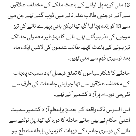
13 مئی کو یہ پل ٹوٹنے کے باعث ملک کے مختلف علاقوں
سے آئے درجنوں طالب علم نالے میں ڈوب گئے تھے جن میں
سے 13 کو زندہ بچا لیا گیا تھا لیکن باقی بپھرے نالے کی تیز
موجوں کی نذر ہوگئے تھے، نالے کا بہاؤ غیر معمولی حد تک
تیز ہونے کے باعث کچھ طالب علموں کی لاشیں ایک ماہ
بعد نوسیری ڈیم سے ملی تھیں۔
حادثے کا شکار سیاحوں کا تعلق فیصل آباد سمیت پنجاب
کے مختلف علاقوں سے تھا جو اپنی جامعات کی طرف سے
تفریحی دورے پر آزاد کشمیر آئے تھے۔
اس افسوس ناک واقعہ کے بعد وزیراعظم آزاد کشمیر سمیت
اعلیٰ حکام نے بھی جائے حادثہ کا دورہ کیا تھا، پل ٹوٹنے سے
نالے کی دوسری جانب کے دیہات کا زمینی رابطہ منقطع ہو