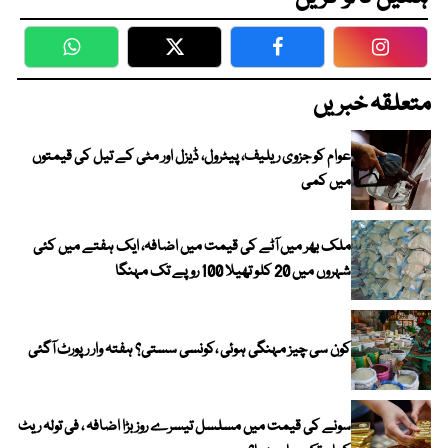
WhatsApp
Twitter
Facebook
Faceboo
متعلقہ خبریں
عوام کو جزوی ریلیف، پیٹرول، ڈیزل اور مٹی کے تیل کی قیمتوں
میں کمی
ملک بھر میں آٹے کی قیمت میں اضافہ، ایک ہفتے میں کئی
شہروں میں 20 کلو تھیلا 100 روپے تک مہنگا
کون سی چیز مہنگی ہوئی ،کونسی سستی؟ ہفتہ وار رپورٹ آگئی
سونے کی قیمت میں مسلسل تیسرے روز بڑا اضافہ ، فی تولہ ریٹ