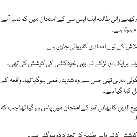
ھنے والی طالبہ ایف ایس سی کے امتحان میں کم نمبر آنے
 ہوتا ہے۔
تلاش کے لیے امدادی کارروائی جاری ہے۔
ہونے پر ایک اور لڑکے نے بھی خودکشی کی کوشش کی تھی۔
 گولی مارلی تھی جس سے وہ شدید زخمی ہوگیا تھا۔ واقعہ کے
ل کیا گیا ہے۔
ربیع الدین کا بھائی انٹر کے امتحان میں پاس ہوگیا تھا جب کہ
۔
 کوشش کرنے والے طلبہ کی تعداد دو ہوگئی ہے۔