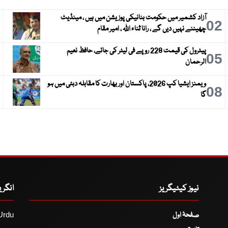
آزاد کشمیر میں حکومت بنانیکی پوزیشن میں ہیں ، مینڈیٹ
3
02
چھیننے نہیں دیں گے ، رانا ثناء اللہ ، امیر مقام
پیٹرول کی قیمت 228 روپے فی لیٹر کی جائے، حافظ نعیم
6
05
الرحمان
ویمنز ایشیا کپ 2026، پاکستان اور بھارت کا مقابلہ دبئی میں ہو
9
08
گا
نیوز کیٹیگریز
انگر
صفحۂ اول
Urdu