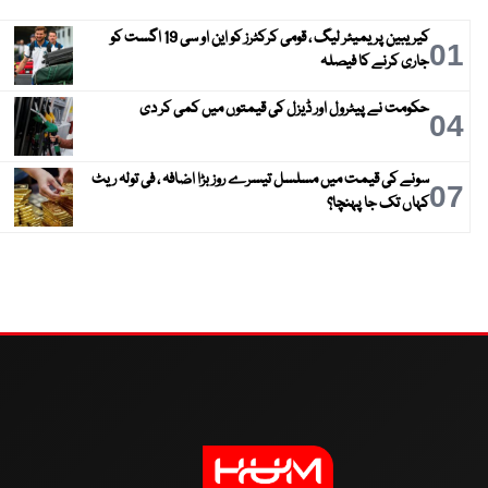
کیریبین پریمیئر لیگ ، قومی کرکٹرز کو این او سی 19 اگست کو
01
جاری کرنے کا فیصلہ
حکومت نے پیٹرول اور ڈیزل کی قیمتوں میں کمی کر دی
04
سونے کی قیمت میں مسلسل تیسرے روز بڑا اضافہ ، فی تولہ ریٹ
07
کہاں تک جا پہنچا؟