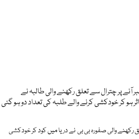
ر آنے پر چترال سے تعلق رکھنے والی طالبہ نے
 ہو کر خودکشی کرنے والے طلبہ کی تعداد دو ہو گئی
 رکھنے والی صفورہ بی بی نے دریا میں کود کر خودکشی