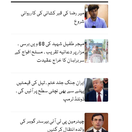
میر رضا کی قبر کشائی کی کارروائی
شروع
میجر طفیل شہید کی 68 ویں برسی ،
مزار پر دعائیہ تقریب ، مسلح افواج کے
سربراہان کا خراج عقیدت
ایران جنگ جلد ختم ، تیل کی قیمتیں
پہلے سے بھی نچلی سطح پر آئیں گی ،
ڈونلڈ ٹرمپ
چیئرمین پی ٹی آئی بیرسٹر گوہر کی
والدہ انتقال کر گئیں