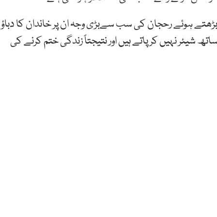
ھتے ہوئے رحجان کی سب سےبڑی وجہ ان پر خاندان کا دباؤ
ھ شیئر نہیں کرپاتے ہیں اور نتیجتاً زندگی ختم کرنے کی