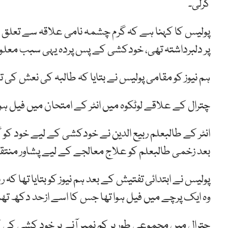
کرلی۔
پولیس کا کہنا ہے کہ گرم چشمہ نامی علاقہ سے تعلق رک
پر دلبرداشتہ تھی، خودکشی کے پس پردہ یہی سبب معلوم
ہم نیوز کو مقامی پولیس نے بتایا کہ طالبہ کی نعش کی 
چترال کے علاقے لوٹکوہ میں انٹر کے امتحان میں فیل 
انٹر کے طالبعلم ربیع الدین نے خودکشی کے لیے خود کو
بعد زخمی طالبعلم کو علاج معالجے کے لیے پشاور منتق
پولیس نے ابتدائی تفتیش کے بعد ہم نیوز کو بتایا تھا کہ 
وہ ایک پرچے میں فیل ہوا تھا جس کا اسے ازحد دکھ تھا
چترال میں مجموعی طور پر کم نمبر آنے پر خود کشی کی