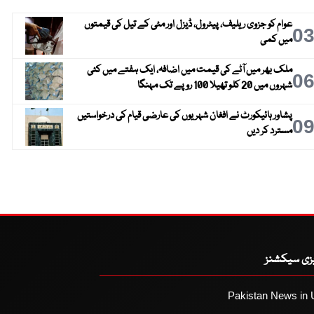
عوام کو جزوی ریلیف، پیٹرول، ڈیزل اور مٹی کے تیل کی قیمتوں
0
میں کمی
ملک بھر میں آٹے کی قیمت میں اضافہ، ایک ہفتے میں کئی
0
شہروں میں 20 کلو تھیلا 100 روپے تک مہنگا
پشاور ہائیکورٹ نے افغان شہریوں کی عارضی قیام کی درخواستیں
0
مسترد کر دیں
یزی سیکشنز
Pakistan News in 