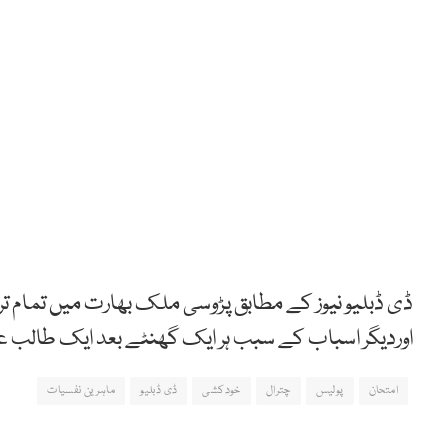
ڈی ڈبلیو نیوز کے مطابق پڑوسی ملک بھارت میں تمام تر
اوردیگر اسباب کے سبب ہر ایک گھنٹے بعد ایک طالب علم
امتحان
پولیس
چترال
خودکشی
ڈی ڈبلیو
ماہرین نفسیات