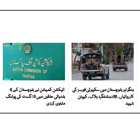
ہنگو اور بلوچستان میں سکیورٹی فورسز کی
الیکشن کمیشن نے بلوچستان کے 4
کارروائیاں ، 10دہشتگرد ہلاک ، کیپٹن
بلدیاتی حلقوں میں 9 اگست کی پولنگ
شہید
ملتوی کردی