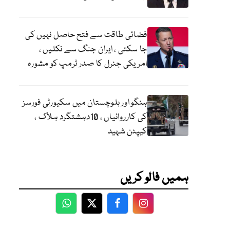
فضائی طاقت سے فتح حاصل نہیں کی
جا سکتی ، ایران جنگ سے نکلیں ،
امریکی جنرل کا صدر ٹرمپ کو مشورہ
ہنگو اور بلوچستان میں سکیورٹی فورسز
کی کارروائیاں ، 10دہشتگرد ہلاک ،
کیپٹن شہید
ہمیں فالو کریں
WhatsApp
Twitter
Facebook
Facebook