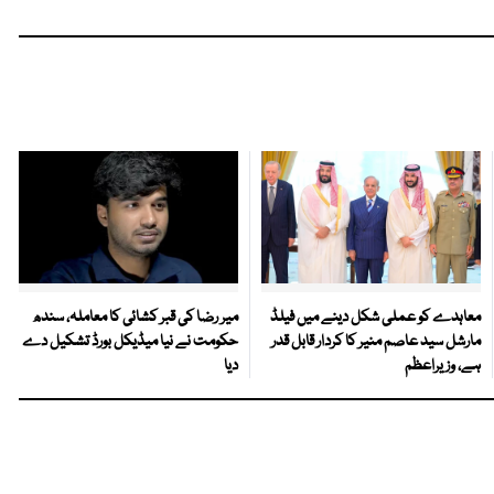
معاہدے کو عملی شکل دینے میں فیلڈ
میر رضا کی قبر کشائی کا معاملہ، سندھ
مارشل سید عاصم منیر کا کردار قابل قدر
حکومت نے نیا میڈیکل بورڈ تشکیل دے
ہے، وزیراعظم
دیا