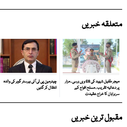
متعلقہ خبریں
چیئرمین پی ٹی آئی بیرسٹر گوہر کی والدہ
میجر طفیل شہید کی 68 ویں برسی ، مزار
انتقال کر گئیں
پر دعائیہ تقریب ، مسلح افواج کے
سربراہان کا خراج عقیدت
مقبول ترین خبریں