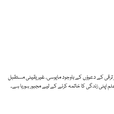
 ترقی کے دعوؤں کے باوجود مایوسی، غیر یقینی مستقبل
 اپنی زندگی کا خاتمہ کرنے کے لیے مجبور ہورہا ہے۔