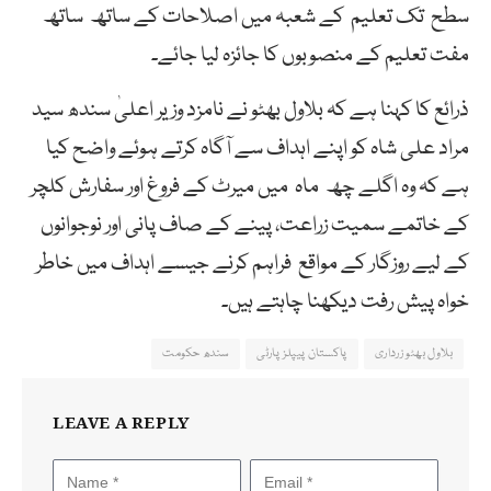
سطح تک تعلیم کے شعبہ میں اصلاحات کے ساتھ ساتھ
مفت تعلیم کے منصوبوں کا جائزہ لیا جائے۔
ذرائع کا کہنا ہے کہ بلاول بھٹو نے نامزد وزیر اعلیٰ سندھ سید
مراد علی شاہ کو اپنے اہداف سے آگاہ کرتے ہوئے واضح کیا
ہے کہ وہ اگلے چھ ماہ میں میرٹ کے فروغ اور سفارش کلچر
کے خاتمے سمیت زراعت، پینے کے صاف پانی اور نوجوانوں
کے لیے روزگار کے مواقع فراہم کرنے جیسے اہداف میں خاطر
خواہ پیش رفت دیکھنا چاہتے ہیں۔
بلاول بھٹو زرداری
پاکستان پیپلز پارٹی
سندھ حکومت
LEAVE A REPLY