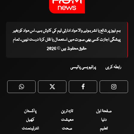
ہم نیوز پر شائع یا نشر ہونے والا مواد ادارتی ٹیم کی کاوش ہے۔ اس مواد کو بغیر
پیشگی اجازت کسی بھی صورت میں استعمال یا نقل کرنا درست نہیں۔ تمام
حقوق محفوظ ہیں © 2026
رابطہ کریں
پرائیویسی پالیسی
WhatsApp
Twitter
Facebook
Faceboo
صفحۂ اول
تازہ ترین
پاکستان
دنیا
معیشت
کھیل
تعلیم
صحت
انٹرٹینمنٹ