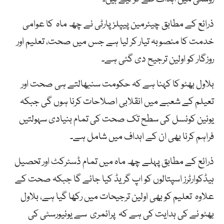
ذرائع کے مطابق چیئرمین پیپلز پارٹی نے چھ ماہ کا عوامی
خدمت کا منصوبہ تیار کر لیا ہے جس میں صحت، تعلیم اور
روزگار کو اولین ترجیح دی گئی ہے۔
بلاول بھٹو کا کہنا ہے کہ حکومت سنبھالتے ہی صحت اور
تعیلم کے شعبے میں انقلابی اصلاحات کرنا ہوں گی جبکہ
یونین کونسل کی سطح تک صحت کی تمام بنیادی سہولتیں
فراہم کرنا بھی ان کے اہداف میں شامل ہے۔
ذرائع کے مطابق پہلے چھ ماہ میں تمام ڈسٹرکٹ اور تحصیل
ہیڈکوارٹرز اسپتالوں کو اپ گریڈ کیا جائے گا جبکہ صحت کے
علاوہ تعلیم کو بھی اولین ترجیحات میں رکھا گیا ہے، بلاول
بھٹو نے کی ہدایت کی ہے کہ پرائمری سے یونیورسٹی کی