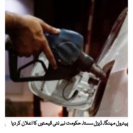
پیٹرول مہنگا، ڈیزل سستا، حکومت نے نئی قیمتوں کا اعلان کر دیا
پنج