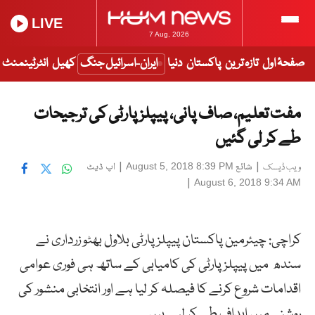
LIVE
7 Aug, 2026
صفحۂ اول
تازہ ترین
پاکستان
دنیا
ایران-اسرائیل جنگ
کھیل
انٹرٹینمنٹ
مفت تعلیم، صاف پانی، پیپلز پارٹی کی ترجیحات
طے کر لی گئیں
|
شائع
|
اپ ڈیٹ
August 5, 2018 8:39 PM
ویب ڈیسک
|
August 6, 2018 9:34 AM
کراچی: چیئرمین پاکستان پیپلز پارٹی بلاول بھٹو زرداری نے
سندھ میں پیپلز پارٹی کی کامیابی کے ساتھ ہی فوری عوامی
اقدامات شروع کرنے کا فیصلہ کر لیا ہے اور انتخابی منشور کی
روشنی میں اہداف طے کر لیے ہیں۔