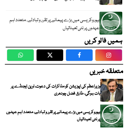
بیوروکریسی میں بڑے پیمانے پر تقرر و تبادلے، متعدد اہم
عہدوں پر نئی تعیناتیاں
ہمیں فالو کریں
WhatsApp
Twitter
Facebook
Faceboo
متعلقہ خبریں
وزیراعظم کی اپوزیشن کو مذاکرات کی دعوت، اوپن ایجنڈے پر
بات ہوگی، طارق فضل چودھری
بیوروکریسی میں بڑے پیمانے پر تقرر و تبادلے، متعدد اہم عہدوں
پر نئی تعیناتیاں