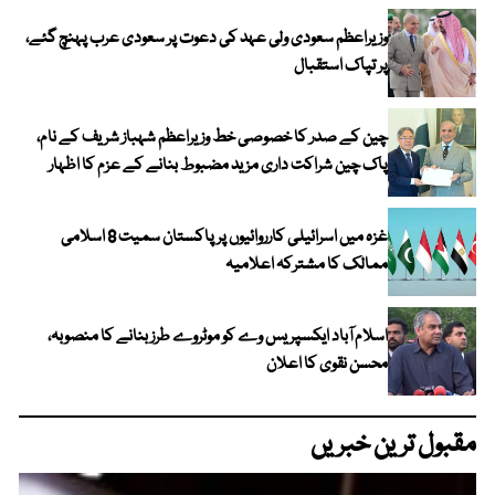
وزیراعظم سعودی ولی عہد کی دعوت پر سعودی عرب پہنچ گئے،
پر تپاک استقبال
چین کے صدر کا خصوصی خط وزیراعظم شہباز شریف کے نام،
پاک چین شراکت داری مزید مضبوط بنانے کے عزم کا اظہار
غزہ میں اسرائیلی کارروائیوں پر پاکستان سمیت 8 اسلامی
ممالک کا مشترکہ اعلامیہ
اسلام آباد ایکسپریس وے کو موٹروے طرز بنانے کا منصوبہ،
محسن نقوی کا اعلان
مقبول ترین خبریں