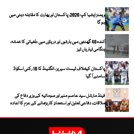
ویمنز ایشیا کپ 2026، پاکستان اور بھارت کا مقابلہ دبئی میں
ہو گا
آئندہ 48 گھنٹوں میں بارشوں اور دریاؤں میں طغیانی کا خدشہ،
ہنگامی تیاریاں تیز
پاکستان کیخلاف ٹیسٹ سیریز ، انگلینڈ کا 16 رکنی اسکواڈ
سامنے آ گیا
فیلڈ مارشل سید عاصم منیر اور صومالیہ کے وزیر دفاع کی
ملاقات، دفاعی تعاون اور استعدادِ کار بڑھانے کے عزم کا اعادہ