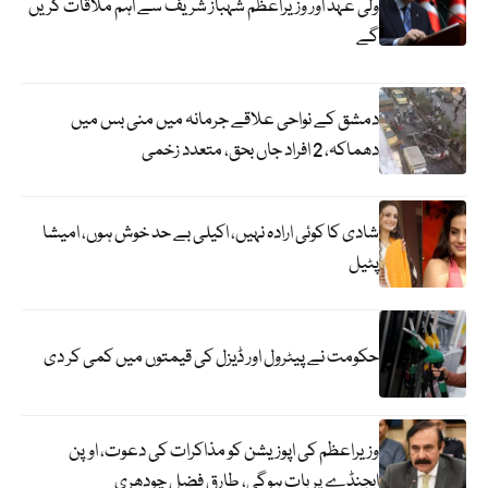
ولی عہد اور وزیراعظم شہباز شریف سے اہم ملاقات کریں
گے
دمشق کے نواحی علاقے جرمانہ میں منی بس میں
دھماکہ، 2 افراد جاں بحق، متعدد زخمی
شادی کا کوئی ارادہ نہیں، اکیلی بے حد خوش ہوں، امیشا
پٹیل
حکومت نے پیٹرول اور ڈیزل کی قیمتوں میں کمی کر دی
وزیراعظم کی اپوزیشن کو مذاکرات کی دعوت، اوپن
ایجنڈے پر بات ہوگی، طارق فضل چودھری