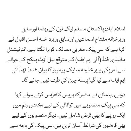
اسلام آباد: پاکستان مسلم لیگ نون کے رہنما اور سابق
وزیرخزانہ مفتاح اسماعیل اور سابق وزیرداخلہ احسن اقبال نے
کہا ہے کہ سی پیک مغربی ممالک کو برا لگتا ہے، انٹرنیشنل
مانیٹری فنڈ (آئی ایم ایف) کے متوقع بیل آؤٹ پیکج کے حوالے
سے امریکی وزیر خارجہ مائیک پومپیو کا بیان غلط تھا، آئی
ایم ایف سے لیا گیا پیسہ چین کی طرف نہیں جائے گا۔
دونوں رہنماؤں نے مشترکہ پریس کانفرنس کرتے ہوئے کہا
کہ سی پیک منصوبے میں توانائی کے لیے مختص رقم میں
ایک روپے کا بھی قرض شامل نہیں، دیگر منصوبوں کے لیے
بھی قرضوں کی شرائط آسان ترین ہیں، سی پیک کی وجہ سے