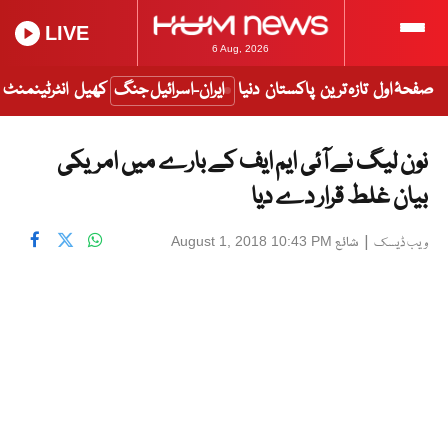
LIVE
6 Aug, 2026
صفحۂ اول
تازہ ترین
پاکستان
دنیا
ایران-اسرائیل جنگ
کھیل
انٹرٹینمنٹ
نون لیگ نے آئی ایم ایف کے بارے میں امریکی
بیان غلط قرار دے دیا
|
شائع
August 1, 2018 10:43 PM
ویب ڈیسک