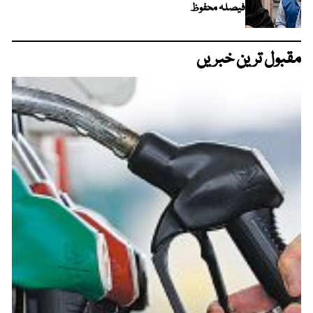
فیصلہ محفوظ
مقبول ترین خبریں