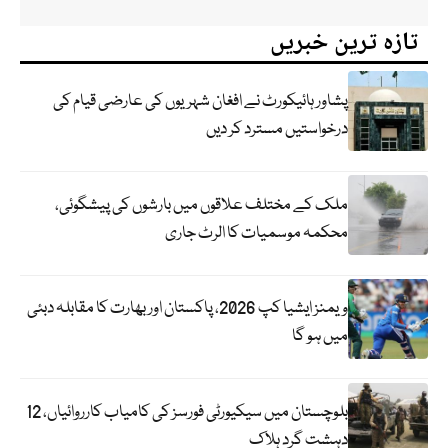
تازہ ترین خبریں
پشاور ہائیکورٹ نے افغان شہریوں کی عارضی قیام کی
درخواستیں مسترد کر دیں
ملک کے مختلف علاقوں میں بارشوں کی پیشگوئی،
محکمہ موسمیات کا الرٹ جاری
ویمنز ایشیا کپ 2026، پاکستان اور بھارت کا مقابلہ دبئی
میں ہو گا
بلوچستان میں سیکیورٹی فورسز کی کامیاب کارروائیاں، 12
دہشت گرد ہلاک