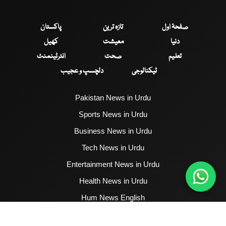
صفحۂ اول
تازہ ترین
پاکستان
دنیا
معیشت
کھیل
تعلیم
صحت
انٹرٹینمنٹ
ٹیکنالوجی
دلچسپ و عجیب
Pakistan News in Urdu
Sports News in Urdu
Business News in Urdu
Tech News in Urdu
Entertainment News in Urdu
Health News in Urdu
Hum News English