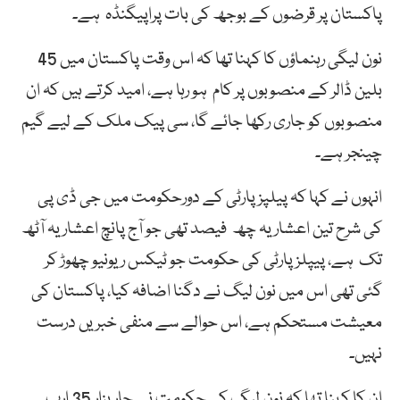
پاکستان پر قرضوں کے بوجھ کی بات پراپیگنڈہ ہے۔
نون لیگی رہنماؤں کا کہنا تھا کہ اس وقت پاکستان میں 45
بلین ڈالر کے منصوبوں پر کام ہو رہا ہے، امید کرتے ہیں کہ ان
منصوبوں کو جاری رکھا جائے گا، سی پیک ملک کے لیے گیم
چینجر ہے۔
انہوں نے کہا کہ پیلپزپارٹی کے دورحکومت میں جی ڈی پی
کی شرح تین اعشاریہ چھ فیصد تھی جو آج پانچ اعشاریہ آٹھ
تک ہے، پیپلزپارٹی کی حکومت جو ٹیکس ریونیو چھوڑ کر
گئی تھی اس میں نون لیگ نے دگنا اضافہ کیا، پاکستان کی
معیشت مستحکم ہے، اس حوالے سے منفی خبریں درست
نہیں۔
ان کا کہنا تھا کہ نون لیگ کی حکومت نے چار ہزار 35 ارب