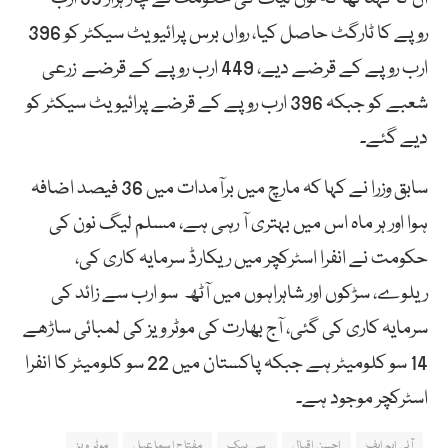
روپے کا ٹارگٹ حاصل کیا، رواں برس پرائیویٹ سیکٹر کو 396
ارب روپے کے قرضے دیے، 449 ارب روپے کے قرضے زرعی
شعبے کو جبکہ 396 ارب روپے کے قرضے پرائیویٹ سیکٹر کو
دیے گئے۔
سابق وزرا نے کہا کہ مارچ میں برآمدات میں 36 فیصد اضافہ
ہوا اور ہر ماہ اس میں بہتری آ رہی ہے، مسلم لیگ نون کی
حکومت نے انفرا اسٹرکچر میں ریکارڈ سرمایہ کاری کی،
ریلوے، سڑکوں اور شاہراہوں میں آٹھ سو ارب سے زائد کی
سرمایہ کاری کی گئی، آج بھارت کی موٹر ویز کی لمبائی ساڑھے
14 سو کلومیٹر ہے جبکہ پاکستان میں 22 سو کلومیٹر کا انفرا
اسٹرکچر موجود ہے۔
آئی ایم ایف
احسن اقبال
سی پیک
مفتاح اسماعیل
موٹر ویز