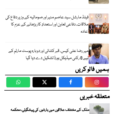
فیلڈ مارشل سید عاصم منیر اور صومالیہ کے وزیر دفاع کی
ملاقات، دفاعی تعاون اور استعدادِ کار بڑھانے کے عزم کا
اعادہ
میر رضا علی کیس، قبر کشائی اور دوبارہ پوسٹ مارٹم کے
لیے 8 رکنی میڈیکل بورڈ تشکیل دے دیا گیا
ہمیں فالو کریں
WhatsApp
Twitter
Facebook
Faceboo
متعلقہ خبریں
ملک کے مختلف علاقوں میں بارشوں کی پیشگوئی، محکمہ