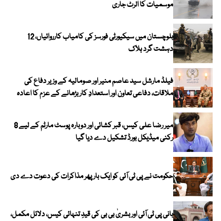
موسمیات کا الرٹ جاری
بلوچستان میں سیکیورٹی فورسز کی کامیاب کارروائیاں، 12
دہشت گرد ہلاک
فیلڈ مارشل سید عاصم منیر اور صومالیہ کے وزیر دفاع کی
ملاقات، دفاعی تعاون اور استعدادِ کار بڑھانے کے عزم کا اعادہ
میر رضا علی کیس، قبر کشائی اور دوبارہ پوسٹ مارٹم کے لیے 8
رکنی میڈیکل بورڈ تشکیل دے دیا گیا
حکومت نے پی ٹی آئی کو ایک بارپھر مذاکرات کی دعوت دے دی
بانی پی ٹی آئی اور بشریٰ بی بی کی قیدِ تنہائی کیس، دلائل مکمل،