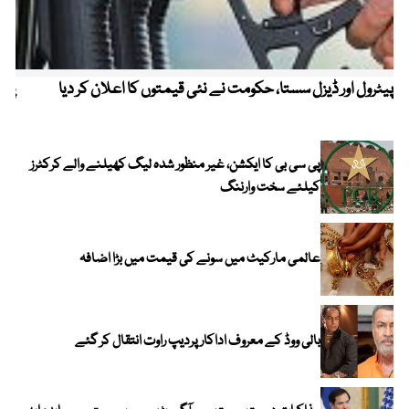
پیٹرول اور ڈیزل سستا، حکومت نے نئی قیمتوں کا اعلان کر دیا
پیٹ
پی سی بی کا ایکشن، غیر منظور شدہ لیگ کھیلنے والے کرکٹرز
کیلئے سخت وارننگ
عالمی مارکیٹ میں سونے کی قیمت میں بڑا اضافہ
بالی ووڈ کے معروف اداکار پردیپ راوت انتقال کر گئے