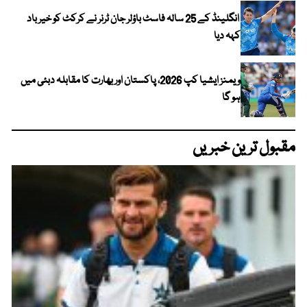
انگلینڈ کے 25 سالہ فاسٹ باؤلر جان ٹرنر نے کرکٹ کو خیر باد
کہہ دیا
ویمنز ایشیا کپ 2026، پاکستان اور بھارت کا مقابلہ دبئی میں
ہو گا
مقبول ترین خبریں