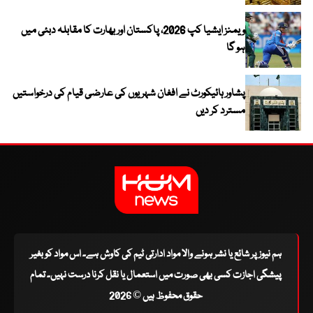
ویمنز ایشیا کپ 2026، پاکستان اور بھارت کا مقابلہ دبئی میں
ہو گا
پشاور ہائیکورٹ نے افغان شہریوں کی عارضی قیام کی درخواستیں
مسترد کر دیں
ہم نیوز پر شائع یا نشر ہونے والا مواد ادارتی ٹیم کی کاوش ہے۔ اس مواد کو بغیر
پیشگی اجازت کسی بھی صورت میں استعمال یا نقل کرنا درست نہیں۔ تمام
حقوق محفوظ ہیں © 2026