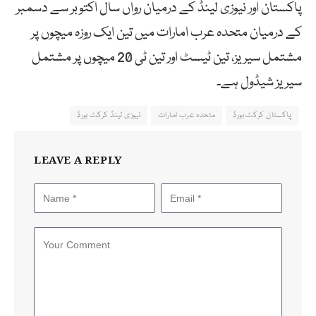
پاکستان اور نیوزی لینڈ کے درمیان رواں سال اکتوبر سے دسمبر
کے درمیان متحدہ عرب امارات میں تین ایک روزہ میچوں پر
مشتمل سیریز، تین ٹیسٹ اور تین ٹی 20 میچوں پر مشتمل
سیریز شیڈول ہے۔
پاکستان کرکٹ بورڈ
متحدہ عرب امارات
نیوزی لینڈ کرکٹ بورڈ
LEAVE A REPLY