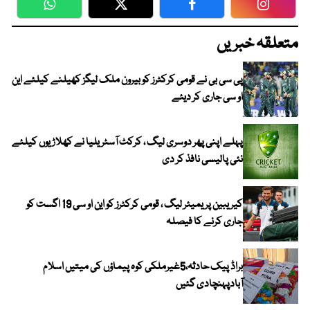
WhatsApp
Twitter
Facebook
Faceboo
متعلقہ خبریں
پی سی بی نے قومی کرکٹرز کو بیرون ملک لیگز کھیلنے کیلئے این
او سی جاری کر دیئے
پہلے اپنی پھر دوسری لیگ ، کرکٹ آسٹریلیا نے کھلاڑیوں کیلئے
نئی پالیسی نافذ کر دی
کیریبین پریمیئر لیگ ، قومی کرکٹرز کو این او سی 19 اگست کو
جاری کرنے کا فیصلہ
براڈ پیک حادثہ،5غیرملکی کوہ پیماؤں کی میتیں اسلام
آبادپہنچادی گئیں