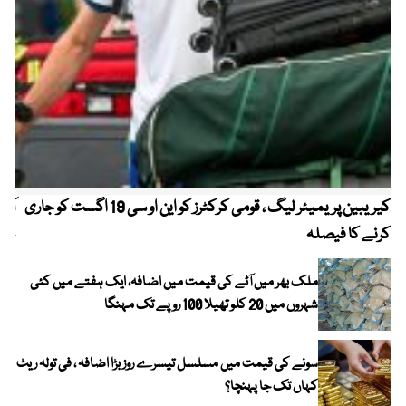
کیریبین پریمیئر لیگ ، قومی کرکٹرز کو این او سی 19 اگست کو جاری
آز
کرنے کا فیصلہ
چھی
ملک بھر میں آٹے کی قیمت میں اضافہ، ایک ہفتے میں کئی
شہروں میں 20 کلو تھیلا 100 روپے تک مہنگا
سونے کی قیمت میں مسلسل تیسرے روز بڑا اضافہ ، فی تولہ ریٹ
کہاں تک جا پہنچا؟