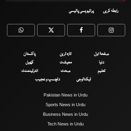
رابطہ کریں
پرائیویسی پالیسی
WhatsApp
Twitter
Facebook
Faceboo
صفحۂ اول
تازہ ترین
پاکستان
دنیا
معیشت
کھیل
تعلیم
صحت
انٹرٹینمنٹ
ٹیکنالوجی
دلچسپ و عجیب
Pakistan News in Urdu
Sports News in Urdu
Business News in Urdu
Tech News in Urdu