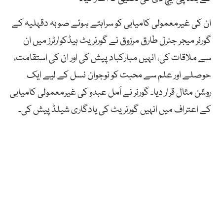
ان کی غیرمعمولی کامیابی کو سراہتے ہوئے صوبہ دقہلیہ کے
گورنر میجر جنرل طارق مرزوق نے گورنریٹ ہیڈکوارٹرز میں ان
سے ملاقات کی، انہیں مبارکباد پیش کی اور ان کی استقامت،
حوصلے اور علم سے محبت کو نوجوان نسل کے لیے ایک
روشن مثال قرار دیا۔ گورنر نے اَمل عبدو کی غیرمعمولی کامیابی
کے اعتراف میں انہیں گورنریٹ کی یادگاری شیلڈ پیش کی۔