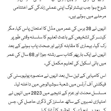
شروع ہوا جب بیشتر لوگ اپنی عملی زندگی کے اختتامی
مرحلے میں ہوتے ہیں۔
انہوں نے 38 برس کی عمر میں مڈل کا امتحان پاس کیا، مگر
کینسر کی تشخیص کے باعث تعلیم کا سلسلہ وقتی طور پر
رک گیا۔ بیماری کا مقابلہ کرنے اور صحت یاب ہونے کے بعد
انہوں نے ایک بار پھر کتاب سے رشتہ جوڑا اور 68 سال کی عمر
میں ہائی اسکول کی تعلیم مکمل کی۔
اس کامیابی کے تین سال بعد انہوں نے منصورہ یونیورسٹی کی
فیکلٹی آف آرٹس میں شعبۂ سوشیالوجی میں داخلہ لیا۔
مسلسل محنت اور عزم کے نتیجے میں 2023 میں انہوں نے
امتیازی نمبروں کے ساتھ ماسٹرز کی ڈگری حاصل کی، جس
کے بعد پی ایچ ڈی کی تحقیق کا آغاز کیا۔