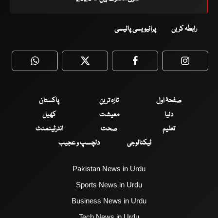
رابطہ کریں
پرائیویسی پالیسی
WhatsApp
Twitter
Facebook
Faceboo
صفحۂ اول
تازہ ترین
پاکستان
دنیا
معیشت
کھیل
تعلیم
صحت
انٹرٹینمنٹ
ٹیکنالوجی
دلچسپ و عجیب
Pakistan News in Urdu
Sports News in Urdu
Business News in Urdu
Tech News in Urdu