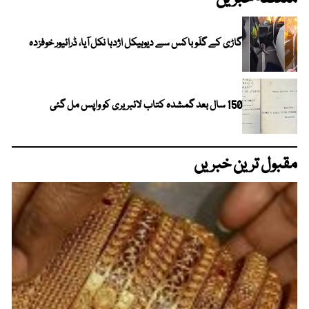
گاڑی کے گلَو باکس سے دیوہیکل اژدہا نکل آیا، ڈرائیور خوفزدہ
150 سال بعد گمشدہ کتاب لائبریری کو واپس مل گئی
مقبول ترین خبریں