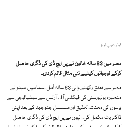
فوٹو:عرب نیوز
مصر میں 83 سالہ خاتون نے پی ایچ ڈی کی ڈگری حاصل
کرکے نوجوانوں کیلیے نئی مثال قائم کردی۔
مصر سے تعلق رکھنے والی 83 سالہ اَمل اسماعیل عبدو نے
منصورہ یونیورسٹی کی فیکلٹی آف آرٹس سے سوشیالوجی سے
برسوں کی محنت، تحقیق اور مسلسل جدوجہد کے بعد اپنی
ڈاکٹریٹ مکمل کی، انہوں نے پی ایچ ڈی کی ڈگری حاصل