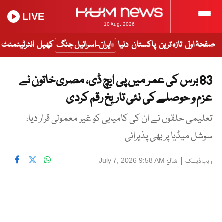
LIVE
10 Aug, 2026
صفحۂ اول
تازہ ترین
پاکستان
دنیا
ایران-اسرائیل جنگ
کھیل
انٹرٹینمنٹ
83 برس کی عمر میں پی ایچ ڈی، مصری خاتون نے
عزم و حوصلے کی نئی تاریخ رقم کردی
تعلیمی حلقوں نے ان کی کامیابی کو غیر معمولی قرار دیا،
سوشل میڈیا پر بھی پذیرائی
|
شائع
July 7, 2026 9:58 AM
ویب ڈیسک