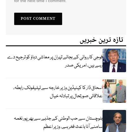
for the next time I comment.
تازہ ترین خبریں
فوجی کارروائی کے بجائے تہران پر معاشی دباؤ کو ترجیح دے
رہے ہیں، امریکی صدر
اسحاق ڈار کا کینیڈین وزیر خارجہ سے ٹیلیفونک رابطہ،
علاقائی صورتحال پر تبادلہ خیال
بلوچستان سے حب الوطنی کے جذبے سے بھرپور نغمہ
سامنے آنا باعث فخر ہے، وزیر اعظم