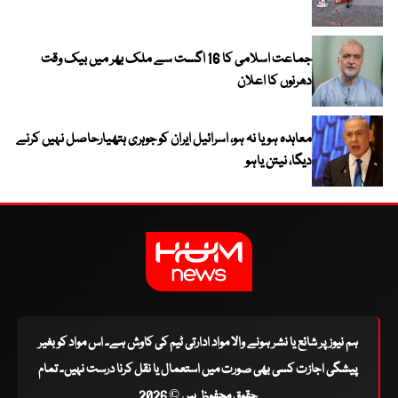
جماعت اسلامی کا 16 اگست سے ملک بھر میں بیک وقت
دھرنوں کا اعلان
معاہدہ ہو یا نہ ہو، اسرائیل ایران کو جوہری ہتھیارحاصل نہیں کرنے
دیگا، نیتن یاہو
ہم نیوز پر شائع یا نشر ہونے والا مواد ادارتی ٹیم کی کاوش ہے۔ اس مواد کو بغیر
پیشگی اجازت کسی بھی صورت میں استعمال یا نقل کرنا درست نہیں۔ تمام
حقوق محفوظ ہیں © 2026