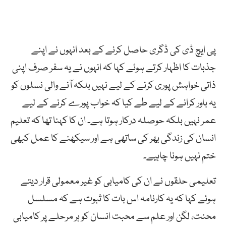
پی ایچ ڈی کی ڈگری حاصل کرنے کے بعد انہوں نے اپنے
جذبات کا اظہار کرتے ہوئے کہا کہ انہوں نے یہ سفر صرف اپنی
ذاتی خواہش پوری کرنے کے لیے نہیں بلکہ آنے والی نسلوں کو
یہ باور کرانے کے لیے طے کیا کہ خواب پورے کرنے کے لیے
عمر نہیں بلکہ حوصلہ درکار ہوتا ہے۔ ان کا کہنا تھا کہ تعلیم
انسان کی زندگی بھر کی ساتھی ہے اور سیکھنے کا عمل کبھی
ختم نہیں ہونا چاہیے۔
تعلیمی حلقوں نے ان کی کامیابی کو غیر معمولی قرار دیتے
ہوئے کہا کہ یہ کارنامہ اس بات کا ثبوت ہے کہ مسلسل
محنت، لگن اور علم سے محبت انسان کو ہر مرحلے پر کامیابی