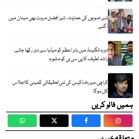
نئے صوبوں کی حمایت، شیر افضل مروت بھی میدان میں
آگئے
دورہ انگلینڈ میں بابر اعظم کو میڈیا سے دور رکھا جائے،
راشد لطیف کا پی سی بی کو مشورہ
کراچی،میررضاکیس کی نئی تحقیقاتی کمیٹی کااجلاس
کل ہوگا
ہمیں فالو کریں
WhatsApp
Twitter
Facebook
Faceboo
متعلقہ خبریں