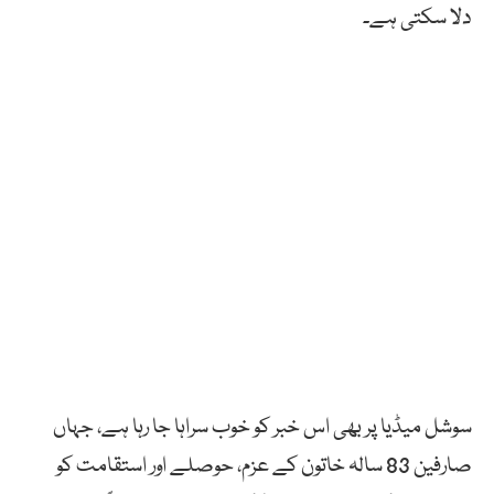
دلا سکتی ہے۔
سوشل میڈیا پر بھی اس خبر کو خوب سراہا جا رہا ہے، جہاں
صارفین 83 سالہ خاتون کے عزم، حوصلے اور استقامت کو