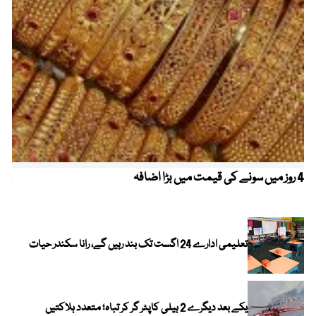
4 روز میں سونے کی قیمت میں بڑا اضافہ
خیب
الا
تعلیمی ادارے 24 اگست تک بند رہیں گے، رانا سکندر حیات
یکے بعد دیگرے 2 ہیلی کاپٹر گر کر تباہ؛ متعدد ہلاکتیں