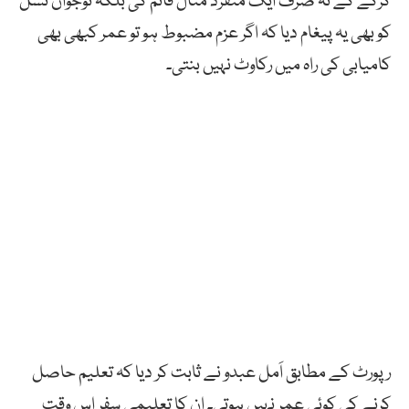
کرکے کے نہ صرف ایک منفرد مثال قائم کی بلکہ نوجوان نسل
کو بھی یہ پیغام دیا کہ اگر عزم مضبوط ہو تو عمر کبھی بھی
کامیابی کی راہ میں رکاوٹ نہیں بنتی۔
رپورٹ کے مطابق اَمل عبدو نے ثابت کر دیا کہ تعلیم حاصل
کرنے کی کوئی عمر نہیں ہوتی۔ ان کا تعلیمی سفر اس وقت