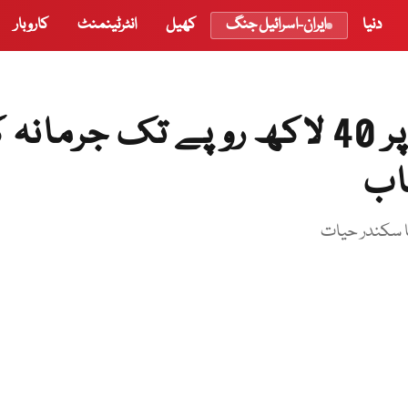
دنیا
ایران-اسرائیل جنگ
کھیل
انٹرٹینمنٹ
کاروبار
غیر رجسٹرڈ تعلیمی اداروں پر 40 لاکھ روپے تک جرمان
اب
نا سکندر حیات