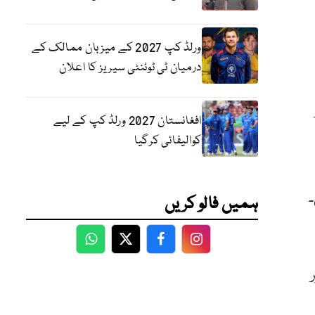
ورلڈ کپ 2027 کے میزبان ممالک کے
درمیان ٹی ٹوئنٹی سیریز کا اعلان
افغانستان 2027 ورلڈ کپ کے لیے
کوالیفائی کرگیا
۔
ہمیں فالو کریں
WhatsApp
Twitter
Facebook
Facebook