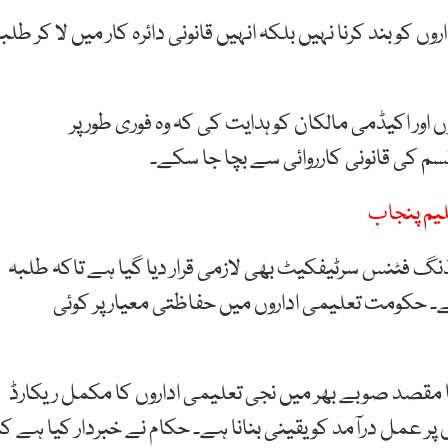
و بند کرنا نہیں بلکہ انہیں قانونی دائرہ کار میں لا کر طلب
 اور اکیڈمی مالکان کو ہدایت کی کہ وہ فوری طور پر
 کی قانونی کارروائی سے بچا جا سکے۔
لیم پنجاب
لڈنگ فٹنس سرٹیفکیٹ بھی لازمی قرار دیا گیا ہے تاکہ طلبہ
ے۔ حکومت تعلیمی اداروں میں حفاظتی معیار پر کوئی
قصد صوبے بھر میں نجی تعلیمی اداروں کا مکمل ریکارڈ
ں پر عمل درآمد کو یقینی بنانا ہے۔ حکام نے خبردار کیا ہے ک