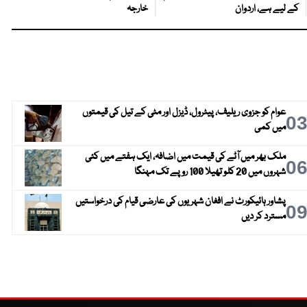
کے لیے ہے، اردوان
خارجہ
عوام کو جزوی ریلیف، پیٹرول، ڈیزل اور مٹی کے تیل کی قیمتوں
0
میں کمی
ملک بھر میں آٹے کی قیمت میں اضافہ، ایک ہفتے میں کئی
0
شہروں میں 20 کلو تھیلا 100 روپے تک مہنگا
پشاور ہائیکورٹ نے افغان شہریوں کی عارضی قیام کی درخواستیں
0
مسترد کر دیں