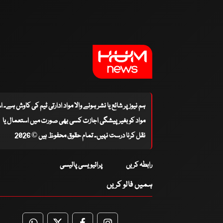
ہم نیوز پر شائع یا نشر ہونے والا مواد ادارتی ٹیم کی کاوش ہے۔ 
مواد کو بغیر پیشگی اجازت کسی بھی صورت میں استعمال یا
نقل کرنا درست نہیں۔ تمام حقوق محفوظ ہیں © 2026
رابطہ کریں
پرائیویسی پالیسی
ہمیں فالو کریں