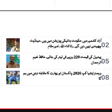
آزاد کشمیر میں حکومت بنانیکی پوزیشن میں ہیں ، مینڈیٹ
3
02
چھیننے نہیں دیں گے ، رانا ثناء اللہ ، امیر مقام
پیٹرول کی قیمت 228 روپے فی لیٹر کی جائے، حافظ نعیم
6
05
الرحمان
ویمنز ایشیا کپ 2026، پاکستان اور بھارت کا مقابلہ دبئی میں ہو
9
08
گا