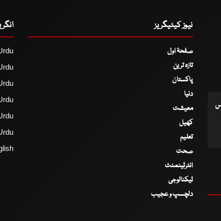
نیوز کیٹیگریز
انگر
صفحۂ اول
Urdu
تازہ ترین
Urdu
پاکستان
Urdu
دنیا
Urdu
اس
معیشت
Urdu
کھیل
Urdu
تعلیم
lish
صحت
انٹرٹینمنٹ
ٹیکنالوجی
دلچسپ و عجیب