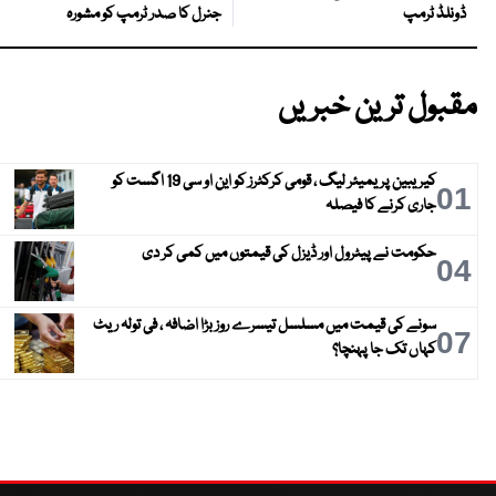
جنرل کا صدر ٹرمپ کو مشورہ
ڈونلڈ ٹرمپ
مقبول ترین خبریں
کیریبین پریمیئر لیگ ، قومی کرکٹرز کو این او سی 19 اگست کو
01
جاری کرنے کا فیصلہ
حکومت نے پیٹرول اور ڈیزل کی قیمتوں میں کمی کر دی
04
سونے کی قیمت میں مسلسل تیسرے روز بڑا اضافہ ، فی تولہ ریٹ
07
کہاں تک جا پہنچا؟