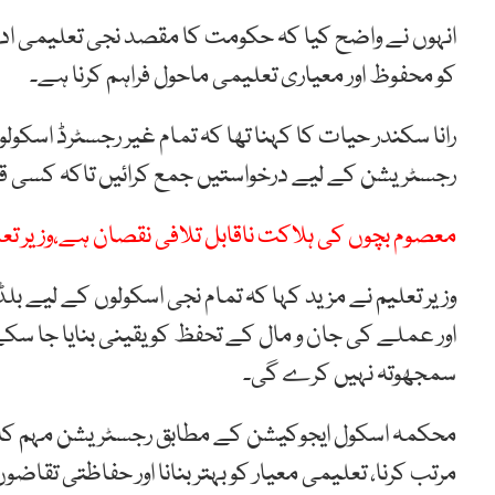
انہوں نے واضح کیا کہ حکومت کا مقصد نجی تعلیمی اداروں ک
کو محفوظ اور معیاری تعلیمی ماحول فراہم کرنا ہے۔
رانا سکندر حیات کا کہنا تھا کہ تمام غیر رجسٹرڈ اسکولوں
رجسٹریشن کے لیے درخواستیں جمع کرائیں تاکہ کسی قسم
معصوم بچوں کی ہلاکت ناقابل تلافی نقصان ہے،وزیر تع
وزیر تعلیم نے مزید کہا کہ تمام نجی اسکولوں کے لیے ب
اور عملے کی جان و مال کے تحفظ کو یقینی بنایا جا سک
سمجھوتہ نہیں کرے گی۔
محکمہ اسکول ایجوکیشن کے مطابق رجسٹریشن مہم کا م
مرتب کرنا، تعلیمی معیار کو بہتر بنانا اور حفاظتی تقاضو