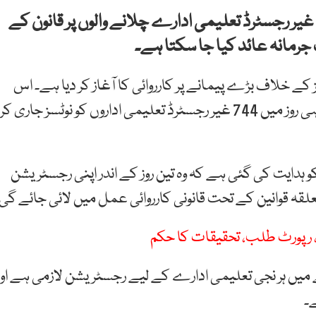
 غیر رجسٹرڈ تعلیمی ادارے چلانے والوں پر قانون کے
ے خلاف بڑے پیمانے پر کارروائی کا آغاز کر دیا ہے۔ اس
سلسلے میں ڈسٹرکٹ ایجوکیشن اتھارٹی لاہور نے ایک ہی روز میں 744 غیر رجسٹرڈ تعلیمی اداروں کو نوٹسز جاری کر
و ہدایت کی گئی ہے کہ وہ تین روز کے اندر اپنی رجسٹریشن
ہ قوانین کے تحت قانونی کارروائی عمل میں لائی جائے گی
شن، رپورٹ طلب، تحقیقات کا حکم
 میں ہر نجی تعلیمی ادارے کے لیے رجسٹریشن لازمی ہے اور
ے۔