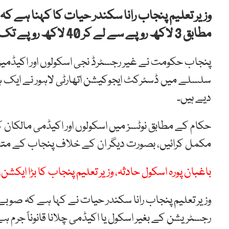
وزیر تعلیم پنجاب رانا سکندر حیات کا کہنا ہے کہ
مطابق 3 لاکھ روپے سے لے کر 40 لاکھ روپے تک جرمانہ عائد کیا جا سکتا ہے۔
پنجاب حکومت نے غیر رجسٹرڈ نجی اسکولوں اور اکیڈمیز ک
دیے ہیں۔
حکام کے مطابق نوٹسز میں اسکولوں اور اکیڈمی مالکان ک
مکمل کرائیں، بصورت دیگر ان کے خلاف پنجاب کے متعلق
باغبان پورہ اسکول حادثہ، وزیر تعلیم پنجاب کا بڑا ایک
وزیر تعلیم پنجاب رانا سکندر حیات نے کہا ہے کہ صوبے
رجسٹریشن کے بغیر اسکول یا اکیڈمی چلانا قانوناً جرم ہ