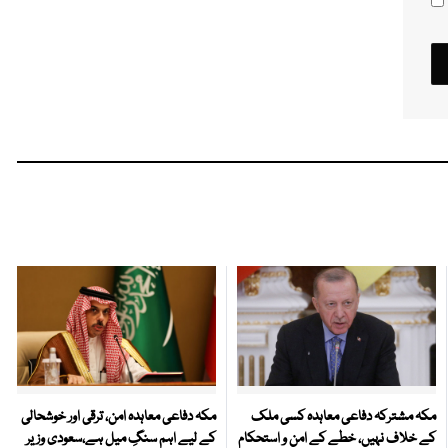
مکہ مشترکہ دفاعی معاہدہ کسی ملک
مکہ دفاعی معاہدہ امن، ترقی اور خوشحالی
کے خلاف نہیں، خطے کے امن و استحکام
کے لیے اہم سنگِ میل ہے،سعودی وزیر