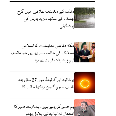
ملک کے مختلف علاقوں میں گرج
چمک کے ساتھ مزید بارش کی
پیشگوئی
مکہ دفاعی معاہدے کا اسلامی
ممالک کی جانب سے بھرپور خیرمقدم،
اہم پیشرفت قرار دے دیا
برطانیہ اور آئرلینڈ میں 27 سال بعد
نایاب سورج گرہن دیکھا جائے گا
ہم صبر کر رہے ہیں، ہمارے صبر کا
امتحان نہ لیا جائے، بلاول بھٹو