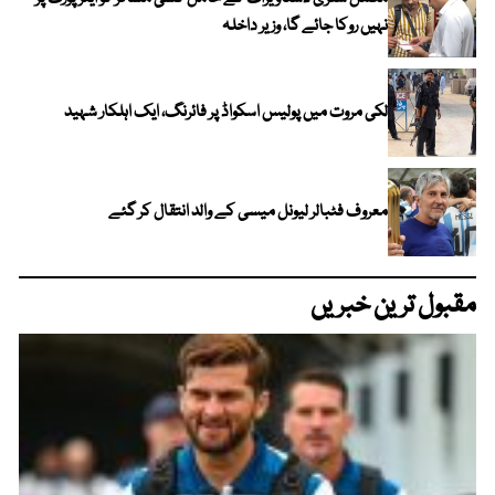
نہیں روکا جائے گا، وزیر داخلہ
لکی مروت میں پولیس اسکواڈ پر فائرنگ، ایک اہلکار شہید
معروف فٹبالر لیونل میسی کے والد انتقال کر گئے
مقبول ترین خبریں