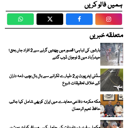
ہمیں فالو کریں
WhatsApp
Twitter
Facebook
Faceboo
متعلقہ خبریں
بارشوں کی تباہی؛ قصور میں چھتیں گرنے سے 2 افراد جاں بحق؛
حیدرآباد میں 3 نوجوان ڈوب گئے
سڈنی ایئرپورٹ پر 2 طیارے ٹکرانے سے بال بال بچے، ذمہ داران
کے خلاف تحقیقات شروع
مکہ مکرمہ دفاعی معاہدے میں ایران کو بھی شامل کیا جائے،
حافظ نعیم الرحمان
مکمل سفری دستاویزات کے حامل کسی مسافر کو ایئرپورٹ پر