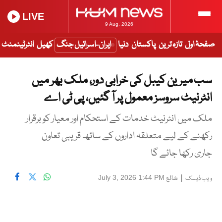
LIVE
9 Aug, 2026
صفحۂ اول
تازہ ترین
پاکستان
دنیا
ایران-اسرائیل جنگ
کھیل
انٹرٹینمنٹ
سب میرین کیبل کی خرابی دور، ملک بھر میں
انٹرنیٹ سروسز معمول پر آ گئیں، پی ٹی اے
ملک میں انٹرنیٹ خدمات کے استحکام اور معیار کو برقرار
رکھنے کے لیے متعلقہ اداروں کے ساتھ قریبی تعاون
جاری رکھا جائے گا
|
شائع
July 3, 2026 1:44 PM
ویب ڈیسک