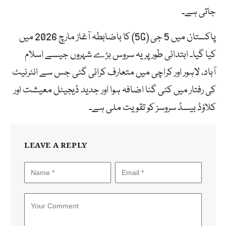
جاتی ہے۔
پاکستان میں 5 جی (5G) کا باضابطہ آغاز مارچ 2026 میں
کیا گیا۔ ابتدائی طور پر یہ سروس بڑے شہروں جیسے اسلام
آباد، لاہور اور کراچی میں متعارف کرائی گئی جس سے انٹرنیٹ
کی رفتار میں کئی گنا اضافہ ہوا اور جدید ڈیجیٹل معیشت اور
کلاؤڈ بیسڈ سروسز کو تقویت ملی ہے۔
LEAVE A REPLY