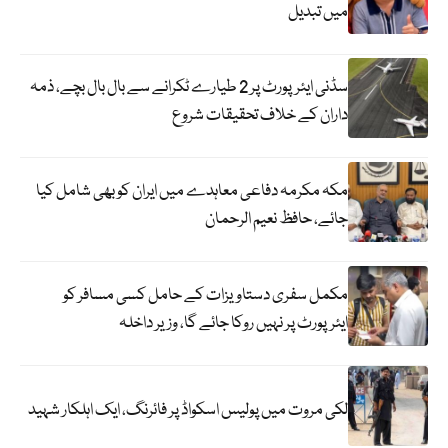
میں تبدیل
سڈنی ایئرپورٹ پر 2 طیارے ٹکرانے سے بال بال بچے، ذمہ
داران کے خلاف تحقیقات شروع
مکہ مکرمہ دفاعی معاہدے میں ایران کو بھی شامل کیا
جائے، حافظ نعیم الرحمان
مکمل سفری دستاویزات کے حامل کسی مسافر کو
ایئرپورٹ پر نہیں روکا جائے گا، وزیر داخلہ
لکی مروت میں پولیس اسکواڈ پر فائرنگ، ایک اہلکار شہید