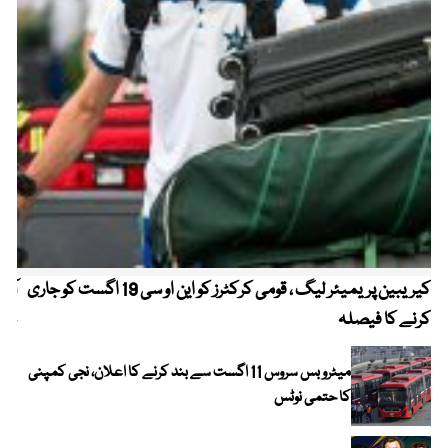
کیریبین پریمیئر لیگ ، قومی کرکٹرز کو این او سی 19 اگست کو جاری
آز
کرنے کا فیصلہ
چھی
میٹرو بس سروس 11 اگست سے بند کرنے کا اعلان، نجی کمپنی
کا حتمی نوٹس