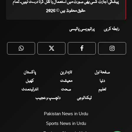
پیشگی اجازت کسی بھی صورت میں استعمال یا نقل کرنا درست نہیں۔ تمام
حقوق محفوظ ہیں © 2026
رابطہ کریں
پرائیویسی پالیسی
WhatsApp
Twitter
Facebook
Faceboo
صفحۂ اول
تازہ ترین
پاکستان
دنیا
معیشت
کھیل
تعلیم
صحت
انٹرٹینمنٹ
ٹیکنالوجی
دلچسپ و عجیب
Pakistan News in Urdu
Sports News in Urdu