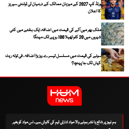
ورلڈ کپ 2027 کے میزبان ممالک کے درمیان ٹی ٹوئنٹی سیریز
کا اعلان
ملک بھر میں آٹے کی قیمت میں اضافہ، ایک ہفتے میں کئی
شہروں میں 20 کلو تھیلا 100 روپے تک مہنگا
سونے کی قیمت میں مسلسل تیسرے روز بڑا اضافہ ، فی تولہ ریٹ
کہاں تک جا پہنچا؟
ہم نیوز پر شائع یا نشر ہونے والا مواد ادارتی ٹیم کی کاوش ہے۔ اس مواد کو بغیر