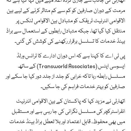
اتھارٹی کی جانب سے جاری کردہ اعلامیے میں کہا گیا ہے کہ
مرمت کے دوران صارفین کو کم سے کم متاثر کرنے کے لیے بین
الاقوامی انٹرنیٹ ٹریفک کو متبادل بین الاقوامی لنکس پر
منتقل کیا گیا تھا، جبکہ متبادل رابطوں کے استعمال سے براڈ
بینڈ خدمات کا تسلسل برقرار رکھنے کی کوشش کی گئی۔
پی ٹی اے کا کہنا ہے کہ اس دوران ادارے کا ٹرانس ورلڈ
ایسوسی ایٹس (Transworld Associates) کے ساتھ
مسلسل رابطہ رہا تاکہ خرابی کو جلد از جلد دور کیا جا سکے اور
صارفین کو بہتر خدمات فراہم کی جا سکیں۔
اتھارٹی نے مزید کہا کہ پاکستان کے بین الاقوامی انٹرنیٹ
انفراسٹرکچر کی مسلسل نگرانی کی جا رہی ہے اور مستقبل
میں بھی محفوظ، قابلِ اعتماد اور بلا تعطل براڈ بینڈ خدمات