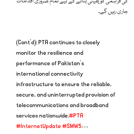
کی فراہمی کو یقینی بنانے کے لیے تمام ضروری اقدامات
جاری رہیں گے۔
(Cont’d): PTA continues to closely
monitor the resilience and
performance of Pakistan’s
international connectivity
infrastructure to ensure the reliable,
secure, and uninterrupted provision of
telecommunications and broadband
services nationwide.
#PTA
#InternetUpdate
#SMW5
…