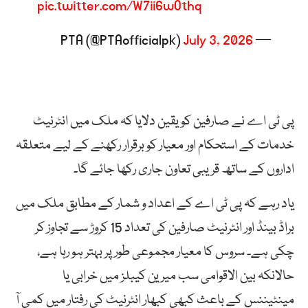
pic.twitter.com/W7ii6wOthq
July 3, 2026
— PTA (@PTAofficialpk)
پی ٹی اے نے صارفین کو یقین دلایا کہ ملک میں انٹرنیٹ
خدمات کے استحکام اور معیار کو برقرار رکھنے کے لیے متعلقہ
اداروں کے ساتھ قریبی تعاون جاری رکھا جائے گا۔
یاد رہے کہ پی ٹی اے کے اعداد و شمار کے مطابق ملک میں
براڈ بینڈ اور انٹرنیٹ صارفین کی تعداد 15 کروڑ سے تجاوز کر
چکی ہے۔ سروس کا معیار مجموعی طور پر بہتر ہو رہا ہے،
حالانکہ بین الاقوامی سب میرین کیبلز میں خرابی یا
مینٹیننس کے باعث کبھی کبھار انٹرنیٹ کی رفتار میں کمی آ