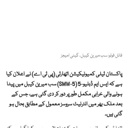
فائل فوٹو: سب میرین کیبل، گیٹی امیجز
پاکستان ٹیلی کمیونیکیشن اتھارٹی (پی ٹی اے) نے اعلان کیا
ہے کہ ایس ایم ڈبلیو-5 (SMW-5) سب میرین کیبل میں پیدا
ہونے والی خرابی مکمل طور پر دور کر دی گئی ہے، جس کے
بعد ملک بھر میں انٹرنیٹ سروسز معمول کے مطابق بحال ہو
گئی ہیں۔