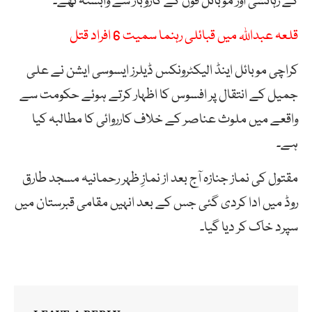
کے رہائشی اور موبائل فون کے کاروبار سے وابستہ تھے۔
قلعہ عبداللہ میں قبائلی رہنما سمیت 6 افراد قتل
کراچی موبائل اینڈ الیکٹرونکس ڈیلرز ایسوسی ایشن نے علی
جمیل کے انتقال پر افسوس کا اظہار کرتے ہوئے حکومت سے
واقعے میں ملوث عناصر کے خلاف کارروائی کا مطالبہ کیا
ہے۔
مقتول کی نماز جنازہ آج بعد از نمازِ ظہر رحمانیہ مسجد طارق
روڈ میں ادا کردی گئی جس کے بعد انہیں مقامی قبرستان میں
سپرد خاک کر دیا گیا۔