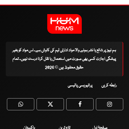
ہم نیوز پر شائع یا نشر ہونے والا مواد ادارتی ٹیم کی کاوش ہے۔ اس مواد کو بغیر
پیشگی اجازت کسی بھی صورت میں استعمال یا نقل کرنا درست نہیں۔ تمام
حقوق محفوظ ہیں © 2026
رابطہ کریں
پرائیویسی پالیسی
WhatsApp
Twitter
Facebook
Faceboo
صفحۂ اول
تازہ ترین
پاکستان