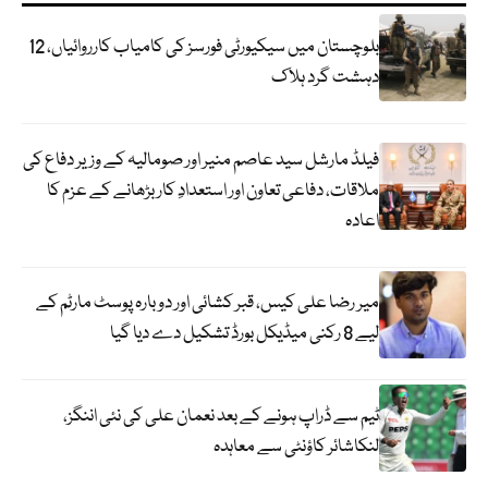
بلوچستان میں سیکیورٹی فورسز کی کامیاب کارروائیاں، 12
دہشت گرد ہلاک
فیلڈ مارشل سید عاصم منیر اور صومالیہ کے وزیر دفاع کی
ملاقات، دفاعی تعاون اور استعدادِ کار بڑھانے کے عزم کا
اعادہ
میر رضا علی کیس، قبر کشائی اور دوبارہ پوسٹ مارٹم کے
لیے 8 رکنی میڈیکل بورڈ تشکیل دے دیا گیا
ٹیم سے ڈراپ ہونے کے بعد نعمان علی کی نئی اننگز،
لنکاشائر کاؤنٹی سے معاہدہ