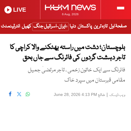
LIVE
6 Aug, 2026
صفحۂ اول
تازہ ترین
پاکستان
دنیا
ایران-اسرائیل جنگ
کھیل
انٹرٹینمنٹ
بلوچستان؛ دشت میں راستہ بھٹکنے والا کراچی کا
تاجر دہشت گردوں کی فائرنگ سے جاں بحق
فائرنگ سے ایک خاتون زخمی ، تاجر مرتضیٰ جمیل
مقامی قبرستان میں سپرد خاک
|
شائع
June 28, 2026 4:13 PM
ویب ڈیسک