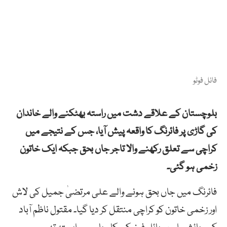
فائل فوٹو
بلوچستان کے علاقے دشت میں راستہ بھٹکنے والے خاندان
کی گاڑی پر فائرنگ کا واقعہ پیش آیا، جس کے نتیجے میں
کراچی سے تعلق رکھنے والا تاجر جاں بحق جبکہ ایک خاتون
زخمی ہو گئی۔
فائرنگ میں جاں بحق ہونے والے علی مرتضیٰ جمیل کی لاش
اور زخمی خاتون کو کراچی منتقل کر دیا گیا۔ مقتول ناظم آباد