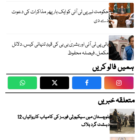
حکومت نے پی ٹی آئی کو ایک بارپھر مذاکرات کی دعوت
دے دی
بانی پی ٹی آئی اور بشریٰ بی بی کی قیدِ تنہائی کیس، دلائل
مکمل، فیصلہ محفوظ
ہمیں فالو کریں
WhatsApp
Twitter
Facebook
Faceboo
متعلقہ خبریں
بلوچستان میں سیکیورٹی فورسز کی کامیاب کارروائیاں، 12
دہشت گرد ہلاک