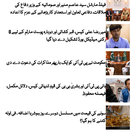
فیلڈ مارشل سید عاصم منیر اور صومالیہ کے وزیر دفاع کی
ملاقات، دفاعی تعاون اور استعدادِ کار بڑھانے کے عزم کا اعادہ
میر رضا علی کیس، قبر کشائی اور دوبارہ پوسٹ مارٹم کے لیے 8
رکنی میڈیکل بورڈ تشکیل دے دیا گیا
حکومت نے پی ٹی آئی کو ایک بارپھر مذاکرات کی دعوت دے دی
بانی پی ٹی آئی اور بشریٰ بی بی کی قیدِ تنہائی کیس، دلائل مکمل،
فیصلہ محفوظ
سونے کی قیمت میں مسلسل دوسرے روز ہوشربا اضافہ ، فی تولہ
کتنے کا ہو گیا؟