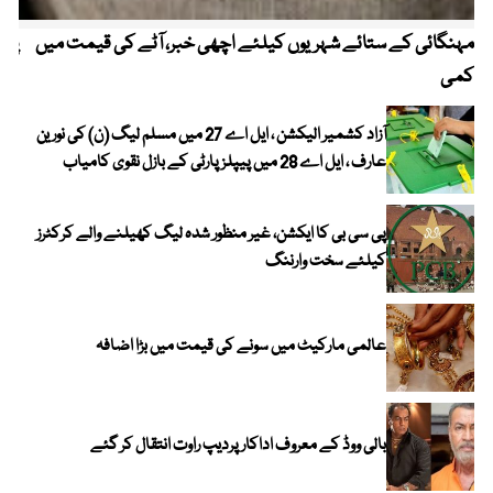
مہنگائی کے ستائے شہریوں کیلئے اچھی خبر، آٹے کی قیمت میں
پیٹ
کمی
آزاد کشمیر الیکشن ، ایل اے 27 میں مسلم لیگ (ن) کی نورین
عارف ، ایل اے 28 میں پیپلز پارٹی کے بازل نقوی کامیاب
پی سی بی کا ایکشن، غیر منظور شدہ لیگ کھیلنے والے کرکٹرز
کیلئے سخت وارننگ
عالمی مارکیٹ میں سونے کی قیمت میں بڑا اضافہ
بالی ووڈ کے معروف اداکار پردیپ راوت انتقال کر گئے